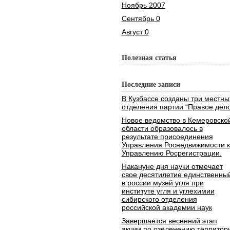
Ноябрь 2007
Сентябрь 0
Август 0
Полезная статья
Последние записи
В Кузбассе созданы три местны
отделения партии “Правое дело
Новое ведомство в Кемеровско
области образовалось в
результате присоединения
Управления Роснедвижимости к
Управлению Росрегистрации.
Накануне дня науки отмечает
свое десятилетие единственны
в россии музей угля при
институте угля и углехимии
сибирского отделения
российской академии наук
Завершается весенний этап
акции по озеленению территор