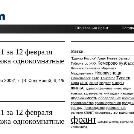
Объявления Франт
Погода
 за 12 февраля
Метки
дажа однокомнатные
"Единая Россия"
Аман Тулеев
Белово
Кемерово
Кузбасс
Губернатор
ЖКХ
Ленинск-Кузнецкий
Мариинск
Новокузнецк
Междуреченск
Тулеев
Прокопьевск
СМИ
Таштагол
20081-к. (В. Соломиной, 6, 4/5
авто
Юрга
акция
бюджет
выборы
жилье
здравоохранение
инвестиции
конкурс
культура
летний отдых
награды
недвижимость
образование
политик
правительство
правонарушения
праздни
про еду
производство
проишествие
 за 12 февраля
спорт
религия
строительство
транспор
франт
дажа однокомнатные
шахты
школа
экология
экономика