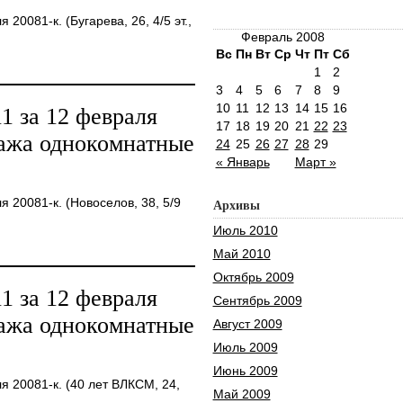
0081-к. (Бугарева, 26, 4/5 эт.,
Февраль 2008
Вс
Пн
Вт
Ср
Чт
Пт
Сб
1
2
3
4
5
6
7
8
9
10
11
12
13
14
15
16
 за 12 февраля
17
18
19
20
21
22
23
дажа однокомнатные
24
25
26
27
28
29
« Январь
Март »
20081-к. (Новоселов, 38, 5/9
Архивы
Июль 2010
Май 2010
Октябрь 2009
 за 12 февраля
Сентябрь 2009
дажа однокомнатные
Август 2009
Июль 2009
Июнь 2009
 20081-к. (40 лет ВЛКСМ, 24,
Май 2009