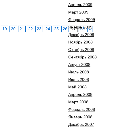
Апрель 2009
Март 2009
Февраль 2009
Январь 2009
19
20
21
22
23
24
25
26
27
28
»
Декабрь 2008
Ноябрь 2008
Октябрь 2008
Сентябрь 2008
Август 2008
Июль 2008
Июнь 2008
Май 2008
Апрель 2008
Март 2008
Февраль 2008
Январь 2008
Декабрь 2007