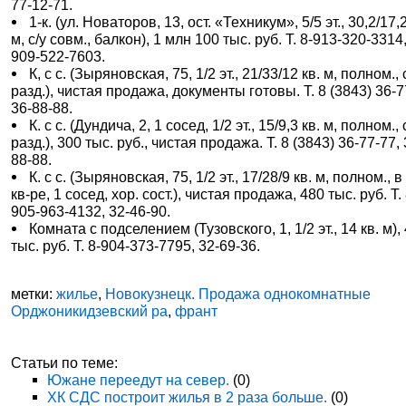
77-12-71.
1-к. (ул. Новаторов, 13, ост. «Техникум», 5/5 эт., 30,2/17,2
м, с/у совм., балкон), 1 млн 100 тыс. руб. Т. 8-913-320-3314,
909-522-7603.
К, с с. (Зыряновская, 75, 1/2 эт., 21/33/12 кв. м, полном., 
разд.), чистая продажа, документы готовы. Т. 8 (3843) 36-7
36-88-88.
К. с с. (Дундича, 2, 1 сосед, 1/2 эт., 15/9,3 кв. м, полном., 
разд.), 300 тыс. руб., чистая продажа. Т. 8 (3843) 36-77-77, 
88-88.
К. с с. (Зыряновская, 75, 1/2 эт., 17/28/9 кв. м, полном., в 
кв-ре, 1 сосед, хор. сост.), чистая продажа, 480 тыс. руб. Т. 
905-963-4132, 32-46-90.
Комната с подселением (Тузовского, 1, 1/2 эт., 14 кв. м),
тыс. руб. Т. 8-904-373-7795, 32-69-36.
метки:
жилье
,
Новокузнецк. Продажа однокомнатные
Орджоникидзевский ра
,
франт
Статьи по теме:
Южане переедут на север.
(0)
ХК СДС построит жилья в 2 раза больше.
(0)