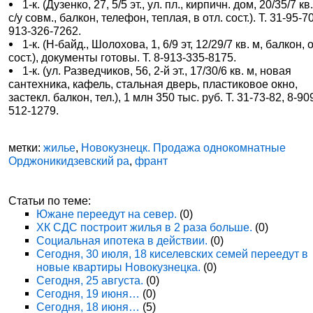
1-к. (Дузенко, 27, 5/5 эт., ул. пл., кирпичн. дом, 20/35/7 кв.
с/у совм., балкон, телефон, теплая, в отл. сост.). Т. 31-95-70
913-326-7262.
1-к. (Н-байд., Шолохова, 1, 6/9 эт, 12/29/7 кв. м, балкон, 
сост.), документы готовы. Т. 8-913-335-8175.
1-к. (ул. Разведчиков, 56, 2-й эт., 17/30/6 кв. м, новая
сантехника, кафель, стальная дверь, пластиковое окно,
застекл. балкон, тел.), 1 млн 350 тыс. руб. Т. 31-73-82, 8-90
512-1279.
метки:
жилье
,
Новокузнецк. Продажа однокомнатные
Орджоникидзевский ра
,
франт
Статьи по теме:
Южане переедут на север.
(0)
ХК СДС построит жилья в 2 раза больше.
(0)
Социальная ипотека в действии.
(0)
Сегодня, 30 июля, 18 киселевских семей переедут в
новые квартиры Новокузнецка.
(0)
Сегодня, 25 августа.
(0)
Сегодня, 19 июня…
(0)
Сегодня, 18 июня…
(5)