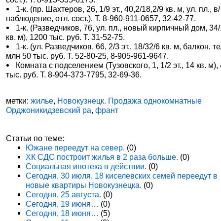
1-к. (пр. Шахтеров, 26, 1/9 эт., 40,2/18,2/9 кв. м, ул. пл., в/
наблюдение, отл. сост.). Т. 8-960-911-0657, 32-42-77.
1-к. (Разведчиков, 76, ул. пл., новый кирпичный дом, 34/
кв. м), 1200 тыс. руб. Т. 31-52-75.
1-к. (ул. Разведчиков, 66, 2/3 эт., 18/32/6 кв. м, балкон, тел
млн 50 тыс. руб. Т. 52-80-25, 8-905-961-9647.
Комната с подселением (Тузовского, 1, 1/2 эт., 14 кв. м),
тыс. руб. Т. 8-904-373-7795, 32-69-36.
метки:
жилье
,
Новокузнецк. Продажа однокомнатные
Орджоникидзевский ра
,
франт
Статьи по теме:
Южане переедут на север.
(0)
ХК СДС построит жилья в 2 раза больше.
(0)
Социальная ипотека в действии.
(0)
Сегодня, 30 июля, 18 киселевских семей переедут в
новые квартиры Новокузнецка.
(0)
Сегодня, 25 августа.
(0)
Сегодня, 19 июня…
(0)
Сегодня, 18 июня…
(5)