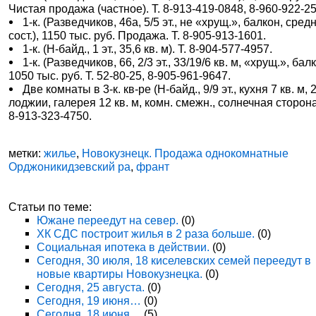
Чистая продажа (частное). Т. 8-913-419-0848, 8-960-922-2
1-к. (Разведчиков, 46а, 5/5 эт., не «хрущ.», балкон, сред
сост.), 1150 тыс. руб. Продажа. Т. 8-905-913-1601.
1-к. (Н-байд., 1 эт., 35,6 кв. м). Т. 8-904-577-4957.
1-к. (Разведчиков, 66, 2/3 эт., 33/19/6 кв. м, «хрущ.», балк
1050 тыс. руб. Т. 52-80-25, 8-905-961-9647.
Две комнаты в 3-к. кв-ре (Н-байд., 9/9 эт., кухня 7 кв. м, 
лоджии, галерея 12 кв. м, комн. смежн., солнечная сторона)
8-913-323-4750.
метки:
жилье
,
Новокузнецк. Продажа однокомнатные
Орджоникидзевский ра
,
франт
Статьи по теме:
Южане переедут на север.
(0)
ХК СДС построит жилья в 2 раза больше.
(0)
Социальная ипотека в действии.
(0)
Сегодня, 30 июля, 18 киселевских семей переедут в
новые квартиры Новокузнецка.
(0)
Сегодня, 25 августа.
(0)
Сегодня, 19 июня…
(0)
Сегодня, 18 июня…
(5)