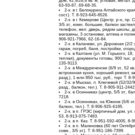
дом, 42,5/28,8 кв. м, угловая, метал. дв
63-93-87, 69-68-35.
2-к. в г. Белокуриха Алтайского края 
сост.). Т. 8-923-645-8526.
2-к. в г. Кемерове (Центр. р-н, пр.
3/5 эт., комн. большие, балкон застеклен
телефон, жел. дверь, рядом школы, д/
магазины, 3 остановки, аптека и полик
906-921-7966, 62-16-84.
2-к. в Калачево, ул. Дорожная (2/2
гараж, погреб, баня, постройки, огоро
2-к. в Калтане (ул. М. Горького, 18,
теплая), документы готовы, 900 тыс. ру
135-9113.
2-к. в Междуреченске (6/9 эт., 52 кв.
встроенная кухня, хороший ремонт, за
разд.), 1 млн 850 тыс. руб., торг. Т. 8
2-к. в Мысках, п. Ключевой (52/32/9 к
разд., балкон, тел.). Т. 8-905-911-2442
2-к. в Осинниках (центр, 5/5 эт., бал
7218.
2-к. в Осинниках, на Южном (5/6 эт.,
балкон, тел.). Т. 8-906-925-6185.
2-к. в п. ГРЭС (кирпичный дом, ул. пл
53, 8-913-075-7483.
2-к. в п. Каз. Т. 8-951-592-4005, 8-
2-к. в п. Малиновка (60 лет Октября
совм., 3/5 эт.). Т. 8-951-186-7399.