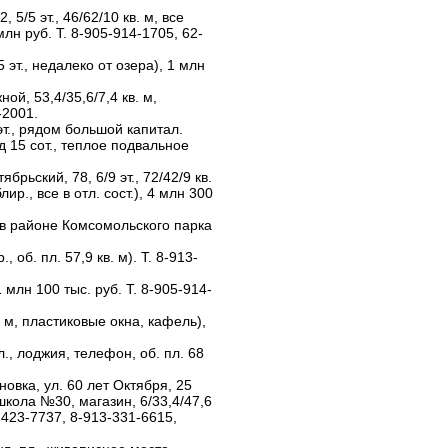
 5/5 эт., 46/62/10 кв. м, все
млн руб. Т. 8-905-914-1705, 62-
5 эт., недалеко от озера), 1 млн
ной, 53,4/35,6/7,4 кв. м,
-2001.
 эт., рядом большой капитал.
д 15 сот., теплое подвальное
брьский, 78, 6/9 эт., 72/42/9 кв.
ир., все в отл. сост.), 4 млн 300
 в районе Комсомольского парка
, об. пл. 57,9 кв. м). Т. 8-913-
1 млн 100 тыс. руб. Т. 8-905-914-
в. м, пластиковые окна, кафель),
.
л., лоджия, телефон, об. пл. 68
новка, ул. 60 лет Октября, 25
школа №30, магазин, 6/33,4/47,6
13-423-7737, 8-913-331-6615,