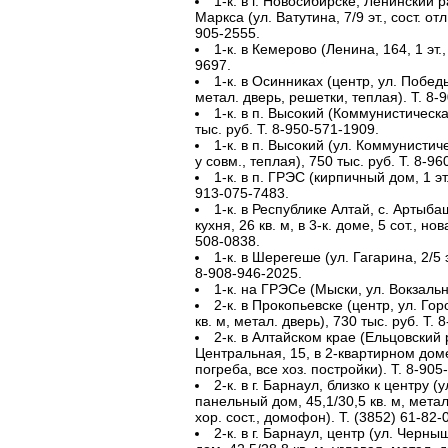
1-к. в г. Новосибирске, Ленинский р
Маркса (ул. Ватутина, 7/9 эт., сост. от
905-2555.
1-к. в Кемерово (Ленина, 164, 1 эт., 
9697.
1-к. в Осинниках (центр, ул. Победы, 
метал. дверь, решетки, теплая). Т. 8-
1-к. в п. Высокий (Коммунистическая,
тыс. руб. Т. 8-950-571-1909.
1-к. в п. Высокий (ул. Коммунистическ
у совм., теплая), 750 тыс. руб. Т. 8-9
1-к. в п. ГРЭС (кирпичный дом, 1 эт.
913-075-7483.
1-к. в Республике Алтай, с. Артыба
кухня, 26 кв. м, в 3-к. доме, 5 сот., но
508-0838.
1-к. в Шерегеше (ул. Гагарина, 2/5 
8-908-946-2025.
1-к. на ГРЭСе (Мыски, ул. Вокзальн
2-к. в Прокопьевске (центр, ул. Горо
кв. м, метал. дверь), 730 тыс. руб. Т. 
2-к. в Алтайском крае (Ельцовский 
Центральная, 15, в 2-квартирном доме,
погреба, все хоз. постройки). Т. 8-905
2-к. в г. Барнаул, близко к центру (ул
панельный дом, 45,1/30,5 кв. м, метал.
хор. сост., домофон). Т. (3852) 61-82-
2-к. в г. Барнаул, центр (ул. Черныш