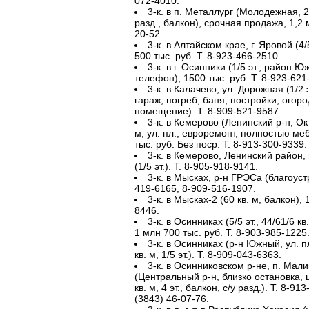
072-4010.
3-к. в п. Металлург (Молодежная, 22,
разд., балкон), срочная продажа, 1,2 
20-52.
3-к. в Алтайском крае, г. Яровой (4/
500 тыс. руб. Т. 8-923-466-2510.
3-к. в г. Осинники (1/5 эт., район Юж
телефон), 1500 тыс. руб. Т. 8-923-621
3-к. в Калачево, ул. Дорожная (1/2
гараж, погреб, баня, постройки, огоро
помещение). Т. 8-909-521-9587.
3-к. в Кемерово (Ленинский р-н, Октя
м, ул. пл., евроремонт, полностью мебл
тыс. руб. Без поср. Т. 8-913-300-9339.
3-к. в Кемерово, Ленинский район,
(1/5 эт.). Т. 8-905-918-9141.
3-к. в Мысках, р-н ГРЭСа (благоустр.
419-6165, 8-909-516-1907.
3-к. в Мысках-2 (60 кв. м, балкон), 
8446.
3-к. в Осинниках (5/5 эт., 44/61/6 к
1 млн 700 тыс. руб. Т. 8-903-985-1225
3-к. в Осинниках (р-н Южный, ул. п
кв. м, 1/5 эт.). Т. 8-909-043-6363.
3-к. в Осинниковском р-не, п. Мали
(Центральный р-н, близко остановка, 
кв. м, 4 эт., балкон, с/у разд.). Т. 8-9
(3843) 46-07-76.