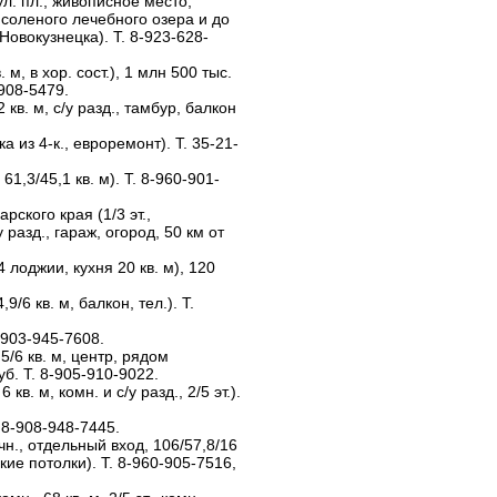
 (ул. пл., живописное место,
о соленого лечебного озера и до
 Новокузнецка). Т. 8-923-628-
в. м, в хор. сост.), 1 млн 500 тыс.
-908-5479.
12 кв. м, с/у разд., тамбур, балкон
а из 4-к., евроремонт). Т. 35-21-
, 61,3/45,1 кв. м). Т. 8-960-901-
рского края (1/3 эт.,
у разд., гараж, огород, 50 км от
у, 4 лоджии, кухня 20 кв. м), 120
,9/6 кв. м, балкон, тел.). Т.
-903-945-7608.
,5/6 кв. м, центр, рядом
уб. Т. 8-905-910-9022.
 кв. м, комн. и с/у разд., 2/5 эт.).
. 8-908-948-7445.
ичн., отдельный вход, 106/57,8/16
окие потолки). Т. 8-960-905-7516,