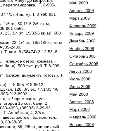
айон, 5 минут до метро, пл.
Май 2009
л., перепланировка). Т. 8-905-
Апрель 2009
37,4/17,4 кв. м). Т. 8-960-931-
Март 2009
1/5 эт., 30,1/16,2/6 кв. м,
Февраль 2009
905-961-0563.
 15, 3/4 эт., 19/33/6 кв. м), 600
Январь 2009
Декабрь 2008
ая, 22, 1/4 эт., 18/31/9 кв. м, с/
60-935-2430.
Ноябрь 2008
). Т. дом. 8 (38474) 3-12-53, 8-
Октябрь 2008
ш, Телецкое озеро (комната +
Сентябрь 2008
вая баня), 500 тыс. руб. Т. 8-909-
Август 2008
эт., балкон, документы готовы). Т.
Июль 2008
ая). Т. 8-905-918-8612.
Июнь 2008
дская, 126, 3/3 эт., 47,1/33,4/6
8-905-913-8992.
Май 2008
р-н, с. Черемшанка, ул.
Апрель 2008
 огород 15 сот., баня, 2
-083-4096, (38593) 2-29-93.
Март 2008
. Г.-Алтайская, 4, 3/5 эт.,
Февраль 2008
 дверь, застекл. балкон, тел.,
03, 69-68-35.
Январь 2008
евского, 55, 2/5 эт., кирпичный