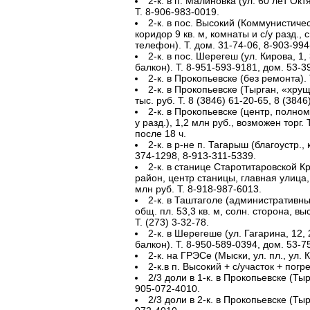
2-к. в п. Малиновка (ул. 60 лет Октя
Т. 8-906-983-0019.
2-к. в пос. Высокий (Коммунистическа
коридор 9 кв. м, комнаты и с/у разд., 
телефон). Т. дом. 31-74-06, 8-903-994
2-к. в пос. Шерегеш (ул. Кирова, 1, 3/
балкон). Т. 8-951-593-9181, дом. 53-3
2-к. в Прокопьевске (без ремонта). 
2-к. в Прокопьевске (Тырган, «хрущ.»
тыс. руб. Т. 8 (3846) 61-20-65, 8 (384
2-к. в Прокопьевске (центр, полном.,
у разд.), 1,2 млн руб., возможен торг.
после 18 ч.
2-к. в р-не п. Тагарыш (благоустр., 
374-1298, 8-913-311-5339.
2-к. в станице Старотитаровской К
район, центр станицы, главная улица, 45
млн руб. Т. 8-918-987-6013.
2-к. в Таштаголе (административный 
общ. пл. 53,3 кв. м, солн. сторона, вы
Т. (273) 3-32-78.
2-к. в Шерегеше (ул. Гагарина, 12, 2/
балкон). Т. 8-950-589-0394, дом. 53-7
2-к. на ГРЭСе (Мыски, ул. пл., ул. 
2-к.в п. Высокий + с/участок + погре
2/3 доли в 1-к. в Прокопьевске (Тырг
905-072-4010.
2/3 доли в 2-к. в Прокопьевске (Тырг