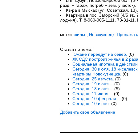
В п. Сузун, Новосибирской обл. (3-ко
разд. + гараж, погреб + зем. участок).
Кв-ра в Мысках (ул. Советская, 13).
Квартира в пос. Загорский (4/5 эт., 
лоджия). Т. 8-960-905-1111, 73-31-11,
метки:
жилье
,
Новокузнецк. Продажа 
Статьи по теме:
Южане переедут на север.
(0)
ХК СДС построит жилья в 2 раз
Социальная ипотека в действии
Сегодня, 30 июля, 18 киселевс
квартиры Новокузнецка.
(0)
Сегодня, 25 августа.
(0)
Сегодня, 19 июня…
(0)
Сегодня, 18 июня…
(5)
Сегодня, 11 июня…
(0)
Сегодня, 10 февраля…
(0)
Сегодня, 10 июня.
(0)
Добавить свое объявление