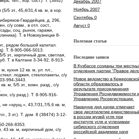
ерь, тел., хор. сост.). Т. (3852)
Декабрь 2007
Ноябрь 2007
(5/5 эт., 45,4/31,4 кв. м, в хор.
Сентябрь 0
 Сибиряков-Гвардейцев, д. 296,
, с/у совм., в отл. сост.,
Август 0
сады, соц. рынок, гаражи,
линика). Т. в Новокузнецке 8-
Полезная статья
 эт., рядом большой капитал.
д). Т. 8-905-066-5013.
 5/5 эт., кирпичный дом, светлая,
Последние записи
б. Т. в Калтане 3-34-92, 8-913-
В Кузбассе созданы три местны
 м, кухня 12 кв. м, ул. пл.,
отделения партии “Правое дело
стекл. лоджия, стеклопакеты, с/у
Новое ведомство в Кемеровско
-903-994-3443.
области образовалось в
в. м, 5/5 эт., комн. разд., с/у
результате присоединения
.
Управления Роснедвижимости к
кон, с/у разд.). Т. 8-905-916-
Управлению Росрегистрации.
 не «хрущ.», 43,7/31,7/5,6 кв. м,
Накануне дня науки отмечает
свое десятилетие единственны
., 3 эт.). Т. дом. 8 (38474) 3-12-
в россии музей угля при
институте угля и углехимии
950-266-8353.
сибирского отделения
, 43 кв. м, кирпичный дом, с/у
российской академии наук