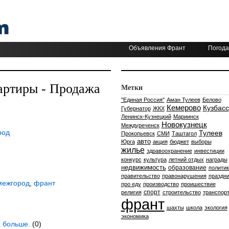
Объявления Франт
Погода
артиры - Продажа
Метки
"Единая Россия"
Аман Тулеев
Белово
Кемерово
Кузбасс
Губернатор
ЖКХ
Ленинск-Кузнецкий
Мариинск
Новокузнецк
Междуреченск
род
Тулеев
Прокопьевск
СМИ
Таштагол
авто
Юрга
акция
бюджет
выборы
жилье
здравоохранение
инвестиции
конкурс
культура
летний отдых
награды
недвижимость
образование
политик
правительство
правонарушения
праздни
межгород
,
франт
про еду
производство
проишествие
спорт
религия
строительство
транспор
франт
шахты
школа
экология
экономика
а больше.
(0)