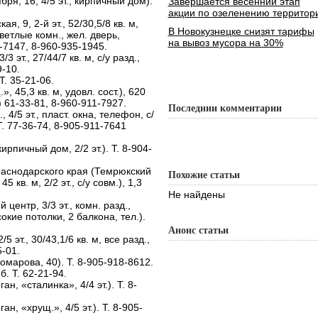
бря, 16, 4/5 эт., кирпичный дом).
Завершается весенний этап
акции по озеленению территор
я, 9, 2-й эт., 52/30,5/8 кв. м,
В Новокузнецке снизят тарифы
светлые комн., жел. дверь,
на вывоз мусора на 30%
-7147, 8-960-935-1945.
3 эт., 27/44/7 кв. м, с/у разд.,
9-10.
Т. 35-21-06.
, 45,3 кв. м, удовл. сост.), 620
6) 61-33-81, 8-960-911-7927.
Последнии комментарии
 4/5 эт., пласт. окна, телефон, с/
 Т. 77-36-74, 8-905-911-7641
кирпичный дом, 2/2 эт.). Т. 8-904-
раснодарского края (Темрюкский
Похожие статьи
 кв. м, 2/2 эт., с/у совм.), 1,3
Не найдены
центр, 3/3 эт., комн. разд.,
сокие потолки, 2 балкона, тел.).
Анонс статьи
5 эт., 30/43,1/6 кв. м, все разд.,
5-01.
Комарова, 40). Т. 8-905-918-8612.
б. Т. 62-21-94.
ан, «сталинка», 4/4 эт.). Т. 8-
ан, «хрущ.», 4/5 эт.). Т. 8-905-