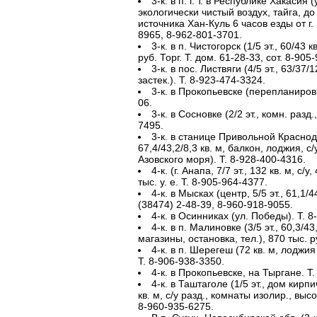
3-к. в п. г. т. в Республике Хакасия
экологически чистый воздух, тайга, д
источника Хан-Куль 6 часов езды от г.
8965, 8-962-801-3701.
3-к. в п. Чистогорск (1/5 эт., 60/43 к
руб. Торг. Т. дом. 61-28-33, сот. 8-905
3-к. в пос. Листвяги (4/5 эт., 63/37/
застек.). Т. 8-923-474-3324.
3-к. в Прокопьевске (перепланировк
06.
3-к. в Сосновке (2/2 эт., комн. разд.
7495.
3-к. в станице Привольной Краснода
67,4/43,2/8,3 кв. м, балкон, лоджия, с/
Азовского моря). Т. 8-928-400-4316.
4-к. (г. Анапа, 7/7 эт., 132 кв. м, с/
тыс. у. е. Т. 8-905-964-4377.
4-к. в Мысках (центр, 5/5 эт., 61,1/44
(38474) 2-48-39, 8-960-918-9055.
4-к. в Осинниках (ул. Победы). Т. 8
4-к. в п. Малиновке (3/5 эт., 60,3/43
магазины, остановка, тел.), 870 тыс. р
4-к. в п. Шерегеш (72 кв. м, лоджия 6
Т. 8-906-938-3350.
4-к. в Прокопьевске, на Тыргане. Т
4-к. в Таштаголе (1/5 эт., дом кирп
кв. м, с/у разд., комнаты изолир., выс
8-960-935-6275.