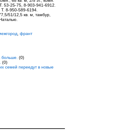
мн., 68 кв. м, 2/5 эт., комн.
 Т. 53-25-75, 8-903-941-6912.
 Т. 8-950-589-6194.
77,5/51/12,5 кв. м, тамбур,
 Наталью.
межгород
,
франт
а больше.
(0)
.
(0)
ких семей переедут в новые