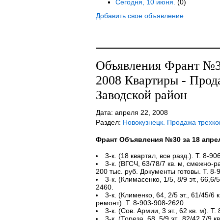
Сегодня, 10 июня.
(0)
Добавить свое объявление
Объявления Франт №30
2008 Квартиры - Прод
Заводской район
Дата: апреля 22, 2008
Раздел:
Новокузнецк. Продажа трехк
Франт Объявления №30 за 18 апре
3-к. (18 квартал, все разд.). Т. 8-9
3-к. (ВГСЧ, 63/78/7 кв. м, смежно-разд
200 тыс. руб. Документы готовы. Т. 8-
3-к. (Климасенко, 1/5, 8/9 эт., 66,6/5
2460.
3-к. (Клименко, 64, 2/5 эт., 61/45/6 к
ремонт). Т. 8-903-908-2620.
3-к. (Сов. Армии, 3 эт., 62 кв. м). Т
3-к. (Тореза, 68, 5/9 эт., 82/42,7/9 