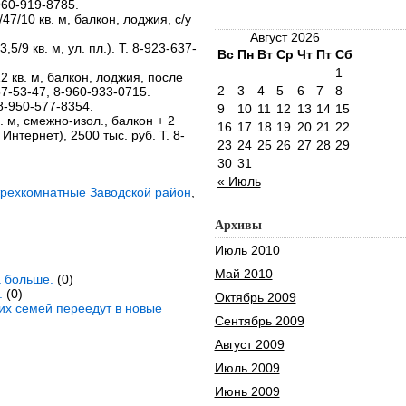
960-919-8785.
70/47/10 кв. м, балкон, лоджия, с/у
.
Август 2026
3,5/9 кв. м, ул. пл.). Т. 8-923-637-
Вс
Пн
Вт
Ср
Чт
Пт
Сб
1
/12 кв. м, балкон, лоджия, после
2
3
4
5
6
7
8
7-53-47, 8-960-933-0715.
. 8-950-577-8354.
9
10
11
12
13
14
15
кв. м, смежно-изол., балкон + 2
16
17
18
19
20
21
22
 Интернет), 2500 тыс. руб. Т. 8-
23
24
25
26
27
28
29
30
31
« Июль
трехкомнатные Заводской район
,
Архивы
Июль 2010
Май 2010
а больше.
(0)
.
(0)
Октябрь 2009
ких семей переедут в новые
Сентябрь 2009
Август 2009
Июль 2009
Июнь 2009