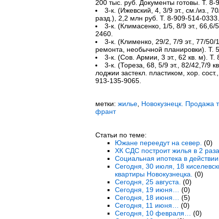
200 тыс. руб. Документы готовы. Т. 8-
3-к. (Ижевский, 4, 3/9 эт., см./из., 
разд.), 2,2 млн руб. Т. 8-909-514-0333
3-к. (Климасенко, 1/5, 8/9 эт., 66,6/5
2460.
3-к. (Клименко, 29/2, 7/9 эт., 77/50
ремонта, необычной планировки). Т. 5
3-к. (Сов. Армии, 3 эт., 62 кв. м). Т
3-к. (Тореза, 68, 5/9 эт., 82/42,7/9 
лоджии застекл. пластиком, хор. сост.,
913-135-9065.
метки:
жилье
,
Новокузнецк. Продажа 
франт
Статьи по теме:
Южане переедут на север.
(0)
ХК СДС построит жилья в 2 раз
Социальная ипотека в действии
Сегодня, 30 июля, 18 киселевс
квартиры Новокузнецка.
(0)
Сегодня, 25 августа.
(0)
Сегодня, 19 июня…
(0)
Сегодня, 18 июня…
(5)
Сегодня, 11 июня…
(0)
Сегодня, 10 февраля…
(0)