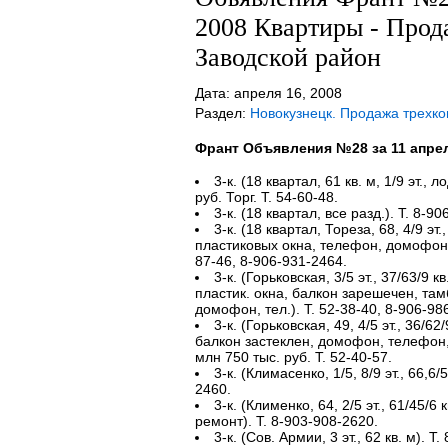
2008 Квартиры - Прод
Заводской район
Дата: апреля 16, 2008
Раздел:
Новокузнецк. Продажа трехк
Франт Объявления №28 за 11 апрел
3-к. (18 квартал, 61 кв. м, 1/9 эт., л
руб. Торг. Т. 54-60-48.
3-к. (18 квартал, все разд.). Т. 8-9
3-к. (18 квартал, Тореза, 68, 4/9 эт.,
пластиковых окна, телефон, домофон, 
87-46, 8-906-931-2464.
3-к. (Горьковская, 3/5 эт., 37/63/9 
пластик. окна, балкон зарешечен, там
домофон, тел.). Т. 52-38-40, 8-906-98
3-к. (Горьковская, 49, 4/5 эт., 36/62/
балкон застеклен, домофон, телефон, в
млн 750 тыс. руб. Т. 52-40-57.
3-к. (Климасенко, 1/5, 8/9 эт., 66,6/5
2460.
3-к. (Клименко, 64, 2/5 эт., 61/45/6 к
ремонт). Т. 8-903-908-2620.
3-к. (Сов. Армии, 3 эт., 62 кв. м). Т