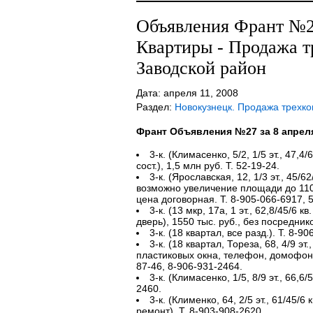
Объявления Франт №27
Квартиры - Продажа 
Заводской район
Дата: апреля 11, 2008
Раздел:
Новокузнецк. Продажа трехк
Франт Объявления №27 за 8 апрел
3-к. (Климасенко, 5/2, 1/5 эт., 47,4/6
сост.), 1,5 млн руб. Т. 52-19-24.
3-к. (Ярославская, 12, 1/3 эт., 45/62/
возможно увеличение площади до 110 к
цена договорная. Т. 8-905-066-6917, 5
3-к. (13 мкр, 17а, 1 эт., 62,8/45/6 
дверь), 1550 тыс. руб., без посреднико
3-к. (18 квартал, все разд.). Т. 8-9
3-к. (18 квартал, Тореза, 68, 4/9 эт.,
пластиковых окна, телефон, домофон, 
87-46, 8-906-931-2464.
3-к. (Климасенко, 1/5, 8/9 эт., 66,6/5
2460.
3-к. (Клименко, 64, 2/5 эт., 61/45/6 к
ремонт). Т. 8-903-908-2620.