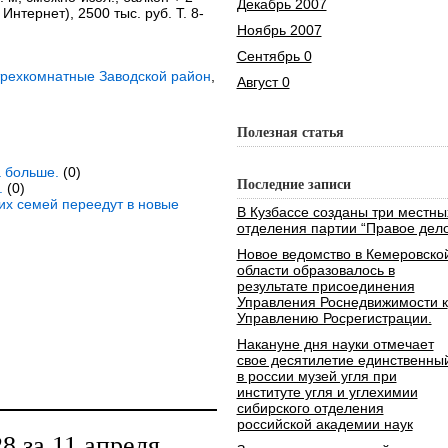
Декабрь 2007
 Интернет), 2500 тыс. руб. Т. 8-
Ноябрь 2007
Сентябрь 0
трехкомнатные Заводской район
,
Август 0
Полезная статья
а больше.
(0)
Последние записи
.
(0)
ких семей переедут в новые
В Кузбассе созданы три местны
отделения партии “Правое дело
Новое ведомство в Кемеровско
области образовалось в
результате присоединения
Управления Роснедвижимости к
Управлению Росрегистрации.
Накануне дня науки отмечает
свое десятилетие единственны
в россии музей угля при
институте угля и углехимии
сибирского отделения
российской академии наук
 за 11 апреля