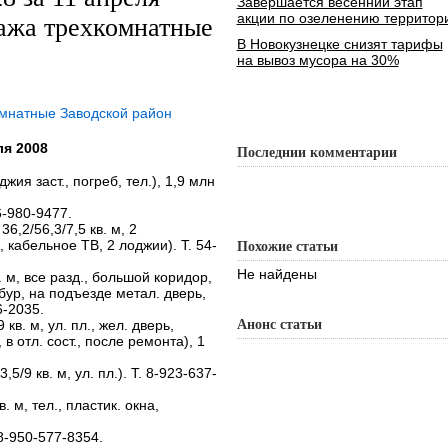
Завершается весенний этап
акции по озеленению территор
ажа трехкомнатные
В Новокузнецке снизят тарифы
на вывоз мусора на 30%
омнатные Заводской район
я 2008
Последнии комментарии
оджия заст., погреб, тел.), 1,9 млн
06-980-9477.
 36,2/56,3/7,5 кв. м, 2
кабельное ТВ, 2 лоджии). Т. 54-
Похожие статьи
Не найдены
кв. м, все разд., большой коридор,
бур, на подъезде метал. дверь,
6-2035.
9 кв. м, ул. пл., жел. дверь,
Анонс статьи
 отл. сост., после ремонта), 1
3,5/9 кв. м, ул. пл.). Т. 8-923-637-
в. м, тел., пластик. окна,
. 8-950-577-8354.