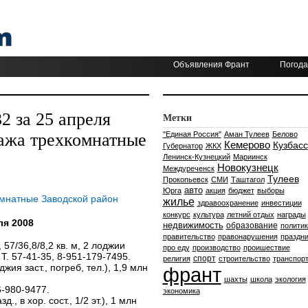
Объявления Франт
Погода
 за 25 апреля
Метки
ажа трехкомнатные
"Единая Россия"
Аман Тулеев
Белово
Кемерово
Кузбасс
Губернатор
ЖКХ
Ленинск-Кузнецкий
Мариинск
Новокузнецк
Междуреченск
Тулеев
Прокопьевск
СМИ
Таштагол
авто
Юрга
акция
бюджет
выборы
омнатные Заводской район
жилье
здравоохранение
инвестиции
конкурс
культура
летний отдых
награды
ля 2008
недвижимость
образование
политик
правительство
правонарушения
праздни
, 57/36,8/8,2 кв. м, 2 лоджии
про еду
производство
проишествие
. Т. 57-41-35, 8-951-179-7495.
спорт
религия
строительство
транспор
оджия заст., погреб, тел.), 1,9 млн
франт
шахты
школа
экология
06-980-9477.
экономика
д., в хор. сост., 1/2 эт.), 1 млн