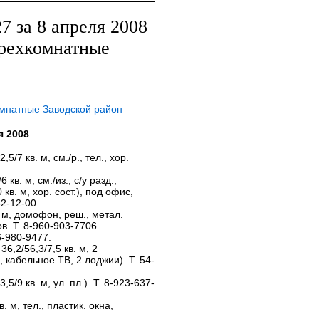
 за 8 апреля 2008
трехкомнатные
омнатные Заводской район
я 2008
2,5/7 кв. м, см./р., тел., хор.
6 кв. м, см./из., с/у разд.,
в. м, хор. сост.), под офис,
2-12-00.
кв. м, домофон, реш., метал.
в. Т. 8-960-903-7706.
06-980-9477.
 36,2/56,3/7,5 кв. м, 2
кабельное ТВ, 2 лоджии). Т. 54-
3,5/9 кв. м, ул. пл.). Т. 8-923-637-
в. м, тел., пластик. окна,