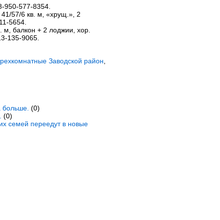
. 8-950-577-8354.
., 41/57/6 кв. м, «хрущ.», 2
311-5654.
кв. м, балкон + 2 лоджии, хор.
913-135-9065.
трехкомнатные Заводской район
,
а больше.
(0)
.
(0)
ких семей переедут в новые