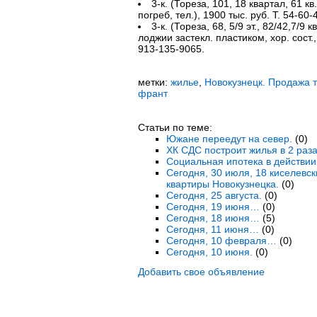
3-к. (Тореза, 101, 18 квартал, 61 кв.
погреб, тел.), 1900 тыс. руб. Т. 54-60-
3-к. (Тореза, 68, 5/9 эт., 82/42,7/9 
лоджии застекл. пластиком, хор. сост.,
913-135-9065.
метки:
жилье
,
Новокузнецк. Продажа 
франт
Статьи по теме:
Южане переедут на север.
(0)
ХК СДС построит жилья в 2 раз
Социальная ипотека в действии
Сегодня, 30 июля, 18 киселевс
квартиры Новокузнецка.
(0)
Сегодня, 25 августа.
(0)
Сегодня, 19 июня…
(0)
Сегодня, 18 июня…
(5)
Сегодня, 11 июня…
(0)
Сегодня, 10 февраля…
(0)
Сегодня, 10 июня.
(0)
Добавить свое объявление