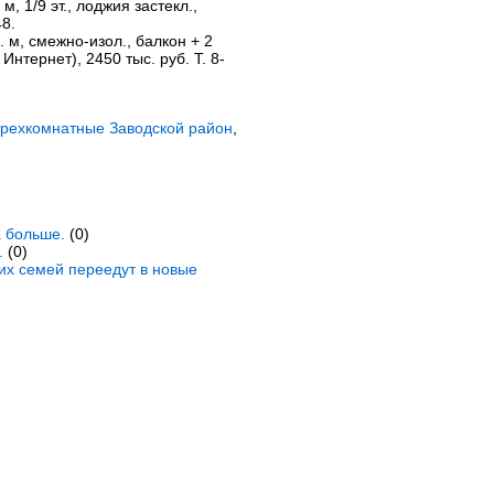
 м, 1/9 эт., лоджия застекл.,
48.
кв. м, смежно-изол., балкон + 2
 Интернет), 2450 тыс. руб. Т. 8-
трехкомнатные Заводской район
,
а больше.
(0)
.
(0)
ких семей переедут в новые