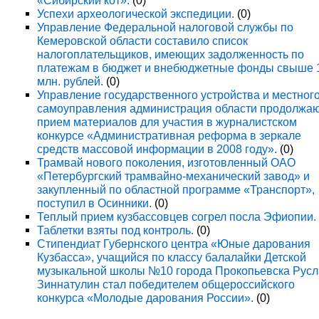
«Сибирский кот».
(0)
Успехи археологической экспедиции.
(0)
Управление Федеральной налоговой службы по
Кемеровской области составило список
налогоплательщиков, имеющих задолженность по
платежам в бюджет и внебюджетные фонды свыше 
млн. рублей.
(0)
Управление государственного устройства и местног
самоуправления администрация области продолжа
прием материалов для участия в журналистском
конкурсе «Административная реформа в зеркале
средств массовой информации в 2008 году».
(0)
Трамвай нового поколения, изготовленный ОАО
«Петербургский трамвайно-механический завод» и
закупленный по областной программе «Транспорт»,
поступил в Осинники.
(0)
Теплый прием кузбассовцев согрел посла Эфиопии.
Таблетки взяты под контроль.
(0)
Стипендиат Губернского центра «Юные дарования
Кузбасса», учащийся по классу балалайки Детской
музыкальной школы №10 города Прокопьевска Рус
Зиннатулин стал победителем общероссийского
конкурса «Молодые дарования России».
(0)