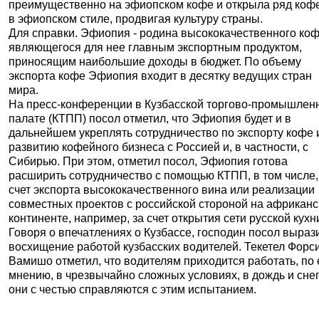
преимущественно на эфиопском кофе и открыла ряд коф
в эфиопском стиле, продвигая культуру страны.
Для справки. Эфиопия - родина высококачественного коф
являющегося для нее главным экспортным продуктом,
приносящим наибольшие доходы в бюджет. По объему
экспорта кофе Эфиопия входит в десятку ведущих стран
мира.
На пресс-конференции в Кузбасской торгово-промышлен
палате (КТПП) посол отметил, что Эфиопия будет и в
дальнейшем укреплять сотрудничество по экспорту кофе 
развитию кофейного бизнеса с Россией и, в частности, с
Сибирью. При этом, отметил посол, Эфиопия готова
расширить сотрудничество с помощью КТПП, в том числе,
счет экспорта высококачественного вина или реализации
совместных проектов с российской стороной на африкан
континенте, например, за счет открытия сети русской кухн
Говоря о впечатлениях о Кузбассе, господин посол выраз
восхищение работой кузбасских водителей. Текетел Форс
Вамишо отметил, что водителям приходится работать, по 
мнению, в чрезвычайно сложных условиях, в дождь и снег
они с честью справляются с этим испытанием.