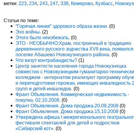
метки:
223
,
234
,
243
,
247
,
338
,
Кемерово
,
Кузбасс
,
Новокуз
Статьи по теме:
“Горячая линия” здорового образа жизни.
(0)
Эхо войны.
(2)
Этого было неизбежать.
(0)
ЭТО - НЕОБЫЧНО:Храм, построенный в традициях
деревянного русского зодчества XVII века, появился
поселке Абашево Новокузнецкого района.
(0)
Что везут контрабандисты?
(1)
Центр занятости населения города Новокузнецка
совместно с Новокузнецким гуманитарно-техническ
колледжем - интернатом реализуют программу обуч
и переподготовки горожан, имеющих инвалидность 
групп и детей-инвалидов.
(0)
Франт Объявления. Коммерческая недвижимость -
покупка. 02.10.2008.
(0)
Франт Объявления. Дома продажа.20.09.2008
(0)
Франт Объявления. Дома продажа.15.10.2008
(0)
Утверждена афиша I межрегионального театрально
фестиваля спектаклей для детей и подростков
«Сибирский кот».
(0)