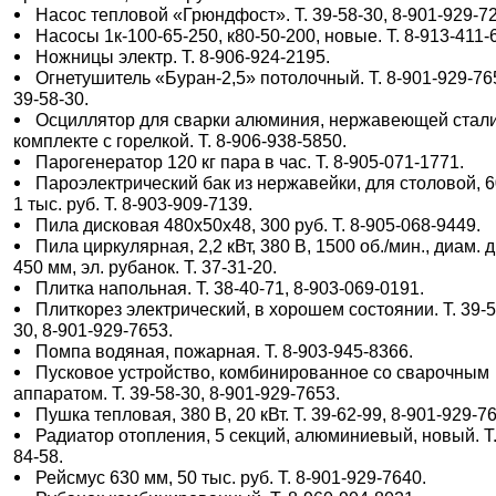
Насос тепловой «Грюндфост». Т. 39-58-30, 8-901-929-7
Насосы 1к-100-65-250, к80-50-200, новые. Т. 8-913-411-
Ножницы электр. Т. 8-906-924-2195.
Огнетушитель «Буран-2,5» потолочный. Т. 8-901-929-76
39-58-30.
Осциллятор для сварки алюминия, нержавеющей стали
комплекте с горелкой. Т. 8-906-938-5850.
Парогенератор 120 кг пара в час. Т. 8-905-071-1771.
Пароэлектрический бак из нержавейки, для столовой, 6
1 тыс. руб. Т. 8-903-909-7139.
Пила дисковая 480х50х48, 300 руб. Т. 8-905-068-9449.
Пила циркулярная, 2,2 кВт, 380 В, 1500 об./мин., диам. 
450 мм, эл. рубанок. Т. 37-31-20.
Плитка напольная. Т. 38-40-71, 8-903-069-0191.
Плиткорез электрический, в хорошем состоянии. Т. 39-5
30, 8-901-929-7653.
Помпа водяная, пожарная. Т. 8-903-945-8366.
Пусковое устройство, комбинированное со сварочным
аппаратом. Т. 39-58-30, 8-901-929-7653.
Пушка тепловая, 380 В, 20 кВт. Т. 39-62-99, 8-901-929-7
Радиатор отопления, 5 секций, алюминиевый, новый. Т.
84-58.
Рейсмус 630 мм, 50 тыс. руб. Т. 8-901-929-7640.