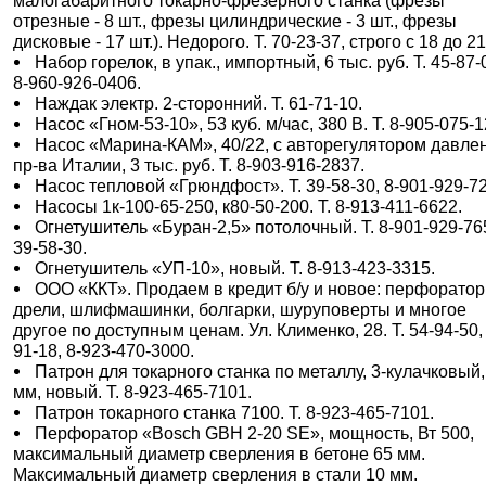
малогабаритного токарно-фрезерного станка (фрезы
отрезные - 8 шт., фрезы цилиндрические - 3 шт., фрезы
дисковые - 17 шт.). Недорого. Т. 70-23-37, строго с 18 до 21
Набор горелок, в упак., импортный, 6 тыс. руб. Т. 45-87-
8-960-926-0406.
Наждак электр. 2-сторонний. Т. 61-71-10.
Насос «Гном-53-10», 53 куб. м/час, 380 В. Т. 8-905-075-1
Насос «Марина-КАМ», 40/22, с авторегулятором давле
пр-ва Италии, 3 тыс. руб. Т. 8-903-916-2837.
Насос тепловой «Грюндфост». Т. 39-58-30, 8-901-929-7
Насосы 1к-100-65-250, к80-50-200. Т. 8-913-411-6622.
Огнетушитель «Буран-2,5» потолочный. Т. 8-901-929-76
39-58-30.
Огнетушитель «УП-10», новый. Т. 8-913-423-3315.
ООО «ККТ». Продаем в кредит б/у и новое: перфоратор
дрели, шлифмашинки, болгарки, шуруповерты и многое
другое по доступным ценам. Ул. Клименко, 28. Т. 54-94-50,
91-18, 8-923-470-3000.
Патрон для токарного станка по металлу, 3-кулачковый,
мм, новый. Т. 8-923-465-7101.
Патрон токарного станка 7100. Т. 8-923-465-7101.
Перфоратор «Bosch GBH 2-20 SE», мощность, Вт 500,
максимальный диаметр сверления в бетоне 65 мм.
Максимальный диаметр сверления в стали 10 мм.