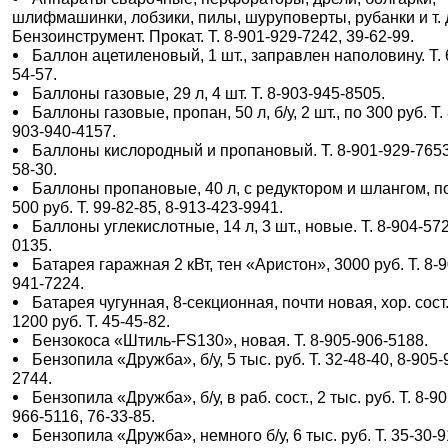
шлифмашинки, лобзики, пилы, шуруповерты, рубанки и т. 
Бензоинструмент. Прокат. Т. 8-901-929-7242, 39-62-99.
Баллон ацетиленовый, 1 шт., заправлен наполовину. Т. 
54-57.
Баллоны газовые, 29 л, 4 шт. Т. 8-903-945-8505.
Баллоны газовые, пропан, 50 л, б/у, 2 шт., по 300 руб. Т. 
903-940-4157.
Баллоны кислородный и пропановый. Т. 8-901-929-7653
58-30.
Баллоны пропановые, 40 л, с редуктором и шлангом, п
500 руб. Т. 99-82-85, 8-913-423-9941.
Баллоны углекислотные, 14 л, 3 шт., новые. Т. 8-904-572
0135.
Батарея гаражная 2 кВт, тен «Аристон», 3000 руб. Т. 8-9
941-7224.
Батарея чугунная, 8-секционная, почти новая, хор. сост.
1200 руб. Т. 45-45-82.
Бензокоса «Штиль-FS130», новая. Т. 8-905-906-5188.
Бензопила «Дружба», б/у, 5 тыс. руб. Т. 32-48-40, 8-905-
2744.
Бензопила «Дружба», б/у, в раб. сост., 2 тыс. руб. Т. 8-90
966-5116, 76-33-85.
Бензопила «Дружба», немного б/у, 6 тыс. руб. Т. 35-30-9