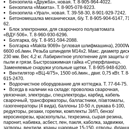
Бензопила «Дружба», новая. Т. 8-905-964-4022.
Бензопила «Макита». Т. 8-905-078-9223.
Бензопила «Урал», новая. Т. 39-58-30, 8-901-929-7242.
Бетономешалка механическая, б/у. Т. 8-905-904-6147, 7
62.
Блок электроники, для сварочного полуавтомата
«ВДУ-506». Т. 8-960-930-6296.
Болгарка, б/у. Т. 8-951-594-2088.
Болгарка «Makita 9069» (угловая шлифмашина), 2000W
6600 об./мин. Резьба шпинделя M14x2. Макс. диаметр дис
230 мм. Вес 4,2 кг. Лабиринтное уплотнение для защиты о
пыли и грязи. Быстрозажимная гайка «Суперфланец».
Заменяемые снаружи угольные щетки. Т. 8-905-948-6200.
Вентилятор «ВЦ-4/75», 1500 об./мин., двиг. 0,75 кВт. Т. 8
615-2470.
Водоочистное оборудование для коттеджа. Т. 77-64-75.
Всегда в наличии на складе: проволока сварочная,
увязочная, электроды, спецэлектроды, карбид, кабель
сварочный, трансформаторы, балластники, п/автоматы,
газогенераторы (4 вида), баллоны 10-50 л, рукава 6-100,
редукторы, резаки, горелки, комплекты ЗИП, бензо/
керосинорезы, краскопульты, техрезина, сырая резина,
паронит, набивка, асбест, лен, пакля, каболка, задвижки,
затворы, вентили, краны шаровые 15-150, отводы, фланц