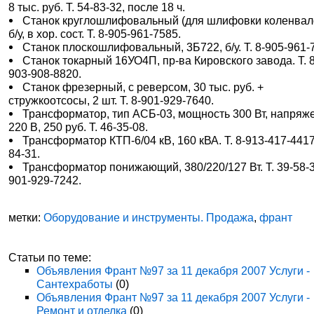
8 тыс. руб. Т. 54-83-32, после 18 ч.
Станок круглошлифовальный (для шлифовки коленвал
б/у, в хор. сост. Т. 8-905-961-7585.
Станок плоскошлифовальный, 3Б722, б/у. Т. 8-905-961-
Станок токарный 16УО4П, пр-ва Кировского завода. Т. 8
903-908-8820.
Станок фрезерный, с реверсом, 30 тыс. руб. +
стружкоотсосы, 2 шт. Т. 8-901-929-7640.
Трансформатор, тип АСБ-03, мощность 300 Вт, напряж
220 В, 250 руб. Т. 46-35-08.
Трансформатор КТП-6/04 кВ, 160 кВА. Т. 8-913-417-4417
84-31.
Трансформатор понижающий, 380/220/127 Вт. Т. 39-58-3
901-929-7242.
метки:
Оборудование и инструменты. Продажа
,
франт
Статьи по теме:
Объявления Франт №97 за 11 декабря 2007 Услуги -
Сантехработы
(0)
Объявления Франт №97 за 11 декабря 2007 Услуги -
Ремонт и отделка
(0)