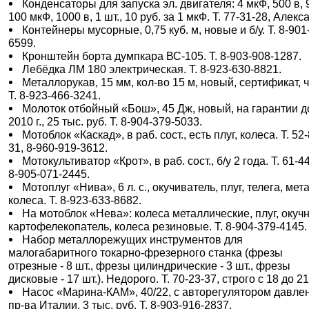
Конденсаторы для запуска эл. двигателя: 4 мкФ, 500 в, 9
100 мкФ, 1000 в, 1 шт., 10 руб. за 1 мкФ. Т. 77-31-28, Алекс
Контейнеры мусорные, 0,75 куб. м, новые и б/у. Т. 8-901
6599.
Кронштейн борта думпкара ВС-105. Т. 8-903-908-1287.
Лебёдка ЛМ 180 электрическая. Т. 8-923-630-8821.
Металлорукав, 15 мм, кол-во 15 м, новый, сертификат, ч
Т. 8-923-466-3241.
Молоток отбойный «Бош», 45 Дж, новый, на гарантии д
2010 г., 25 тыс. руб. Т. 8-904-379-5033.
Мотоблок «Каскад», в раб. сост., есть плуг, колеса. Т. 52
31, 8-960-919-3612.
Мотокультиватор «Крот», в раб. сост., б/у 2 года. Т. 61-4
8-905-071-2445.
Мотоплуг «Нива», 6 л. с., окучиватель, плуг, телега, мета
колеса. Т. 8-923-633-8682.
На мотоблок «Нева»: колеса металлические, плуг, окучн
картофелекопатель, колеса резиновые. Т. 8-904-379-4145.
Набор металлорежущих инструментов для
малогабаритного токарно-фрезерного станка (фрезы
отрезные - 8 шт., фрезы цилиндрические - 3 шт., фрезы
дисковые - 17 шт.). Недорого. Т. 70-23-37, строго с 18 до 21
Насос «Марина-КАМ», 40/22, с авторегулятором давле
пр-ва Италии, 3 тыс. руб. Т. 8-903-916-2837.