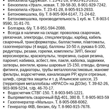
Бензопила «Дружба». Т. 23-41-28, 8-905-913-2933.
Бензопила «Урал», новая. Т. 39-58-30, 8-901-929-7242.
Бензопила «Урал». Т. 23-41-28, 8-905-913-2933.
Бетономешалка, б/у. Т. 8-905-904-6147, 71-24-62.
Бетономешалка, производительность 1 куб. м. Т. 8-903-
9590, 31-81-70.
Болгарка, б/у. Т. 8-951-594-2088.
Всегда в наличии на складе: проволока сварочная,
увязочная, электроды, спецэлектроды, карбид, кабель
сварочный, трансформаторы, балластники, п/автоматы,
газогенераторы (4 вида), баллоны 10-50 л, рукава 6-100,
редукторы, резаки, горелки, комплекты ЗИП, бензо/
керосинорезы, краскопульты, техрезина, сырая резина,
паронит, набивка, асбест, лен, пакля, каболка, задвижки,
затворы, вентили, краны шаровые 15-150, отводы, фланц
фитинги, радиаторы, трубы металлопластиковые, маноме
фильтры, водосчетчики, канализация РР, круги отрезные,
шлиф., средства защиты и т. д. Ильинское шоссе, 15
(территория металлобазы «КРАСО» на ДОЗе). Т. 39-62-26,
903-909-5234, т./ф. 46-70-17.
Водосчетчик СТВГ-150. Т. 8-903-945-1221.
Выпрямитель сварочный ВД-401, 380 В. Т. 8-905-903-59
Газогенератор «Малыш». Т. 8-905-068-6062.
Генератор 4КВ, бензин, б/у. Т. 8-960-915-7678.