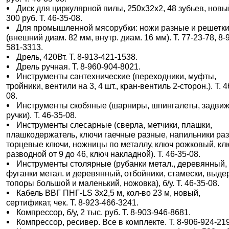
Диск для циркулярной пилы, 250х32х2, 48 зубьев, новы
300 руб. Т. 46-35-08.
Для промышленной мясорубки: ножи разные и решетк
(внешний диам. 82 мм, внутр. диам. 16 мм). Т. 77-23-78, 8-
581-3313.
Дрель, 420Вт. Т. 8-913-421-1538.
Дрель ручная. Т. 8-960-904-8021.
Инструменты сантехнические (переходники, муфты,
тройники, вентили на 3, 4 шт., кран-вентиль 2-сторон.). Т. 4
08.
Инструменты скобяные (шарниры, шпингалеты, задвиж
ручки). Т. 46-35-08.
Инструменты слесарные (сверла, метчики, плашки,
плашкодержатель, ключи гаечные разные, напильники ра
торцевые ключи, ножницы по металлу, ключ рожковый, кл
разводной от 9 до 46, ключ накладной). Т. 46-35-08.
Инструменты столярные (рубанки метал., деревянный,
фуганки метал. и деревянный, отбойники, стамески, выдер
топоры большой и маленький, ножовка), б/у. Т. 46-35-08.
Кабель ВВГ ПНГ-LS 3х2,5 м, кол-во 23 м, новый,
сертификат, чек. Т. 8-923-466-3241.
Компрессор, б/у, 2 тыс. руб. Т. 8-903-946-8681.
Компрессор, ресивер. Все в комплекте. Т. 8-906-924-21