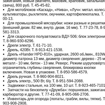
зажигания, новый (магнето, маховик, храповик, запальная
свеча), 800 руб. Т. 45-45-82.
Для мотоблоков «Каскад», «Нива», «Луч»: метал. колес
культиваторы, рыхлители, окучники, картофелекопалка. Т. 
00-13.
Для промышленной мясорубки: ножи разные и решетк
(внешний диам. 82 мм, внутр. диам. 16 мм). Т. 77-23-78, 8-
581-3313.
Для сварочного полуавтомата ВДУ-506: блок электрони
Т. 8-960-930-6296.
Дрели электр. Т. 61-71-10.
Дрель, 420Вт. Т. 8-913-421-1538.
Дрель «Hander HPD-810», ударная, 2600 об./мин., 810W
диаметр патрона 13 мм, диаметр сверления: дерево - 25 м
металл - 10 мм, бетон - 13 мм. Реверс. Режим шуруповёрт
ограничитель глубины сверления, блокировка кнопки
включения. Новая в упаковке. Т. 8-950-586-4579.
Дрель ручная. Т. 8-960-904-8021.
Дрель электр., 500 Вт, б/у. Т. 8-951-594-2088.
Задвижки стальные, на 100 мм, 10 шт. Т. 8-923-465-7101
Запчасти на бензопилу «Дружба»: поршневая, зажиган
карбюратор и другие. Т. 77-41-09, 8-905-066-2706.
Инвентарь для огорода (лопаты, грабли, вилы, тяпки). Т.
903-908-2908.