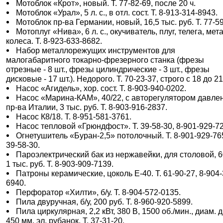
Мотоблок «Крот», новый. Т. 77-82-69, после 20 ч.
Мотоблок «Урал», 5 л. с., в отл. сост. Т. 8-913-314-8943.
Мотоблок пр-ва Германии, новый, 16,5 тыс. руб. Т. 77-59
Мотоплуг «Нива», 6 л. с., окучиватель, плуг, телега, мета
колеса. Т. 8-923-633-8682.
Набор металлорежущих инструментов для
малогабаритного токарно-фрезерного станка (фрезы
отрезные - 8 шт., фрезы цилиндрические - 3 шт., фрезы
дисковые - 17 шт.). Недорого. Т. 70-23-37, строго с 18 до 21
Насос «Агидель», хор. сост. Т. 8-903-940-0202.
Насос «Марина-КАМ», 40/22, с авторегулятором давле
пр-ва Италии, 3 тыс. руб. Т. 8-903-916-2837.
Насос К8/18. Т. 8-951-581-3761.
Насос тепловой «Грюндфост». Т. 39-58-30, 8-901-929-7
Огнетушитель «Буран-2,5» потолочный. Т. 8-901-929-76
39-58-30.
Пароэлектрический бак из нержавейки, для столовой, 6
1 тыс. руб. Т. 8-903-909-7139.
Патроны керамические, цоколь Е-40. Т. 61-90-27, 8-904-
6940.
Перфоратор «Хилти», б/у. Т. 8-904-572-0135.
Пила двуручная, б/у, 200 руб. Т. 8-960-920-5899.
Пила циркулярная, 2,2 кВт, 380 В, 1500 об./мин., диам. 
450 мм, эл. рубанок. Т. 37-31-20.