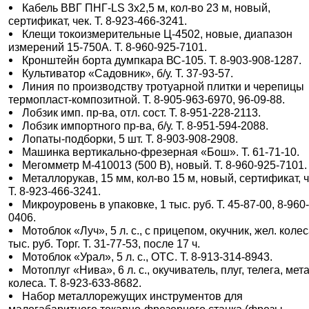
Кабель ВВГ ПНГ-LS 3х2,5 м, кол-во 23 м, новый,
сертификат, чек. Т. 8-923-466-3241.
Клещи токоизмерительные Ц-4502, новые, диапазон
измерений 15-750А. Т. 8-960-925-7101.
Кронштейн борта думпкара ВС-105. Т. 8-903-908-1287.
Культиватор «Садовник», б/у. Т. 37-93-57.
Линия по производству тротуарной плитки и черепицы
термопласт-композитной. Т. 8-905-963-6970, 96-09-88.
Лобзик имп. пр-ва, отл. сост. Т. 8-951-228-2113.
Лобзик импортного пр-ва, б/у. Т. 8-951-594-2088.
Лопаты-подборки, 5 шт. Т. 8-903-908-2908.
Машинка вертикально-фрезерная «Бош». Т. 61-71-10.
Мегомметр М-410013 (500 В), новый. Т. 8-960-925-7101.
Металлорукав, 15 мм, кол-во 15 м, новый, сертификат, ч
Т. 8-923-466-3241.
Микроуровень в упаковке, 1 тыс. руб. Т. 45-87-00, 8-960
0406.
Мотоблок «Луч», 5 л. с., с прицепом, окучник, жел. колес
тыс. руб. Торг. Т. 31-77-53, после 17 ч.
Мотоблок «Урал», 5 л. с., ОТС. Т. 8-913-314-8943.
Мотоплуг «Нива», 6 л. с., окучиватель, плуг, телега, мета
колеса. Т. 8-923-633-8682.
Набор металлорежущих инструментов для