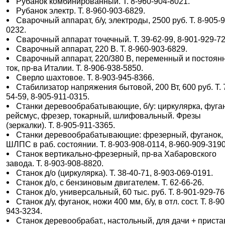
Рубанок комбинированный. Т. 8-960-904-8021.
Рубанок электр. Т. 8-960-903-6829.
Сварочный аппарат, б/у, электроды, 2500 руб. Т. 8-905-
0232.
Сварочный аппарат точечный. Т. 39-62-99, 8-901-929-72
Сварочный аппарат, 220 В. Т. 8-960-903-6829.
Сварочный аппарат, 220/380 В, переменный и постоян
ток, пр-ва Италии. Т. 8-906-938-5850.
Сверло шахтовое. Т. 8-903-945-8366.
Стабилизатор напряжения бытовой, 200 Вт, 600 руб. Т. 
54-59, 8-905-911-0315.
Станки деревообрабатывающие, б/у: циркулярка, фуга
рейсмус, фрезер, токарный, шлифовальный. Фрезы
(зеркалки). Т. 8-905-911-3365.
Станки деревообрабатывающие: фрезерный, фуганок,
ШЛПС в раб. состоянии. Т. 8-903-908-0114, 8-960-909-3190
Станок вертикально-фрезерный, пр-ва Хабаровского
завода. Т. 8-903-908-8820.
Станок д/о (циркулярка). Т. 38-40-71, 8-903-069-0191.
Станок д/о, с бензиновым двигателем. Т. 62-66-26.
Станок д/о, универсальный, 60 тыс. руб. Т. 8-901-929-76
Станок д/у, фуганок, ножи 400 мм, б/у, в отл. сост. Т. 8-90
943-3234.
Станок деревообрабат., настольный, для дачи + приста