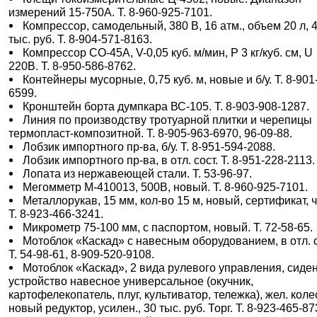
измерений 15-750А. Т. 8-960-925-7101.
Компрессор, самодельный, 380 В, 16 атм., объем 20 л, 
тыс. руб. Т. 8-904-571-8163.
Компрессор СО-45А, V-0,05 куб. м/мин, P 3 кг/куб. см, U
220В. Т. 8-950-586-8762.
Контейнеры мусорные, 0,75 куб. м, новые и б/у. Т. 8-901
6599.
Кронштейн борта думпкара ВС-105. Т. 8-903-908-1287.
Линия по производству тротуарной плитки и черепицы
термопласт-композитной. Т. 8-905-963-6970, 96-09-88.
Лобзик импортного пр-ва, б/у. Т. 8-951-594-2088.
Лобзик импортного пр-ва, в отл. сост. Т. 8-951-228-2113.
Лопата из нержавеющей стали. Т. 53-96-97.
Мегомметр М-410013, 500В, новый. Т. 8-960-925-7101.
Металлорукав, 15 мм, кол-во 15 м, новый, сертификат, ч
Т. 8-923-466-3241.
Микрометр 75-100 мм, с паспортом, новый. Т. 72-58-65.
Мотоблок «Каскад» с навесным оборудованием, в отл. с
Т. 54-98-61, 8-909-520-9108.
Мотоблок «Каскад», 2 вида рулевого управления, сиден
устройство навесное универсальное (окучник,
картофелекопатель, плуг, культиватор, тележка), жел. коле
новый редуктор, усилен., 30 тыс. руб. Торг. Т. 8-923-465-87