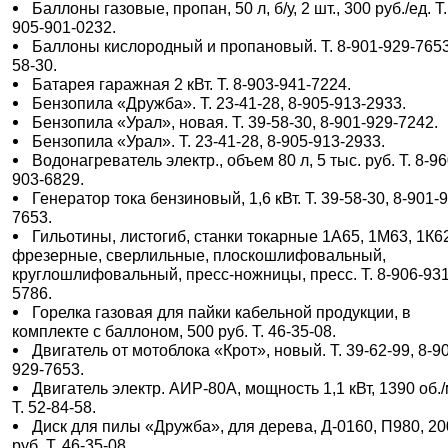
Баллоны газовые, пропан, 50 л, б/у, 2 шт., 300 руб./ед. Т.
905-901-0232.
Баллоны кислородный и пропановый. Т. 8-901-929-7653
58-30.
Батарея гаражная 2 кВт. Т. 8-903-941-7224.
Бензопила «Дружба». Т. 23-41-28, 8-905-913-2933.
Бензопила «Урал», новая. Т. 39-58-30, 8-901-929-7242.
Бензопила «Урал». Т. 23-41-28, 8-905-913-2933.
Водонагреватель электр., объем 80 л, 5 тыс. руб. Т. 8-96
903-6829.
Генератор тока бензиновый, 1,6 кВт. Т. 39-58-30, 8-901-
7653.
Гильотины, листогиб, станки токарные 1А65, 1М63, 1К6
фрезерные, сверлильные, плоскошлифовальный,
круглошлифовальный, пресс-ножницы, пресс. Т. 8-906-931
5786.
Горелка газовая для пайки кабельной продукции, в
комплекте с баллоном, 500 руб. Т. 46-35-08.
Двигатель от мотоблока «Крот», новый. Т. 39-62-99, 8-9
929-7653.
Двигатель электр. АИР-80А, мощность 1,1 кВт, 1390 об./
Т. 52-84-58.
Диск для пилы «Дружба», для дерева, Д-0160, П980, 20
руб. Т. 46-35-08.