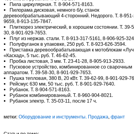
Пила циркулярная. Т. 8-904-571-8163.
Пилорама дисковая, немного б/у, станок
деревообрабатывающий 4-сторонний. Недорого. Т. 8-951-
9659, 8-913-135-7847.
Плиткорез электрический, в хорошем состоянии. Т. 39-5
30, 8-901-929-7653.
Плуг из нержав. стали. Т. 8-913-317-5161, 8-906-925-324
Полуфуганок в упаковке, 250 руб. Т. 8-923-626-3594.
Приставка деревообрабатывающая к мотоблокам «Луч
«Каскад», 5 тыс. руб. Т. 46-62-45.
Пробка листовая, 3 мм. Т. 23-41-28, 8-905-913-2933.
Пусковое устройство, комбинированное со сварочным
аппаратом. Т. 39-58-30, 8-901-929-7653.
Пушка тепловая, 380 В, 20 кВт. Т. 39-62-99, 8-901-929-7
Рейсмус 630 мм, 50 тыс. руб. Т. 8-901-929-7640.
Рубанок. Т. 8-904-571-8163.
Рубанок комбинированный. Т. 8-960-904-8021.
Рубанок электр. Т. 35-03-11, после 17 ч.
метки:
Оборудование и инструменты. Продажа
,
франт
Статьи по теме: