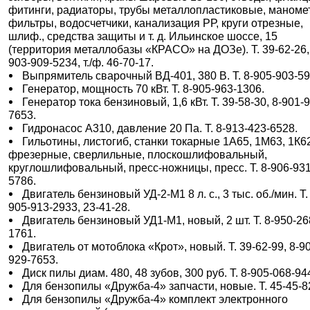
фитинги, радиаторы, трубы металлопластиковые, маноме
фильтры, водосчетчики, канализация РР, круги отрезные,
шлиф., средства защиты и т. д. Ильинское шоссе, 15
(территория металлобазы «КРАСО» на ДОЗе). Т. 39-62-26,
903-909-5234, т./ф. 46-70-17.
Выпрямитель сварочный ВД-401, 380 В. Т. 8-905-903-59
Генератор, мощность 70 кВт. Т. 8-905-963-1306.
Генератор тока бензиновый, 1,6 кВт. Т. 39-58-30, 8-901-
7653.
Гидронасос А310, давление 20 Па. Т. 8-913-423-6528.
Гильотины, листогиб, станки токарные 1А65, 1М63, 1К6
фрезерные, сверлильные, плоскошлифовальный,
круглошлифовальный, пресс-ножницы, пресс. Т. 8-906-931
5786.
Двигатель бензиновый УД-2-М1 8 л. с., 3 тыс. об./мин. Т.
905-913-2933, 23-41-28.
Двигатель бензиновый УД1-М1, новый, 2 шт. Т. 8-950-26
1761.
Двигатель от мотоблока «Крот», новый. Т. 39-62-99, 8-9
929-7653.
Диск пилы диам. 480, 48 зубов, 300 руб. Т. 8-905-068-94
Для бензопилы «Дружба-4» запчасти, новые. Т. 45-45-8
Для бензопилы «Дружба-4» комплект электронного