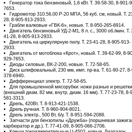
Генератор тока бензиновый, 1,6 кВт. Т. 39-58-30, 8-901-
7653.
Гидромотор 310.56.00 Р-20 МПА, 56 куб. см, новый. Т. 2
28, 8-905-913-2933.
Грабли валковые «ГВК-6», новые. Т. 8-950-265-8914.
Двигатель бензиновый УД-2-М1, 8 л. с., 3000 об./мин. Т. 
41-28, 8-905-913-2933.
Двигатель на циркулярную пилу. Т. 23-41-28, 8-905-913-
2933.
Двигатель от мотоблока «Крот», новый. Т. 39-62-99, 8-9
929-7653.
Диоды силовые, ВК-2-200, новые. Т. 72-58-65.
Диск шлифовальный, 230 мм, имп. пр-ва. Т. 61-90-27, 8-
378-6940.
Дифференциал электр. Т. 72-58-65.
Для промышленной мясорубки: ножи разные и решетк
(внешний диам. 82 мм, внутр. диам. 16 мм). Т. 77-23-78, 8-
581-3313.
Дрель, 420Вт. Т. 8-913-421-1538.
Дрель ручная. Т. 8-960-904-8021.
Дрель электр., 500 Вт, б/у. Т. 8-951-594-2088.
Запчасти для бензопилы «Дружба» (поршневая зажига
карбюратор и др.). Т. 77-41-09, 8-905-066-2706.
Клещи токоизмерительные Ц-4502, новые. Диапазон