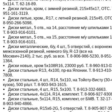
5х114. Т. 62-16-89.
Диски литые, хром, с зимней резиной, 215х45х17, ОТС. Т
951-161-3119.
Диски литые, хром., R17, с летней резиной, 215х45, ОТС
8-950-266-5098.
Диски метал., 5 отв., на 14, расстояние м/у шпильками 1
Т. 8-903-916-6101.
Диски метал., 5 отв., на 15, расстояние м/у шпильками 1
Т. 8-903-916-6101.
Диски металлические, б/у, 4 шт., 5 отверстий, с воронеж
межсезонной резиной, немного б/у, R-13 (все на
Москвич-2140), 2 тыс. руб. за все. Т. 8-906-986-5230, 8-951
1364.
Диски новые, хром 5х108R16, 23000 руб. Т. 8-960-913-0
Диски стальные R13, 4х100, пр-ва Японии. Т. 8-913-410
7808.
Диски стальные, 4 шт., R14, 5х110, на Тойоту-Висту (30-
кузов), 500 р/шт. Т. 8-903-943-1615.
Диски стальные, 4 шт., R15, 5х100. Т. 8-913-332-6663.
Диски стальные, 4х114, R14, комплект. Т. 8-906-927-930
Диски стальные, 5х114, R15, комплект, от БМВ. Т. 32-17-
8-903-940-4866.
Диски стальные, R15х6-2G, 5 отверстий. Т. 8-905-907-3