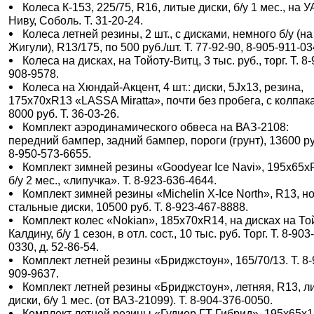
Колеса К-153, 225/75, R16, литые диски, б/у 1 мес., на У
Ниву, Соболь. Т. 31-20-24.
Колеса летней резины, 2 шт., с дисками, немного б/у (на
Жигули), R13/175, по 500 руб./шт. Т. 77-92-90, 8-905-911-03
Колеса на дисках, на Тойоту-Витц, 3 тыс. руб., торг. Т. 8-
908-9578.
Колеса на Хюндай-Акцент, 4 шт.: диски, 5Jx13, резина,
175х70хR13 «LASSA Miratta», почти без пробега, с колпак
8000 руб. Т. 36-03-26.
Комплект аэродинамического обвеса на ВАЗ-2108:
передний бампер, задний бампер, пороги (грунт), 13600 ру
8-950-573-6655.
Комплект зимней резины «Goodyear Ice Navi», 195х65х
б/у 2 мес., «липучка». Т. 8-923-636-4644.
Комплект зимней резины «Michelin X-Ice North», R13, н
стальные диски, 10500 руб. Т. 8-923-467-8888.
Комплект колес «Nokian», 185х70хR14, на дисках на То
Калдину, б/у 1 сезон, в отл. сост., 10 тыс. руб. Торг. Т. 8-903
0330, д. 52-86-54.
Комплект летней резины «Бриджстоун», 165/70/13. Т. 8-
909-9637.
Комплект летней резины «Бриджстоун», летняя, R13, л
диски, б/у 1 мес. (от ВАЗ-21099). Т. 8-904-376-0050.
Комплект летней резины «Гудиер ГТ Гибрид», 195x65x1