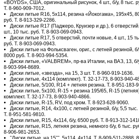
«BOYDS», США, оригинальный рисунок, 4 шт., б/у, 8 тыс. р
Т. 8-960-909-7012.
Диски литые R16, 5х114, резина «Йокогама», 195х45, 8
руб. Т. 8-913-329-2286.
Диски литые R17 (Паджеро, Круизер и др.), 6 отверстий
шт., 10 тыс. руб. Т. 8-903-069-0943.
Диски литые R17, 5 отверстий, почти новые, 4 шт., 15 т
руб. Т. 8-903-069-0943.
Диски литые на Фольксваген, ориг., с летней резиной, б/
8000 руб. Т. 8-903-994-5354.
Диски литые, «VALBREM», пр-ва Италии, на ВАЗ, 13, б/у
8-903-994-8689.
Диски литые, «звезда», на 15, 3 шт. Т. 8-960-919-1636.
Диски литые, 4х114 (комплект). Т. 32-17-73, 8-903-940-4
Диски литые, 5/100, R14 + летняя резина. Т. 8-951-183-
Диски литые, 5х100, R-15 + резина 195/65, R-15 (летняя)
комплект. Т. 32-17-73, 8-903-940-4866.
Диски литые, R-15, RV, под хром. Т. 8-923-628-9060.
Диски литые, R14, 4x100, с летней резиной, б/у, 5,5 тыс.
Т. 8-951-581-9810.
Диски литые, R15, 4х114, б/у, 6500 руб. Т. 8-913-312-141
Диски литые, R15, летняя резина, немного б/у, 6 тыс. руб
8-906-981-2653.
"Диски литые, на 15"", 5х114, 4х114. Т. 8-909-511-2888, 8