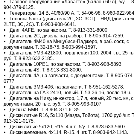
Газовое оборудование «Лаватто» (баллон 60 л), б/у. Т. 8
904-379-6125.
Генераторы, 14 В, 40/60/90 А. Т. 54-06-98, 8-960-922-984
Головка блока (двигатель 2С, 3С, 3СТ), ТНВД (двигател
2LTE, 3С, 2С). Т. 8-903-908-6641.
Двиг. 4АFE, по запчастям. Т. 8-913-331-8000.
Двигатель 2С, дизель, на разбор. Т. 8-905-914-7259.
Двигатель 4М40 на Мицубиси-Паджеро, в раб. сост., с
документами. Т. 32-18-75, 8-903-994-1597.
Двигатель УМЗ-421800, поршневая 100, 2004 г. в., 25 ты
руб. Т. 8-923-632-2185.
Двигатель 10РЕ1, по запчастям. Т. 8-903-908-5893.
Двигатель 4S. Т. 8-913-331-8000.
Двигатель 4А, на запчасти, с документами. Т. 8-905-074
0777.
Двигатель ЗМЗ-406, на запчасти. Т. 8-951-162-5278.
Двигатель на ГАЗ-2410, новый. Т. 53-36-16, после 18 ч.
Двигатель на Ниву, инжектор, 1,7 л, новый, 20 тыс. км, с
документами, 20 тыс. руб. Т. 8-905-993-9107.
Диск на БМВ. Т. 8-904-371-6135.
Диски литые R16, 5х110 (Мазда, Тойота), 1700 руб./шт. Т
913-321-0175.
Диски литые 5х120, R15, 4 шт., б/у. Т. 8-923-633-5607.
Диски железные, 4х114, R-15, 4 шт. Т. 8-903-942-1143.