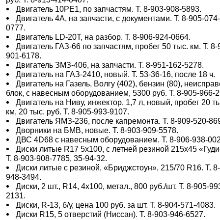
Двигатель 10РЕ1, по запчастям. Т. 8-903-908-5893.
Двигатель 4А, на запчасти, с документами. Т. 8-905-074
0777.
Двигатель LD-20T, на разбор. Т. 8-906-924-0664.
Двигатель ГАЗ-66 по запчастям, пробег 50 тыс. км. Т. 8-
901-6178.
Двигатель ЗМЗ-406, на запчасти. Т. 8-951-162-5278.
Двигатель на ГАЗ-2410, новый. Т. 53-36-16, после 18 ч.
Двигатель на Газель, Волгу (402), бензин (80), неиспра
блок, с навесным оборудованием, 5300 руб. Т. 8-905-966-2
Двигатель на Ниву, инжектор, 1,7 л, новый, пробег 20 т
км, 20 тыс. руб. Т. 8-905-993-9107.
Двигатель ЯМЗ-236, после капремонта. Т. 8-909-520-86
Дворники на БМВ, новые. Т. 8-903-909-5578.
ДВС 4D68 с навесным оборудованием. Т. 8-906-938-002
Диски литые R17 5х100, с летней резиной 215х45 «Гуди
Т. 8-903-908-7785, 35-94-32.
Диски литые с резиной, «Бриджстоун», 215/70 R16. Т. 8
948-3494.
Диски, 2 шт., R14, 4х100, метал., 800 руб./шт. Т. 8-905-99
2131.
Диски, R-13, б/у, цена 100 руб. за шт. Т. 8-904-571-4083.
Диски R15, 5 отверстий (Ниссан). Т. 8-903-946-6527.