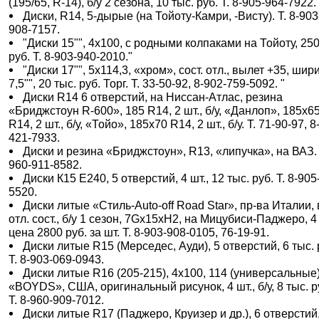
(195/65, R-14), б/у 2 сезона, 10 тыс. руб. Т. 8-905-964-7922.
Диски, R14, 5-дырые (на Тойоту-Камри, -Висту). Т. 8-903
908-7157.
"Диски 15"", 4х100, с родными колпаками на Тойоту, 25
руб. Т. 8-903-940-2010."
"Диски 17"", 5х114,3, «хром», сост. отл., вылет +35, шир
7,5"", 20 тыс. руб. Торг. Т. 33-50-92, 8-902-759-5092. "
Диски R14 6 отверстий, на Ниссан-Атлас, резина
«Бриджстоун R-600», 185 R14, 2 шт., б/у, «Данлоп», 185х6
R14, 2 шт., б/у, «Тойо», 185х70 R14, 2 шт., б/у. Т. 71-90-97, 8
421-7933.
Диски и резина «Бриджстоун», R13, «липучка», на ВАЗ. 
960-911-8582.
Диски К15 Е240, 5 отверстий, 4 шт., 12 тыс. руб. Т. 8-905
5520.
Диски литые «Стиль-Auto-off Road Star», пр-ва Италии, 
отл. сост., б/у 1 сезон, 7Gх15хH2, на Мицубиси-Паджеро, 4 
цена 2800 руб. за шт. Т. 8-903-908-0105, 76-19-91.
Диски литые R15 (Мерседес, Ауди), 5 отверстий, 6 тыс. 
Т. 8-903-069-0943.
Диски литые R16 (205-215), 4х100, 114 (универсальные
«BOYDS», США, оригинальный рисунок, 4 шт., б/у, 8 тыс. р
Т. 8-960-909-7012.
Диски литые R17 (Паджеро, Круизер и др.), 6 отверстий