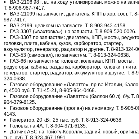
ВАЗ-2106 98 г. в., на ходу, утилизирован, можно на запч
Т. 8-906-987-7417.
ВАЗ-21099 на запчасти, двигатель, КПП в хор. сост. Т. 8
987-7417.
ВАЗ-2199, целиком на запчасти. Т. 8-903-943-4158.
ГАЗ-3307 («вахтовка»), на запчасти. Т. 8-909-520-0026.
ГАЗ-3307 по запчастям: двигатель, КПП, мосты, редукт
головки, плита, кабина, кузов, карбюратор, стартер,
аккумулятор, генератор, радиатор и другие. Т. 8-913-324-0
ГАЗ-53 (самосвал), по запчастям. Т. 8-913-324-0638.
ГАЗ-66 по запчастям: головки, коленвал, КПП, мосты,
редукторы, кабина, раздатка, карбюратор, головки, плита,
генератор, стартер, радиатор, аккумулятор и другие. Т. 8-9
324-0638.
Газовое оборудование «Лаватто», пр-ва Италии, балло
л, 4500 руб. Т. 71-45-21, 8-905-964-0468.
Газовое оборудование «Лаватто» (баллон 60 л), б/у. Т. 8
904-379-6125.
Газовое оборудование (пропан) на иномарку. Т. 8-905-0
4143.
Генератор, 20 кВт, 25 тыс. руб. Т. 8-913-324-0638.
Головка на 4А. Т. 8-904-371-6135.
Датчик АБС на Тойоту-Короллу, задний, новый, оригина
тыс. руб. Т. 8-923-467-1991.