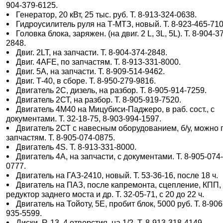
904-379-6125.
Генератор, 20 кВт, 25 тыс. руб. Т. 8-913-324-0638.
Гидроусилитель руля на Т-МТЗ, новый. Т. 8-923-465-710
Головка блока, заряжен. (на двиг. 2 L, 3L, 5L). Т. 8-904-3
2848.
Двиг. 2LT, на запчасти. Т. 8-904-374-2848.
Двиг. 4АFE, по запчастям. Т. 8-913-331-8000.
Двиг. 5А, на запчасти. Т. 8-909-514-9462.
Двиг. Т-40, в сборе. Т. 8-950-279-9816.
Двигатель 2С, дизель, на разбор. Т. 8-905-914-7259.
Двигатель 2СТ, на разбор. Т. 8-905-919-7520.
Двигатель 4М40 на Мицубиси-Паджеро, в раб. сост., с
документами. Т. 32-18-75, 8-903-994-1597.
Двигатель 2СТ с навесным оборудованием, б/у, можно 
запчастям. Т. 8-905-074-0875.
Двигатель 4S. Т. 8-913-331-8000.
Двигатель 4А, на запчасти, с документами. Т. 8-905-074
0777.
Двигатель на ГАЗ-2410, новый. Т. 53-36-16, после 18 ч.
Двигатель на ПАЗ, после капремонта, сцепление, КПП,
редуктор заднего моста и др. Т. 32-05-71, с 20 до 22 ч.
Двигатель на Тойоту, 5Е, пробит блок, 5000 руб. Т. 8-906
935-5599.
Диски, R-13, 4 отверстия, на 1/2. Т. 8-913-318-4149.