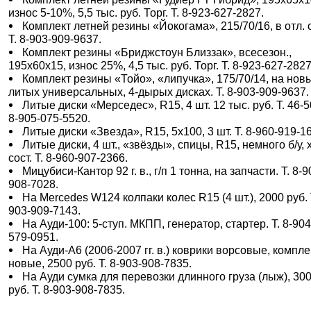
износ 5-10%, 5,5 тыс. руб. Торг. Т. 8-923-627-2827.
Комплект летней резины «Йокогама», 215/70/16, в отл. с
Т. 8-903-909-9637.
Комплект резины «Бриджстоун Близзак», всесезон.,
195х60х15, износ 25%, 4,5 тыс. руб. Торг. Т. 8-923-627-2827
Комплект резины «Тойо», «липучка», 175/70/14, на нов
литых универсальных, 4-дырых дисках. Т. 8-903-909-9637.
Литые диски «Мерседес», R15, 4 шт. 12 тыс. руб. Т. 46-5
8-905-075-5520.
Литые диски «Звезда», R15, 5х100, 3 шт. Т. 8-960-919-1
Литые диски, 4 шт., «звёзды», спицы, R15, немного б/у, 
сост. Т. 8-960-907-2366.
Мицубиси-Кантор 92 г. в., г/п 1 тонна, на запчасти. Т. 8-9
908-7028.
На Mercedes W124 колпаки колес R15 (4 шт.), 2000 руб. Т
903-909-7143.
На Ауди-100: 5-ступ. МКПП, генератор, стартер. Т. 8-904
579-0951.
На Ауди-А6 (2006-2007 гг. в.) коврики ворсовые, компле
новые, 2500 руб. Т. 8-903-908-7835.
На Ауди сумка для перевозки длинного груза (лыж), 30
руб. Т. 8-903-908-7835.