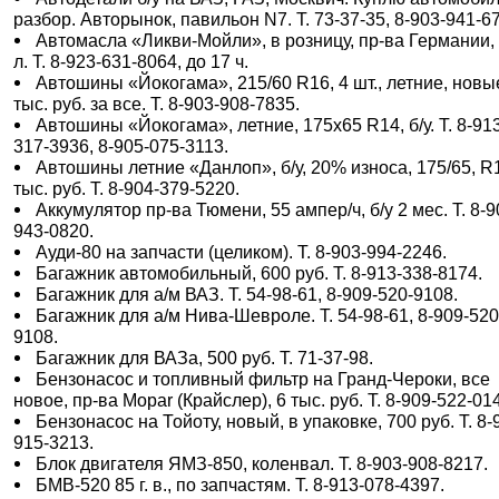
разбор. Авторынок, павильон N7. Т. 73-37-35, 8-903-941-6
Автомасла «Ликви-Мойли», в розницу, пр-ва Германии,
л. Т. 8-923-631-8064, до 17 ч.
Автошины «Йокогама», 215/60 R16, 4 шт., летние, новы
тыс. руб. за все. Т. 8-903-908-7835.
Автошины «Йокогама», летние, 175х65 R14, б/у. Т. 8-91
317-3936, 8-905-075-3113.
Автошины летние «Данлоп», б/у, 20% износа, 175/65, R1
тыс. руб. Т. 8-904-379-5220.
Аккумулятор пр-ва Тюмени, 55 ампер/ч, б/у 2 мес. Т. 8-9
943-0820.
Ауди-80 на запчасти (целиком). Т. 8-903-994-2246.
Багажник автомобильный, 600 руб. Т. 8-913-338-8174.
Багажник для а/м ВАЗ. Т. 54-98-61, 8-909-520-9108.
Багажник для а/м Нива-Шевроле. Т. 54-98-61, 8-909-520
9108.
Багажник для ВАЗа, 500 руб. Т. 71-37-98.
Бензонасос и топливный фильтр на Гранд-Чероки, все
новое, пр-ва Mopar (Крайслер), 6 тыс. руб. Т. 8-909-522-01
Бензонасос на Тойоту, новый, в упаковке, 700 руб. Т. 8-
915-3213.
Блок двигателя ЯМЗ-850, коленвал. Т. 8-903-908-8217.
БМВ-520 85 г. в., по запчастям. Т. 8-913-078-4397.