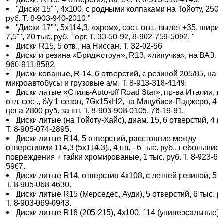
"Диски 15"", 4х100, с родными колпаками на Тойоту, 25
руб. Т. 8-903-940-2010."
"Диски 17"", 5х114,3, «хром», сост. отл., вылет +35, шир
7,5"", 20 тыс. руб. Торг. Т. 33-50-92, 8-902-759-5092. "
Диски R15, 5 отв., на Ниссан. Т. 32-02-56.
Диски и резина «Бриджстоун», R13, «липучка», на ВАЗ. 
960-911-8582.
Диски кованые, R-14, 6 отверстий, с резиной 205/85, на
микроавтобусы и грузовые а/м. Т. 8-913-318-4149.
Диски литые «Стиль-Auto-off Road Star», пр-ва Италии, 
отл. сост., б/у 1 сезон, 7Gх15хH2, на Мицубиси-Паджеро, 4 
цена 2800 руб. за шт. Т. 8-903-908-0105, 76-19-91.
Диски литые (на Тойоту-Хайс), диам. 15, 6 отверстий, 4 
Т. 8-905-074-2895.
Диски литые R14, 5 отверстий, расстояние между
отверстиями 114,3 (5х114,3)., 4 шт. - 6 тыс. руб., небольши
повреждения + гайки хромированые, 1 тыс. руб. Т. 8-923-6
5967.
Диски литые R14, отверстия 4х108, с летней резиной, 5
Т. 8-905-068-4630.
Диски литые R15 (Мерседес, Ауди), 5 отверстий, 6 тыс. 
Т. 8-903-069-0943.
Диски литые R16 (205-215), 4х100, 114 (универсальные