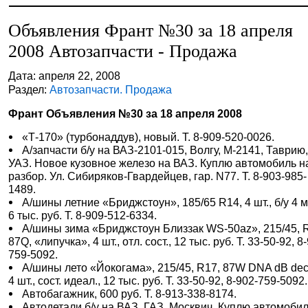
Объявления Франт №30 за 18 апреля
2008 Автозапчасти - Продажа
Дата: апреля 22, 2008
Раздел:
Автозапчасти. Продажа
Франт Объявления №30 за 18 апреля 2008
«Т-170» (турбонаддув), новый. Т. 8-909-520-0026.
А/запчасти б/у на ВАЗ-2101-015, Волгу, М-2141, Таврию
УАЗ. Новое кузовное железо на ВАЗ. Куплю автомобиль н
разбор. Ул. Сибиряков-Гвардейцев, гар. N77. Т. 8-903-985-
1489.
А/шины летние «Бриджстоун», 185/65 R14, 4 шт., б/у 4 м
6 тыс. руб. Т. 8-909-512-6334.
А/шины зима «Бриджстоун Близзак WS-50az», 215/45, 
87Q, «липучка», 4 шт., отл. сост., 12 тыс. руб. Т. 33-50-92, 8
759-5092.
А/шины лето «Йокогама», 215/45, R17, 87W DNA dB deci
4 шт., сост. идеал., 12 тыс. руб. Т. 33-50-92, 8-902-759-5092.
Автобагажник, 600 руб. Т. 8-913-338-8174.
Автодетали б/у на ВАЗ, ГАЗ, Москвич. Куплю автомобил