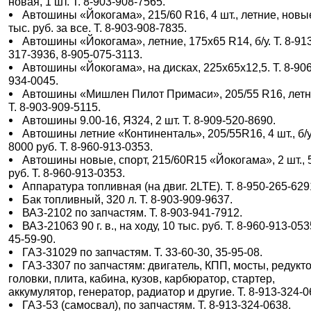
новая, 1 шт. Т. 8-903-908-7565.
Автошины «Йокогама», 215/60 R16, 4 шт., летние, новы
тыс. руб. за все. Т. 8-903-908-7835.
Автошины «Йокогама», летние, 175х65 R14, б/у. Т. 8-91
317-3936, 8-905-075-3113.
Автошины «Йокогама», на дисках, 225х65х12,5. Т. 8-906
934-0045.
Автошины «Мишлен Пилот Примаси», 205/55 R16, летн
Т. 8-903-909-5115.
Автошины 9.00-16, Я324, 2 шт. Т. 8-909-520-8690.
Автошины летние «Континенталь», 205/55R16, 4 шт., б/у
8000 руб. Т. 8-960-913-0353.
Автошины новые, спорт, 215/60R15 «Йокогама», 2 шт., 
руб. Т. 8-960-913-0353.
Аппаратура топливная (на двиг. 2LTE). Т. 8-950-265-629
Бак топливный, 320 л. Т. 8-903-909-9637.
ВАЗ-2102 по запчастям. Т. 8-903-941-7912.
ВАЗ-21063 90 г. в., на ходу, 10 тыс. руб. Т. 8-960-913-053
45-59-90.
ГАЗ-31029 по запчастям. Т. 33-60-30, 35-95-08.
ГАЗ-3307 по запчастям: двигатель, КПП, мосты, редукт
головки, плита, кабина, кузов, карбюратор, стартер,
аккумулятор, генератор, радиатор и другие. Т. 8-913-324-0
ГАЗ-53 (самосвал), по запчастям. Т. 8-913-324-0638.