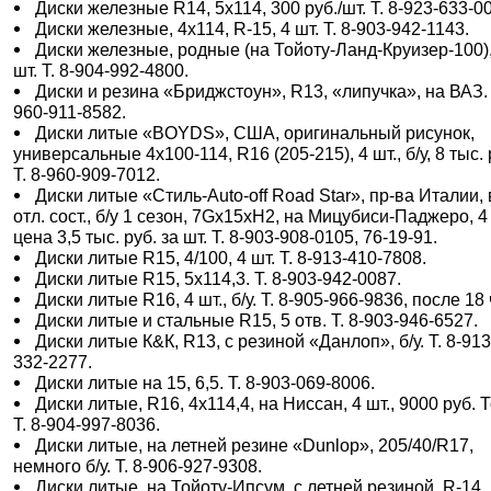
Диски железные R14, 5х114, 300 руб./шт. Т. 8-923-633-0
Диски железные, 4х114, R-15, 4 шт. Т. 8-903-942-1143.
Диски железные, родные (на Тойоту-Ланд-Круизер-100),
шт. Т. 8-904-992-4800.
Диски и резина «Бриджстоун», R13, «липучка», на ВАЗ. 
960-911-8582.
Диски литые «BOYDS», США, оригинальный рисунок,
универсальные 4х100-114, R16 (205-215), 4 шт., б/у, 8 тыс. 
Т. 8-960-909-7012.
Диски литые «Стиль-Auto-off Road Star», пр-ва Италии, 
отл. сост., б/у 1 сезон, 7Gх15хH2, на Мицубиси-Паджеро, 4 
цена 3,5 тыс. руб. за шт. Т. 8-903-908-0105, 76-19-91.
Диски литые R15, 4/100, 4 шт. Т. 8-913-410-7808.
Диски литые R15, 5х114,3. Т. 8-903-942-0087.
Диски литые R16, 4 шт., б/у. Т. 8-905-966-9836, после 18 
Диски литые и стальные R15, 5 отв. Т. 8-903-946-6527.
Диски литые К&К, R13, с резиной «Данлоп», б/у. Т. 8-913
332-2277.
Диски литые на 15, 6,5. Т. 8-903-069-8006.
Диски литые, R16, 4х114,4, на Ниссан, 4 шт., 9000 руб. Т
Т. 8-904-997-8036.
Диски литые, на летней резине «Dunlop», 205/40/R17,
немного б/у. Т. 8-906-927-9308.
Диски литые, на Тойоту-Ипсум, с летней резиной, R-14,