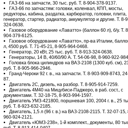
ГАЗ-66 на запчасти, 30 тыс. руб. Т. 8-904-378-9137.
ГАЗ-66 по запчастям: головки, коленвал, КПП, мосты,
редукторы, кабина, раздатка, карбюратор, головки, плита,
генератор, стартер, радиатор, аккумулятор и другие. Т. 8-9
324-0638.
Газовое оборудование «Лаватто» (баллон 60 л), б/у. Т. 8
904-379-6125.
Газовое оборудование «Лаватто», пр-ва Италии, балло
л, 4500 руб. Т. 71-45-21, 8-905-964-0468.
Генератор, 20 кВт, 25 тыс. руб. Т. 8-913-324-0638.
Генераторы, 14 В, 40/60/90 А. Т. 54-06-98, 8-960-922-984
Головка блока цилиндров на ВАЗ-2108 (1300 куб. см), 2
руб. Т. 8-905-966-2946.
Гранд-Чероки 92 г. в., на запчасти. Т. 8-903-909-8743, 24
87.
Двигатель 2С, дизель, на разбор. Т. 8-905-914-7259.
Двигатель 4М40 на Мицубиси-Паджеро, в раб. сост., с
документами. Т. 32-18-75, 8-903-994-1597.
Двигатель УМЗ-421800, поршневая 100, 2004 г. в., 25 ты
руб. Т. 8-923-632-2185.
Двигатель, 1,5 л (96 г. в.) на ВАЗ-2108-2115. Т. 32-07-15, 
960-924-2121.
Двигатель «ЮМЗ-238», 1-й комплект., документы, 80 ты
руб. Т. 8-913-414-0407.