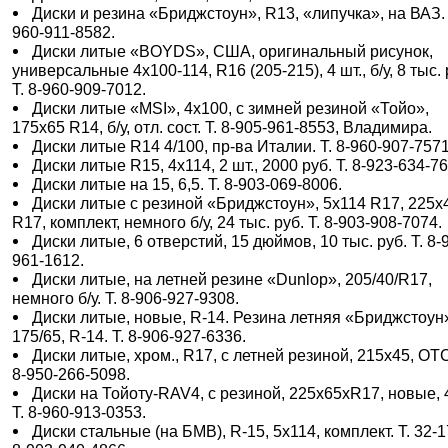
Диски и резина «Бриджстоун», R13, «липучка», на ВАЗ. 
960-911-8582.
Диски литые «BOYDS», США, оригинальный рисунок,
универсальные 4х100-114, R16 (205-215), 4 шт., б/у, 8 тыс. 
Т. 8-960-909-7012.
Диски литые «MSI», 4х100, с зимней резиной «Тойо»,
175х65 R14, б/у, отл. сост. Т. 8-905-961-8553, Владимира.
Диски литые R14 4/100, пр-ва Италии. Т. 8-960-907-7571
Диски литые R15, 4х114, 2 шт., 2000 руб. Т. 8-923-634-7
Диски литые на 15, 6,5. Т. 8-903-069-8006.
Диски литые с резиной «Бриджстоун», 5х114 R17, 225х
R17, комплект, немного б/у, 24 тыс. руб. Т. 8-903-908-7074.
Диски литые, 6 отверстий, 15 дюймов, 10 тыс. руб. Т. 8-
961-1612.
Диски литые, на летней резине «Dunlop», 205/40/R17,
немного б/у. Т. 8-906-927-9308.
Диски литые, новые, R-14. Резина летняя «Бриджстоун
175/65, R-14. Т. 8-906-927-6336.
Диски литые, хром., R17, с летней резиной, 215х45, ОТС
8-950-266-5098.
Диски на Тойоту-RAV4, c резиной, 225х65хR17, новые, 
Т. 8-960-913-0353.
Диски стальные (на БМВ), R-15, 5х114, комплект. Т. 32-1