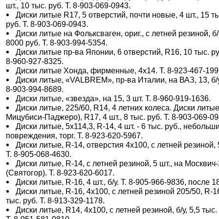
шт., 10 тыс. руб. Т. 8-903-069-0943.
Диски литые R17, 5 отверстий, почти новые, 4 шт., 15 т
руб. Т. 8-903-069-0943.
Диски литые на Фольксваген, ориг., с летней резиной, б/
8000 руб. Т. 8-903-994-5354.
Диски литые пр-ва Японии, 6 отверстий, R16, 10 тыс. ру
8-960-927-8325.
Диски литые Хонда, фирменные, 4х14. Т. 8-923-467-199
Диски литые, «VALBREM», пр-ва Италии, на ВАЗ, 13, б/у
8-903-994-8689.
Диски литые, «звезда», на 15, 3 шт. Т. 8-960-919-1636.
Диски литые, 225/60, R14, 4 летних колеса. Диски литые
Мицубиси-Паджеро), R17, 4 шт., 8 тыс. руб. Т. 8-903-069-09
Диски литые, 5х114,3, R-14, 4 шт. - 6 тыс. руб., небольш
повреждения, торг. Т. 8-923-620-5967.
Диски литые, R-14, отверстия 4х100, с летней резиной, 
Т. 8-905-068-4630.
Диски литые, R-14, с летней резиной, 5 шт., на Москвич
(Святогор). Т. 8-923-620-6017.
Диски литые, R-16, 4 шт., б/у. Т. 8-905-966-9836, после 18
Диски литые, R-16, 4х100, с летней резиной 205/50, R-1
тыс. руб. Т. 8-913-329-1178.
Диски литые, R14, 4x100, с летней резиной, б/у, 5,5 тыс.