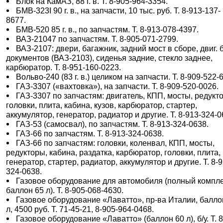
Блок на КамАЗ, 88 г. в. Т. 8-905-964-3354.
БМВ-323I 90 г. в., на запчасти, 10 тыс. руб. Т. 8-913-137-
8677.
БМВ-520 85 г. в., по запчастям. Т. 8-913-078-4397.
ВАЗ-21047 по запчастям. Т. 8-905-071-2799.
ВАЗ-2107: двери, багажник, задний мост в сборе, двиг. 
документов (ВАЗ-2103), сиденья задние, стекло заднее,
карбюратор. Т. 8-951-160-0223.
Вольво-240 (83 г. в.) целиком на запчасти. Т. 8-909-522-
ГАЗ-3307 («вахтовка»), на запчасти. Т. 8-909-520-0026.
ГАЗ-3307 по запчастям: двигатель, КПП, мосты, редукт
головки, плита, кабина, кузов, карбюратор, стартер,
аккумулятор, генератор, радиатор и другие. Т. 8-913-324-0
ГАЗ-53 (самосвал), по запчастям. Т. 8-913-324-0638.
ГАЗ-66 по запчастям. Т. 8-913-324-0638.
ГАЗ-66 по запчастям: головки, коленвал, КПП, мосты,
редукторы, кабина, раздатка, карбюратор, головки, плита,
генератор, стартер, радиатор, аккумулятор и другие. Т. 8-9
324-0638.
Газовое оборудование для автомобиля (полный компле
баллон 65 л). Т. 8-905-068-4630.
Газовое оборудование «Лаватто», пр-ва Италии, балло
л, 4500 руб. Т. 71-45-21, 8-905-964-0468.
Газовое оборудование «Лаватто» (баллон 60 л), б/у. Т. 8