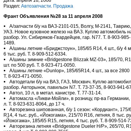
Дата: апреля 16, 2008
Раздел:
Автозапчасти. Продажа
Франт Объявления №28 за 11 апреля 2008
А/запчасти б/у на ВАЗ-2101-015, Волгу, М-2141, Таврию
УАЗ. Новое кузовное железо на ВАЗ. Куплю автомобиль н
разбор. Ул. Сибиряков-Гвардейцев, гар. N77. Т. 8-903-985-
1489.
А/шины летние «Бриджстоун», 185/65 R14, 4 шт., б/у 4 м
6 тыс. руб. Т. 8-909-512-6334.
А/шины зимние «Bridgestone Blizzak MZ-03», 185/70, R1
шт. по 500 руб. Т. 8-923-471-0050.
А/шины летние «Dunlop», 185/65R14, 4 шт., за все 2800 
Т. 8-923-471-0050.
Автодетали б/у на ВАЗ, ГАЗ, Москвич. Куплю автомобил
разбор. Авторынок, павильон N7. Т. 73-37-35, 8-903-941-6
Автол, 10 л, в метал. канистре. Т. 77-31-14.
Автомасла «Ликви-Мойли», в розницу, пр-ва Германии,
л. Т. 8-923-631-8064, до 17 ч.
Авторезина шипованная, б/у 1 сезон: «Кордиант», 175/
R14, 4 тыс. руб., «Йокогама», 215/70 R16, летняя, 8 тыс. ру
«Йокогама», 185/65 R15, летняя, 4 тыс. руб. Т. 8-909-514-7
Авторезина летняя «Bridgestone Dueler H/P», 265/70, R