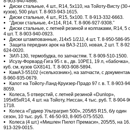
8-903-940-4866.
Диски стальные, 4 шт., R14, 5х110, на Тойоту-Висту (30-
кузов), 500 р/шт. Т. 8-903-943-1615.
Диски стальные, 4 шт., R15, 5х100. Т. 8-913-332-6663.
"Диски стальные, 4×114, R14. Т. 8-906-927-9308."
Диски стальные, с летней резиной и колпаками, R14, 5 о
4 шт. Т. 8-903-940-0923.
Диски штампованные, J14х5 1/2JJ, 4 шт. Т. 8-950-586-95
Защита передних арок на ВАЗ-2110, новая, 2 шт. Т. 8-92
624-0020.
ЗИЛ-130, термобудка, по запчастям. Т. 8-909-510-1500.
Исузу-Форвард-Гига 95 г. в., дв. 10РЕ1, 19 л, «бабочка»,
куб. см, кузов GX8141. Т. 8-903-908-5894.
КамАЗ-55102 («сельхозник»), на запчасти, с документам
8-960-935-0679.
Капот на Тойоту-Ланд-Круизер-Прадо 97 г. в. Т. 8-903-94
8059.
Колеса, 5 отверстий, с летней резиной «Dunlop»,
195х65хR14, 4 шт. на Тойоту, Ниссан, 4 тыс. руб. Т. 8-904-9
1718.
Колеса «Гудиер Ультрагрип 500», 205/65 R15, б/у один
сезон, 10 тыс. руб. Т. 46-50-93, 8-905-075-5520.
Колеса (4 шт.) «Мишлен Пилот Премаси», 205/55, на 16. 
913-329-0015.