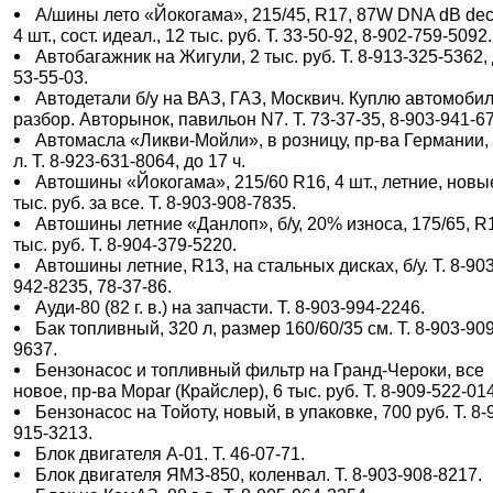
А/шины лето «Йокогама», 215/45, R17, 87W DNA dB deci
4 шт., сост. идеал., 12 тыс. руб. Т. 33-50-92, 8-902-759-5092.
Автобагажник на Жигули, 2 тыс. руб. Т. 8-913-325-5362,
53-55-03.
Автодетали б/у на ВАЗ, ГАЗ, Москвич. Куплю автомобил
разбор. Авторынок, павильон N7. Т. 73-37-35, 8-903-941-6
Автомасла «Ликви-Мойли», в розницу, пр-ва Германии,
л. Т. 8-923-631-8064, до 17 ч.
Автошины «Йокогама», 215/60 R16, 4 шт., летние, новы
тыс. руб. за все. Т. 8-903-908-7835.
Автошины летние «Данлоп», б/у, 20% износа, 175/65, R1
тыс. руб. Т. 8-904-379-5220.
Автошины летние, R13, на стальных дисках, б/у. Т. 8-903
942-8235, 78-37-86.
Ауди-80 (82 г. в.) на запчасти. Т. 8-903-994-2246.
Бак топливный, 320 л, размер 160/60/35 см. Т. 8-903-909
9637.
Бензонасос и топливный фильтр на Гранд-Чероки, все
новое, пр-ва Mopar (Крайслер), 6 тыс. руб. Т. 8-909-522-01
Бензонасос на Тойоту, новый, в упаковке, 700 руб. Т. 8-
915-3213.
Блок двигателя А-01. Т. 46-07-71.
Блок двигателя ЯМЗ-850, коленвал. Т. 8-903-908-8217.