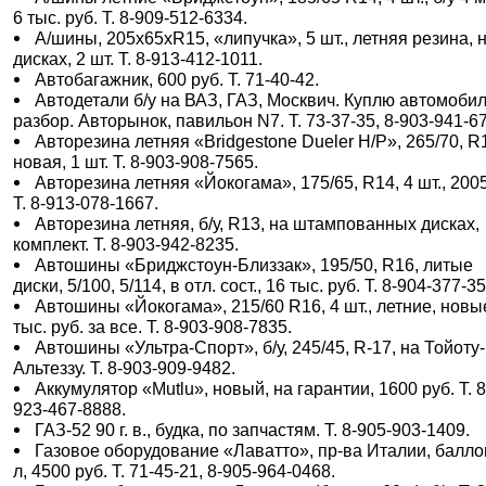
6 тыс. руб. Т. 8-909-512-6334.
А/шины, 205х65хR15, «липучка», 5 шт., летняя резина, 
дисках, 2 шт. Т. 8-913-412-1011.
Автобагажник, 600 руб. Т. 71-40-42.
Автодетали б/у на ВАЗ, ГАЗ, Москвич. Куплю автомобил
разбор. Авторынок, павильон N7. Т. 73-37-35, 8-903-941-6
Авторезина летняя «Bridgestone Dueler H/P», 265/70, R
новая, 1 шт. Т. 8-903-908-7565.
Авторезина летняя «Йокогама», 175/65, R14, 4 шт., 2005 
Т. 8-913-078-1667.
Авторезина летняя, б/у, R13, на штампованных дисках,
комплект. Т. 8-903-942-8235.
Автошины «Бриджстоун-Близзак», 195/50, R16, литые
диски, 5/100, 5/114, в отл. сост., 16 тыс. руб. Т. 8-904-377-3
Автошины «Йокогама», 215/60 R16, 4 шт., летние, новы
тыс. руб. за все. Т. 8-903-908-7835.
Автошины «Ультра-Спорт», б/у, 245/45, R-17, на Тойоту-
Альтеззу. Т. 8-903-909-9482.
Аккумулятор «Mutlu», новый, на гарантии, 1600 руб. Т. 8
923-467-8888.
ГАЗ-52 90 г. в., будка, по запчастям. Т. 8-905-903-1409.
Газовое оборудование «Лаватто», пр-ва Италии, балло
л, 4500 руб. Т. 71-45-21, 8-905-964-0468.