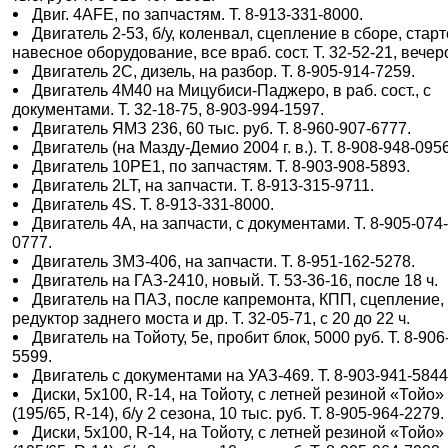
Двиг. 4АFE, по запчастям. Т. 8-913-331-8000.
Двигатель 2-53, б/у, коленвал, сцепление в сборе, старт
навесное оборудование, все враб. сост. Т. 32-52-21, вечер
Двигатель 2С, дизель, на разбор. Т. 8-905-914-7259.
Двигатель 4М40 на Мицубиси-Паджеро, в раб. сост., с
документами. Т. 32-18-75, 8-903-994-1597.
Двигатель ЯМЗ 236, 60 тыс. руб. Т. 8-960-907-6777.
Двигатель (на Мазду-Демио 2004 г. в.). Т. 8-908-948-095
Двигатель 10РЕ1, по запчастям. Т. 8-903-908-5893.
Двигатель 2LT, на запчасти. Т. 8-913-315-9711.
Двигатель 4S. Т. 8-913-331-8000.
Двигатель 4А, на запчасти, с документами. Т. 8-905-074
0777.
Двигатель ЗМЗ-406, на запчасти. Т. 8-951-162-5278.
Двигатель на ГАЗ-2410, новый. Т. 53-36-16, после 18 ч.
Двигатель на ПАЗ, после капремонта, КПП, сцепление,
редуктор заднего моста и др. Т. 32-05-71, с 20 до 22 ч.
Двигатель на Тойоту, 5e, пробит блок, 5000 руб. Т. 8-906
5599.
Двигатель с документами на УАЗ-469. Т. 8-903-941-5844
Диски, 5х100, R-14, на Тойоту, с летней резиной «Тойо»
(195/65, R-14), б/у 2 сезона, 10 тыс. руб. Т. 8-905-964-2279.
Диски, 5х100, R-14, на Тойоту, с летней резиной «Тойо»