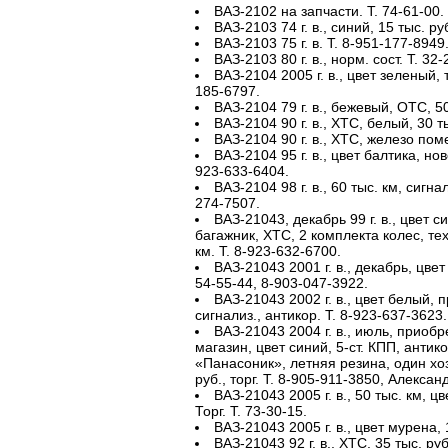
ВАЗ-2102 на запчасти. Т. 74-61-00.
ВАЗ-2103 74 г. в., синий, 15 тыс. ру
ВАЗ-2103 75 г. в. Т. 8-951-177-8949
ВАЗ-2103 80 г. в., норм. сост. Т. 32-
ВАЗ-2104 2005 г. в., цвет зеленый, 
185-6797.
ВАЗ-2104 79 г. в., бежевый, ОТС, 50
ВАЗ-2104 90 г. в., ХТС, белый, 30 ты
ВАЗ-2104 90 г. в., ХТС, железо поме
ВАЗ-2104 95 г. в., цвет балтика, нов
923-633-6404.
ВАЗ-2104 98 г. в., 60 тыс. км, сигна
274-7507.
ВАЗ-21043, декабрь 99 г. в., цвет с
багажник, ХТС, 2 комплекта колес, те
км. Т. 8-923-632-6700.
ВАЗ-21043 2001 г. в., декабрь, цвет
54-55-44, 8-903-047-3922.
ВАЗ-21043 2002 г. в., цвет белый, п
сигнализ., антикор. Т. 8-923-637-3623.
ВАЗ-21043 2004 г. в., июль, приобр
магазин, цвет синий, 5-ст. КПП, антико
«Панасоник», летняя резина, один хоз
руб., торг. Т. 8-905-911-3850, Алексан
ВАЗ-21043 2005 г. в., 50 тыс. км, ц
Торг. Т. 73-30-15.
ВАЗ-21043 2005 г. в., цвет мурена, 
ВАЗ-21043 92 г. в., ХТС, 35 тыс. руб