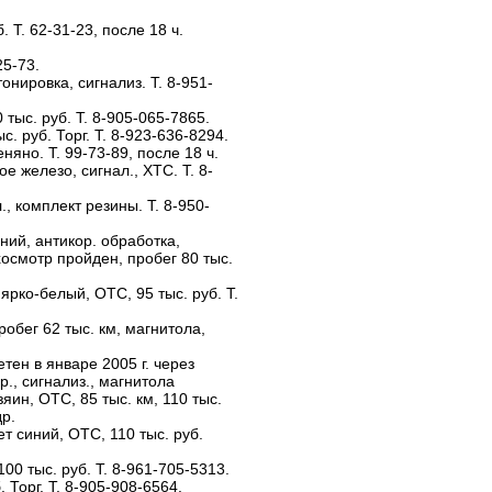
б. Т. 62-31-23, после 18 ч.
.
25-73.
тонировка, сигнализ. Т. 8-951-
 тыс. руб. Т. 8-905-065-7865.
с. руб. Торг. Т. 8-923-636-8294.
няно. Т. 99-73-89, после 18 ч.
ое железо, сигнал., ХТС. Т. 8-
л., комплект резины. Т. 8-950-
иний, антикор. обработка,
хосмотр пройден, пробег 80 тыс.
 ярко-белый, ОТС, 95 тыс. руб. Т.
робег 62 тыс. км, магнитола,
етен в январе 2005 г. через
р., сигнализ., магнитола
яин, ОТС, 85 тыс. км, 110 тыс.
др.
вет синий, ОТС, 110 тыс. руб.
100 тыс. руб. Т. 8-961-705-5313.
. Торг. Т. 8-905-908-6564.