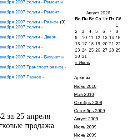
кабря 2007 Услуги - Ремонт и
кабря 2007 Услуги - Ремонт
Август 2026
Вс
Пн
Вт
Ср
Чт
Пт
Сб
кабря 2007 Услуги - Разное
(0)
1
кабря 2007 Услуги -
2
3
4
5
6
7
8
кабря 2007 Услуги - Двери,
9
10
11
12
13
14
15
16
17
18
19
20
21
22
кабря 2007 Услуги -
23
24
25
26
27
28
29
30
31
кабря 2007 Услуги - Бухучет и
« Июль
кабря 2007 Транспорт разное -
екабря 2007 Разное -
Архивы
Июль 2010
Май 2010
Октябрь 2009
Сентябрь 2009
 за 25 апреля
Август 2009
гковые продажа
Июль 2009
Июнь 2009