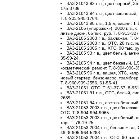
ВАЗ-21043 92 г. в., цвет черный, 35 
175-3786.
ВАЗ-21043 94 г. в., цвет вишневый
Т. 8-903-945-1764.
ВАЗ-21043 98 г. в., 1,5 л, вишня. Т.
ВАЗ-2105 («пирожок»), 2000 г. в., 
литые диски, 65 тыс. руб. Т. 8-913-327
ВАЗ-2105 2003 г. в., баклажан. Т. 8
ВАЗ-2105 2003 г. в., ОТС, 20 тыс. к
ВАЗ-2105 2005 г. в., ХТС, 90 тыс. р
ВАЗ-2105 93 г. в., цвет белый, анти
35-99-24.
ВАЗ-2105 94 г. в., цвет бежевый, 1,
косметический ремонт. Т. 8-904-996-3
ВАЗ-2105 96 г. в., вишня, ХТС, кап
новый стартер, бензонасос, трамблер, 
Т. 8-960-909-2556, 61-55-41.
ВАЗ-21051, ОТС. Т. 61-37-57, 8-95
ВАЗ-21051 91 г. в., ОТС, белый, си
2689.
ВАЗ-21051 94 г. в., светло-бежевый
ВАЗ-21053 2003 г. в., цвет баклажан
ОТС. Т. 8-904-994-9065.
ВАЗ-21053 2003 г. в., цвет белый, п
торг. Т. 76-19-25.
ВАЗ-21053 2004 г. в., бензин + газ, 
49, 8-905-964-5288.
ВАЗ-21053 2004 г. в., ОТС, 90 тыс. 