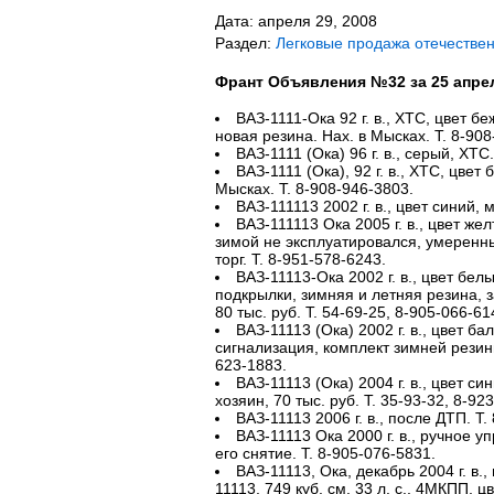
Дата: апреля 29, 2008
Раздел:
Легковые продажа отечестве
Франт Объявления №32 за 25 апре
ВАЗ-1111-Ока 92 г. в., ХТС, цвет б
новая резина. Нах. в Мысках. Т. 8-908
ВАЗ-1111 (Ока) 96 г. в., серый, ХТС
ВАЗ-1111 (Ока), 92 г. в., ХТС, цвет
Мысках. Т. 8-908-946-3803.
ВАЗ-111113 2002 г. в., цвет синий, 
ВАЗ-111113 Ока 2005 г. в., цвет же
зимой не эксплуатировался, умеренный
торг. Т. 8-951-578-6243.
ВАЗ-11113-Ока 2002 г. в., цвет белы
подкрылки, зимняя и летняя резина, за
80 тыс. руб. Т. 54-69-25, 8-905-066-61
ВАЗ-11113 (Ока) 2002 г. в., цвет ба
сигнализация, комплект зимней резины,
623-1883.
ВАЗ-11113 (Ока) 2004 г. в., цвет си
хозяин, 70 тыс. руб. Т. 35-93-32, 8-92
ВАЗ-11113 2006 г. в., после ДТП. Т.
ВАЗ-11113 Ока 2000 г. в., ручное 
его снятие. Т. 8-905-076-5831.
ВАЗ-11113, Ока, декабрь 2004 г. в.
11113, 749 куб. см, 33 л. с., 4МКПП, ц