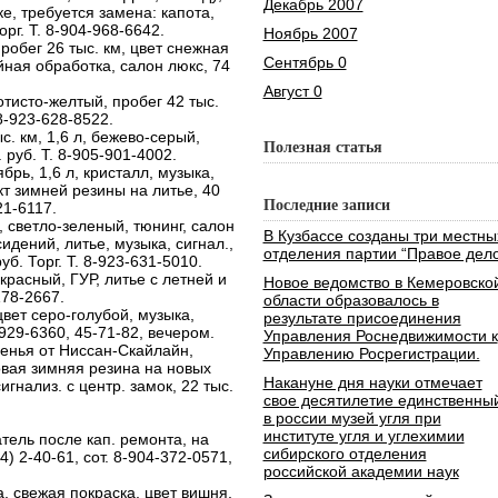
Декабрь 2007
ке, требуется замена: капота,
рг. Т. 8-904-968-6642.
Ноябрь 2007
пробег 26 тыс. км, цвет снежная
Сентябрь 0
йная обработка, салон люкс, 74
Август 0
лотисто-желтый, пробег 42 тыс.
 8-923-628-8522.
ыс. км, 1,6 л, бежево-серый,
Полезная статья
 руб. Т. 8-905-901-4002.
ябрь, 1,6 л, кристалл, музыка,
кт зимней резины на литье, 40
Последние записи
21-6117.
л, светло-зеленый, тюнинг, салон
В Кузбассе созданы три местны
идений, литье, музыка, сигнал.,
отделения партии “Правое дело
уб. Торг. Т. 8-923-631-5010.
 красный, ГУР, литье с летней и
Новое ведомство в Кемеровско
178-2667.
области образовалось в
цвет серо-голубой, музыка,
результате присоединения
-929-6360, 45-71-82, вечером.
Управления Роснедвижимости к
денья от Ниссан-Скайлайн,
Управлению Росрегистрации.
новая зимняя резина на новых
Накануне дня науки отмечает
игнализ. с центр. замок, 22 тыс.
свое десятилетие единственны
в россии музей угля при
институте угля и углехимии
атель после кап. ремонта, на
сибирского отделения
64) 2-40-61, сот. 8-904-372-0571,
российской академии наук
а, свежая покраска, цвет вишня,