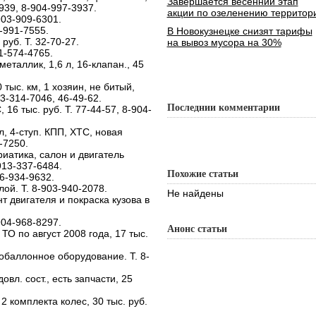
Завершается весенний этап
3939, 8-904-997-3937.
акции по озеленению территор
-903-909-6301.
4-991-7555.
В Новокузнецке снизят тарифы
 руб. Т. 32-70-27.
на вывоз мусора на 30%
51-574-4765.
металлик, 1,6 л, 16-клапан., 45
0 тыс. км, 1 хозяин, не битый,
3-314-7046, 46-49-62.
Последнии комментарии
 16 тыс. руб. Т. 77-44-57, 8-904-
 л, 4-ступ. КПП, ХТС, новая
0-7250.
дриатика, салон и двигатель
-913-337-6484.
Похожие статьи
06-934-9632.
лой. Т. 8-903-940-2078.
Не найдены
нт двигателя и покраска кузова в
-904-968-8297.
Анонс статьи
, ТО по август 2008 года, 17 тыс.
азобаллонное оборудование. Т. 8-
довл. сост., есть запчасти, 25
 2 комплекта колес, 30 тыс. руб.