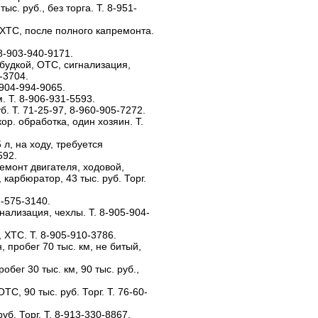
тыс. руб., без торга. Т. 8-951-
, ХТС, после полного капремонта.
 8-903-940-9171.
с будкой, ОТС, сигнализация,
-3704.
-904-994-9065.
м. Т. 8-906-931-5593.
уб. Т. 71-25-97, 8-960-905-7272.
кор. обработка, один хозяин. Т.
5 л, на ходу, требуется
592.
ремонт двигателя, ходовой,
карбюратор, 43 тыс. руб. Торг.
1-575-3140.
гнализация, чехлы. Т. 8-905-904-
, ХТС. Т. 8-905-910-3786.
, пробег 70 тыс. км, не битый,
робег 30 тыс. км, 90 тыс. руб.,
ОТС, 90 тыс. руб. Торг. Т. 76-60-
руб. Торг. Т. 8-913-330-8867.