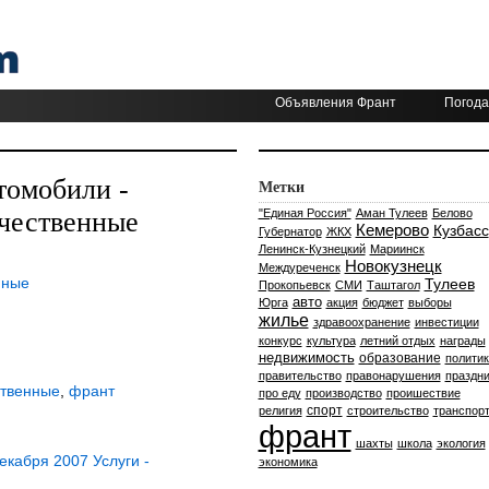
Объявления Франт
Погода
томобили -
Метки
чественные
"Единая Россия"
Аман Тулеев
Белово
Кемерово
Кузбасс
Губернатор
ЖКХ
Ленинск-Кузнецкий
Мариинск
Новокузнецк
Междуреченск
нные
Тулеев
Прокопьевск
СМИ
Таштагол
авто
Юрга
акция
бюджет
выборы
жилье
здравоохранение
инвестиции
конкурс
культура
летний отдых
награды
недвижимость
образование
политик
правительство
правонарушения
праздни
ственные
,
франт
про еду
производство
проишествие
спорт
религия
строительство
транспор
франт
шахты
школа
экология
кабря 2007 Услуги -
экономика