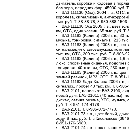
двигатель, коробка и ходовая в поряд
бампера, передних фар, 45000 руб. То
ВАЗ-111130 (Ока), 2004 г. в., ОТС, 
королева, сигнализация, антикоррози
тыс. руб. Т. 38-38-78, 8-950-588-1506.
ВАЗ-111130 Ока 2005 г. в., цвет зо
км, ОТС, один хозяин, 65 тыс. руб. Т.
ВАЗ-11183 (Калина) 2006 г. в., 30 т
музыка, тонировка, сигнализ., 215 тыс.
ВАЗ-11183 (Калина) 2005 г. в., сент
сигнализация с автозапуском, компле
тыс. км, ОТС, 200 тыс. руб. Т. 8-906-9
ВАЗ-11183 (Калина) 2006 г. в., 1,6 
люкс, спортивные сиденья, подогрев с
тонировка, 40 тыс. км, ОТС, 230 тыс. р
ВАЗ-11183 (Калина) 2006 г. в., цвет
зимней резиной, МР3, ОТС. Т. 8-951-
ВАЗ-11183 Лада-Калина 2006 г. в., 
сигнализ., пробег 40 тыс. км. Т. 8-906
ВАЗ-2101, панель от ВАЗ-2106, си
новый двиг. ВАЗ-21011 (40 тыс. км), 
дисках, летняя резина, ХТС, музыка, с
руб. Т. 8-951-174-4178.
ВАЗ-2101. Т. 8-905-072-7770.
ВАЗ-2101 73 г. в., цвет белый, двиг
ходу, 8 тыс. руб. Т. в Киселевске (384
8-951-176-6989.
ВАЗ-2101 74 г. в., после капремонт