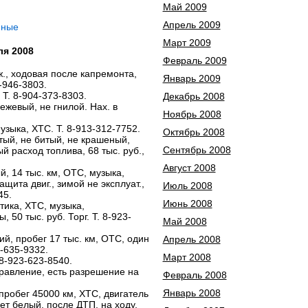
Май 2009
Апрель 2009
нные
Март 2009
ля 2008
Февраль 2009
еж., ходовая после капремонта,
Январь 2009
-946-3803.
. Т. 8-904-373-8303.
Декабрь 2008
 бежевый, не гнилой. Нах. в
Ноябрь 2008
музыка, ХТС. Т. 8-913-312-7752.
Октябрь 2008
лтый, не битый, не крашеный,
Сентябрь 2008
 расход топлива, 68 тыс. руб.,
Август 2008
й, 14 тыс. км, ОТС, музыка,
щита двиг., зимой не эксплуат.,
Июль 2008
45.
Июнь 2008
лтика, ХТС, музыка,
 50 тыс. руб. Торг. Т. 8-923-
Май 2008
ний, пробег 17 тыс. км, ОТС, один
Апрель 2008
3-635-9332.
Март 2008
 8-923-623-8540.
управление, есть разрешение на
Февраль 2008
Январь 2008
, пробег 45000 км, ХТС, двигатель
вет белый, после ДТП, на ходу,