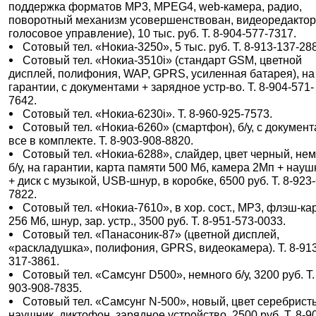
поддержка форматов MP3, MPEG4, web-камера, радио,
поворотный механизм усовершенствован, видеоредактор
голосовое управление), 10 тыс. руб. Т. 8-904-577-7317.
Сотовый тел. «Нокиа-3250», 5 тыс. руб. Т. 8-913-137-28
Сотовый тел. «Нокиа-3510i» (стандарт GSM, цветной
дисплей, полифония, WAP, GPRS, усиленная батарея), на
гарантии, с документами + зарядное устр-во. Т. 8-904-571-
7642.
Сотовый тел. «Нокиа-6230i». Т. 8-960-925-7573.
Сотовый тел. «Нокиа-6260» (смартфон), б/у, с документ
все в комплекте. Т. 8-903-908-8820.
Сотовый тел. «Нокиа-6288», слайдер, цвет черный, не
б/у, на гарантии, карта памяти 500 Мб, камера 2Мп + нау
+ диск с музыкой, USB-шнур, в коробке, 6500 руб. Т. 8-923
7822.
Сотовый тел. «Нокиа-7610», в хор. сост., МР3, флэш-ка
256 Мб, шнур, зар. устр., 3500 руб. Т. 8-951-573-0033.
Сотовый тел. «Панасоник-87» (цветной дисплей,
«раскладушка», полифония, GPRS, видеокамера). Т. 8-91
317-3861.
Сотовый тел. «Самсунг D500», немного б/у, 3200 руб. Т.
903-908-7835.
Сотовый тел. «Самсунг N-500», новый, цвет серебрист
наушник, диктофон, зарядное устройство, 2500 руб. Т. 8-9