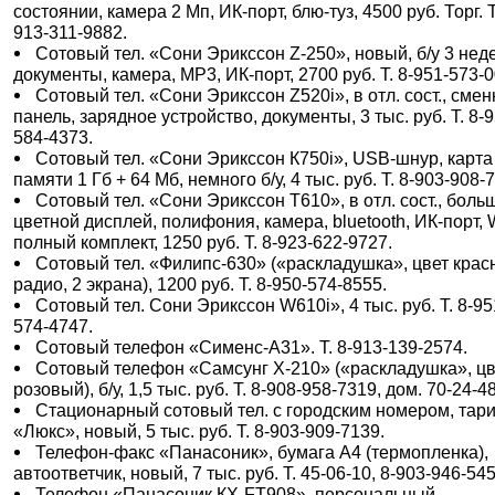
состоянии, камера 2 Мп, ИК-порт, блю-туз, 4500 руб. Торг. Т
913-311-9882.
Сотовый тел. «Сони Эрикссон Z-250», новый, б/у 3 нед
документы, камера, МР3, ИК-порт, 2700 руб. Т. 8-951-573-0
Сотовый тел. «Сони Эрикссон Z520i», в отл. сост., сме
панель, зарядное устройство, документы, 3 тыс. руб. Т. 8-9
584-4373.
Сотовый тел. «Сони Эрикссон К750i», USB-шнур, карта
памяти 1 Гб + 64 Мб, немного б/у, 4 тыс. руб. Т. 8-903-908-
Сотовый тел. «Сони Эрикссон Т610», в отл. сост., боль
цветной дисплей, полифония, камера, bluetooth, ИК-порт,
полный комплект, 1250 руб. Т. 8-923-622-9727.
Сотовый тел. «Филипс-630» («раскладушка», цвет крас
радио, 2 экрана), 1200 руб. Т. 8-950-574-8555.
Сотовый тел. Сони Эрикссон W610i», 4 тыс. руб. Т. 8-95
574-4747.
Сотовый телефон «Сименс-А31». Т. 8-913-139-2574.
Сотовый телефон «Самсунг Х-210» («раскладушка», цв
розовый), б/у, 1,5 тыс. руб. Т. 8-908-958-7319, дом. 70-24-48
Стационарный сотовый тел. с городским номером, тар
«Люкс», новый, 5 тыс. руб. Т. 8-903-909-7139.
Телефон-факс «Панасоник», бумага А4 (термопленка),
автоответчик, новый, 7 тыс. руб. Т. 45-06-10, 8-903-946-545
Телефон «Панасоник КХ-FT908», персональный,