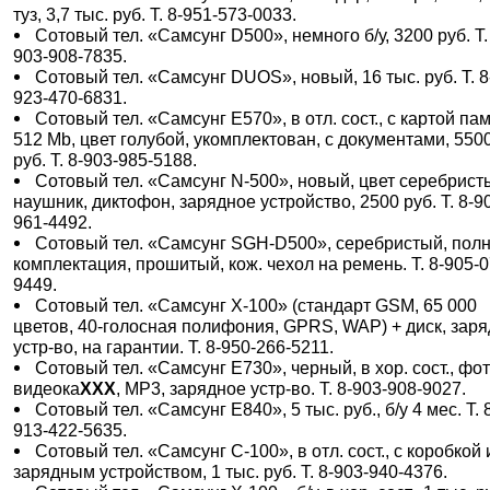
туз, 3,7 тыс. руб. Т. 8-951-573-0033.
Сотовый тел. «Самсунг D500», немного б/у, 3200 руб. Т.
903-908-7835.
Сотовый тел. «Самсунг DUOS», новый, 16 тыс. руб. Т. 8
923-470-6831.
Сотовый тел. «Самсунг E570», в отл. сост., с картой па
512 Mb, цвет голубой, укомплектован, с документами, 550
руб. Т. 8-903-985-5188.
Сотовый тел. «Самсунг N-500», новый, цвет серебрист
наушник, диктофон, зарядное устройство, 2500 руб. Т. 8-9
961-4492.
Сотовый тел. «Самсунг SGH-D500», серебристый, пол
комплектация, прошитый, кож. чехол на ремень. Т. 8-905-0
9449.
Сотовый тел. «Самсунг X-100» (стандарт GSM, 65 000
цветов, 40-голосная полифония, GPRS, WAP) + диск, зар
устр-во, на гарантии. Т. 8-950-266-5211.
Сотовый тел. «Самсунг Е730», черный, в хор. сост., фот
видеока
XXX
, МР3, зарядное устр-во. Т. 8-903-908-9027.
Сотовый тел. «Самсунг Е840», 5 тыс. руб., б/у 4 мес. Т. 
913-422-5635.
Сотовый тел. «Самсунг С-100», в отл. сост., с коробкой 
зарядным устройством, 1 тыс. руб. Т. 8-903-940-4376.