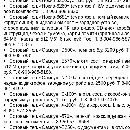
Сотовый тел. «Нокиа-3250», 5 тыс. руб. Т. 8-913-137-28
Сотовый тел. «Нокиа-6260» (смартфон), б/у, с документ
все в комплекте. Т. 8-903-908-8820.
Сотовый тел. «Нокиа-6681» (смартфон, полный комплек
корпус синий), в идеальном сост. + зарядное устр-во,
стереонаушники, шнур для ПК, картридер, CD-диск, короб
инструкция, чехол и сумочка, карты памяти (оригинальная
64 Мб + карта на 512 Мб), 6 тыс. руб. Торг. Т. 8-904-966-587
905-911-0875.
Сотовый тел. «Самсунг D500», немного б/у, 3200 руб. Т.
903-908-7835.
Сотовый тел. «Самсунг E570», в отл. сост., с картой па
512 Mb, цвет голубой, укомплектован, с документами, 550
руб. Т. 8-903-985-5188.
Сотовый тел. «Самсунг N-500», новый, цвет серебрист
наушник, диктофон, зарядное устройство, 2500 руб. Т. 8-9
961-4492.
Сотовый тел. «Самсунг С-100», в отл. сост., с коробкой 
зарядным устройством, 1 тыс. руб. Т. 8-903-940-4376.
Сотовый тел. «Самсунг Х-100», б/у, в хор. сост., 1 тыс. ру
8-950-574-8555.
Сотовый тел. «Самсунг-570», черный, «раскладушка», 
хор. сост., документы. Т. 8-950-571-8668.
Сотовый тел. «Самсунг-Е250», с документами, в отл. сос