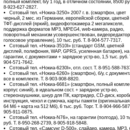
полный комплект, б/у 1 год, в отличном состоянии, 8500 руб
8-923-627-2827.
Сотовый тел. «Нокиа-3250» 2007 г. в. (смартфон, цвет
черный, 2 мес. из Германии, европейской сборки, цветной
ТФТ-дисплей (яркий), видеофотокамера 2 мегапикселя,
поддержка форматов MP3, MPEG4, web-камера, радио,
поворотный механизм усовершенствован, видеоредактор
голосовое управление), 10 тыс. руб. Т. 8-904-577-7317.
Сотовый тел. «Нокиа-3510I» (стандарт GSM, цветной
дисплей, полифония, WAP, GPRS, усиленная батарея), на
гарантии, с документами + зарядное устр-во, 1,5 тыс. руб. Т
904-571-7642.
Сотовый тел. «Нокиа-6230I», отл. сост. Т. 8-951-588-763
Сотовый тел. «Нокиа-6260» (смартфон), б/у, с документ
все в комплекте. Т. 8-903-908-8820.
Сотовый тел. «Нокиа-6681» (смартфон, полный комплек
корпус синий), в идеальном сост. + зарядное устр-во,
стереонаушники, шнур для ПК, картридер, CD-диск, короб
инструкция, чехол и сумочка, карты памяти (оригинальная
64 Мб + карта на 512 Мб), 6 тыс. руб. Торг. Т. 8-904-966-587
905-911-0875.
Сотовый тел. «Нокиа-N76», на гарантии (полгода), 10 т
руб. Т. 8-950-268-2739, 8-905-918-5848.
Сотовый тел. «Самсунг D-500», слайдер, камера, МР3, 