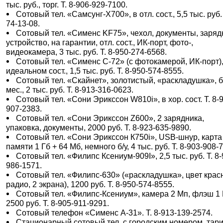
тыс. руб., торг. Т. 8-906-929-7100.
Сотовый тел. «Самсунг-Х700», в отл. сост., 5,5 тыс. руб. 
74-13-08.
Сотовый тел. «Сименс KF75», чехол, документы, заря
устройство, на гарантии, отл. сост., ИК-порт, фото-,
видеокамера, 3 тыс. руб. Т. 8-950-274-6568.
Сотовый тел. «Сименс С-72» (с фотокамерой, ИК-порт),
идеальном сост., 1,5 тыс. руб. Т. 8-950-574-8555.
Сотовый тел. «Скайнет», золотистый, «раскладушка», б
мес., 2 тыс. руб. Т. 8-913-316-0623.
Сотовый тел. «Сони Эрикссон W810i», в хор. сост. Т. 8-
907-2383.
Сотовый тел. «Сони Эрикссон Z600», 2 зарядника,
упаковка, документы, 2000 руб. Т. 8-923-635-9890.
Сотовый тел. «Сони Эрикссон К750i», USB-шнур, карта
памяти 1 Гб + 64 Мб, немного б/у, 4 тыс. руб. Т. 8-903-908-
Сотовый тел. «Филипс Ксениум-909I», 2,5 тыс. руб. Т. 8-
986-1571.
Сотовый тел. «Филипс-630» («раскладушка», цвет крас
радио, 2 экрана), 1200 руб. Т. 8-950-574-8555.
Сотовый тел. «Филипс-Ксениум», камера 2 Мп, флэш 1 
2500 руб. Т. 8-905-911-9291.
Сотовый телефон «Сименс А-31». Т. 8-913-139-2574.
Стационарный сотовый тел. с городским номером, тар