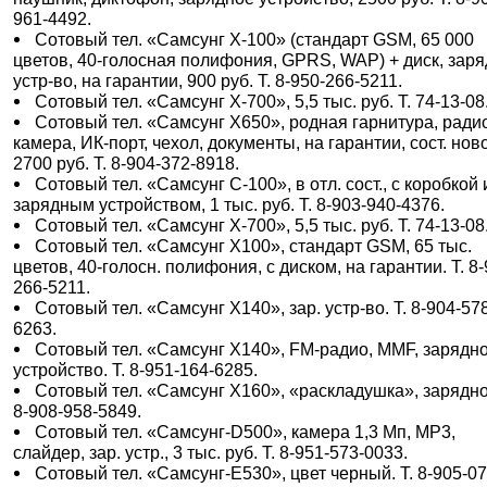
961-4492.
Сотовый тел. «Самсунг X-100» (стандарт GSM, 65 000
цветов, 40-голосная полифония, GPRS, WAP) + диск, зар
устр-во, на гарантии, 900 руб. Т. 8-950-266-5211.
Сотовый тел. «Самсунг X-700», 5,5 тыс. руб. Т. 74-13-08
Сотовый тел. «Самсунг X650», родная гарнитура, ради
камера, ИК-порт, чехол, документы, на гарантии, сост. ново
2700 руб. Т. 8-904-372-8918.
Сотовый тел. «Самсунг С-100», в отл. сост., с коробкой 
зарядным устройством, 1 тыс. руб. Т. 8-903-940-4376.
Сотовый тел. «Самсунг Х-700», 5,5 тыс. руб. Т. 74-13-08
Сотовый тел. «Самсунг Х100», стандарт GSM, 65 тыс.
цветов, 40-голосн. полифония, с диском, на гарантии. Т. 8-
266-5211.
Сотовый тел. «Самсунг Х140», зар. устр-во. Т. 8-904-57
6263.
Сотовый тел. «Самсунг Х140», FM-радио, MMF, зарядн
устройство. Т. 8-951-164-6285.
Сотовый тел. «Самсунг Х160», «раскладушка», зарядное
8-908-958-5849.
Сотовый тел. «Самсунг-D500», камера 1,3 Мп, МР3,
слайдер, зар. устр., 3 тыс. руб. Т. 8-951-573-0033.
Сотовый тел. «Самсунг-Е530», цвет черный. Т. 8-905-07