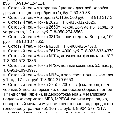
руб. Т. 8-913-412-4114.
Сотовый тел. «Моторола» (цветной дисплей, коробка,
документы, цвет серебристый), б/у. Т. 53-80-38.
Сотовый тел. «Моторола-С116», 500 руб. Т. 8-913-317-3
Сотовый тел. «Нокиа 2626». Т. 8-913-312-1625.
Сотовый тел. «Нокиа 2650», чехол, документы, зарядн
устройство, 1,2 тыс. руб. Т. 8-950-274-6568.
Сотовый тел. «Нокиа 3310», производства Венгрии, 10
руб. Т. 8-913-137-8655.
Сотовый тел. «Нокиа 6230I». Т. 8-960-925-7573.
Сотовый тел. «Нокиа 7610», 4000 руб. Т. 8-923-633-4370
Сотовый тел. «Нокиа N70», документы, флэш-карта 512
Т. 8-904-578-9886.
Сотовый тел. «Нокиа N72», полный комплект, 5,5 тыс. р
Т. 8-951-189-8997.
Сотовый тел. «Нокиа N93», в хор. сост., полный комплек
у 1 год, 17 тыс. руб. Т. 8-904-379-6653.
Сотовый тел. «Нокиа-3250» 2007 г. в. (смартфон, цвет
черный, 2 мес. из Германии, европейской сборки, цветной
ТФТ-дисплей (яркий), видеофотокамера 2 мегапикселя,
поддержка форматов MP3, MPEG4, web-камера, радио,
поворотный механизм усовершенствован, видеоредактор
голосовое управление), 10 тыс. руб. Т. 8-904-577-7317.