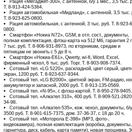
Рация «Мегаджет-300», с антенной, б/у 1 мес., 3,5 тыс. 
Т. 8-913-424-5364.
Рация автомобильная «Мидланд», с антенной, 3,5 тыс. 
Т. 8-923-625-0800.
Рация автомобильная, с антенной, 3 тыс. руб. Т. 8-923-
0800.
Смартфон «Нокиа N72», GSM, в отл. сост., документы,
полная комплектация, флэш-карта на 512 Мб, гарантия 2 г
7 тыс. руб. Т. 8-906-931-8973, по вторникам, средам и
пятницам не звонить с 5 до 8 ч.
Смартфон «Нокиа-Е61», Qwerty, wi-fi, Word, Excel,
фирменный чехол, 6 тыс. руб. Торг. Т. 8-903-908-7374.
Сотовый тел. «LG 5220», раскладной, цвет серый, цвет
экран, 1200 руб. Т. 8-923-637-9344.
Сотовый тел. «LG B2000», цветной экран, FM-радио, н
аккумулятор и запасной, 2000 руб. Т. 8-913-135-0569.
Сотовый тел. «N-95», с флэш-картой. Т. 8-950-278-9405
Сотовый тел. «Алкател 310», 400 руб. Т. 8-909-521-2820
34-98.
Сотовый тел. «Алкател-535», кож. чехол, документы, б/у
3500 руб. Т. 8-901-615-7375, дом. 37-36-37, с 18 до 20 ч.
Сотовый тел. «Моторола Е-398» (МР3, фото-,
видеокамера), полная комплектация (коробка, документы, 
гарнитура, диск, кабель, карта памяти), новая прошивка, 