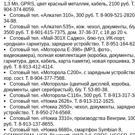
1,3 Мп, GPRS, цвет красный металлик, кабель, 2100 руб. Т.
904-374-8059.
Сотовый тел. «Алкател 310», 300 руб. Т. 8-909-521-2820
34-98.
Сотовый тел. «Алкател-535», кож. чехол, документы, б/у
3500 руб. Т. 8-901-615-7375, дом. 37-36-37, с 18 до 20 ч.
Сотовый тел. «Май-301Х Саджо», блю-туз, ИК-порт,
«родная» гарнитура, зарядное устройство. Т. 8-951-164-62
Сотовый тел. «Моторола Е-398» (МР3, фото-,
видеокамера), полная комплектация (коробка, документы, 
гарнитура, диск, кабель, карта памяти), новая прошивка, 
руб. Т. 8-913-412-4114.
Сотовый тел. «Моторола С200», с зарядным устройств
хор. сост. Т. 8-904-377-7588.
Сотовый тел. «Моторола» (цветной дисплей, коробка,
документы, цвет серебристый), б/у. Т. 53-80-38.
Сотовый тел. «Моторола-С116», 500 руб. Т. 8-913-317-3
Сотовый тел. «Нокиа 2626». Т. 8-913-312-1625.
Сотовый тел. «Нокиа 2650», чехол, документы, зарядн
устройство. Т. 8-950-274-6568.
Сотовый тел. «Нокиа 3310», производства Венгрии, 10
руб. Т. 8-913-137-8655.
Сотовый тел. «Нокиа 6680», смартфон Symbian 8,