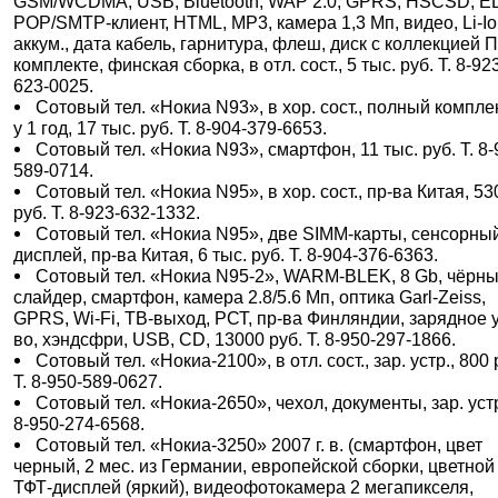
GSM/WCDMA, USB, Bluetooth, WAP 2.0, GPRS, HSCSD, E
POP/SMTP-клиент, HTML, MP3, камера 1,3 Мп, видео, Li-I
аккум., дата кабель, гарнитура, флеш, диск с коллекцией 
комплекте, финская сборка, в отл. сост., 5 тыс. руб. Т. 8-92
623-0025.
Сотовый тел. «Нокиа N93», в хор. сост., полный комплек
у 1 год, 17 тыс. руб. Т. 8-904-379-6653.
Сотовый тел. «Нокиа N93», смартфон, 11 тыс. руб. Т. 8-
589-0714.
Сотовый тел. «Нокиа N95», в хор. сост., пр-ва Китая, 53
руб. Т. 8-923-632-1332.
Сотовый тел. «Нокиа N95», две SIMM-карты, сенсорны
дисплей, пр-ва Китая, 6 тыс. руб. Т. 8-904-376-6363.
Сотовый тел. «Нокиа N95-2», WARM-BLEK, 8 Gb, чёрны
слайдер, смартфон, камера 2.8/5.6 Мп, оптика Garl-Zeiss,
GPRS, Wi-Fi, ТВ-выход, РСТ, пр-ва Финляндии, зарядное у
во, хэндсфри, USB, CD, 13000 руб. Т. 8-950-297-1866.
Сотовый тел. «Нокиа-2100», в отл. сост., зар. устр., 800 
Т. 8-950-589-0627.
Сотовый тел. «Нокиа-2650», чехол, документы, зар. устр
8-950-274-6568.
Сотовый тел. «Нокиа-3250» 2007 г. в. (смартфон, цвет
черный, 2 мес. из Германии, европейской сборки, цветной
ТФТ-дисплей (яркий), видеофотокамера 2 мегапикселя,