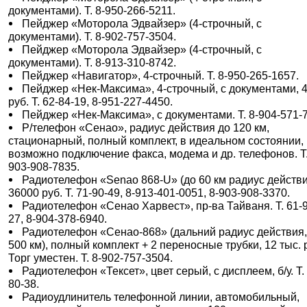
документами). Т. 8-950-266-5211.
Пейджер «Моторола Эдвайзер» (4-строчный, с
документами). Т. 8-902-757-3504.
Пейджер «Моторола Эдвайзер» (4-строчный, с
документами). Т. 8-913-310-8742.
Пейджер «Навигатор», 4-строчный. Т. 8-950-265-1657.
Пейджер «Нек-Максима», 4-строчный, с документами, 
руб. Т. 62-84-19, 8-951-227-4450.
Пейджер «Нек-Максима», с документами. Т. 8-904-571-
Р/телефон «Сенао», радиус действия до 120 км,
стационарный, полный комплект, в идеальном состоянии,
возможно подключение факса, модема и др. телефонов. Т.
903-908-7835.
Радиотелефон «Senao 868-U» (до 60 км радиус действи
36000 руб. Т. 71-90-49, 8-913-401-0051, 8-903-908-3370.
Радиотелефон «Сенао Харвест», пр-ва Тайваня. Т. 61-
27, 8-904-378-6940.
Радиотелефон «Сенао-868» (дальний радиус действия,
500 км), полный комплект + 2 переносные трубки, 12 тыс. 
Торг уместен. Т. 8-902-757-3504.
Радиотелефон «Тексет», цвет серый, с дисплеем, б/у. Т.
80-38.
Радиоудлинитель телефонной линии, автомобильный,