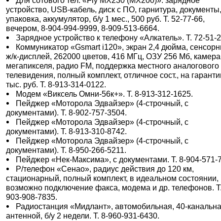
Для сотового тел. «Fly MX230 (MX200)»: зарядное
устройство, USB-кабель, диск с ПО, гарнитура, документы
упаковка, аккумулятор, б/у 1 мес., 500 руб. Т. 52-77-66,
вечером, 8-904-994-9999, 8-909-513-6664.
Зарядное устройство к телефону «Алкатель». Т. 72-51-2
Коммуникатор «Gsmart i120», экран 2,4 дюйма, сенсор
ж/к-дисплей, 262000 цветов, 416 МГц, ОЗУ 256 Мб, камера
мегапикселя, радио FM, поддержка местного аналогового
телевидения, полный комплект, отличное сост., на гаранти
тыс. руб. Т. 8-913-314-0122.
Модем «Виксель Омни-56к+». Т. 8-913-312-1625.
Пейджер «Моторола Эдвайзер» (4-строчный, с
документами). Т. 8-902-757-3504.
Пейджер «Моторола Эдвайзер» (4-строчный, с
документами). Т. 8-913-310-8742.
Пейджер «Моторола Эдвайзер» (4-строчный, с
документами). Т. 8-950-266-5211.
Пейджер «Нек-Максима», с документами. Т. 8-904-571-
Р/телефон «Сенао», радиус действия до 120 км,
стационарный, полный комплект, в идеальном состоянии,
возможно подключение факса, модема и др. телефонов. Т.
903-908-7835.
Радиостанция «Мидлант», автомобильная, 40-канальна
антенной, б/у 2 недели. Т. 8-960-931-6430.