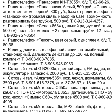
Радиотелефон «Панасоник КH-Т3855», б/у. Т. 62-66-26.
Радиотелефон «Панасоник», белый, 500 руб., «Санио»,
автоответчиком, черный, 800 руб., база от радиотелефона
«Панасоник» (громкая связь, набор на базе, возможность
разговаривать без трубки), 500 руб. Т. 8-913-314-4257.
Радиотелефон «Сенао-868» (дальний радиус действия,
500 км), полный комплект + 2 переносные трубки, 12 тыс. 
Т. 8-902-757-3504.
Радиотелефон «Тексет», цвет серый, с дисплеем, б/у. Т.
80-38.
Радиоудлинитель телефонной линии, автомобильный,
стационарный, дальность действия до 120 км, полный
комплект. Т. 8-903-908-7835.
Рация «Алинко». Т. 8-903-943-0933.
Сотовый тел. «LG B2000», цветной экран, FM-радио, н
аккумулятор и запасной, 2000 руб. Т. 8-913-135-0569.
Сотовый тел. «Алкател-535», кож. чехол, документы, б/у
3500 руб. Т. 8-901-615-7375, дом. 37-36-37, с 18 до 20 ч.
Сотовый тел. «Моторола C650», новая прошивка, дата
кабель с ПО + з/у, «Моторола Е365», дата-кабель с ПО + з/
кож. чехол, «Сименс С60», з/у, за все 4500 руб. Т. 8-960-92
4995.
Сотовый тел. «Моторола L6», МР3, bluetooth, фото-,
видеокамера, з/у, 1700 руб. Т. 8-923-622-9727.