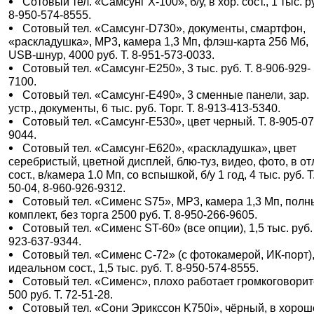
Сотовый тел. «Самсунг Х-100», б/у, в хор. сост., 1 тыс. ру
8-950-574-8555.
Сотовый тел. «Самсунг-D730», документы, смартфон,
«раскладушка», МР3, камера 1,3 Мп, флэш-карта 256 Мб,
USB-шнур, 4000 руб. Т. 8-951-573-0033.
Сотовый тел. «Самсунг-Е250», 3 тыс. руб. Т. 8-906-929-
7100.
Сотовый тел. «Самсунг-Е490», 3 сменные панели, зар.
устр., документы, 6 тыс. руб. Торг. Т. 8-913-413-5340.
Сотовый тел. «Самсунг-Е530», цвет черный. Т. 8-905-07
9044.
Сотовый тел. «Самсунг-Е620», «раскладушка», цвет
серебристый, цветной дисплей, блю-туз, видео, фото, в от
сост., в/камера 1.0 Мп, со вспышкой, б/у 1 год, 4 тыс. руб. Т
50-04, 8-960-926-9312.
Сотовый тел. «Сименс S75», МР3, камера 1,3 Мп, пол
комплект, без торга 2500 руб. Т. 8-950-266-9605.
Сотовый тел. «Сименс ST-60» (все опции), 1,5 тыс. руб. 
923-637-9344.
Сотовый тел. «Сименс С-72» (с фотокамерой, ИК-порт),
идеальном сост., 1,5 тыс. руб. Т. 8-950-574-8555.
Сотовый тел. «Сименс», плохо работает громкоговорит
500 руб. Т. 72-51-28.
Сотовый тел. «Сони Эрикссон K750i», чёрный, в хоро