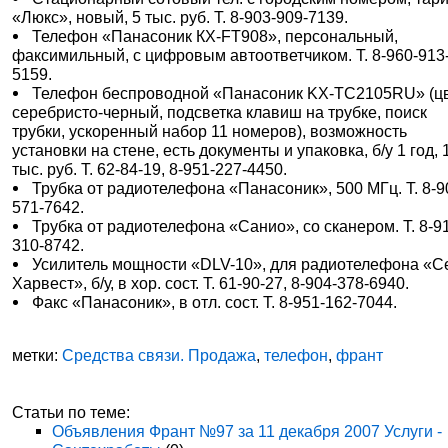
«Люкс», новый, 5 тыс. руб. Т. 8-903-909-7139.
Телефон «Панасоник КХ-FT908», персональный,
факсимильный, с цифровым автоответчиком. Т. 8-960-913
5159.
Телефон беспроводной «Панасоник KX-TC2105RU» (ц
серебристо-черный, подсветка клавиш на трубке, поиск
трубки, ускоренный набор 11 номеров), возможность
установки на стене, есть документы и упаковка, б/у 1 год, 
тыс. руб. Т. 62-84-19, 8-951-227-4450.
Трубка от радиотелефона «Панасоник», 500 МГц. Т. 8-9
571-7642.
Трубка от радиотелефона «Санио», со сканером. Т. 8-9
310-8742.
Усилитель мощности «DLV-10», для радиотелефона «С
Харвест», б/у, в хор. сост. Т. 61-90-27, 8-904-378-6940.
Факс «Панасоник», в отл. сост. Т. 8-951-162-7044.
метки:
Средства связи. Продажа
,
телефон
,
франт
Статьи по теме:
Объявления Франт №97 за 11 декабря 2007 Услуги -