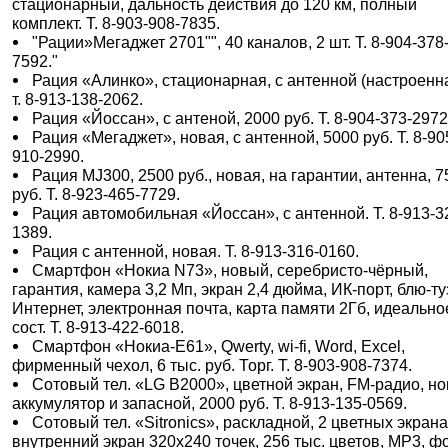
стационарный, дальность действия до 120 км, полный
комплект. Т. 8-903-908-7835.
"Рации»Мегаджет 2701"", 40 каналов, 2 шт. Т. 8-904-378
7592."
Рация «Алинко», стационарная, с антенной (настроенна
т. 8-913-138-2062.
Рация «Йоссан», с антеной, 2000 руб. Т. 8-904-373-2972
Рация «Мегаджет», новая, с антенной, 5000 руб. Т. 8-90
910-2990.
Рация MJ300, 2500 руб., новая, на гарантии, антенна, 7
руб. Т. 8-923-465-7729.
Рация автомобильная «Йоссан», с антенной. Т. 8-913-3
1389.
Рация с антенной, новая. Т. 8-913-316-0160.
Смартфон «Нокиа N73», новый, серебристо-чёрный,
гарантия, камера 3,2 Мп, экран 2,4 дюйма, ИК-порт, блю-ту
Интернет, электронная почта, карта памяти 2Гб, идеально
сост. Т. 8-913-422-6018.
Смартфон «Нокиа-Е61», Qwerty, wi-fi, Word, Excel,
фирменный чехол, 6 тыс. руб. Торг. Т. 8-903-908-7374.
Сотовый тел. «LG B2000», цветной экран, FM-радио, н
аккумулятор и запасной, 2000 руб. Т. 8-913-135-0569.
Сотовый тел. «Sitronics», раскладной, 2 цветных экрана
внутренний экран 320х240 точек, 256 тыс. цветов, MP3, ф