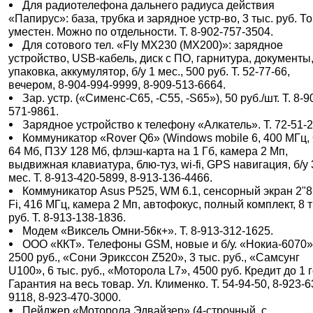
Для радиотелефона дальнего радиуса действия
«Папирус»: база, трубка и зарядное устр-во, 3 тыс. руб. То
уместен. Можно по отдельности. Т. 8-902-757-3504.
Для сотового тел. «Fly MX230 (MX200)»: зарядное
устройство, USB-кабель, диск с ПО, гарнитура, документы
упаковка, аккумулятор, б/у 1 мес., 500 руб. Т. 52-77-66,
вечером, 8-904-994-9999, 8-909-513-6664.
Зар. устр. («Сименс-С65, -С55, -S65»), 50 руб./шт. Т. 8-9
571-9861.
Зарядное устройство к телефону «Алкатель». Т. 72-51-2
Коммуникатор «Rover Q6» (Windows mobile 6, 400 МГц,
64 Мб, ПЗУ 128 Мб, флэш-карта на 1 Гб, камера 2 Мп,
выдвижная клавиатура, блю-туз, wi-fi, GPS навигация, б/у 
мес. Т. 8-913-420-5899, 8-913-136-4466.
Коммуникатор Asus Р525, WM 6.1, сенсорный экран 2"8,
Fi, 416 МГц, камера 2 Мп, автофокус, полный комплект, 8 
руб. Т. 8-913-138-1836.
Модем «Виксель Омни-56к+». Т. 8-913-312-1625.
ООО «ККТ». Телефоны GSM, новые и б/у. «Нокиа-6070»
2500 руб., «Сони Эрикссон Z520», 3 тыс. руб., «Самсунг
U100», 6 тыс. руб., «Моторола L7», 4500 руб. Кредит до 1 
Гарантия на весь товар. Ул. Клименко. Т. 54-94-50, 8-923-6
9118, 8-923-470-3000.
Пейджер «Моторола Эдвайзер» (4-строчный, с