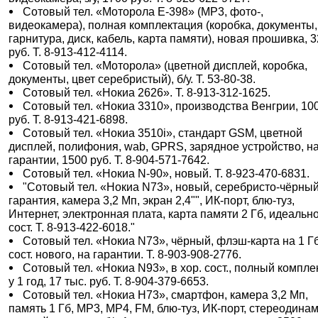
Сотовый тел. «Моторола Е-398» (МР3, фото-,
видеокамера), полная комплектация (коробка, документы, 
гарнитура, диск, кабель, карта памяти), новая прошивка, 
руб. Т. 8-913-412-4114.
Сотовый тел. «Моторола» (цветной дисплей, коробка,
документы, цвет серебристый), б/у. Т. 53-80-38.
Сотовый тел. «Нокиа 2626». Т. 8-913-312-1625.
Сотовый тел. «Нокиа 3310», производства Венгрии, 10
руб. Т. 8-913-421-6898.
Сотовый тел. «Нокиа 3510i», стандарт GSM, цветной
дисплей, полифония, wab, GPRS, зарядное устройство, н
гарантии, 1500 руб. Т. 8-904-571-7642.
Сотовый тел. «Нокиа N-90», новый. Т. 8-923-470-6831.
"Сотовый тел. «Нокиа N73», новый, серебристо-чёрный
гарантия, камера 3,2 Мп, экран 2,4"", ИК-порт, блю-туз,
Интернет, электронная плата, карта памяти 2 Гб, идеальн
сост. Т. 8-913-422-6018."
Сотовый тел. «Нокиа N73», чёрный, флэш-карта на 1 Гб
сост. нового, на гарантии. Т. 8-903-908-2776.
Сотовый тел. «Нокиа N93», в хор. сост., полный комплек
у 1 год, 17 тыс. руб. Т. 8-904-379-6653.
Сотовый тел. «Нокиа Н73», смартфон, камера 3,2 Мп,
память 1 Гб, МР3, МР4, FM, блю-туз, ИК-порт, стереодинам