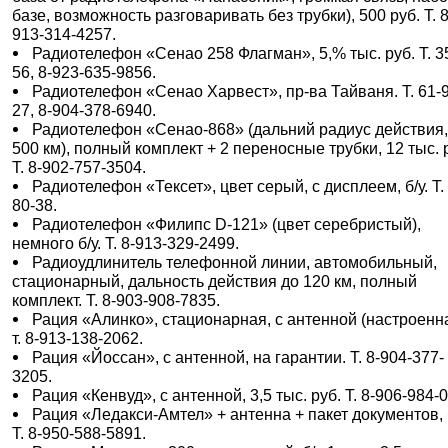
базе, возможность разговаривать без трубки), 500 руб. Т. 8
913-314-4257.
Радиотелефон «Сенао 258 Флагман», 5,% тыс. руб. Т. 3
56, 8-923-635-9856.
Радиотелефон «Сенао Харвест», пр-ва Тайваня. Т. 61-
27, 8-904-378-6940.
Радиотелефон «Сенао-868» (дальний радиус действия,
500 км), полный комплект + 2 переносные трубки, 12 тыс. 
Т. 8-902-757-3504.
Радиотелефон «Тексет», цвет серый, с дисплеем, б/у. Т.
80-38.
Радиотелефон «Филипс D-121» (цвет серебристый),
немного б/у. Т. 8-913-329-2499.
Радиоудлинитель телефонной линии, автомобильный,
стационарный, дальность действия до 120 км, полный
комплект. Т. 8-903-908-7835.
Рация «Алинко», стационарная, с антенной (настроенна
т. 8-913-138-2062.
Рация «Йоссан», с антенной, на гарантии. Т. 8-904-377-
3205.
Рация «Кенвуд», с антенной, 3,5 тыс. руб. Т. 8-906-984-
Рация «Ледакси-Амтел» + антенна + пакет документов, б
Т. 8-950-588-5891.