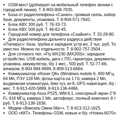
GSM-мост (дублирует на мобильный телефон звонки с
городской линии). Т. 8-903-908-7835.
База от радиотелефона «Санио», громкая связь, набор
базе, документы, упаковка. Т. 8-904-571-7642.
Блок АВУ, 300 руб. Т. 76-33-73.
Блок АВУ, 500 руб. Т. 46-62-45.
Городской номер для телефона «Скайнет». Т. 33-29-80.
Для радиотелефона дальнего радиуса действия
«Папирус»: база, трубка и зарядное устр-во, 3 тыс. руб. То
уместен. Можно по отдельности. Т. 8-902-757-3504.
Для сотового тел. «Fly MX230 (MX200)»: зарядное
устройство, USB-кабель, диск с ПО, гарнитура, документы
упаковка, аккумулятор, б/у 1 мес., 500 руб. Т. 52-77-66,
вечером, 8-904-994-9999, 8-909-513-6664.
Коммуникатор «Rover Q6» (Windows mobile 6, 400 МГц,
64 Мб, ПЗУ 128 Мб, флэш-карта на 1 Гб, камера 2 Мп,
выдвижная клавиатура, блю-туз, wi-fi, GPS навигация, б/у 
мес. Т. 8-913-420-5899, 8-913-136-4466.
Коммуникатор Asus Р525, WM 6.1, сенсорный экран 2"8,
Fi, 416 МГц, камера 2 Мп, автофокус, полный комплект, 8 
руб. Т. 8-913-138-1836.
Модем «Виксель Омни-56к+». Т. 8-913-312-1625.
ООО «ККТ». Телефоны GSM, новые и б/у. «Нокиа-6070»