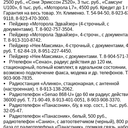
2500 руб., «Сони Эрикссон Z520», 3 тыс. руб., «Самсунг
U100», 6 тыс. руб., «Моторола L7», 4500 руб. Кредит до 1 
Гарантия на весь товар. Ул. Клименко. Т. 54-94-50, 8-923-6
9118, 8-923-470-3000.
Пейджер «Моторола Эдвайзер» (4-строчный, с
документами). Т. 8-902-757-3504.
Пейджер «Моторола Эдвайзер», 4-строчн., с документа
Т. 8-913-310-8742.
Пейджер «Нек-Максима», 4-строчный, с документами, 
руб. Т. 62-84-19, 8-951-227-4450.
Пейджер «Нек-Максима», с документами. Т. 8-904-571-
Р/телефон «Сенао», радиус действия до 120 км,
стационарный, полный комплект, в идеальном состоянии,
возможно подключение факса, модема и др. телефонов. Т.
903-908-7835.
Радиостанция «Алинко», стационарная, с антенной
(настроенная). т. 8-913-138-2062.
Радиотелефон «Senao 868-U» (до 60 км радиус действи
36000 руб. Т. 71-90-49, 8-913-401-0051, 8-903-908-3370.
Радиотелефон «Панасоник», б/у, в хор. сост., 1 тыс. руб.
32-05-47.
Радиотелефон «Панасоник», белый, 500 руб.,
радиотелефон «Санио», с автоответчиком (черный), 800 р
база от радиотелефона «Панасоник», громкая связь, набо