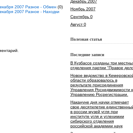
Декабрь 2007
екабря 2007 Разное - Обмен
(0)
Ноябрь 2007
екабря 2007 Разное - Находки
Сентябрь 0
Август 0
Полезная статья
ментарий.
Последние записи
В Кузбассе созданы три местны
отделения партии “Правое дело
Новое ведомство в Кемеровско
области образовалось в
результате присоединения
Управления Роснедвижимости к
Управлению Росрегистрации.
Накануне дня науки отмечает
свое десятилетие единственны
в россии музей угля при
институте угля и углехимии
сибирского отделения
российской академии наук