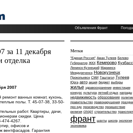
Объявления Франт
Погода
 за 11 декабря
Метки
и отделка
"Единая Россия"
Аман Тулеев
Белово
Кемерово
Кузбасс
Губернатор
ЖКХ
Ленинск-Кузнецкий
Мариинск
Новокузнецк
Междуреченск
Тулеев
Прокопьевск
СМИ
Таштагол
авто
Юрга
акция
бюджет
выборы
жилье
бря 2007
здравоохранение
инвестиции
конкурс
культура
летний отдых
награды
ремонт ванных комнат, кухонь,
недвижимость
образование
политик
теплые полы. Т. 45-07-38, 33-50-
правительство
правонарушения
праздни
про еду
производство
проишествие
тельных работ. Квартиры, дачи,
спорт
религия
строительство
транспор
сионерам скидки. Цена
франт
3-474-4267.
шахты
школа
экология
ртир, офисов и
экономика
ж вентфасадов. Гарантия