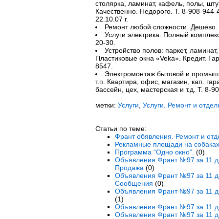
столярка, ламинат, кафель, полы, шту
Качественно. Недорого. Т. 8-908-944-
22.10.07 г.
Ремонт любой сложности. Дешево. 
Услуги электрика. Полный комплекс
20-30.
Устройство полов: паркет, ламинат
Пластиковые окна «Veka». Кредит. Гара
8547.
Электромонтаж бытовой и промышл
т.п. Квартира, офис, магазин, кап. гар
бассейн, цех, мастерская и т.д. Т. 8-
метки:
Услуги
,
Услуги. Ремонт и отдел
Статьи по теме:
Франт обявления. Ремонт и отд
Рекламные площади на собаках
Программа “Одно окно”.
(0)
Объявления Франт №97 за 11 де
Продажа
(0)
Объявления Франт №97 за 11 д
Сообщения
(0)
Объявления Франт №97 за 11 д
(1)
Объявления Франт №97 за 11 д
Объявления Франт №97 за 11 де