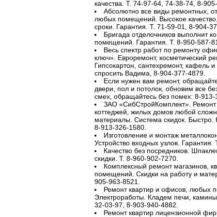
качества. Т. 74-97-64, 74-38-74, 8-905
Абсолютно все виды ремонтных, о
любых помещений. Высокое качество
сроки. Гарантия. Т. 71-59-01, 8-904-3
Бригада отделочников выполнит к
помещений. Гарантия. Т. 8-950-587-8
Весь спектр работ по ремонту офис
ключ». Евроремонт, косметический ре
Гипсокартон, сантехремонт, кафель и т.
спросить Вадима, 8-904-377-4879.
Если нужен вам ремонт, обращайтес
двери, пол и потолок, обновим все б
смех, обращайтесь без помех: 8-913-
ЗАО «СибСтройКомплект». Ремонт
коттеджей, жилых домов любой сложн
материалы. Система скидок. Быстро. К
8-913-326-1580.
Изготовление и монтаж металлоко
Устройство входных узлов. Гарантия. Т
Качество без посредников. Шпаклев
скидки. Т. 8-960-902-7270.
Комплексный ремонт магазинов, кв
помещений. Скидки на работу и матер
905-963-8521.
Ремонт квартир и офисов, любых п
Электроработы. Кладем печи, камины.
32-03-97, 8-903-940-4882.
Ремонт квартир лицензионной фирм