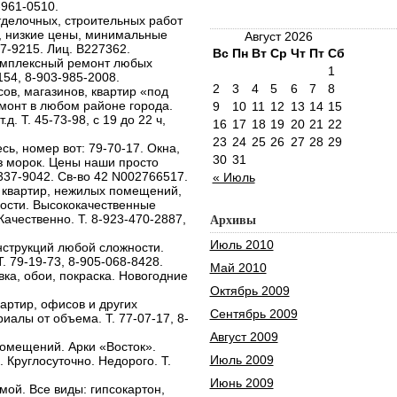
-961-0510.
тделочных, строительных работ
, низкие цены, минимальные
Август 2026
77-9215. Лиц. В227362.
Вс
Пн
Вт
Ср
Чт
Пт
Сб
омплексный ремонт любых
1
154, 8-903-985-2008.
2
3
4
5
6
7
8
ов, магазинов, квартир «под
монт в любом районе города.
9
10
11
12
13
14
15
д. Т. 45-73-98, c 19 до 22 ч,
16
17
18
19
20
21
22
23
24
25
26
27
28
29
ь, номер вот: 79-70-17. Окна,
30
31
ез морок. Цены наши просто
337-9042. Св-во 42 N002766517.
« Июль
 квартир, нежилых помещений,
ости. Высококачественные
ачественно. Т. 8-923-470-2887,
Архивы
Июль 2010
нструкций любой сложности.
. 79-19-73, 8-905-068-8428.
Май 2010
ка, обои, покраска. Новогодние
Октябрь 2009
артир, офисов и других
Сентябрь 2009
иалы от объема. Т. 77-07-17, 8-
Август 2009
омещений. Арки «Восток».
Июль 2009
 Круглосуточно. Недорого. Т.
Июнь 2009
ой. Все виды: гипсокартон,