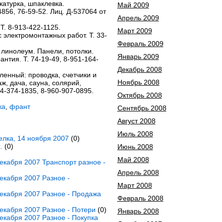
катурка, шпаклевка.
Май 2009
4856, 76-59-52. Лиц. Д-537064 от
Апрель 2009
Т. 8-913-422-1125.
Март 2009
 электромонтажных работ. Т. 33-
Февраль 2009
, линолеум. Панели, потолки.
Январь 2009
нтия. Т. 74-19-49, 8-951-164-
Декабрь 2008
енный: проводка, счетчики и
Ноябрь 2008
аж, дача, сауна, солярий,
904-374-1835, 8-960-907-0895.
Октябрь 2008
ка
,
франт
Сентябрь 2008
Август 2008
Июль 2008
елка, 14 ноября 2007
(0)
.
(0)
Июнь 2008
Май 2008
кабря 2007 Транспорт разное -
Апрель 2008
екабря 2007 Разное -
Март 2008
екабря 2007 Разное - Продажа
Февраль 2008
екабря 2007 Разное - Потери
(0)
Январь 2008
кабря 2007 Разное - Покупка