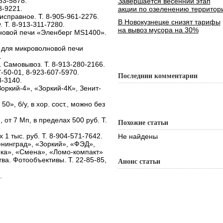
63-5878.
Завершается весенний этап
8-9221.
акции по озеленению территор
справное. Т. 8-905-961-2276.
В Новокузнецке снизят тарифы
 Т. 8-913-311-7280.
на вывоз мусора на 30%
новой печи «Эленберг MS1400».
 для микроволновой печи
.
 Самовывоз. Т. 8-913-280-2166.
-50-01, 8-923-607-5970.
Последнии комментарии
3-3140.
оркий-4», «Зоркий-4К», Зенит-
», б/у, в хор. сост., можно без
 от 7 Мп, в пределах 500 руб. Т.
Похожие статьи
1 тыс. руб. Т. 8-904-571-7642.
Не найдены
нинград», «Зоркий», «ФЭД»,
йка», «Смена», «Ломо-компакт»
тва. Фотообъективы. Т. 22-85-85,
Анонс статьи
.