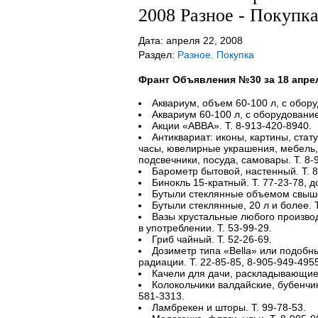
2008 Разное - Покупк
Дата: апреля 22, 2008
Раздел:
Разное. Покупка
Франт Объявления №30 за 18 апре
Аквариум, объем 60-100 л, с обору
Аквариум 60-100 л, с оборудование
Акции «АВВА». Т. 8-913-420-8940.
Антиквариат: иконы, картины, стату
часы, ювелирные украшения, мебель, 
подсвечники, посуда, самовары. Т. 8-
Барометр бытовой, настенный. Т. 8
Бинокль 15-кратный. Т. 77-23-78, д
Бутыли стеклянные объемом свыше 
Бутыли стеклянные, 20 л и более. Т
Вазы хрустальные любого произво
в употреблении. Т. 53-99-29.
Гриб чайный. Т. 52-26-69.
Дозиметр типа «Bella» или подобн
радиации. Т. 22-85-85, 8-905-949-4955
Качели для дачи, раскладывающиеся
Колокольчики валдайские, бубенчики
581-3313.
Ламбрекен и шторы. Т. 99-78-53.