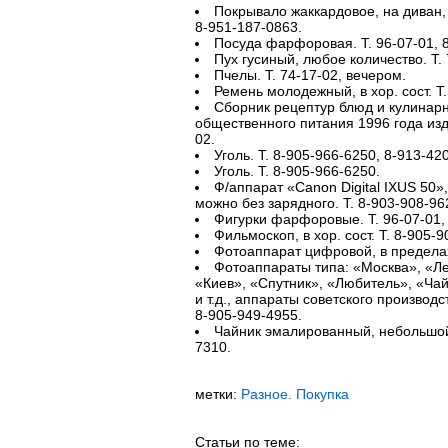
Покрывало жаккардовое, на диван, 
8-951-187-0863.
Посуда фарфоровая. Т. 96-07-01, 
Пух гусиный, любое количество. Т. 
Пчелы. Т. 74-17-02, вечером.
Ремень молодежный, в хор. сост. Т.
Сборник рецептур блюд и кулинар
общественного питания 1996 года изда
02.
Уголь. Т. 8-905-966-6250, 8-913-42
Уголь. Т. 8-905-966-6250.
Ф/аппарат «Canon Digital IXUS 50»,
можно без зарядного. Т. 8-903-908-96
Фигурки фарфоровые. Т. 96-07-01,
Фильмоскоп, в хор. сост. Т. 8-905-9
Фотоаппарат цифровой, в пределах 
Фотоаппараты типа: «Москва», «Ле
«Киев», «Спутник», «Любитель», «Ча
и т.д., аппараты советского производс
8-905-949-4955.
Чайник эмалированный, небольшой.
7310.
метки:
Разное. Покупка
Статьи по теме: