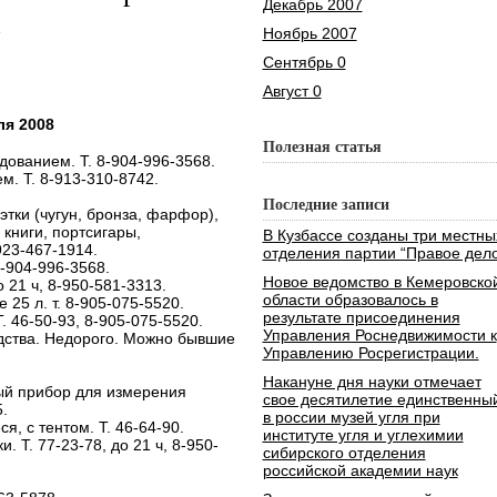
Декабрь 2007
а
Ноябрь 2007
Сентябрь 0
Август 0
ля 2008
Полезная статья
дованием. Т. 8-904-996-3568.
м. Т. 8-913-310-8742.
Последние записи
этки (чугун, бронза, фарфор),
книги, портсигары,
В Кузбассе созданы три местны
923-467-1914.
отделения партии “Правое дело
-904-996-3568.
Новое ведомство в Кемеровско
о 21 ч, 8-950-581-3313.
области образовалось в
25 л. т. 8-905-075-5520.
результате присоединения
. 46-50-93, 8-905-075-5520.
Управления Роснедвижимости к
дства. Недорого. Можно бывшие
Управлению Росрегистрации.
Накануне дня науки отмечает
ый прибор для измерения
свое десятилетие единственны
.
в россии музей угля при
, с тентом. Т. 46-64-90.
институте угля и углехимии
. Т. 77-23-78, до 21 ч, 8-950-
сибирского отделения
российской академии наук