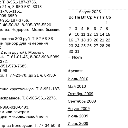
 Т. 8-951-187-3756.
о 21 ч, 8-950-581-3313.
61-705-1151.
Август 2026
-909-6959.
Вс
Пн
Вт
Ср
Чт
Пт
Сб
8-951-187-3756.
1
. 46-50-93, 8-905-075-5520.
2
3
4
5
6
7
8
дства. Недорого. Можно бывшие
9
10
11
12
13
14
15
ределах 300 руб. Т. 52-66-36.
16
17
18
19
20
21
22
ый прибор для измерения
23
24
25
26
27
28
29
.
30
31
2 или другой). Можно с
. Т. 61-01-45, 8-903-908-5989.
« Июль
372.
-951-573-7685.
9-96.
Архивы
. Т. 77-23-78, до 21 ч, 8-950-
Июль 2010
Май 2010
жно хрустальную. Т. 8-951-187-
Октябрь 2009
справное. Т. 8-905-961-2276.
Сентябрь 2009
 8-960-910-0493.
Август 2009
ром или вечером.
Июль 2009
 для микроволновой печи
.
Июнь 2009
пр-ва Белорусии. Т. 77-34-50, 8-