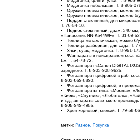
Медогонка, фляги, ульи. Т. 8-905-9
Медогонка небольшая. Т. 8-905-07
Оружие пневматическое, можно неи
Оружие пневматическое, можно б/у.
Поддон стеклянный, для микровол
Т. 76-54-10.
Поднос стеклянный, диам. 340 мм,
«Панасоник NN-K544WF». Т. 31-09-52
Теплица металлическая, можно б/у.
Теплица разборная, для сада. Т. 77
Ульи, сушь, медогонка. Т. 8-951-17
Ф/аппараты в неисправном сост. «З
Е». Т. 54-78-72.
Фотоаппарат «Canon DIGITAL IXUS 50
зарядного. Т. 8-903-908-9625.
Фотоаппарат цифровой в раб. сост.,
8-903-069-8890.
Фотоаппарат цифровой, в пределах 
Фотоаппараты типа: «Москва», «Ле
«Киев», «Спутник», «Любитель», «Ча
и т.д., аппараты советского производс
8-905-949-4955.
Хрен корневой, свежий. Т. 79-58-06
метки:
Разное. Покупка