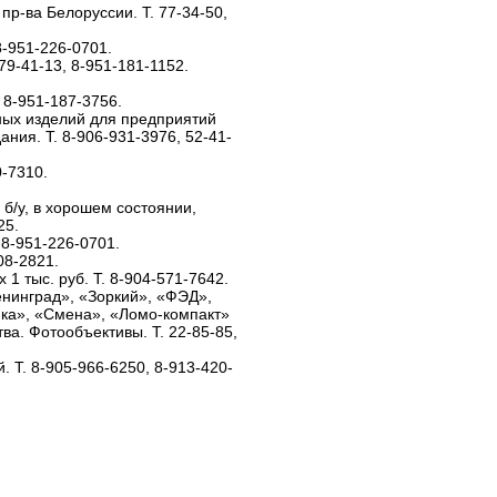
пр-ва Белоруссии. Т. 77-34-50,
8-951-226-0701.
79-41-13, 8-951-181-1152.
 8-951-187-3756.
ных изделий для предприятий
ния. Т. 8-906-931-3976, 52-41-
0-7310.
 б/у, в хорошем состоянии,
25.
 8-951-226-0701.
08-2821.
1 тыс. руб. Т. 8-904-571-7642.
нинград», «Зоркий», «ФЭД»,
йка», «Смена», «Ломо-компакт»
тва. Фотообъективы. Т. 22-85-85,
 Т. 8-905-966-6250, 8-913-420-