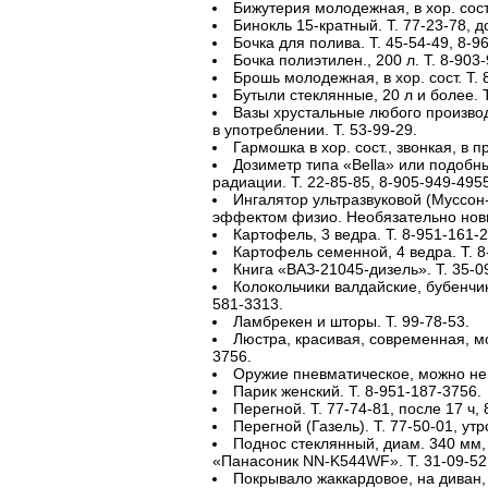
Бижутерия молодежная, в хор. сост.
Бинокль 15-кратный. Т. 77-23-78, д
Бочка для полива. Т. 45-54-49, 8-9
Бочка полиэтилен., 200 л. Т. 8-903
Брошь молодежная, в хор. сост. Т. 
Бутыли стеклянные, 20 л и более. Т
Вазы хрустальные любого произво
в употреблении. Т. 53-99-29.
Гармошка в хор. сост., звонкая, в п
Дозиметр типа «Bella» или подобн
радиации. Т. 22-85-85, 8-905-949-4955
Ингалятор ультразвуковой (Муссон-
эффектом физио. Необязательно новый
Картофель, 3 ведра. Т. 8-951-161-2
Картофель семенной, 4 ведра. Т. 8
Книга «ВАЗ-21045-дизель». Т. 35-0
Колокольчики валдайские, бубенчики
581-3313.
Ламбрекен и шторы. Т. 99-78-53.
Люстра, красивая, современная, мо
3756.
Оружие пневматическое, можно неи
Парик женский. Т. 8-951-187-3756.
Перегной. Т. 77-74-81, после 17 ч,
Перегной (Газель). Т. 77-50-01, ут
Поднос стеклянный, диам. 340 мм,
«Панасоник NN-K544WF». Т. 31-09-52
Покрывало жаккардовое, на диван, 