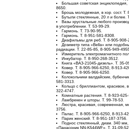
Большая советская энциклопедия, м
8650.
Брошь молодежная, в хор. сост. Т. 
Бутыли стеклянные, 20 л и более. Т
Вазы хрустальные любого произво
в употреблении. Т. 53-99-29.
Гармонь. Т. 73-90-95.
Гармонь. Т. 8-951-581-8308.
Диафильмы для реб. Т. 8-905-908-
Дозиметр типа «Bella» или подобн
радиации. Т. 22-85-85, 8-905-949-4955
Измеритель электромагнитного поля
Инкубатор. Т. 8-950-268-3512.
Книга «ВАЗ-21045-дизель». Т. 35-0
Ковер. Т. 8-905-966-6250, 8-913-42
Ковер. Т. 8-905-966-6250.
Колокольчики валдайские, бубенчики
581-3313.
Кольцо с бриллиантом, красивое, в 
322-4747.
Комнатные растения. Т. 8-923-625-
Ламбрекен и шторы. Т. 99-78-53.
Люстра, красивая, современная, мо
3756.
Палас. Т. 8-905-966-6250, 8-913-42
Парик женский. Т. 8-951-187-3756.
Поднос стеклянный, диам. 340 мм,
«Панасоник NN-K544WF». Т. 31-09-52