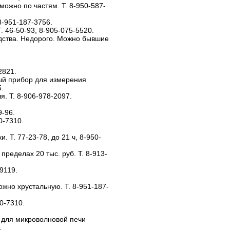
ожно по частям. Т. 8-950-587-
8-951-187-3756.
. 46-50-93, 8-905-075-5520.
дства. Недорого. Можно бывшие
2821.
ый прибор для измерения
.
. Т. 8-906-978-2097.
9-96.
0-7310.
. Т. 77-23-78, до 21 ч, 8-950-
пределах 20 тыс. руб. Т. 8-913-
9119.
жно хрустальную. Т. 8-951-187-
0-7310.
 для микроволновой печи
.