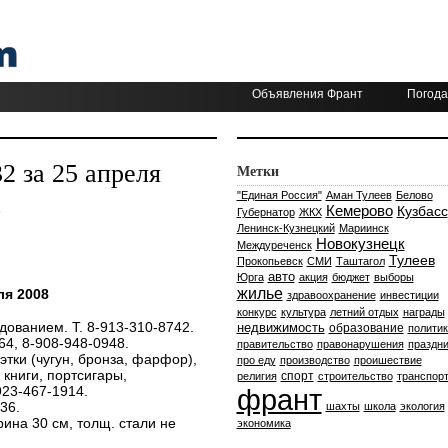
Объявления Франт
Погода
 за 25 апреля
Метки
а
"Единая Россия"
Аман Тулеев
Белово
Кемерово
Кузбасс
Губернатор
ЖКХ
Ленинск-Кузнецкий
Мариинск
Новокузнецк
Междуреченск
Тулеев
Прокопьевск
СМИ
Таштагол
авто
Юрга
акция
бюджет
выборы
жилье
ля 2008
здравоохранение
инвестиции
конкурс
культура
летний отдых
награды
дованием. Т. 8-913-310-8742.
недвижимость
образование
политик
64, 8-908-948-0948.
правительство
правонарушения
праздни
этки (чугун, бронза, фарфор),
про еду
производство
проишествие
книги, портсигары,
спорт
религия
строительство
транспор
923-467-1914.
франт
36.
шахты
школа
экология
ина 30 см, толщ. стали не
экономика