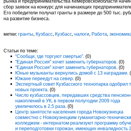
рынка и предпринимательства Кемеровскойобласти начи
сбор заявок на конкурс для начинающих предпринимател
Его победители получат гранты в размере до 500 тыс. ру
на развитие бизнеса.
метки:
гранты
,
Кузбасс
,
Кузбасс
,
налоги
,
Работа
,
экономик
Статьи по теме:
“Сообщи, где торгуют смертью”.
(0)
“Единая Россия” хочет заменить губернаторов.
(0)
“Единая Россия” хочет заменить губернаторов.
(0)
Юные музыканты вернулись домой с 13 наградами.
(
Южане переедут на север.
(0)
Экспертный совет Кузбасского технопарка одобрил 
новых проекта.
(0)
Число кузбассовцев, передавших средства пенсион
накоплений в УК, в первом полугодии 2009 года
увеличилось в 2,5 раза.
(0)
Центр занятости населения города Новокузнецка
совместно с Новокузнецким гуманитарно-техническ
колледжем - интернатом реализуют программу обуч
и переподготовки горожан, имеющих инвалидность 