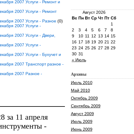
кабря 2007 Услуги - Ремонт и
кабря 2007 Услуги - Ремонт
Август 2026
Вс
Пн
Вт
Ср
Чт
Пт
Сб
кабря 2007 Услуги - Разное
(0)
1
кабря 2007 Услуги -
2
3
4
5
6
7
8
кабря 2007 Услуги - Двери,
9
10
11
12
13
14
15
16
17
18
19
20
21
22
кабря 2007 Услуги -
23
24
25
26
27
28
29
30
31
кабря 2007 Услуги - Бухучет и
« Июль
кабря 2007 Транспорт разное -
екабря 2007 Разное -
Архивы
Июль 2010
Май 2010
Октябрь 2009
Сентябрь 2009
Август 2009
 за 11 апреля
Июль 2009
инструменты -
Июнь 2009