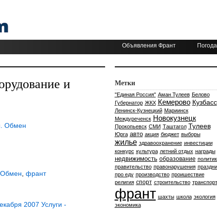
Объявления Франт
Погода
орудование и
Метки
"Единая Россия"
Аман Тулеев
Белово
Кемерово
Кузбасс
Губернатор
ЖКХ
Ленинск-Кузнецкий
Мариинск
Новокузнецк
Междуреченск
ы. Обмен
Тулеев
Прокопьевск
СМИ
Таштагол
авто
Юрга
акция
бюджет
выборы
жилье
здравоохранение
инвестиции
конкурс
культура
летний отдых
награды
недвижимость
образование
политик
правительство
правонарушения
праздни
 Обмен
,
франт
про еду
производство
проишествие
спорт
религия
строительство
транспор
франт
шахты
школа
экология
кабря 2007 Услуги -
экономика