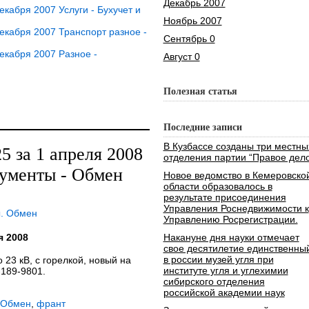
Декабрь 2007
кабря 2007 Услуги - Бухучет и
Ноябрь 2007
кабря 2007 Транспорт разное -
Сентябрь 0
екабря 2007 Разное -
Август 0
Полезная статья
Последние записи
В Кузбассе созданы три местны
 за 1 апреля 2008
отделения партии “Правое дело
рументы - Обмен
Новое ведомство в Кемеровско
области образовалось в
результате присоединения
Управления Роснедвижимости к
ы. Обмен
Управлению Росрегистрации.
я 2008
Накануне дня науки отмечает
свое десятилетие единственны
в россии музей угля при
 23 кВ, с горелкой, новый на
институте угля и углехимии
-189-9801.
сибирского отделения
российской академии наук
 Обмен
,
франт