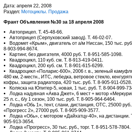
Дата: апреля 22, 2008
Раздел:
Мотоциклы. Продажа
Франт Объявления №30 за 18 апреля 2008
Автоприцеп. Т. 45-48-66.
Автоприцеп (Серпуховский завод). Т. 46-02-07.
Водомет «Крым», двигатель от а/м Ниссан, 150 тыс. руб.
8-903-994-8674.
Картинг, без двигателя, 4000 руб. Т. 8-951-585-1098.
Квадроцикл, 110 куб. см. Т. 8-913-419-0411.
Квадроцикл, 200 куб. см. Т. 8-901-615-6299.
Квадроцикл «Поларис-600», 2006 г. в., зеленый камуфл
480 км, 2-местн., ИТС, лебедка, ветровое стекло, кенгурят
кофры, защита радиатора, 420 тыс. руб. Т. 8-905-911-0528
Коляска на Юпитер-5, новая, 1 тыс. руб. Т. 8-904-999-73
Лодка надувная «Аква Джет», 6 мест + мотор «Меркури
25 л. с., б/у 1 сезон, 100 тыс. руб. Т. 8-905-964-6464.
Лодка «Обь 1», тент, слани, дистанция, ОТС, 25000 руб.
«Прогресс 2», 27000 руб. Т. 8-905-909-3577.
Лодка «Обь», с мотором «Дайхатцу-40», на дистанции. Т
905-913-3654.
Лодка «Прогресс», 30 тыс. руб., торг. Т. 8-951-578-7804.