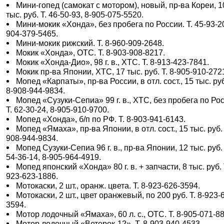
Мини-гопед (самокат с мотором), новый, пр-ва Кореи, 1
тыс. руб. Т. 46-50-93, 8-905-075-5520.
Мини-мокик «Хонда», без пробега по России. Т. 45-93-20
904-379-5465.
Мини-мокик рижский. Т. 8-960-909-2648.
Мокик «Хонда», ОТС. Т. 8-903-908-8217.
Мокик «Хонда-Дио», 98 г. в., ХТС. Т. 8-913-423-7841.
Мокик пр-ва Японии, ХТС, 17 тыс. руб. Т. 8-905-910-272
Мопед «Карпаты», пр-ва России, в отл. сост., 15 тыс. руб
8-908-944-9834.
Мопед «Сузуки-Сепиа» 99 г. в., ХТС, без пробега по Ро
Т. 62-30-24, 8-905-910-9700.
Мопед «Хонда», б/п по РФ. Т. 8-903-941-6143.
Мопед «Ямаха», пр-ва Японии, в отл. сост., 15 тыс. руб. 
908-944-9834.
Мопед Сузуки-Сепиа 96 г. в., пр-ва Японии, 12 тыс. руб. 
54-36-14, 8-905-964-4919.
Мопед японский «Хонда» 80 г. в. + запчасти, 8 тыс. руб. 
923-623-1886.
Мотокаски, 2 шт., оранж. цвета. Т. 8-923-626-3594.
Мотокаски, 2 шт., цвет оранжевый, по 200 руб. Т. 8-923-
3594.
Мотор лодочный «Ямаха», 60 л. с., ОТС. Т. 8-905-071-8
Мотор лодочный «Ветерок-12». Т. 8-903-940-4533.