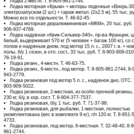
Лодка 2-местн. Т. 8-905-961-2744.
Лодка моторная «Крым» + моторы лодочные «Вихрь-30
электрозапуском (2 шт.) + гараж метал. (2х2,5 м), 55 тыс. р
Можно все по отдельности. Т. 46-62-45.
Лодка моторная дюралюминиевая «МКМ», 20 тыс. руб. Т
906-937-4769.
Лодка надувная «Квик-Сильвер-340», пр-ва Франции, ц
белый, выдерживает 570 кг (5 человек + багаж 100 кг), со 
полом и надувным дном, под мотор 15 л. с., 2007 г. в. + н
полы, б/у 1 сезон, в отл. сост., 33 тыс. руб. Т. 8-903-908-010
76-19-91.
Лодка резин., 4-местн. Т. 46-63-75.
Лодка резин., 6-местн., под мотор. Т. 8-905-961-2744, 8-
943-2779.
Лодка резиновая под мотор 5 л. с., надувное дно, ОТС. Т
903-909-5022.
Лодка резиновая, 2-местная, из особо прочной резины, 
230 кг, б/у, в хор. сост. Т. 8-904-377-7537.
Лодка резиновая, б/у, 1 тыс. руб. Т. 71-37-98.
Лодка резиновая, для рыбалки, 1-местная, полностью
укомплектована (вес в комплекте 9 кг), г/п 120 кг. Т. 8-951-
4733.
Лодка резиновая, под мотор, 6-местная. Т. 32-48-40, 8-9
961-2744.