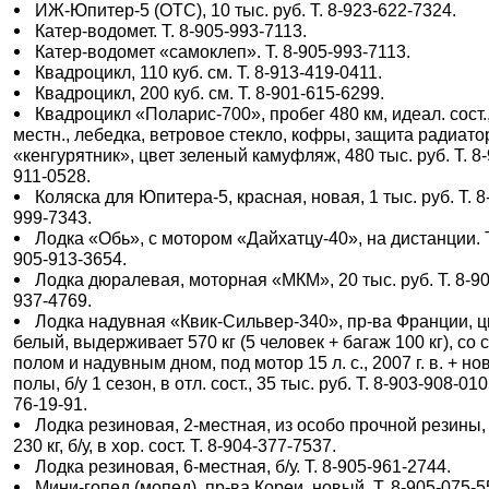
ИЖ-Юпитер-5 (ОТС), 10 тыс. руб. Т. 8-923-622-7324.
Катер-водомет. Т. 8-905-993-7113.
Катер-водомет «самоклеп». Т. 8-905-993-7113.
Квадроцикл, 110 куб. см. Т. 8-913-419-0411.
Квадроцикл, 200 куб. см. Т. 8-901-615-6299.
Квадроцикл «Поларис-700», пробег 480 км, идеал. сост.,
местн., лебедка, ветровое стекло, кофры, защита радиато
«кенгурятник», цвет зеленый камуфляж, 480 тыс. руб. Т. 8-
911-0528.
Коляска для Юпитера-5, красная, новая, 1 тыс. руб. Т. 8
999-7343.
Лодка «Обь», с мотором «Дайхатцу-40», на дистанции. Т
905-913-3654.
Лодка дюралевая, моторная «МКМ», 20 тыс. руб. Т. 8-90
937-4769.
Лодка надувная «Квик-Сильвер-340», пр-ва Франции, ц
белый, выдерживает 570 кг (5 человек + багаж 100 кг), со 
полом и надувным дном, под мотор 15 л. с., 2007 г. в. + н
полы, б/у 1 сезон, в отл. сост., 35 тыс. руб. Т. 8-903-908-010
76-19-91.
Лодка резиновая, 2-местная, из особо прочной резины, 
230 кг, б/у, в хор. сост. Т. 8-904-377-7537.
Лодка резиновая, 6-местная, б/у. Т. 8-905-961-2744.
Мини-гопед (мопед), пр-ва Кореи, новый. Т. 8-905-075-5