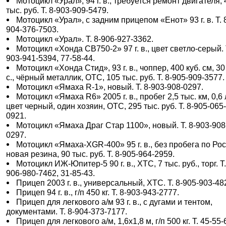
Мотоцикл «Урал», 94 г. в., требуется ремонт двигателя, 
тыс. руб. Т. 8-903-909-5479.
Мотоцикл «Урал», с задним прицепом «Енот» 93 г. в. Т. 
904-376-7503.
Мотоцикл «Урал». Т. 8-906-927-3362.
Мотоцикл «Хонда СВ750-2» 97 г. в., цвет светло-серый. Т
903-941-5394, 77-58-44.
Мотоцикл «Хонда Стид», 93 г. в., чоппер, 400 куб. см, 30
с., чёрный металлик, ОТС, 105 тыс. руб. Т. 8-905-909-3577.
Мотоцикл «Ямаха R-1», новый. Т. 8-903-908-0297.
Мотоцикл «Ямаха R6» 2005 г. в., пробег 2,5 тыс. км, 0,6 
цвет черный, один хозяин, ОТС, 295 тыс. руб. Т. 8-905-065
0921.
Мотоцикл «Ямаха Драг Стар 1100», новый. Т. 8-903-908
0297.
Мотоцикл «Ямаха-ХGR-400» 95 г. в., без пробега по Рос
новая резина, 90 тыс. руб. Т. 8-905-964-2959.
Мотоцикл ИЖ-Юпитер-5 90 г. в., ХТС, 7 тыс. руб., торг. Т.
906-980-7462, 31-85-43.
Прицеп 2003 г. в., универсальный, ХТС. Т. 8-905-903-48
Прицеп 94 г. в., г/п 450 кг. Т. 8-903-943-2777.
Прицеп для легкового а/м 93 г. в., с дугами и тентом,
документами. Т. 8-904-373-7177.
Прицеп для легкового а/м, 1,6х1,8 м, г/п 500 кг. Т. 45-55-