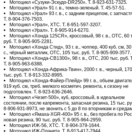
Мотоцикл «Сузуки-Эскудо-DR250». Т. 8-923-631-7325.
Мотоцикл «Урал» 91 г. в., темно-зеленый. Т. 45-57-51.
Мотоцикл «Урал» 93 г. в., с задним прицепом, с запчаст
Т. 8-904-376-7503.
Мотоцикл «Урал», ХТС. Т. 8-951-597-3207.
Мотоцикл «Урал». Т. 8-905-914-6270.
Мотоцикл «Хонда 125CR», кроссовый, 98 г. в., ОТС, 60 
руб. Т. 8-905-905-2281.
Мотоцикл «Хонда Стид», 93 г. в., чоппер, 400 куб. см, 30
с., чёрный металлик, ОТС, 105 тыс. руб. Т. 8-905-909-3577.
Мотоцикл «Хонда-CB1300», 98 г. в., ОТС, 200 тыс. руб. Т
Т. 8-905-963-6388.
Мотоцикл «Хонда-Африка-Твин», 2000 г. в., черный, 17
тыс. руб. Т. 8-913-332-8995.
Мотоцикл «Хонда-Файер-Плейд» 99 г. в., объем двигат
919 куб. см, треб. мелкого косметич. ремонта, к сезону не
подготовлен. Т. 8-923-636-2646.
Мотоцикл «Чезет-500», куб, кроссовый, в идеальном
состоянии, после капремонта, запасная резина, 15 тыс. руб
8-906-931-8973, не звонить с 5 до 8 по вторникам и средам
Мотоцикл «Ямаха-ХGR-400» 95 г. в., без пробега по Рос
новая резина, 90 тыс. руб. Т. 8-905-964-2959.
Мотоцикл ИЖ-56, ХТС. Т. 8-904-379-1644.
Мотоцикл ИЖ-Планета. Т. 8-913-417-7944.