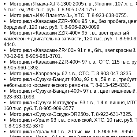
Мотоцикл Ямаха-XJR-1300 2005 г. в., Япония, 107 л. с.,
5 тыс. км, 290 тыс. руб. Т. 8-905-078-1757.
Мотоцикл «ИЖ-Планета-3», ХТС. Т. 8-923-638-0755.
Мотоцикл «Кавасаки ZZR-400» 95 г. в., без пробега, цве
бордовый, 120 тыс. руб. Т. 8-906-920-0099.
Мотоцикл «Кавасаки ZZR-400» 95 г. в., цвет красный
хамелеон + двигатель на запчасти, 120 тыс. руб. Т. 8-960-9
4440.
Мотоцикл «Кавасаки-ZR400» 91 г. в., б/п., цвет красный. 
70-12-95, 8-905-961-3701.
Мотоцикл «Кавасаки-ZZR-400» 97 г. в., ОТС, 115 тыс. руб
8-905-960-1392.
Мотоцикл «Кавровец» 62 г. в., ОТС. Т. 8-903-047-3235.
Мотоцикл «Сузуки-Бандит 400», 92 г. в., 59 л. с., требует
небольшого косметического ремонта. Т. 8-913-425-8301.
Мотоцикл «Сузуки-Бандит-400» 97 г. в., цвет вишневый. 
923-631-1693.
Мотоцикл «Сузуки-Интрудер», 93 г. в., 1,4 л, вишня, ИТС
160 тыс. руб. Т. 8-905-909-3577
Мотоцикл «Сузуки-Эскудо-DR250». Т. 8-923-631-7325.
Мотоцикл «Урал» 93 г. в., с коляской, ХТС, 10 тыс. руб. Т
Т. 8-913-332-5870.
Мотоцикл «Урал» 94 г. в., 20 тыс. км. Т. 8-906-981-9950.