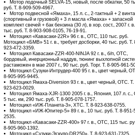
Мотор лодочный SELVA-15, новый, после обкатки, 50 т
руб. Т. 8-909-509-4967.
Мотор подвесной «Ямаха», 15 л. с., 2-тактный + 2 винт
(спортивный и грузовой) + 3 л масла «Ямаха» + запасной
комплект свечей + бак бензина (30 л), в хор. сост., 2007 г. в.
тыс. руб. Т. 8-903-908-0105, 76-19-91.
Мотоцикл «Кавасаки-22R» 96 г. в., ОТС, 110 тыс. руб.
Мотоцикл «БМВ» 51 г. в., требует досборки, 40 тыс. руб. Т. 
923-472-3359.
Мотоцикл Кавасаки-ZZR-400-NINJA 92 г. в., б/п, ОТС,
бордовый, инерционный наддув, тюнинг выхлопной сист
растаможен в мае 2007 г., 90 тыс. руб. Торг. Т. 8-905-961-5
Мотоцикл Сузуки-Интрудер-400 95 г. в., цвет черный, ОТ
8-905-995-9445.
Мотоцикл Ямаха-Diversion 93 г. в., цвет черный, ОТС. Т. 
923-623-0029.
Мотоцикл Ямаха-XJR-1300 2005 г. в., Япония, 107 л. с.,
5 тыс. км, 290 тыс. руб. Т. 8-905-078-1757.
Мотоцикл «ИЖ-Планета-3», ХТС. Т. 8-923-638-0755.
Мотоцикл «ИЖ-Юпитер-5» 89 г. в., 10 тыс. руб. Т. 8-951-
2535.
Мотоцикл «Кавасаки-ZZR-400» 97 г. в., ОТС, 115 тыс. руб
8-905-960-1392.
Мотоцикл «Сузуки-Эскудо-DR250». Т. 8-923-631-7325.