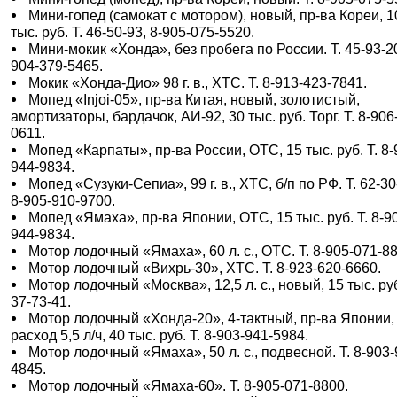
Мини-гопед (самокат с мотором), новый, пр-ва Кореи, 1
тыс. руб. Т. 46-50-93, 8-905-075-5520.
Мини-мокик «Хонда», без пробега по России. Т. 45-93-20
904-379-5465.
Мокик «Хонда-Дио» 98 г. в., ХТС. Т. 8-913-423-7841.
Мопед «Injоi-05», пр-ва Китая, новый, золотистый,
амортизаторы, бардачок, АИ-92, 30 тыс. руб. Торг. Т. 8-906
0611.
Мопед «Карпаты», пр-ва России, ОТС, 15 тыс. руб. Т. 8-
944-9834.
Мопед «Сузуки-Сепиа», 99 г. в., ХТС, б/п по РФ. Т. 62-30
8-905-910-9700.
Мопед «Ямаха», пр-ва Японии, ОТС, 15 тыс. руб. Т. 8-9
944-9834.
Мотор лодочный «Ямаха», 60 л. с., ОТС. Т. 8-905-071-8
Мотор лодочный «Вихрь-30», ХТС. Т. 8-923-620-6660.
Мотор лодочный «Москва», 12,5 л. с., новый, 15 тыс. руб
37-73-41.
Мотор лодочный «Хонда-20», 4-тактный, пр-ва Японии,
расход 5,5 л/ч, 40 тыс. руб. Т. 8-903-941-5984.
Мотор лодочный «Ямаха», 50 л. с., подвесной. Т. 8-903-
4845.
Мотор лодочный «Ямаха-60». Т. 8-905-071-8800.