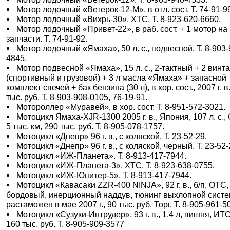
Мотор лодочный «Ветерок-12-М», в отл. сост. Т. 74-91-9
Мотор лодочный «Вихрь-30», ХТС. Т. 8-923-620-6660.
Мотор лодочный «Привет-22», в раб. сост. + 1 мотор на
запчасти. Т. 74-91-92.
Мотор лодочный «Ямаха», 50 л. с., подвесной. Т. 8-903-
4845.
Мотор подвесной «Ямаха», 15 л. с., 2-тактный + 2 винт
(спортивный и грузовой) + 3 л масла «Ямаха» + запасной
комплект свечей + бак бензина (30 л), в хор. сост., 2007 г. в.
тыс. руб. Т. 8-903-908-0105, 76-19-91.
Мотороллер «Муравей», в хор. сост. Т. 8-951-572-3021.
Мотоцикл Ямаха-XJR-1300 2005 г. в., Япония, 107 л. с.,
5 тыс. км, 290 тыс. руб. Т. 8-905-078-1757.
Мотоцикл «Днепр» 96 г. в., с коляской. Т. 23-52-29.
Мотоцикл «Днепр» 96 г. в., с коляской, черный. Т. 23-52-
Мотоцикл «ИЖ-Планета». Т. 8-913-417-7944.
Мотоцикл «ИЖ-Планета-3», ХТС. Т. 8-923-638-0755.
Мотоцикл «ИЖ-Юпитер-5». Т. 8-913-417-7944.
Мотоцикл «Кавасаки ZZR-400 NINJA», 92 г. в., б/п, ОТС,
бордовый, инерционный наддув, тюнинг выхлопной сист
растаможен в мае 2007 г., 90 тыс. руб. Торг. Т. 8-905-961-5
Мотоцикл «Сузуки-Интрудер», 93 г. в., 1,4 л, вишня, ИТС
160 тыс. руб. Т. 8-905-909-3577