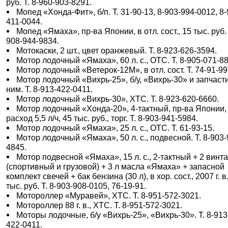
руб. Т. 8-960-903-8291.
Мопед «Хонда-Фит», б/п. Т. 31-90-13, 8-903-994-0012, 8-
411-0044.
Мопед «Ямаха», пр-ва Японии, в отл. сост., 15 тыс. руб. 
908-944-9834.
Мотокаски, 2 шт., цвет оранжевый. Т. 8-923-626-3594.
Мотор лодочный «Ямаха», 60 л. с., ОТС. Т. 8-905-071-8
Мотор лодочный «Ветерок-12М», в отл. сост. Т. 74-91-99
Мотор лодочный «Вихрь-25», б/у, «Вихрь-30» и запчасти
ним. Т. 8-913-422-0411.
Мотор лодочный «Вихрь-30», ХТС. Т. 8-923-620-6660.
Мотор лодочный «Хонда-20», 4-тактный, пр-ва Японии,
расход 5,5 л/ч, 45 тыс. руб., торг. Т. 8-903-941-5984.
Мотор лодочный «Ямаха», 25 л. с., ОТС. Т. 61-93-15.
Мотор лодочный «Ямаха», 50 л. с., подвесной. Т. 8-903-
4845.
Мотор подвесной «Ямаха», 15 л. с., 2-тактный + 2 винт
(спортивный и грузовой) + 3 л масла «Ямаха» + запасной
комплект свечей + бак бензина (30 л), в хор. сост., 2007 г. в.
тыс. руб. Т. 8-903-908-0105, 76-19-91.
Мотороллер «Муравей», ХТС. Т. 8-951-572-3021.
Мотороллер 88 г. в., ХТС. Т. 8-951-572-3021.
Моторы лодочные, б/у «Вихрь-25», «Вихрь-30». Т. 8-913
422-0411.