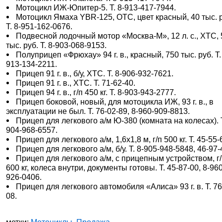
Мотоцикл ИЖ-Юпитер-5. Т. 8-913-417-7944.
Мотоцикл Ямаха YBR-125, ОТС, цвет красный, 40 тыс. 
Т. 8-951-162-0676.
Подвесной лодочный мотор «Москва-М», 12 л. с., ХТС, 
тыс. руб. Т. 8-903-068-9153.
Полуприцеп «Фрюхау» 94 г. в., красный, 750 тыс. руб. Т.
913-134-2211.
Прицеп 91 г. в., б/у, ХТС. Т. 8-906-932-7621.
Прицеп 91 г. в., ХТС. Т. 71-62-40.
Прицеп 94 г. в., г/п 450 кг. Т. 8-903-943-2777.
Прицеп боковой, новый, для мотоцикла ИЖ, 93 г. в., в
эксплуатации не был. Т. 76-02-89, 8-960-909-8813.
Прицеп для легкового а/м Ю-380 (комната на колесах). Т
904-968-6557.
Прицеп для легкового а/м, 1,6х1,8 м, г/п 500 кг. Т. 45-55-
Прицеп для легкового а/м, б/у. Т. 8-905-948-5848, 46-97-
Прицеп для легкового а/м, с прицепным устройством, г
600 кг, колеса внутри, документы готовы. Т. 45-87-00, 8-96
926-0406.
Прицеп для легкового автомобиля «Алиса» 93 г. в. Т. 76
08.