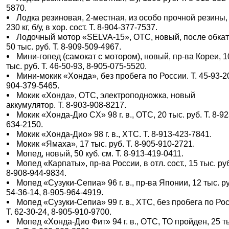
5870.
Лодка резиновая, 2-местная, из особо прочной резины, 
230 кг, б/у, в хор. сост. Т. 8-904-377-7537.
Лодочный мотор «SELVA-15», ОТС, новый, после обкат
50 тыс. руб. Т. 8-909-509-4967.
Мини-гопед (самокат с мотором), новый, пр-ва Кореи, 1
тыс. руб. Т. 46-50-93, 8-905-075-5520.
Мини-мокик «Хонда», без пробега по России. Т. 45-93-20
904-379-5465.
Мокик «Хонда», ОТС, электроподножка, новый
аккумулятор. Т. 8-903-908-8217.
Мокик «Хонда-Дио CX» 98 г. в., ОТС, 20 тыс. руб. Т. 8-92
634-2150.
Мокик «Хонда-Дио» 98 г. в., ХТС. Т. 8-913-423-7841.
Мокик «Ямаха», 17 тыс. руб. Т. 8-905-910-2721.
Мопед, новый, 50 куб. см. Т. 8-913-419-0411.
Мопед «Карпаты», пр-ва России, в отл. сост., 15 тыс. руб
8-908-944-9834.
Мопед «Сузуки-Сепиа» 96 г. в., пр-ва Японии, 12 тыс. ру
54-36-14, 8-905-964-4919.
Мопед «Сузуки-Сепиа» 99 г. в., ХТС, без пробега по Ро
Т. 62-30-24, 8-905-910-9700.
Мопед «Хонда-Дио Фит» 94 г. в., ОТС, ТО пройден, 25 т