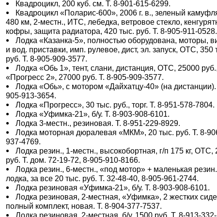
Квадроцикл, 200 куб. см. Т. 8-901-615-6299.
Квадроцикл «Поларис-600», 2006 г. в., зеленый камуфл
480 км, 2-местн., ИТС, лебедка, ветровое стекло, кенгурят
кофры, защита радиатора, 420 тыс. руб. Т. 8-905-911-0528
Лодка «Казанка-5», полностью оборудована, моторы, в
и вод. приставки, имп. рулевое, дист, эл. запуск, ОТС, 350 
руб. Т. 8-905-909-3577.
Лодка «Обь 1», тент, слани, дистанция, ОТС, 25000 руб.
«Прогресс 2», 27000 руб. Т. 8-905-909-3577.
Лодка «Обь», с мотором «Дайхатцу-40» (на дистанции). 
905-913-3654.
Лодка «Прогресс», 30 тыс. руб., торг. Т. 8-951-578-7804.
Лодка «Уфимка-21», б/у. Т. 8-903-908-6101.
Лодка 3-местн., резиновая. Т. 8-951-229-8929.
Лодка моторная дюралевая «МКМ», 20 тыс. руб. Т. 8-90
937-4769.
Лодка резин., 1-местн., высокобортная, г/п 175 кг, ОТС,
руб. Т. дом. 72-19-72, 8-905-910-8166.
Лодка резин., 6-местн., «под мотор» + маленькая резин
лодка, за все 20 тыс. руб. Т. 32-48-40, 8-905-961-2744.
Лодка резиновая «Уфимка-21», б/у. Т. 8-903-908-6101.
Лодка резиновая, 2-местная, «Уфимка», 2 жестких сиде
полный комплект, новая. Т. 8-904-377-7537.
Лодка резиновая, 2-местная, б/у, 1500 руб. Т. 8-913-332-