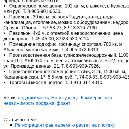
аренда. Т. 8-909-522-0118.
Охраняемое помещение, 102 кв. м, в цоколе, в Кузнецке
млн руб. Т. 8-905-901-6530.
Павильон, 30 кв. м, рынок «Радуга», холод. вода,
канализация, отопление, можно с оборудованием, недоро
Срочно. Обмен. Т. 57-53-27, 8-913-316-7130.
Павильон, 4х6 м, с отделкой в евроисполнении, цена
договорная. Т. 45-45-00, 8-923-630-5214.
Помещение под офис, гостиницу, спортзал, 700 кв. м,
Абашево, можно частями. Т. 8-905-072-6313.
Производственная база, тупик железнодорожный, 1100 
кран 10 т, АБК 470 кв. м, весы автомобильные, S=2,5 га, ц
ул. Производственная, 21. Т. 8-903-909-7926.
Производственное помещение с АБК, 3-эт., 1500 кв. м,
Карагандинская, 17, 5,5 млн руб. Т. 74-08-33, 8-903-908-42
Торговый киоск в центре. Т. 8-913-317-4810.
метки:
недвижимость
,
Новокузнецк. Коммерческая
недвижимость продажа
,
франт
Статьи по теме:
Регистрация прав на землю растет, на ипотеку