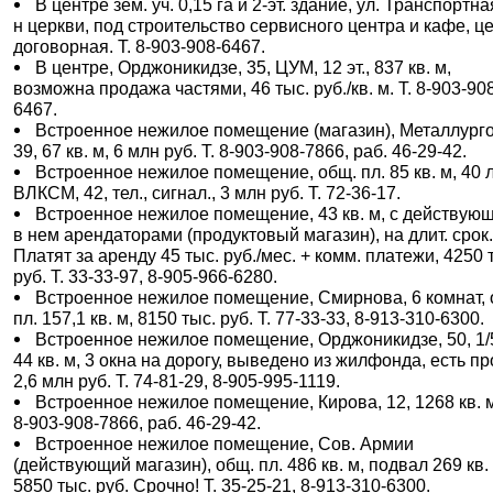
В центре зем. уч. 0,15 га и 2-эт. здание, ул. Транспортная
н церкви, под строительство сервисного центра и кафе, ц
договорная. Т. 8-903-908-6467.
В центре, Орджоникидзе, 35, ЦУМ, 12 эт., 837 кв. м,
возможна продажа частями, 46 тыс. руб./кв. м. Т. 8-903-90
6467.
Встроенное нежилое помещение (магазин), Металлурго
39, 67 кв. м, 6 млн руб. Т. 8-903-908-7866, раб. 46-29-42.
Встроенное нежилое помещение, общ. пл. 85 кв. м, 40 
ВЛКСМ, 42, тел., сигнал., 3 млн руб. Т. 72-36-17.
Встроенное нежилое помещение, 43 кв. м, с действую
в нем арендаторами (продуктовый магазин), на длит. срок
Платят за аренду 45 тыс. руб./мес. + комм. платежи, 4250 
руб. Т. 33-33-97, 8-905-966-6280.
Встроенное нежилое помещение, Смирнова, 6 комнат, 
пл. 157,1 кв. м, 8150 тыс. руб. Т. 77-33-33, 8-913-310-6300.
Встроенное нежилое помещение, Орджоникидзе, 50, 1/5 
44 кв. м, 3 окна на дорогу, выведено из жилфонда, есть пр
2,6 млн руб. Т. 74-81-29, 8-905-995-1119.
Встроенное нежилое помещение, Кирова, 12, 1268 кв. м
8-903-908-7866, раб. 46-29-42.
Встроенное нежилое помещение, Сов. Армии
(действующий магазин), общ. пл. 486 кв. м, подвал 269 кв.
5850 тыс. руб. Срочно! Т. 35-25-21, 8-913-310-6300.