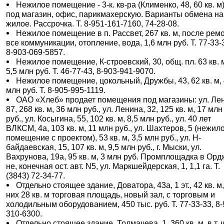
Нежилое помещение - 3-к. кв-ра (Клименко, 48, 60 кв. м)
под магазин, офис, парикмахерскую. Варианты обмена на
жилое. Рассрочка. Т. 8-951-161-7160, 74-28-08.
Нежилое помещение в п. Рассвет, 267 кв. м, после рем
все коммуникации, отопление, вода, 1,6 млн руб. Т. 77-33-
8-903-069-5857.
Нежилое помещение, К-строевский, 30, общ. пл. 63 кв. 
5,5 млн руб. Т. 46-77-43, 8-903-941-9070.
Нежилое помещение, цокольный, Дружбы, 43, 62 кв. м, 
млн руб. Т. 8-905-995-1119.
ОАО «Хлеб» продает помещения под магазины: ул. Ле
87, 268 кв. м, 36 млн руб., ул. Ленина, 32, 125 кв. м, 17 млн
руб., ул. Косыгина, 55, 102 кв. м, 8,5 млн руб., ул. 40 лет
ВЛКСМ, 4а, 103 кв. м, 11 млн руб., ул. Шахтеров, 5 (нежил
помещение с проектом), 53 кв. м, 3,5 млн руб., ул. Н-
байдаевская, 15, 107 кв. м, 9,5 млн руб., г. Мыски, ул.
Вахрунова, 19а, 95 кв. м, 3 млн руб. Промплощадка в Ордж
не, конечная ост. авт. N5, ул. Маркшейдерская, 1, 1,1 га. Т.
(3843) 72-34-77.
Отдельно стоящее здание, Доватора, 43а, 1 эт., 42 кв. м,
них 28 кв. м торговая площадь, новый зал, с торговым и
холодильным оборудованием, 450 тыс. руб. Т. 77-33-33, 8-
310-6300.
Отдельно стоящее здание, Толмачева, 1, 360 кв. м, в т. ч