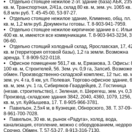
Отдельно стоящее нежилое 2-эт. здание (база) АБК, 235
кв. м, Транспортная, 2/41а, склад 80 кв. м, зем. уч. 1065 кв.
6,8 млн руб. Т. 45-45-00, 53-97-27.
Отдельно стоящее нежилое здание, Клименко, общ. пл. 
кв. м, 1,2 млн руб. Документы готовы. Т. 8-903-941-7959.
Отдельно стоящее нежилое кирпичное здание в с. Ильи
400 кв. м, имеются все коммуникации. Т. 8-903-943-3234, 3
06-60.
Отдельно стоящий холодный склад, Ярославская, 17, 4
кв. м (территория оптовой базы), 1,2 га земли. Возможна
аренда. Т. 8-909-522-0118.
Офисное помещение 561,7 кв. м, Ермакова, 3. Офисы: 
100 кв. м, Строителей, 56. Зем. уч. 0,9 га, Запсиб. Возмож
обмен. Производственно-складской комплекс, 12 тыс. кв. 
зем. уч. 4 га, 6 км, ул. Полевая. Торгово-офисное здание, 
кв. м, зем. уч. 1 га, Сибиряков-Гвардейцев, 2. Гостиница
(незав. строительство), г. Зеленая, п. Шерегеш, зем. уч. 0,3
Производ.-складские здания 3842, 2040, 4360, 1079, 1256,
кв. м, ул. Куйбышева, 17. Т. 8-905-966-3781.
Павильон, 2,5х4 м, в Кузнецке, Обнорского, 38. Т. 37-09-
8-961-700-7028.
Павильон, 30 кв. м, рынок «Радуга», холод. вода,
канализация, отопление, можно с оборудованием, недоро
Срочно. Обмен. Т. 57-53-27, 8-913-316-7130.