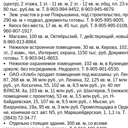
(центр), 2 этажа, 1 эт. - 11 кв. м, 2 эт. - 12 кв. м, общ. пл. 23 к
80 тыс. руб./кв. м. Т. 8-903-994-9452, 8-903-945-4679.
Зем. участок в р-не Покрышкина, под строительство, пр
290 кв. м + подвал, документы готовы. Т. 8-905-995-9005.
Киоск без места, 17 кв. м, 45 тыс. руб. Т. 8-905-995-0108,
960-907-1917.
Магазин, 100 кв. м, Октябрьский, 7, действующий, новый
8-960-913-8864.
Нежилое встроенное помещение, 30 кв. м, Кирова, 102,
эт., 2 комн., тел., Интернет, охрана, 1150 тыс. руб. Докумен
готовы. Т. 8-903-941-8653.
Нежилое охраняемое помещение, 102 кв. м, в Кузнецке
цоколе, без посредников. Недорого. Т. 8-905-901-6530.
ОАО «Хлеб» продает помещения под магазины: ул. Ле
87, 268 кв. м, 36 млн руб., ул. Ленина, 32, 125 кв. м, 17 млн
руб., ул. Косыгина, 55, 102 кв. м, 8,5 млн руб., ул. 40 лет
ВЛКСМ, 4а, 103 кв. м, 11 млн руб., ул. Шахтеров, 5 (нежил
помещение с проектом), 53 кв. м, 3,5 млн руб., ул. Н-
байдаевская, 15, 107 кв. м, 9,5 млн руб., г. Мыски, ул.
Вахрунова, 19а, 95 кв. м, 3 млн руб. Промплощадка в Ордж
не, конечная ост. авт. N5, ул. Маркшейдерская, 1, 1,1 га. Т.
(3843) 72-34-77.
Отдельно стоящее здание, 300 кв. м, со всеми