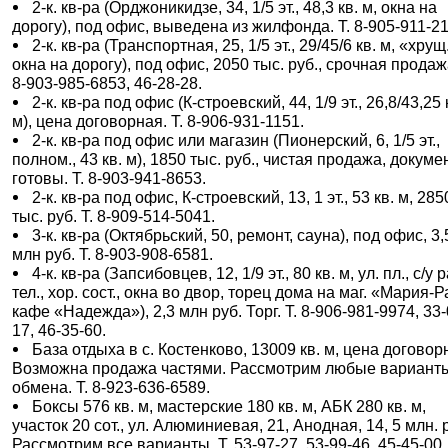
2-к. кв-ра (Орджоникидзе, 34, 1/5 эт., 48,3 кв. м, окна на
дорогу), под офис, выведена из жилфонда. Т. 8-905-911-2
2-к. кв-ра (Транспортная, 25, 1/5 эт., 29/45/6 кв. м, «хрущ
окна на дорогу), под офис, 2050 тыс. руб., срочная продажа
8-903-985-6853, 46-28-28.
2-к. кв-ра под офис (К-строевский, 44, 1/9 эт., 26,8/43,25 
м), цена договорная. Т. 8-906-931-1151.
2-к. кв-ра под офис или магазин (Пионерский, 6, 1/5 эт.,
полном., 43 кв. м), 1850 тыс. руб., чистая продажа, докум
готовы. Т. 8-903-941-8653.
2-к. кв-ра под офис, К-строевский, 13, 1 эт., 53 кв. м, 285
тыс. руб. Т. 8-909-514-5041.
3-к. кв-ра (Октябрьский, 50, ремонт, сауна), под офис, 3,
млн руб. Т. 8-903-908-6581.
4-к. кв-ра (Запсибовцев, 12, 1/9 эт., 80 кв. м, ул. пл., с/у р
тел., хор. сост., окна во двор, торец дома на маг. «Мария-Р
кафе «Надежда»), 2,3 млн руб. Торг. Т. 8-906-981-9974, 33-
17, 46-35-60.
База отдыха в с. Костенково, 13009 кв. м, цена договор
Возможна продажа частями. Рассмотрим любые вариант
обмена. Т. 8-923-636-6589.
Боксы 576 кв. м, мастерские 180 кв. м, АБК 280 кв. м,
участок 20 сот., ул. Алюминиевая, 21, Анодная, 14, 5 млн. 
Рассмотрим все варианты. Т. 53-97-27, 53-99-46, 45-45-00.