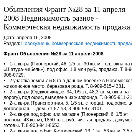
Объявления Франт №28 за 11 апреля
2008 Недвижимость разное -
Коммерческая недвижимость продажа
Дата: апреля 16, 2008
Раздел:
Новокузнецк. Коммерческая недвижимость прода
Франт Объявления №28 за 11 апреля 2008
1-к. кв-ра (Пионерский, 46, 1/5 эт., 30 кв. м, тел., окна на 
«Шатура-мебель»), под офис, 1,8 млн руб., продажа. Т. 8-9
908-0729.
2 участка земли 7 и 8 га в дачном поселке в Новомоско
живописное место, березовая роща. Т. 8-909-515-4331.
2-к. кв-ра (Орджоникидзе, 34, 1/5 эт., 48,3 кв. м, окна на
дорогу), под офис, выведена из жилфонда. Т. 8-905-911-2
2-к. кв-ра (Транспортная, 5, 1/5 эт., с торца), под офис, 
договорная. Т. дом. 71-87-58, 8-906-987-8101.
2-к. кв-ра под офис или магазин (Пионерский, 6, 1/5 эт.,
полном., 43 кв. м), 1850 тыс. руб., чистая продажа, докум
готовы. Т. 8-903-941-8653.
2-к. кв-ра под офис, К-строевский, 13, 1 эт., 53 кв. м, 3,5