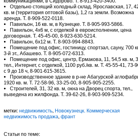
коммуникациями, в Сидорово. Т. 8-913-420-3400.
Отдельно стоящий холодный склад, Ярославская, 17, 4
кв. м (территория оптовой базы), 1,2 га земли. Возможна
аренда. Т. 8-909-522-0118.
Павильон, 16 кв. м, в Кузнецке. Т. 8-905-993-5866.
Павильон, 4х6 м, с отделкой в евроисполнении, цена
договорная. Т. 45-45-00, 8-923-630-5214.
Павильон, 6х12 м. Т. 8-903-994-8843.
Помещение под офис, гостиницу, спортзал, сауну, 700 кв
3-й эт., Абашево. Т. 8-905-072-6313.
Помещение под офис, центр, Ермакова, 11, 54,5 кв. м, 3 
тел., Интернет, с отделкой, 1100 руб./кв. м. Т. 45-55-41, 73-9
с 9 до 18 ч, 8-901-615-3615.
Производственное здание в р-не Абагурской аглофабр
1920 кв. м. Т. 72-58-96, 33-25-00, 8-905-905-2255.
Строителей, 31, 32 кв. м, окна на Дворец спорта, тел.,
выведена из жилфонда. Т. 39-62-26, 8-903-909-5234.
метки:
недвижимость
,
Новокузнецк. Коммерческая
недвижимость продажа
,
франт
Статьи по теме: