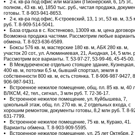
2-к. кв-ра под офис или магазин (Пионерский, 6, 1/5 эт.,
полном., 43 кв. м), 1850 тыс. руб., чистая продажа, докум
готовы. Т. 8-903-941-8653.
2-к. кв-ра под офис, К-строевский, 13, 1 эт., 53 кв. м, 3,5
руб. Т. 8-909-514-5041.
База отдыха в с. Костенково, 13009 кв. м, цена договор
Возможна продажа частями. Рассмотрим любые вариант
обмена. Т. 8-923-636-6589.
Боксы 576 кв. м, мастерские 180 кв. м, АБК 280 кв. м,
участок 20 сот., ул. Алюминиевая, 21, Анодная, 14, 5 млн. 
Рассмотрим все варианты. Т. 53-97-27, 53-99-46, 45-45-00.
В Междуреченске отдельно стоящее здание, Кузнецкая,
400 кв. м, потолки 6,5 м, бывший спортзал, земля в
собственности 800 кв. м, есть стоянка. Т. 8-906-987-9427, 8
906-987-9431.
Встроенное нежилое помещение, общ. пл. 85 кв. м, 40 
ВЛКСМ, 42, тел., сигнал., 3 млн руб. Т. 72-36-17.
Встроенное нежилое помещение, ул. Куйбышева, 7,
цокольный этаж, общ. пл. 270 кв. м, 2 отдельных входа, с
хорошим ремонтом, документы готовы, 8,2 млн руб. Т. 8-9
631-7799.
Встроенное нежилое помещение, 75 кв. м, Курако, 41.
Варианты обмена. Т. 8-903-909-5595.
Встроенное нежилое помещение, ул. 25 лет Октября, 2