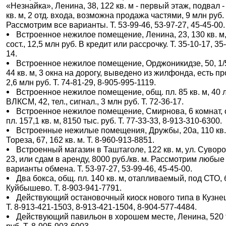
«Незнайка», Ленина, 38, 122 кв. м - первый этаж, подвал -
кв. м, 2 отд. входа, возможна продажа частями, 9 млн руб.
Рассмотрим все варианты. Т. 53-99-46, 53-97-27, 45-45-00.
Встроенное нежилое помещение, Ленина, 23, 130 кв. м,
сост., 12,5 млн руб. В кредит или рассрочку. Т. 35-10-17, 35
14.
Встроенное нежилое помещение, Орджоникидзе, 50, 1/5 
44 кв. м, 3 окна на дорогу, выведено из жилфонда, есть пр
2,6 млн руб. Т. 74-81-29, 8-905-995-1119.
Встроенное нежилое помещение, общ. пл. 85 кв. м, 40 
ВЛКСМ, 42, тел., сигнал., 3 млн руб. Т. 72-36-17.
Встроенное нежилое помещение, Смирнова, 6 комнат, 
пл. 157,1 кв. м, 8150 тыс. руб. Т. 77-33-33, 8-913-310-6300.
Встроенные нежилые помещения, Дружбы, 20а, 110 кв.
Тореза, 67, 162 кв. м. Т. 8-960-913-8851.
Встроенный магазин в Таштаголе, 122 кв. м, ул. Суворо
23, или сдам в аренду, 8000 руб./кв. м. Рассмотрим любые
варианты обмена. Т. 53-97-27, 53-99-46, 45-45-00.
Два бокса, общ. пл. 140 кв. м, отапливаемый, под СТО, 
Куйбышево. Т. 8-903-941-7791.
Действующий остановочный киоск нового типа в Кузне
Т. 8-913-421-1503, 8-913-421-1504, 8-904-577-4484.
Действующий павильон в хорошем месте, Ленина, 520 