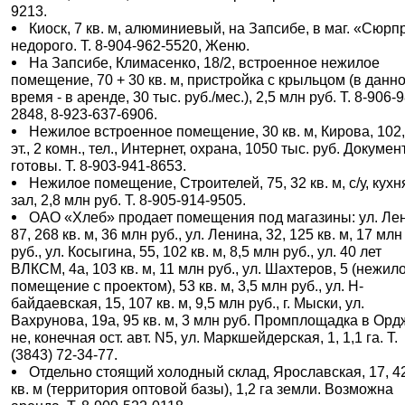
9213.
Киоск, 7 кв. м, алюминиевый, на Запсибе, в маг. «Сюрп
недорого. Т. 8-904-962-5520, Женю.
На Запсибе, Климасенко, 18/2, встроенное нежилое
помещение, 70 + 30 кв. м, пристройка с крыльцом (в данн
время - в аренде, 30 тыс. руб./мес.), 2,5 млн руб. Т. 8-906-
2848, 8-923-637-6906.
Нежилое встроенное помещение, 30 кв. м, Кирова, 102,
эт., 2 комн., тел., Интернет, охрана, 1050 тыс. руб. Докуме
готовы. Т. 8-903-941-8653.
Нежилое помещение, Строителей, 75, 32 кв. м, с/у, кухн
зал, 2,8 млн руб. Т. 8-905-914-9505.
ОАО «Хлеб» продает помещения под магазины: ул. Ле
87, 268 кв. м, 36 млн руб., ул. Ленина, 32, 125 кв. м, 17 млн
руб., ул. Косыгина, 55, 102 кв. м, 8,5 млн руб., ул. 40 лет
ВЛКСМ, 4а, 103 кв. м, 11 млн руб., ул. Шахтеров, 5 (нежил
помещение с проектом), 53 кв. м, 3,5 млн руб., ул. Н-
байдаевская, 15, 107 кв. м, 9,5 млн руб., г. Мыски, ул.
Вахрунова, 19а, 95 кв. м, 3 млн руб. Промплощадка в Ордж
не, конечная ост. авт. N5, ул. Маркшейдерская, 1, 1,1 га. Т.
(3843) 72-34-77.
Отдельно стоящий холодный склад, Ярославская, 17, 4
кв. м (территория оптовой базы), 1,2 га земли. Возможна