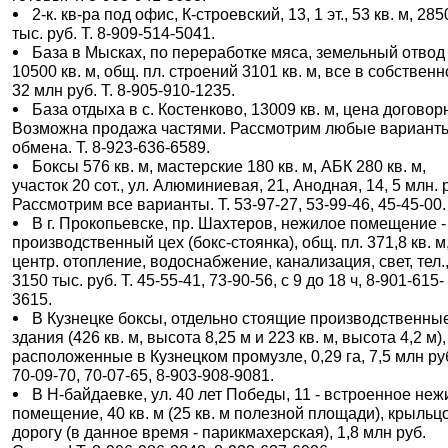
2-к. кв-ра под офис, К-строевский, 13, 1 эт., 53 кв. м, 285
тыс. руб. Т. 8-909-514-5041.
База в Мысках, по переработке мяса, земельный отвод
10500 кв. м, общ. пл. строений 3101 кв. м, все в собственн
32 млн руб. Т. 8-905-910-1235.
База отдыха в с. Костенково, 13009 кв. м, цена договор
Возможна продажа частями. Рассмотрим любые вариант
обмена. Т. 8-923-636-6589.
Боксы 576 кв. м, мастерские 180 кв. м, АБК 280 кв. м,
участок 20 сот., ул. Алюминиевая, 21, Анодная, 14, 5 млн. 
Рассмотрим все варианты. Т. 53-97-27, 53-99-46, 45-45-00.
В г. Прокопьевске, пр. Шахтеров, нежилое помещение -
производственный цех (бокс-стоянка), общ. пл. 371,8 кв. м
центр. отопление, водоснабжение, канализация, свет, тел.
3150 тыс. руб. Т. 45-55-41, 73-90-56, с 9 до 18 ч, 8-901-615-
3615.
В Кузнецке боксы, отдельно стоящие производственны
здания (426 кв. м, высота 8,25 м и 223 кв. м, высота 4,2 м),
расположенные в Кузнецком промузле, 0,29 га, 7,5 млн руб
70-09-70, 70-07-65, 8-903-908-9081.
В Н-байдаевке, ул. 40 лет Победы, 11 - встроенное не
помещение, 40 кв. м (25 кв. м полезной площади), крыльц
дорогу (в данное время - парикмахерская), 1,8 млн руб.