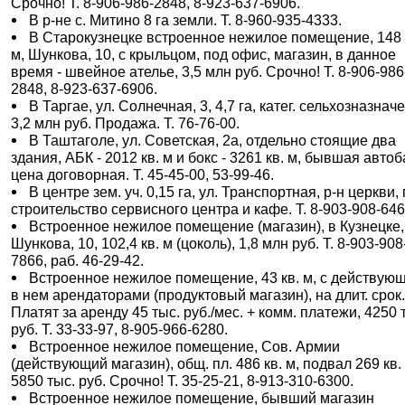
Срочно! Т. 8-906-986-2848, 8-923-637-6906.
В р-не с. Митино 8 га земли. Т. 8-960-935-4333.
В Старокузнецке встроенное нежилое помещение, 148 
м, Шункова, 10, с крыльцом, под офис, магазин, в данное
время - швейное ателье, 3,5 млн руб. Срочно! Т. 8-906-986
2848, 8-923-637-6906.
В Таргае, ул. Солнечная, 3, 4,7 га, катег. сельхозназнач
3,2 млн руб. Продажа. Т. 76-76-00.
В Таштаголе, ул. Советская, 2а, отдельно стоящие два
здания, АБК - 2012 кв. м и бокс - 3261 кв. м, бывшая автоб
цена договорная. Т. 45-45-00, 53-99-46.
В центре зем. уч. 0,15 га, ул. Транспортная, р-н церкви,
строительство сервисного центра и кафе. Т. 8-903-908-646
Встроенное нежилое помещение (магазин), в Кузнецке,
Шункова, 10, 102,4 кв. м (цоколь), 1,8 млн руб. Т. 8-903-908
7866, раб. 46-29-42.
Встроенное нежилое помещение, 43 кв. м, с действую
в нем арендаторами (продуктовый магазин), на длит. срок
Платят за аренду 45 тыс. руб./мес. + комм. платежи, 4250 
руб. Т. 33-33-97, 8-905-966-6280.
Встроенное нежилое помещение, Сов. Армии
(действующий магазин), общ. пл. 486 кв. м, подвал 269 кв.
5850 тыс. руб. Срочно! Т. 35-25-21, 8-913-310-6300.
Встроенное нежилое помещение, бывший магазин