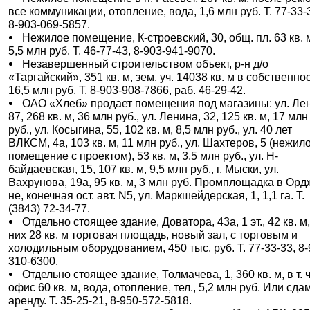
все коммуникации, отопление, вода, 1,6 млн руб. Т. 77-33-
8-903-069-5857.
Нежилое помещение, К-строевский, 30, общ. пл. 63 кв. 
5,5 млн руб. Т. 46-77-43, 8-903-941-9070.
Незавершенный строительством объект, р-н д/о
«Таргайский», 351 кв. м, зем. уч. 14038 кв. м в собственно
16,5 млн руб. Т. 8-903-908-7866, раб. 46-29-42.
ОАО «Хлеб» продает помещения под магазины: ул. Ле
87, 268 кв. м, 36 млн руб., ул. Ленина, 32, 125 кв. м, 17 млн
руб., ул. Косыгина, 55, 102 кв. м, 8,5 млн руб., ул. 40 лет
ВЛКСМ, 4а, 103 кв. м, 11 млн руб., ул. Шахтеров, 5 (нежил
помещение с проектом), 53 кв. м, 3,5 млн руб., ул. Н-
байдаевская, 15, 107 кв. м, 9,5 млн руб., г. Мыски, ул.
Вахрунова, 19а, 95 кв. м, 3 млн руб. Промплощадка в Ордж
не, конечная ост. авт. N5, ул. Маркшейдерская, 1, 1,1 га. Т.
(3843) 72-34-77.
Отдельно стоящее здание, Доватора, 43а, 1 эт., 42 кв. м,
них 28 кв. м торговая площадь, новый зал, с торговым и
холодильным оборудованием, 450 тыс. руб. Т. 77-33-33, 8-
310-6300.
Отдельно стоящее здание, Толмачева, 1, 360 кв. м, в т. ч
офис 60 кв. м, вода, отопление, тел., 5,2 млн руб. Или сда
аренду. Т. 35-25-21, 8-950-572-5818.