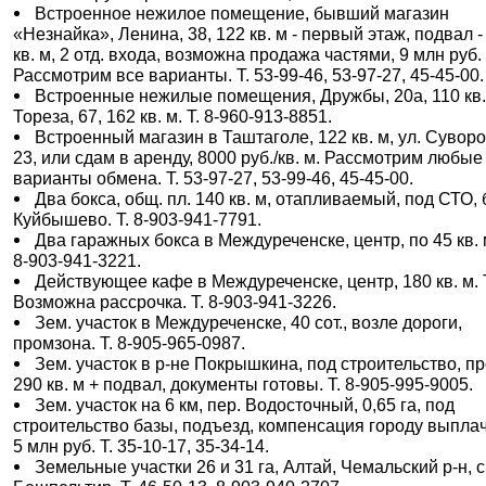
Встроенное нежилое помещение, бывший магазин
«Незнайка», Ленина, 38, 122 кв. м - первый этаж, подвал -
кв. м, 2 отд. входа, возможна продажа частями, 9 млн руб.
Рассмотрим все варианты. Т. 53-99-46, 53-97-27, 45-45-00.
Встроенные нежилые помещения, Дружбы, 20а, 110 кв.
Тореза, 67, 162 кв. м. Т. 8-960-913-8851.
Встроенный магазин в Таштаголе, 122 кв. м, ул. Суворо
23, или сдам в аренду, 8000 руб./кв. м. Рассмотрим любые
варианты обмена. Т. 53-97-27, 53-99-46, 45-45-00.
Два бокса, общ. пл. 140 кв. м, отапливаемый, под СТО, 
Куйбышево. Т. 8-903-941-7791.
Два гаражных бокса в Междуреченске, центр, по 45 кв. м
8-903-941-3221.
Действующее кафе в Междуреченске, центр, 180 кв. м. 
Возможна рассрочка. Т. 8-903-941-3226.
Зем. участок в Междуреченске, 40 сот., возле дороги,
промзона. Т. 8-905-965-0987.
Зем. участок в р-не Покрышкина, под строительство, пр
290 кв. м + подвал, документы готовы. Т. 8-905-995-9005.
Зем. участок на 6 км, пер. Водосточный, 0,65 га, под
строительство базы, подъезд, компенсация городу выпла
5 млн руб. Т. 35-10-17, 35-34-14.
Земельные участки 26 и 31 га, Алтай, Чемальский р-н, с