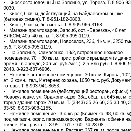
Киоск остановочный на Запсибе, ул. Тореза. Т. 8-906-93
0030.
Киоск, 6 кв. м, действующий, на Байдаевском рынке
(бытовая химия). Т. 8-951-182-0808.
Киоск, 9 кв. м, без места. Т. 8-905-966-3168.
Магазин промтоваров, Запсиб, ост. «Березка», 40 лет
ВЛКСМ, 40а, 40 кв. м. Т. 8-905-995-1119.
Магазин промтоваров, Новоселов, 23б, 4 кв. м, 3250 ты
руб. Т. 8-905-995-1119.
На Запсибе, Климасенко, 18/2, встроенное нежилое
помещение, 70 + 30 кв. м, пристройка с крыльцом (в данн
время - в аренде, 30 тыс. руб./мес.), 2,5 млн руб. Т. 8-906-
2848, 8-923-637-6906.
Нежилое встроенное помещение, 30 кв. м, Кирова, 102,
эт., 2 комн., тел., Интернет, охрана, 1050 тыс. руб. Докуме
готовы. Т. 8-903-941-8653.
Нежилое помещение (действующий ресторан, офисы) 
Новокузнецке, ул. Орджоникидзе, 38а, общ. пл. 645 кв. м, 
торца здания гараж 70 кв. м. Т. (3843) 35-26-60, 35-33-40, 3
33-50, 8-903-908-1155.
Нежилое помещение - 3-к. кв-ра (Клименко, 48, 60 кв. м)
под магазин, офис, парикмахерскую. Варианты обмена на
жилое. Рассрочка. Т. 8-951-161-7160, 74-28-08.
Нежилое помещение в п. Рассвет, 267 кв. м, после рем