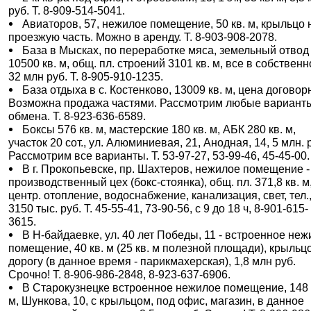
руб. Т. 8-909-514-5041.
Авиаторов, 57, нежилое помещение, 50 кв. м, крыльцо 
проезжую часть. Можно в аренду. Т. 8-903-908-2078.
База в Мысках, по переработке мяса, земельный отвод
10500 кв. м, общ. пл. строений 3101 кв. м, все в собственн
32 млн руб. Т. 8-905-910-1235.
База отдыха в с. Костенково, 13009 кв. м, цена договор
Возможна продажа частями. Рассмотрим любые вариант
обмена. Т. 8-923-636-6589.
Боксы 576 кв. м, мастерские 180 кв. м, АБК 280 кв. м,
участок 20 сот., ул. Алюминиевая, 21, Анодная, 14, 5 млн. 
Рассмотрим все варианты. Т. 53-97-27, 53-99-46, 45-45-00.
В г. Прокопьевске, пр. Шахтеров, нежилое помещение -
производственный цех (бокс-стоянка), общ. пл. 371,8 кв. м
центр. отопление, водоснабжение, канализация, свет, тел.
3150 тыс. руб. Т. 45-55-41, 73-90-56, с 9 до 18 ч, 8-901-615-
3615.
В Н-байдаевке, ул. 40 лет Победы, 11 - встроенное не
помещение, 40 кв. м (25 кв. м полезной площади), крыльц
дорогу (в данное время - парикмахерская), 1,8 млн руб.
Срочно! Т. 8-906-986-2848, 8-923-637-6906.
В Старокузнецке встроенное нежилое помещение, 148 
м, Шункова, 10, с крыльцом, под офис, магазин, в данное