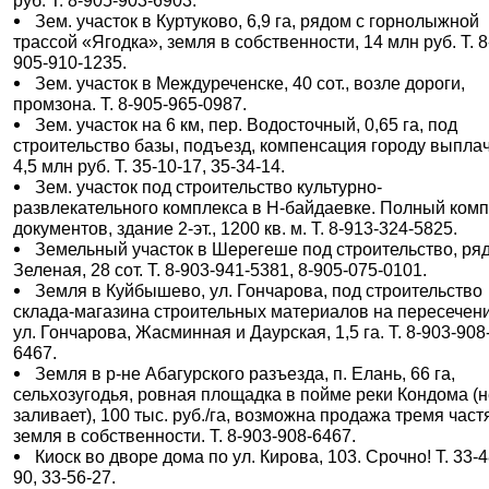
руб. Т. 8-905-903-6903.
Зем. участок в Куртуково, 6,9 га, рядом с горнолыжной
трассой «Ягодка», земля в собственности, 14 млн руб. Т. 8
905-910-1235.
Зем. участок в Междуреченске, 40 сот., возле дороги,
промзона. Т. 8-905-965-0987.
Зем. участок на 6 км, пер. Водосточный, 0,65 га, под
строительство базы, подъезд, компенсация городу выпла
4,5 млн руб. Т. 35-10-17, 35-34-14.
Зем. участок под строительство культурно-
развлекательного комплекса в Н-байдаевке. Полный комп
документов, здание 2-эт., 1200 кв. м. Т. 8-913-324-5825.
Земельный участок в Шерегеше под строительство, ряд
Зеленая, 28 сот. Т. 8-903-941-5381, 8-905-075-0101.
Земля в Куйбышево, ул. Гончарова, под строительство
склада-магазина строительных материалов на пересечен
ул. Гончарова, Жасминная и Даурская, 1,5 га. Т. 8-903-908
6467.
Земля в р-не Абагурского разъезда, п. Елань, 66 га,
сельхозугодья, ровная площадка в пойме реки Кондома (
заливает), 100 тыс. руб./га, возможна продажа тремя част
земля в собственности. Т. 8-903-908-6467.
Киоск во дворе дома по ул. Кирова, 103. Срочно! Т. 33-4
90, 33-56-27.