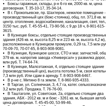
Боксы гаражные, склады, р-н 6-го км, 2000 кв. м, цена
договорная. Т. 35-10-17, 35-34-14.
В г. Прокопьевске, пр. Шахтеров, нежилое помещение -
производственный цех (бокс-стоянка), общ. пл. 371,8 кв. м
центр. отопление, водоснабжение, канализация, свет, тел.
3150 тыс. руб. Т. 45-55-41, 73-90-56, с 9 до 18 ч, 8-901-615-
3615.
В Кузнецке боксы, отдельно стоящие производственны
здания (426 кв. м, высота 8,25 м и 223 кв. м, высота 4,2 м),
расположенные в Кузнецком промузле, 0,29 га, 7,5 млн руб
70-09-70, 70-07-65, 8-903-908-9081.
В Кузнецке, Кузнецкое шоссе, СТО и маг. запчастей, общ
379 кв. м, напротив завода «Универсал» у развилка дорог,
млн руб. Т. 74-64-74.
В Кузнецке, Малоэтажная, 4, отдельно стоящее здание
(производственный цех), высота потолка 5 м, своя котель
7,3 млн руб. Или сдам в аренду. Т. 8-903-908-6467.
В р-не с. Митино 8 га земли. Т. 8-960-935-4333.
В Таргае, ул. Солнечная, 3, 4,7 га, катег. сельхозназнач
3,2 млн руб. Продажа. Т. 76-76-00.
В Таштаголе, ул. Советская, 2а, отдельно стоящие два
здания, АБК - 2012 кв. м и бокс - 3261 кв. м, бывшая автоб
цена договорная. Т. 45-45-00, 53-99-46.