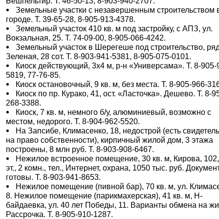
Бешпельтир. Т. 46-50-13, 8-903-940-2707.
Земельные участки с незавершенным строительством 
городе. Т. 39-65-28, 8-905-913-4378.
Земельный участок 410 кв. м под застройку, с АПЗ, ул.
Вокзальная, 25. Т. 74-09-00, 8-905-066-4242.
Земельный участок в Шерегеше под строительство, ряд
Зеленая, 28 сот. Т. 8-903-941-5381, 8-905-075-0101.
Киоск действующий, 3х4 м, р-н «Универсама». Т. 8-905-
5819, 77-76-85.
Киоск остановочный, 9 кв. м, без места. Т. 8-905-966-31
Киоск по пр. Курако, 41, ост. «Ласточка». Дешево. Т. 8-9
268-3388.
Киоск, 7 кв. м, немного б/у, алюминиевый, возможно с
местом, недорого. Т. 8-904-962-5520.
На Запсибе, Климасенко, 18, недострой (есть свидетел
на право собственности), кирпичный жилой дом, 3 этажа
построены, 8 млн руб. Т. 8-903-908-6467.
Нежилое встроенное помещение, 30 кв. м, Кирова, 102,
эт., 2 комн., тел., Интернет, охрана, 1050 тыс. руб. Докуме
готовы. Т. 8-903-941-8653.
Нежилое помещение (пивной бар), 70 кв. м, ул. Климас
8. Нежилое помещение (парикмахерская), 41 кв. м, Н-
байдаевка, ул. 40 лет Победы, 11. Варианты обмена на жи
Рассрочка. Т. 8-905-910-1287.