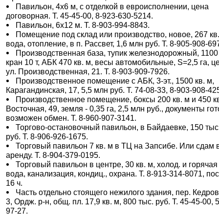
Павильон, 4х6 м, с отделкой в евроисполнении, цена
договорная. Т. 45-45-00, 8-923-630-5214.
Павильон, 6х12 м. Т. 8-903-994-8843.
Помещение под склад или производство, новое, 267 кв.
вода, отопление, в п. Рассвет, 1,6 млн руб. Т. 8-905-908-69
Производственная база, тупик железнодорожный, 1100 
кран 10 т, АБК 470 кв. м, весы автомобильные, S=2,5 га, ц
ул. Производственная, 21. Т. 8-903-909-7926.
Производственное помещение с АБК, 3-эт., 1500 кв. м,
Карагандинская, 17, 5,5 млн руб. Т. 74-08-33, 8-903-908-42
Производственное помещение, боксы 200 кв. м и 450 кв
Восточная, 49, земля - 0,35 га, 2,5 млн руб., документы го
возможен обмен. Т. 8-960-907-3141.
Торгово-остановочный павильон, в Байдаевке, 150 тыс
руб. Т. 8-906-926-1675.
Торговый павильон 7 кв. м в ТЦ на Запсибе. Или сдам 
аренду. Т. 8-904-379-0195.
Торговый павильон в центре, 30 кв. м, холод. и горячая
вода, канализация, кондиц., охрана. Т. 8-913-314-8071, по
16 ч.
Часть отдельно стоящего нежилого здания, пер. Кедро
3, Ордж. р-н, общ. пл. 17,9 кв. м, 800 тыс. руб. Т. 45-45-00, 
97-27.