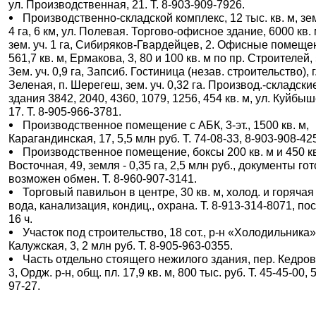
ул. Производственная, 21. Т. 8-903-909-7926.
Производственно-складской комплекс, 12 тыс. кв. м, зем
4 га, 6 км, ул. Полевая. Торгово-офисное здание, 6000 кв. 
зем. уч. 1 га, Сибиряков-Гвардейцев, 2. Офисные помеще
561,7 кв. м, Ермакова, 3, 80 и 100 кв. м по пр. Строителей, 
Зем. уч. 0,9 га, Запсиб. Гостиница (незав. строительство), г
Зеленая, п. Шерегеш, зем. уч. 0,32 га. Производ.-складски
здания 3842, 2040, 4360, 1079, 1256, 454 кв. м, ул. Куйбы
17. Т. 8-905-966-3781.
Производственное помещение с АБК, 3-эт., 1500 кв. м,
Карагандинская, 17, 5,5 млн руб. Т. 74-08-33, 8-903-908-42
Производственное помещение, боксы 200 кв. м и 450 кв
Восточная, 49, земля - 0,35 га, 2,5 млн руб., документы го
возможен обмен. Т. 8-960-907-3141.
Торговый павильон в центре, 30 кв. м, холод. и горячая
вода, канализация, кондиц., охрана. Т. 8-913-314-8071, по
16 ч.
Участок под строительство, 18 сот., р-н «Холодильника»
Калужская, 3, 2 млн руб. Т. 8-905-963-0355.
Часть отдельно стоящего нежилого здания, пер. Кедро
3, Ордж. р-н, общ. пл. 17,9 кв. м, 800 тыс. руб. Т. 45-45-00, 
97-27.