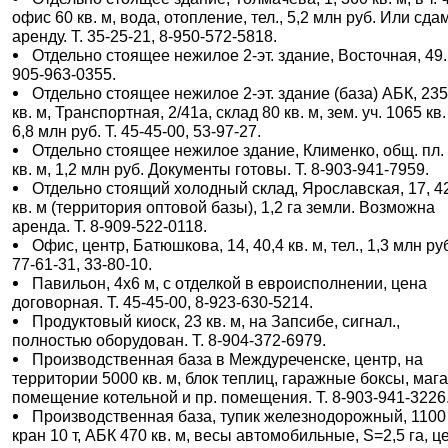
офис 60 кв. м, вода, отопление, тел., 5,2 млн руб. Или сда
аренду. Т. 35-25-21, 8-950-572-5818.
Отдельно стоящее нежилое 2-эт. здание, Восточная, 49. 
905-963-0355.
Отдельно стоящее нежилое 2-эт. здание (база) АБК, 235
кв. м, Транспортная, 2/41а, склад 80 кв. м, зем. уч. 1065 кв.
6,8 млн руб. Т. 45-45-00, 53-97-27.
Отдельно стоящее нежилое здание, Клименко, общ. пл. 
кв. м, 1,2 млн руб. Документы готовы. Т. 8-903-941-7959.
Отдельно стоящий холодный склад, Ярославская, 17, 4
кв. м (территория оптовой базы), 1,2 га земли. Возможна
аренда. Т. 8-909-522-0118.
Офис, центр, Батюшкова, 14, 40,4 кв. м, тел., 1,3 млн руб
77-61-31, 33-80-10.
Павильон, 4х6 м, с отделкой в евроисполнении, цена
договорная. Т. 45-45-00, 8-923-630-5214.
Продуктовый киоск, 23 кв. м, на Запсибе, сигнал.,
полностью оборудован. Т. 8-904-372-6979.
Производственная база в Междуреченске, центр, на
территории 5000 кв. м, блок теплиц, гаражные боксы, мага
помещение котельной и пр. помещения. Т. 8-903-941-3226
Производственная база, тупик железнодорожный, 1100 
кран 10 т, АБК 470 кв. м, весы автомобильные, S=2,5 га, ц