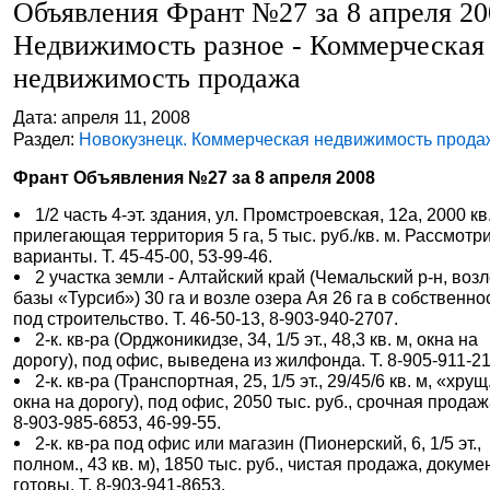
Объявления Франт №27 за 8 апреля 20
Недвижимость разное - Коммерческая
недвижимость продажа
Дата: апреля 11, 2008
Раздел:
Новокузнецк. Коммерческая недвижимость прода
Франт Объявления №27 за 8 апреля 2008
1/2 часть 4-эт. здания, ул. Промстроевская, 12а, 2000 кв.
прилегающая территория 5 га, 5 тыс. руб./кв. м. Рассмотр
варианты. Т. 45-45-00, 53-99-46.
2 участка земли - Алтайский край (Чемальский р-н, воз
базы «Турсиб») 30 га и возле озера Ая 26 га в собственно
под строительство. Т. 46-50-13, 8-903-940-2707.
2-к. кв-ра (Орджоникидзе, 34, 1/5 эт., 48,3 кв. м, окна на
дорогу), под офис, выведена из жилфонда. Т. 8-905-911-2
2-к. кв-ра (Транспортная, 25, 1/5 эт., 29/45/6 кв. м, «хрущ
окна на дорогу), под офис, 2050 тыс. руб., срочная продажа
8-903-985-6853, 46-99-55.
2-к. кв-ра под офис или магазин (Пионерский, 6, 1/5 эт.,
полном., 43 кв. м), 1850 тыс. руб., чистая продажа, докум
готовы. Т. 8-903-941-8653.