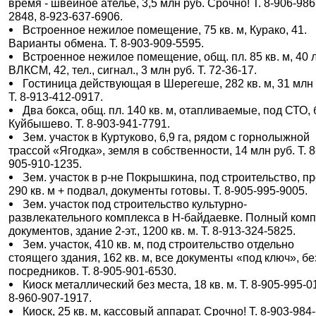
время - швейное ателье, 3,5 млн руб. Срочно! Т. 8-906-986
2848, 8-923-637-6906.
Встроенное нежилое помещение, 75 кв. м, Курако, 41.
Варианты обмена. Т. 8-903-909-5595.
Встроенное нежилое помещение, общ. пл. 85 кв. м, 40 
ВЛКСМ, 42, тел., сигнал., 3 млн руб. Т. 72-36-17.
Гостиница действующая в Шерегеше, 282 кв. м, 31 млн 
Т. 8-913-412-0917.
Два бокса, общ. пл. 140 кв. м, отапливаемые, под СТО, 
Куйбышево. Т. 8-903-941-7791.
Зем. участок в Куртуково, 6,9 га, рядом с горнолыжной
трассой «Ягодка», земля в собственности, 14 млн руб. Т. 8
905-910-1235.
Зем. участок в р-не Покрышкина, под строительство, пр
290 кв. м + подвал, документы готовы. Т. 8-905-995-9005.
Зем. участок под строительство культурно-
развлекательного комплекса в Н-байдаевке. Полный комп
документов, здание 2-эт., 1200 кв. м. Т. 8-913-324-5825.
Зем. участок, 410 кв. м, под строительство отдельно
стоящего здания, 162 кв. м, все документы «под ключ», бе
посредников. Т. 8-905-901-6530.
Киоск металлический без места, 18 кв. м. Т. 8-905-995-0
8-960-907-1917.
Киоск, 25 кв. м, кассовый аппарат. Срочно! Т. 8-903-984-