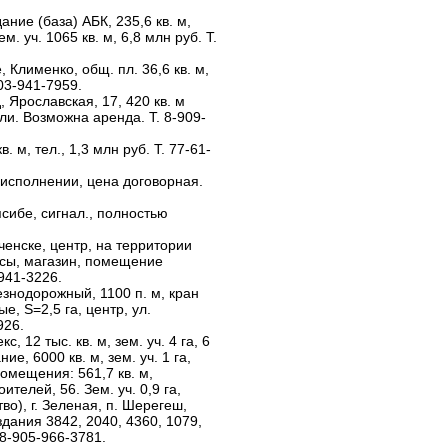
ние (база) АБК, 235,6 кв. м,
м. уч. 1065 кв. м, 6,8 млн руб. Т.
Клименко, общ. пл. 36,6 кв. м,
03-941-7959.
Ярославская, 17, 420 кв. м
ли. Возможна аренда. Т. 8-909-
. м, тел., 1,3 млн руб. Т. 77-61-
оисполнении, цена договорная.
псибе, сигнал., полностью
енске, центр, на территории
оксы, магазин, помещение
941-3226.
знодорожный, 1100 п. м, кран
е, S=2,5 га, центр, ул.
926.
 12 тыс. кв. м, зем. уч. 4 га, 6
е, 6000 кв. м, зем. уч. 1 га,
омещения: 561,7 кв. м,
ителей, 56. Зем. уч. 0,9 га,
во), г. Зеленая, п. Шерегеш,
 здания 3842, 2040, 4360, 1079,
 8-905-966-3781.