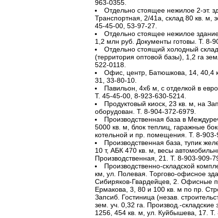
963-0355.
Отдельно стоящее нежилое 2-эт. зда
Транспортная, 2/41а, склад 80 кв. м, зе
45-45-00, 53-97-27.
Отдельно стоящее нежилое здание, 
1,2 млн руб. Документы готовы. Т. 8-9
Отдельно стоящий холодный склад, 
(территория оптовой базы), 1,2 га зем
522-0118.
Офис, центр, Батюшкова, 14, 40,4 кв
31, 33-80-10.
Павильон, 4х6 м, с отделкой в евр
Т. 45-45-00, 8-923-630-5214.
Продуктовый киоск, 23 кв. м, на За
оборудован. Т. 8-904-372-6979.
Производственная база в Междуреч
5000 кв. м, блок теплиц, гаражные б
котельной и пр. помещения. Т. 8-903-
Производственная база, тупик желе
10 т, АБК 470 кв. м, весы автомобильны
Производственная, 21. Т. 8-903-909-7
Производственно-складской комплекс,
км, ул. Полевая. Торгово-офисное здани
Сибиряков-Гвардейцев, 2. Офисные п
Ермакова, 3, 80 и 100 кв. м по пр. Стро
Запсиб. Гостиница (незав. строительст
зем. уч. 0,32 га. Производ.-складские
1256, 454 кв. м, ул. Куйбышева, 17. Т.