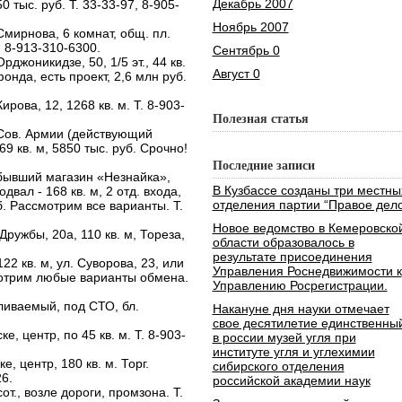
Декабрь 2007
0 тыс. руб. Т. 33-33-97, 8-905-
Ноябрь 2007
ирнова, 6 комнат, общ. пл.
3, 8-913-310-6300.
Сентябрь 0
жоникидзе, 50, 1/5 эт., 44 кв.
Август 0
онда, есть проект, 2,6 млн руб.
ова, 12, 1268 кв. м. Т. 8-903-
Полезная статья
Сов. Армии (действующий
69 кв. м, 5850 тыс. руб. Срочно!
Последние записи
бывший магазин «Незнайка»,
В Кузбассе созданы три местны
двал - 168 кв. м, 2 отд. входа,
отделения партии “Правое дело
. Рассмотрим все варианты. Т.
Новое ведомство в Кемеровско
ужбы, 20а, 110 кв. м, Тореза,
области образовалось в
результате присоединения
2 кв. м, ул. Суворова, 23, или
Управления Роснедвижимости к
смотрим любые варианты обмена.
Управлению Росрегистрации.
пливаемый, под СТО, бл.
Накануне дня науки отмечает
свое десятилетие единственны
, центр, по 45 кв. м. Т. 8-903-
в россии музей угля при
институте угля и углехимии
 центр, 180 кв. м. Торг.
сибирского отделения
6.
российской академии наук
от., возле дороги, промзона. Т.