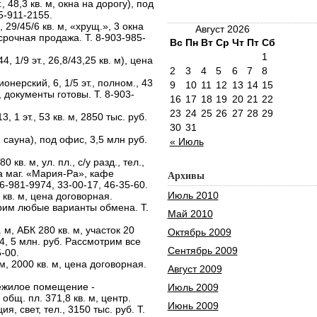
., 48,3 кв. м, окна на дорогу), под
5-911-2155.
, 29/45/6 кв. м, «хрущ.», 3 окна
Август 2026
 срочная продажа. Т. 8-903-985-
Вс
Пн
Вт
Ср
Чт
Пт
Сб
1
4, 1/9 эт., 26,8/43,25 кв. м), цена
2
3
4
5
6
7
8
онерский, 6, 1/5 эт., полном., 43
9
10
11
12
13
14
15
, документы готовы. Т. 8-903-
16
17
18
19
20
21
22
23
24
25
26
27
28
29
, 1 эт., 53 кв. м, 2850 тыс. руб.
30
31
, сауна), под офис, 3,5 млн руб.
« Июль
0 кв. м, ул. пл., с/у разд., тел.,
на маг. «Мария-Ра», кафе
Архивы
06-981-9974, 33-00-17, 46-35-60.
Июль 2010
 кв. м, цена договорная.
рим любые варианты обмена. Т.
Май 2010
 м, АБК 280 кв. м, участок 20
Октябрь 2009
4, 5 млн. руб. Рассмотрим все
Сентябрь 2009
-00.
м, 2000 кв. м, цена договорная.
Август 2009
нежилое помещение -
Июль 2009
общ. пл. 371,8 кв. м, центр.
Июнь 2009
, свет, тел., 3150 тыс. руб. Т.