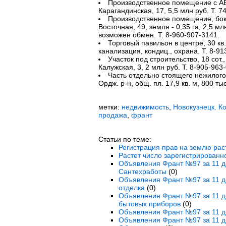
Производственное помещение с АБК,
Карагандинская, 17, 5,5 млн руб. Т. 7
Производственное помещение, боксы
Восточная, 49, земля - 0,35 га, 2,5 мл
возможен обмен. Т. 8-960-907-3141.
Торговый павильон в центре, 30 кв.
канализация, кондиц., охрана. Т. 8-91
Участок под строительство, 18 сот.
Калужская, 3, 2 млн руб. Т. 8-905-963
Часть отдельно стоящего нежилого 
Ордж. р-н, общ. пл. 17,9 кв. м, 800 тыс
метки:
недвижимость
,
Новокузнецк. К
продажа
,
франт
Статьи по теме:
Регистрация прав на землю раст
Растет число зарегистрирован
Объявления Франт №97 за 11 де
Сантехработы
(0)
Объявления Франт №97 за 11 де
отделка
(0)
Объявления Франт №97 за 11 де
бытовых приборов
(0)
Объявления Франт №97 за 11 де
Объявления Франт №97 за 11 де