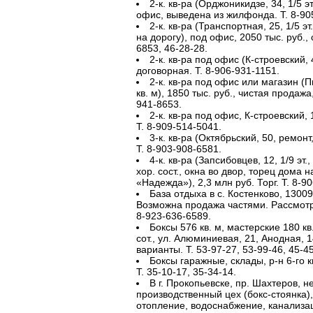
2-к. кв-ра (Орджоникидзе, 34, 1/5 эт
офис, выведена из жилфонда. Т. 8-90
2-к. кв-ра (Транспортная, 25, 1/5 эт.
на дорогу), под офис, 2050 тыс. руб.,
6853, 46-28-28.
2-к. кв-ра под офис (К-строевский, 4
договорная. Т. 8-906-931-1151.
2-к. кв-ра под офис или магазин (Пи
кв. м), 1850 тыс. руб., чистая продажа
941-8653.
2-к. кв-ра под офис, К-строевский, 13
Т. 8-909-514-5041.
3-к. кв-ра (Октябрьский, 50, ремонт
Т. 8-903-908-6581.
4-к. кв-ра (Запсибовцев, 12, 1/9 эт., 8
хор. сост., окна во двор, торец дома 
«Надежда»), 2,3 млн руб. Торг. Т. 8-9
База отдыха в с. Костенково, 13009
Возможна продажа частями. Рассмот
8-923-636-6589.
Боксы 576 кв. м, мастерские 180 кв.
сот., ул. Алюминиевая, 21, Анодная, 1
варианты. Т. 53-97-27, 53-99-46, 45-45
Боксы гаражные, склады, р-н 6-го к
Т. 35-10-17, 35-34-14.
В г. Прокопьевске, пр. Шахтеров, 
производственный цех (бокс-стоянка), 
отопление, водоснабжение, канализация