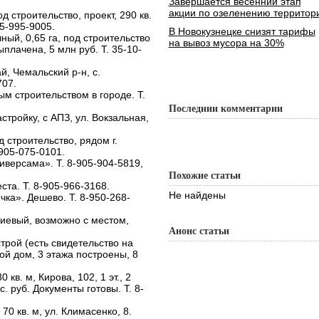
Завершается весенний этап
акции по озеленению территор
д строительство, проект, 290 кв.
05-995-9005.
В Новокузнецке снизят тарифы
чный, 0,65 га, под строительство
на вывоз мусора на 30%
плачена, 5 млн руб. Т. 35-10-
й, Чемальский р-н, с.
707.
м строительством в городе. Т.
Последнии комментарии
стройку, с АПЗ, ул. Вокзальная,
 строительство, рядом г.
-905-075-0101.
иверсама». Т. 8-905-904-5819,
Похожие статьи
ста. Т. 8-905-966-3168.
Не найдены
очка». Дешево. Т. 8-950-268-
иниевый, возможно с местом,
Анонс статьи
трой (есть свидетельство на
ой дом, 3 этажа построены, 8
в. м, Кирова, 102, 1 эт., 2
с. руб. Документы готовы. Т. 8-
0 кв. м, ул. Климасенко, 8.