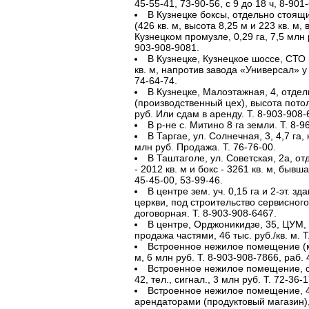
45-55-41, 73-90-56, с 9 до 18 ч, 8-901
В Кузнецке боксы, отдельно стоящ
(426 кв. м, высота 8,25 м и 223 кв. м
Кузнецком промузле, 0,29 га, 7,5 млн р
903-908-9081.
В Кузнецке, Кузнецкое шоссе, СТО и
кв. м, напротив завода «Универсал» у 
74-64-74.
В Кузнецке, Малоэтажная, 4, отде
(производственный цех), высота потол
руб. Или сдам в аренду. Т. 8-903-908-
В р-не с. Митино 8 га земли. Т. 8-9
В Таргае, ул. Солнечная, 3, 4,7 га,
млн руб. Продажа. Т. 76-76-00.
В Таштаголе, ул. Советская, 2а, о
- 2012 кв. м и бокс - 3261 кв. м, бывш
45-45-00, 53-99-46.
В центре зем. уч. 0,15 га и 2-эт. зд
церкви, под строительство сервисного
договорная. Т. 8-903-908-6467.
В центре, Орджоникидзе, 35, ЦУМ, 1
продажа частями, 46 тыс. руб./кв. м. Т
Встроенное нежилое помещение (ма
м, 6 млн руб. Т. 8-903-908-7866, раб. 
Встроенное нежилое помещение, об
42, тел., сигнал., 3 млн руб. Т. 72-36-1
Встроенное нежилое помещение, 4
арендаторами (продуктовый магазин), 