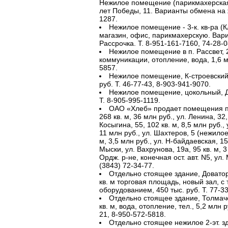
Нежилое помещение (парикмахерская),
лет Победы, 11. Варианты обмена на ж
1287.
Нежилое помещение - 3-к. кв-ра (Кл
магазин, офис, парикмахерскую. Вар
Рассрочка. Т. 8-951-161-7160, 74-28-0
Нежилое помещение в п. Рассвет, 2
коммуникации, отопление, вода, 1,6 мл
5857.
Нежилое помещение, К-строевский, 
руб. Т. 46-77-43, 8-903-941-9070.
Нежилое помещение, цокольный, Дру
Т. 8-905-995-1119.
ОАО «Хлеб» продает помещения по
268 кв. м, 36 млн руб., ул. Ленина, 32,
Косыгина, 55, 102 кв. м, 8,5 млн руб.,
11 млн руб., ул. Шахтеров, 5 (нежило
м, 3,5 млн руб., ул. Н-байдаевская, 15, 
Мыски, ул. Вахрунова, 19а, 95 кв. м,
Ордж. р-не, конечная ост. авт. N5, ул.
(3843) 72-34-77.
Отдельно стоящее здание, Доватора, 
кв. м торговая площадь, новый зал, 
оборудованием, 450 тыс. руб. Т. 77-33
Отдельно стоящее здание, Толмачева
кв. м, вода, отопление, тел., 5,2 млн 
21, 8-950-572-5818.
Отдельно стоящее нежилое 2-эт. зда