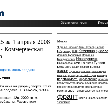
Объявления Франт
Погода
 за 1 апреля 2008
Метки
 - Коммерческая
"Единая Россия"
Аман Тулеев
Белово
Кемерово
Кузбасс
Губернатор
ЖКХ
а
Ленинск-Кузнецкий
Мариинск
Новокузнецк
Междуреченск
Тулеев
Прокопьевск
СМИ
Таштагол
авто
Юрга
акция
бюджет
выборы
недвижимость продажа
|
жилье
здравоохранение
инвестиции
конкурс
культура
летний отдых
награды
я 2008
недвижимость
образование
политик
правительство
правонарушения
праздни
 оба окна на Дворец спорта, 32 кв.
про еду
производство
проишествие
я продажа. Т. 39-62-26, 8-903-
спорт
религия
строительство
транспор
франт
оевская, 12а, 2000 кв. м,
шахты
школа
экология
руб./кв. м. Рассмотрим
экономика