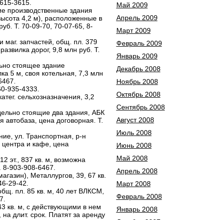
-615-3615.
Май 2009
ие производственные здания
Апрель 2009
, высота 4,2 м), расположенные в
уб. Т. 70-09-70, 70-07-65, 8-
Март 2009
 маг. запчастей, общ. пл. 379
Февраль 2009
развилка дорог, 9,8 млн руб. Т.
Январь 2009
льно стоящее здание
Декабрь 2008
ка 5 м, своя котельная, 7,3 млн
6467.
Ноябрь 2008
60-935-4333.
Октябрь 2008
 катег. сельхозназначения, 3,2
Сентябрь 2008
тдельно стоящие два здания, АБК
Август 2008
ая автобаза, цена договорная. Т.
Июль 2008
ание, ул. Транспортная, р-н
 центра и кафе, цена
Июнь 2008
Май 2008
2 эт., 837 кв. м, возможна
. 8-903-908-6467.
Апрель 2008
газин), Металлургов, 39, 67 кв.
46-29-42.
Март 2008
щ. пл. 85 кв. м, 40 лет ВЛКСМ,
Февраль 2008
7.
3 кв. м, с действующими в нем
Январь 2008
на длит. срок. Платят за аренду