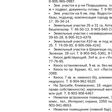
8-905-965-0987.
Зем. участок в р-не Покрышкина, по
м + подвал, документы готовы. Т. 8-9
Зем. участок на 6 км, пер. Водосто
базы, подъезд, компенсация городу вы
17, 35-34-14.
Земельные участки 26 и 31 га, Алта
Бешпельтир. Т. 46-50-13, 8-903-940-2
Земельные участки с незавершенны
39-65-28, 8-905-913-4378.
Земельный участок 410 кв. м под за
25. Т. 74-09-00, 8-905-066-4242.
Земельный участок в Шерегеше под
Зеленая, 28 сот. Т. 8-903-941-5381, 8
Киоск действующий, 3х4 м, р-н «Ун
77-76-85.
Киоск остановочный, 9 кв. м, без ме
Киоск по пр. Курако, 41, ост. «Ласт
3388.
Киоск, 7 кв. м, немного б/у, алюм
недорого. Т. 8-904-962-5520.
На Запсибе, Климасенко, 18, недос
право собственности), кирпичный жил
млн руб. Т. 8-903-908-6467.
Нежилое встроенное помещение, 30 к
комн., тел., Интернет, охрана, 1050 ты
903-941-8653.
Нежилое помещение (пивной бар), 7