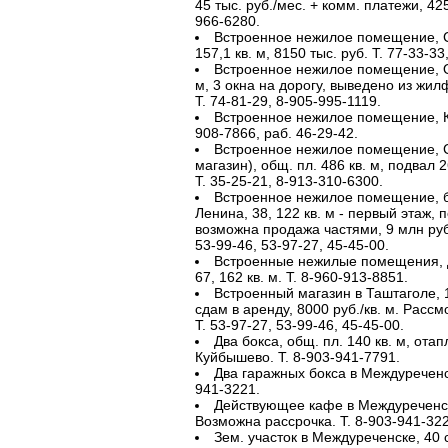
45 тыс. руб./мес. + комм. платежи, 425
966-6280.
Встроенное нежилое помещение, См
157,1 кв. м, 8150 тыс. руб. Т. 77-33-3
Встроенное нежилое помещение, Орд
м, 3 окна на дорогу, выведено из жилф
Т. 74-81-29, 8-905-995-1119.
Встроенное нежилое помещение, Кир
908-7866, раб. 46-29-42.
Встроенное нежилое помещение, 
магазин), общ. пл. 486 кв. м, подвал 2
Т. 35-25-21, 8-913-310-6300.
Встроенное нежилое помещение, 
Ленина, 38, 122 кв. м - первый этаж, по
возможна продажа частями, 9 млн руб
53-99-46, 53-97-27, 45-45-00.
Встроенные нежилые помещения, Др
67, 162 кв. м. Т. 8-960-913-8851.
Встроенный магазин в Таштаголе, 12
сдам в аренду, 8000 руб./кв. м. Рас
Т. 53-97-27, 53-99-46, 45-45-00.
Два бокса, общ. пл. 140 кв. м, ота
Куйбышево. Т. 8-903-941-7791.
Два гаражных бокса в Междуреченске
941-3221.
Действующее кафе в Междуреченске,
Возможна рассрочка. Т. 8-903-941-322
Зем. участок в Междуреченске, 40 с