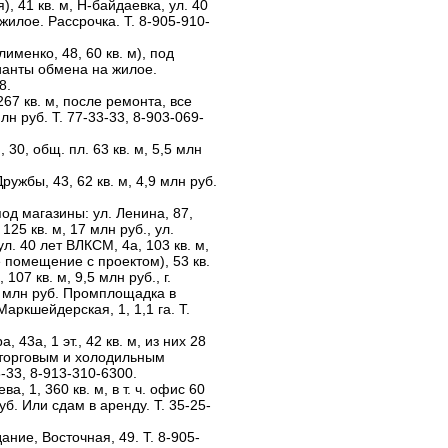
 41 кв. м, Н-байдаевка, ул. 40
илое. Рассрочка. Т. 8-905-910-
именко, 48, 60 кв. м), под
ианты обмена на жилое.
8.
67 кв. м, после ремонта, все
н руб. Т. 77-33-33, 8-903-069-
30, общ. пл. 63 кв. м, 5,5 млн
жбы, 43, 62 кв. м, 4,9 млн руб.
д магазины: ул. Ленина, 87,
 125 кв. м, 17 млн руб., ул.
 ул. 40 лет ВЛКСМ, 4а, 103 кв. м,
е помещение с проектом), 53 кв.
107 кв. м, 9,5 млн руб., г.
 3 млн руб. Промплощадка в
 Маркшейдерская, 1, 1,1 га. Т.
43а, 1 эт., 42 кв. м, из них 28
с торговым и холодильным
-33, 8-913-310-6300.
, 1, 360 кв. м, в т. ч. офис 60
руб. Или сдам в аренду. Т. 35-25-
ние, Восточная, 49. Т. 8-905-