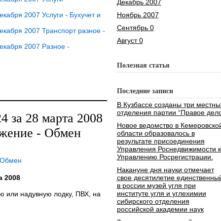
Декабрь 2007
кабря 2007 Услуги - Бухучет и
Ноябрь 2007
Сентябрь 0
кабря 2007 Транспорт разное -
Август 0
екабря 2007 Разное -
Полезная статья
Последние записи
В Кузбассе созданы три местны
отделения партии “Правое дело
 за 28 марта 2008
Новое ведомство в Кемеровско
яжение - Обмен
области образовалось в
результате присоединения
Управления Роснедвижимости к
Управлению Росрегистрации.
 Обмен
Накануне дня науки отмечает
а 2008
свое десятилетие единственны
в россии музей угля при
институте угля и углехимии
 или надувную лодку, ПВХ, на
сибирского отделения
российской академии наук