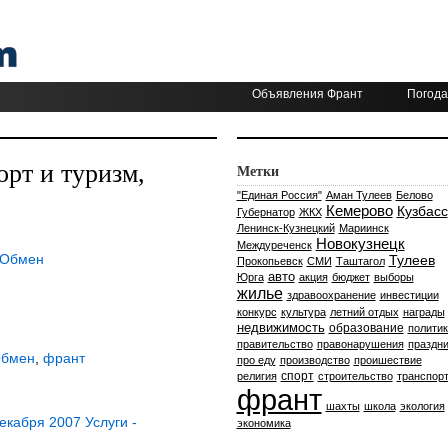
Объявления Франт
Погода
рт и туризм,
Метки
"Единая Россия"
Аман Тулеев
Белово
Кемерово
Кузбасс
Губернатор
ЖКХ
Ленинск-Кузнецкий
Мариинск
Новокузнецк
Междуреченск
 Обмен
Тулеев
Прокопьевск
СМИ
Таштагол
авто
Юрга
акция
бюджет
выборы
жилье
здравоохранение
инвестиции
конкурс
культура
летний отдых
награды
недвижимость
образование
политик
правительство
правонарушения
праздни
Обмен
,
франт
про еду
производство
проишествие
спорт
религия
строительство
транспор
франт
шахты
школа
экология
кабря 2007 Услуги -
экономика