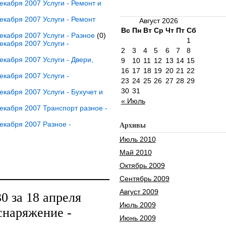
кабря 2007 Услуги - Ремонт и
кабря 2007 Услуги - Ремонт
Август 2026
Вс
Пн
Вт
Ср
Чт
Пт
Сб
кабря 2007 Услуги - Разное
(0)
1
кабря 2007 Услуги -
2
3
4
5
6
7
8
кабря 2007 Услуги - Двери,
9
10
11
12
13
14
15
16
17
18
19
20
21
22
кабря 2007 Услуги -
23
24
25
26
27
28
29
30
31
кабря 2007 Услуги - Бухучет и
« Июль
кабря 2007 Транспорт разное -
екабря 2007 Разное -
Архивы
Июль 2010
Май 2010
Октябрь 2009
Сентябрь 2009
Август 2009
 за 18 апреля
Июль 2009
снаряжение -
Июнь 2009