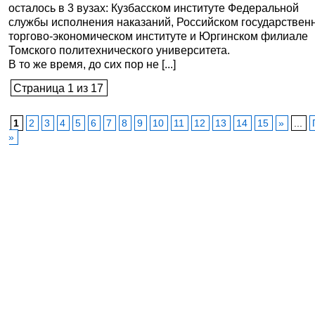
осталось в 3 вузах: Кузбасском институте Федеральной
службы исполнения наказаний, Российском государствен
торгово-экономическом институте и Юргинском филиале
Томского политехнического университета.
В то же время, до сих пор не [...]
Страница 1 из 17
1
2
3
4
5
6
7
8
9
10
11
12
13
14
15
»
...
»