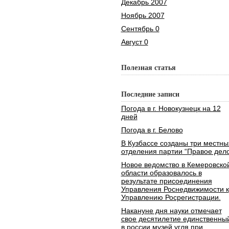
Декабрь 2007
Ноябрь 2007
Сентябрь 0
Август 0
Полезная статья
Последние записи
Погода в г. Новокузнецк на 12
дней
Погода в г. Белово
В Кузбассе созданы три местны
отделения партии “Правое дело
Новое ведомство в Кемеровско
области образовалось в
результате присоединения
Управления Роснедвижимости к
Управлению Росрегистрации.
Накануне дня науки отмечает
свое десятилетие единственны
в россии музей угля при