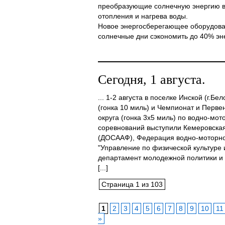
преобразующие солнечную энергию в
отопления и нагрева воды.
Новое энергосберегающее оборудова
солнечные дни сэкономить до 40% энер
Сегодня, 1 августа.
... 1-2 августа в поселке Инской (г.Бе
(гонка 10 миль) и Чемпионат и Перве
округа (гонка 3х5 миль) по водно-мо
соревнований выступили Кемеровска
(ДОСААФ), Федерация водно-моторно
"Управление по физической культуре 
департамент молодежной политики и 
[...]
Страница 1 из 103
1
2
3
4
5
6
7
8
9
10
11
»