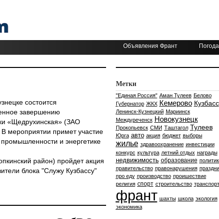
Объявления Франт
Погода
Метки
"Единая Россия"
Аман Тулеев
Белово
узнецке состоится
Кемерово
Кузбасс
Губернатор
ЖКХ
енное завершению
Ленинск-Кузнецкий
Мариинск
Новокузнецк
Междуреченск
ки «Щедрухинская» (ЗАО
Тулеев
Прокопьевск
СМИ
Таштагол
 В мероприятии примет участие
авто
Юрга
акция
бюджет
выборы
й промышленности и энергетике
жилье
здравоохранение
инвестиции
конкурс
культура
летний отдых
награды
недвижимость
Топкинский район) пройдет акция
образование
политик
правительство
правонарушения
праздни
вители блока "Служу Кузбассу"
про еду
производство
проишествие
спорт
религия
строительство
транспор
франт
шахты
школа
экология
экономика