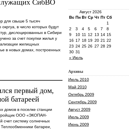
ослужащих СибВО
Август 2026
Вс
Пн
Вт
Ср
Чт
Пт
Сб
р для свыше 5 тысяч
1
окргуа, в число которых будут
2
3
4
5
6
7
8
ктур, дислоцированных в Сибири
9
10
11
12
13
14
15
учено за счет покупки жилья у
16
17
18
19
20
21
22
реализации жилищных
23
24
25
26
27
28
29
ье в новых домах, построенных
30
31
« Июль
Архивы
Июль 2010
Май 2010
ился первый дом,
Октябрь 2009
ой батареей
Сентябрь 2009
х домов в поселке станции
Август 2009
астройщик ООО «ЭКОПАН-
Июль 2009
ой счет систему солнечных
Июнь 2009
. Теплообменники батареи,