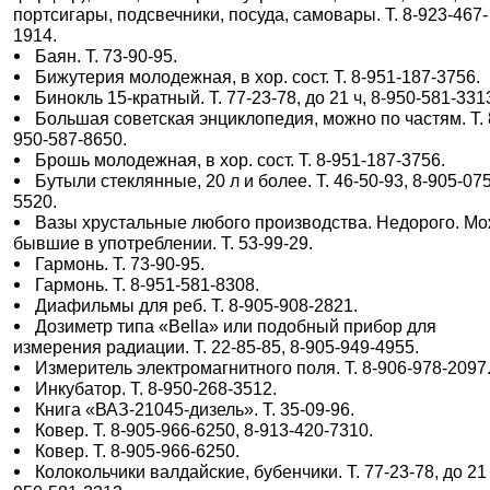
портсигары, подсвечники, посуда, самовары. Т. 8-923-467-
1914.
Баян. Т. 73-90-95.
Бижутерия молодежная, в хор. сост. Т. 8-951-187-3756.
Бинокль 15-кратный. Т. 77-23-78, до 21 ч, 8-950-581-331
Большая советская энциклопедия, можно по частям. Т. 
950-587-8650.
Брошь молодежная, в хор. сост. Т. 8-951-187-3756.
Бутыли стеклянные, 20 л и более. Т. 46-50-93, 8-905-075
5520.
Вазы хрустальные любого производства. Недорого. М
бывшие в употреблении. Т. 53-99-29.
Гармонь. Т. 73-90-95.
Гармонь. Т. 8-951-581-8308.
Диафильмы для реб. Т. 8-905-908-2821.
Дозиметр типа «Bella» или подобный прибор для
измерения радиации. Т. 22-85-85, 8-905-949-4955.
Измеритель электромагнитного поля. Т. 8-906-978-2097
Инкубатор. Т. 8-950-268-3512.
Книга «ВАЗ-21045-дизель». Т. 35-09-96.
Ковер. Т. 8-905-966-6250, 8-913-420-7310.
Ковер. Т. 8-905-966-6250.
Колокольчики валдайские, бубенчики. Т. 77-23-78, до 21 