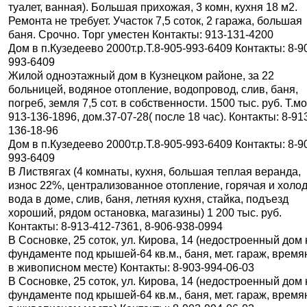
туалет, ванная). Большая прихожая, 3 комн, кухня 18 м2.
Ремонта не требует. Участок 7,5 соток, 2 гаража, большая
баня. Срочно. Торг уместен Контакты: 913-131-4200
Дом в п.Кузедеево 2000т.р.Т.8-905-993-6409 Контакты: 8-9
993-6409
Жилой одноэтажный дом в Кузнецком районе, за 22
больницей, водяное отопление, водопровод, слив, баня,
погреб, земля 7,5 сот. в собственности. 1500 тыс. руб. Т.мо
913-136-1896, дом.37-07-28( после 18 час). Контакты: 8-91
136-18-96
Дом в п.Кузедеево 2000т.р.Т.8-905-993-6409 Контакты: 8-9
993-6409
В Листвягах (4 комнаты, кухня, большая теплая веранда,
износ 22%, централизованное отопление, горячая и холо
вода в доме, слив, баня, летняя кухня, стайка, подъезд
хороший, рядом остановка, магазины) 1 200 тыс. руб.
Контакты: 8-913-412-7361, 8-906-938-0994
В Сосновке, 25 соток, ул. Кирова, 14 (недостроенный дом 
фундаменте под крышей-64 кв.м., баня, мет. гараж, время
в живописном месте) Контакты: 8-903-994-06-03
В Сосновке, 25 соток, ул. Кирова, 14 (недостроенный дом 
фундаменте под крышей-64 кв.м., баня, мет. гараж, время