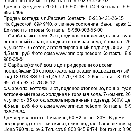
в живописном месте) Контакты: 8-903-994-06-03
Дом в п.Кузедеево 2000т.р.Т.8-905-993-6409 Контакты: 8-9
993-6409
Продам коттедж в п.Рассвет Контакты: 8-913-421-26-15
На Одесской, 89/49/40, отличное состояние, баня, гараж 1
Документы готовы Контакты: 8-960-908-56-00
c. Сарбала -коттедж, 2-эт., водяное отопление, ванна, туал
встроенный гараж, холодная и горячая вода, 7-комнат., 26
м, участок 35 соток, асфальтированный подъезд. 380V. Ц
4,5 млн. руб. Фото дома www.arm-atp.net/dom Контакты: 8-
988-06-64
В Сарбале(жилой дом в центри деревни со всеми
постройками,15 соток,скважена,посадки,подъезд круглый
год).Т8-913-334-99-51,45-92-70,78-38-12 Контакты: Т8-913
99-51,45-92-70,78-38-12
c. Сарбала -коттедж, 2-эт., водяное отопление, ванна, туал
встроенный гараж, холодная и горячая вода, 7-комнат., 26
м, участок 35 соток, асфальтированный подъезд. 380V. Ц
4,5 млн. руб. Фото дома www.arm-atp.net/dom Контакты: 8-
988-06-64
Дом деревянный в Точилино, 60 м2, износ 33%. В доме
водопровод (в т.ч. скважина), слив, подвал, баня, летняя к
Цена 760 тыс. руб. Тел. сот. 8-903-945-9474. Контакты: 8-9