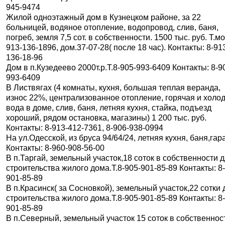
945-9474
Жилой одноэтажный дом в Кузнецком районе, за 22
больницей, водяное отопление, водопровод, слив, баня,
погреб, земля 7,5 сот. в собственности. 1500 тыс. руб. Т.мо
913-136-1896, дом.37-07-28( после 18 час). Контакты: 8-91
136-18-96
Дом в п.Кузедеево 2000т.р.Т.8-905-993-6409 Контакты: 8-9
993-6409
В Листвягах (4 комнаты, кухня, большая теплая веранда,
износ 22%, централизованное отопление, горячая и холо
вода в доме, слив, баня, летняя кухня, стайка, подъезд
хороший, рядом остановка, магазины) 1 200 тыс. руб.
Контакты: 8-913-412-7361, 8-906-938-0994
На ул.Одесской, из бруса 94/64/24, летняя кухня, баня,гар
Контакты: 8-960-908-56-00
В п.Таргай, земельный участок,18 соток в собственности 
строительства жилого дома.Т.8-905-901-85-89 Контакты: 8
901-85-89
В п.Красинск( за Сосновкой), земельный участок,22 сотки 
строительства жилого дома.Т.8-905-901-85-89 Контакты: 8
901-85-89
В п.Северный, земельный участок 15 соток в собственнос