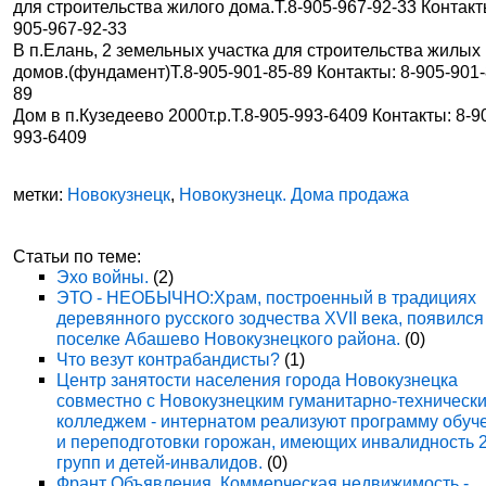
для строительства жилого дома.Т.8-905-967-92-33 Контакт
905-967-92-33
В п.Елань, 2 земельных участка для строительства жилых
домов.(фундамент)Т.8-905-901-85-89 Контакты: 8-905-901-
89
Дом в п.Кузедеево 2000т.р.Т.8-905-993-6409 Контакты: 8-9
993-6409
метки:
Новокузнецк
,
Новокузнецк. Дома продажа
Статьи по теме:
Эхо войны.
(2)
ЭТО - НЕОБЫЧНО:Храм, построенный в традициях
деревянного русского зодчества XVII века, появился
поселке Абашево Новокузнецкого района.
(0)
Что везут контрабандисты?
(1)
Центр занятости населения города Новокузнецка
совместно с Новокузнецким гуманитарно-техническ
колледжем - интернатом реализуют программу обуч
и переподготовки горожан, имеющих инвалидность 
групп и детей-инвалидов.
(0)
Франт Объявления. Коммерческая недвижимость -