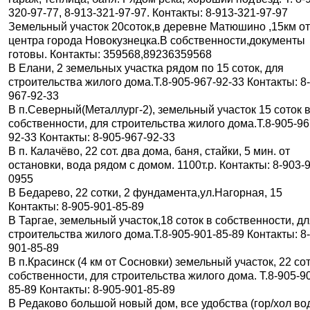
320-97-77, 8-913-321-97-97. Контакты: 8-913-321-97-97
Земельный участок 20соток,в деревне Матюшино ,15км о
центра города Новокузнецка.В собственности,документы
готовы. Контакты: 359568,89236359568
В Елани, 2 земельных участка рядом по 15 соток, для
строительства жилого дома.Т.8-905-967-92-33 Контакты: 8
967-92-33
В п.Северный(Металлург-2), земельный участок 15 соток 
собственности, для строительства жилого дома.Т.8-905-96
92-33 Контакты: 8-905-967-92-33
В п. Калачёво, 22 сот. два дома, баня, стайки, 5 мин. от
остановки, вода рядом с домом. 1100т.р. Контакты: 8-903-
0955
В Бедарево, 22 сотки, 2 фундамента,ул.Нагорная, 15
Контакты: 8-905-901-85-89
В Таргае, земельный участок,18 соток в собственности, д
строительства жилого дома.Т.8-905-901-85-89 Контакты: 8
901-85-89
В п.Красинск (4 км от Сосновки) земельный участок, 22 сот
собственности, для строительства жилого дома. Т.8-905-9
85-89 Контакты: 8-905-901-85-89
В Редаково большой новый дом, все удобства (гор/хол во