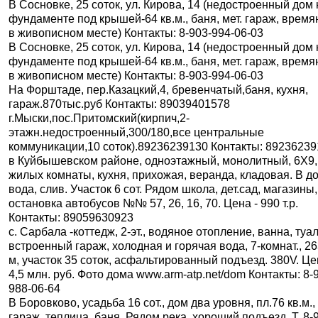
В Сосновке, 25 соток, ул. Кирова, 14 (недостроенный дом 
фундаменте под крышей-64 кв.м., баня, мет. гараж, время
в живописном месте) Контакты: 8-903-994-06-03
В Сосновке, 25 соток, ул. Кирова, 14 (недостроенный дом 
фундаменте под крышей-64 кв.м., баня, мет. гараж, время
в живописном месте) Контакты: 8-903-994-06-03
На Форштаде, пер.Казацкий,4, бревенчатый,баня, кухня,
гараж.870тыс.руб Контакты: 89039401578
г.Мыски,пос.Притомский(кирпич,2-
этажн.недостроенный,300/180,все центральные
коммуникации,10 соток).89236239130 Контакты: 8923623
в Куйбышевском районе, одноэтажный, монолитный, 6Х9,
жилых комнаты, кухня, прихожая, веранда, кладовая. В д
вода, слив. Участок 6 сот. Рядом школа, дет.сад, магазины,
остановка автобусов №№ 57, 26, 16, 70. Цена - 990 т.р.
Контакты: 89059630923
c. Сарбала -коттедж, 2-эт., водяное отопление, ванна, туал
встроенный гараж, холодная и горячая вода, 7-комнат., 26
м, участок 35 соток, асфальтированный подъезд. 380V. Ц
4,5 млн. руб. Фото дома www.arm-atp.net/dom Контакты: 8-
988-06-64
В Боровково, усадьба 16 сот., дом два уровня, пл.76 кв.м.,
гараж, теплица, баня. Рядом река, хороший подъезд. Т. 8-