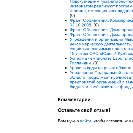
Новокузнецким гуманитарно-те
интернатом реализуют програм
горожан, имеющих инвалидность
(0)
Франт Объявления. Коммерческ
02.10.2008.
(0)
Франт Объявления. Дома прода
Франт Объявления. Дома прода
Учреждения и организации Мы
некоммерческую деятельность, 
социально-значимых проектов «
15-летию ОАО «Южный Кузбасс
Успех на чемпионате Европы по
Голландии.
(0)
Уровень воды на реках области
Управление Федеральной налог
области продолжает публиковать
предприятий организаций с за
бюджет и внебюджетные фонды
Комментарии
Оставьте свой отзыв!
Вам нужно
войти
, чтобы оставить ком