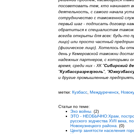
посоветовать тем, кто начинает 
деятельность, с самого начала уст
сотрудничество с таможенной служ
первый шаг - подписать договор на
обратиться к специалистам таможе
всегда открыты для всех: будь-то 
лицо) или просто частный предпри
(физическое лицо). Хотелось бы от
день у Кемеровской таможни доста
надежных партнеров, с которыми о
время, среди них - ХК "
Сибирский де
"
Кузбассразрезуголь
", "
Южкузбасс
и другие промышленные предприяти
метки:
Кузбасс
,
Междуреченск
,
Новок
Статьи по теме:
Эхо войны.
(2)
ЭТО - НЕОБЫЧНО:Храм, постро
русского зодчества XVII века, 
Новокузнецкого района.
(0)
Центр занятости населения гор