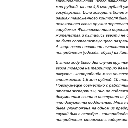
законодательства. Всего начислено
млн рублей, из них 4,5 млн рублей 
государства. Если говорить более 
рамках таможенного контроля был
незаконного ввоза оружия переселе
зарубежья. Физические лица переез
жительства и пытались ввезти не 
не было соответствующего разрешен
А чаще всего незаконно пытаются 
потребления (одежда, обувь) из Кит
В этом году было два случая крупны
ввоза товаров на территорию Кеме
августе - контрабанда мяса неизве
стоимостью 1,5 млн рублей. 10 тон
Новокузнецке совместно с работни
итогам экспертизы, оно не подлежа
документам свинина поступила из Да
что документы поддельные. Мясо н
была уничтожена на одном из предп
случай был в октябре - контрабанд
потребления, стоимость задержанно