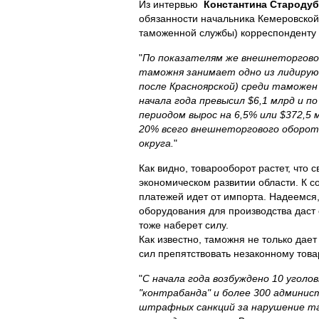
Из интервью
Константина Староду
обязанности начальника Кемеровской
таможенной службы)
корреспонденту
"
По показателям же внешнеторгово
таможня занимает одно из лидирую
после Красноярской) среди таможен
начала года превысил $6,1 млрд и п
периодом вырос на 6,5% или $372,5 
20% всего внешнеторгового оборот
округа.
"
Как видно, товарооборот растет, что 
экономическом развитии области. К с
платежей идет от импорта. Надеемся,
оборудования для производства даст 
тоже наберет силу.
Как известно, таможня не только дает
сил препятствовать незаконному това
"
С начала года возбуждено 10 уголов
"контрабанда" и более 300 админис
штрафных санкций за нарушение т