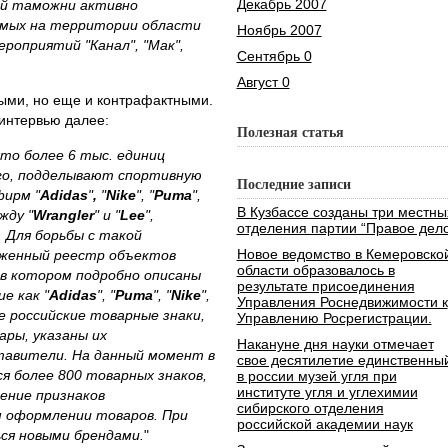
Декабрь 2007
ой таможни активно
имых на территории области
Ноябрь 2007
оприятий "Канал", "Мак",
Сентябрь 0
Август 0
ыми, но еще и контрафактными.
 интервью далее:
Полезная статья
ято более 6 тыс. единиц
го, подделывают спортивную
Последние записи
фирм "
Adidas
"
,
"
Nike
", "
Puma
",
В Кузбассе созданы три местны
жду "
Wrangler
" и "
Lee
",
отделения партии “Правое дело
. Для борьбы с такой
Новое ведомство в Кемеровско
оженный реестр объектов
области образовалось в
в котором подробно описаны
результате присоединения
е как "
Adidas
", "
Puma
", "
Nike
",
Управления Роснедвижимости к
же российские товарные знаки,
Управлению Росрегистрации.
ры, указаны их
Накануне дня науки отмечает
тавители. На данный момент в
свое десятилетие единственны
 более 800 товарных знаков,
в россии музей угля при
институте угля и углехимии
жение признаков
сибирского отделения
оформлении товаров. При
российской академии наук
ся новыми брендами.
"