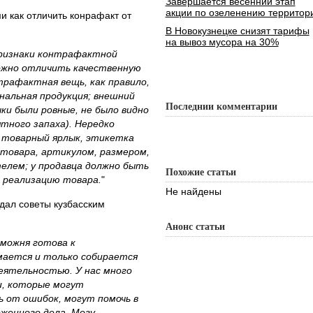
Завершается весенний этап
акции по озеленению территор
и как отличить конрафакт от
В Новокузнецке снизят тарифы
на вывоз мусора на 30%
ризнаки контрафактной
можно отличить качественную
рафактная вещь, как правило,
нальная продукция; внешний
Последнии комментарии
ки были ровные, не было видно
ятного запаха). Нередко
 товарный ярлык, этикетка
 товара, артикулом, размером,
елем; у продавца должно быть
Похожие статьи
 реализацию товара.
"
Не найдены
дал советы кузбасским
Анонс статьи
аможня готова к
мается и только собирается
еятельностью. У нас много
и, которые могут
 от ошибок, могут помочь в
женного дела. Могу