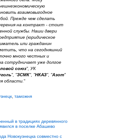
внешнеэкономическую
ановить взаимовыгодное
бой. Прежде чем сделать
мерения на контракт - стоит
нной службы. Наши двери
предприятие (юридическое
ниматель или гражданин
метить, что на сегодняшний
точно много честных и
на сотрудничает уже долгое
ловой союз
", УК
уголь
", "
ЗСМК
", "
НКАЗ
", "
Азот
"
я области.
"
узнецк
,
таможня
енный в традициях деревянного
появился в поселке Абашево
ода Новокузнецка совместно с