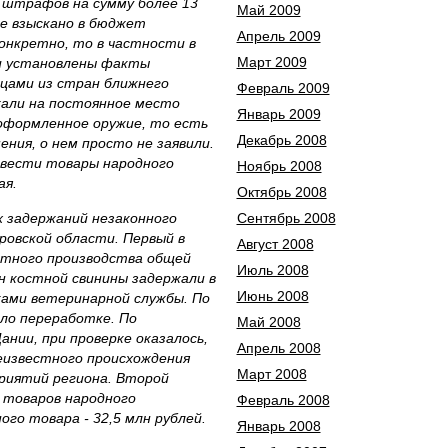
 штрафов на сумму более 13
Май 2009
уже взыскано в бюджет
Апрель 2009
конкретно, то в частности в
Март 2009
и установлены факты
нцами из стран ближнего
Февраль 2009
жали на постоянное место
Январь 2009
оформленное оружие, то есть
Декабрь 2008
ия, о нем просто не заявили.
ввести товары народного
Ноябрь 2008
ая.
Октябрь 2008
х задержаний незаконного
Сентябрь 2008
ровской области. Первый в
Август 2008
стного производства общей
Июль 2008
н костной свинины задержали в
Июнь 2008
ками ветеринарной службы. По
ло переработке. По
Май 2008
нии, при проверке оказалось,
Апрель 2008
еизвестного происхождения
Март 2008
риятий региона. Второй
а товаров народного
Февраль 2008
го товара - 32,5 млн рублей.
Январь 2008