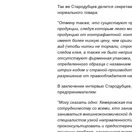
Так же Стародубцев делится секретам
нормального товара:
"
Отмечу также, что существуют п
продукции, следуя которым легко 
продукцию от контрафактной: конт
имеет более низкую цену, чем ориги
вид (чтобы нитки не торчали, строч
следов клея, а также не было непри
отсутствуют фирменная упаковка,
определенного образца с названием
штрих-кодом и страной-производит
разрешение от правообладателя на
В заключении интервью Стародубцев 
предпринимателям:
"
Могу сказать одно: Кемеровская т
сотрудничеству со всеми, кто зани
заниматься внешнеэкономической д
специалистов узкой направленност
проконсультировать и предостеречь
решении проблем, касающихся тамо