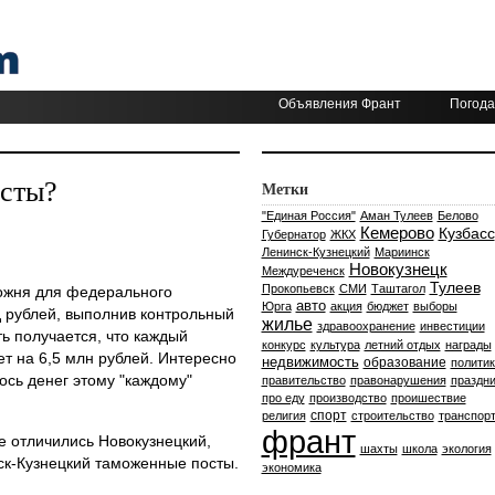
Объявления Франт
Погода
исты?
Метки
"Единая Россия"
Аман Тулеев
Белово
Кемерово
Кузбасс
Губернатор
ЖКХ
Ленинск-Кузнецкий
Мариинск
Новокузнецк
Междуреченск
Тулеев
Прокопьевск
СМИ
Таштагол
ожня для федерального
авто
Юрга
акция
бюджет
выборы
д рублей, выполнив контрольный
жилье
здравоохранение
инвестиции
ть получается, что каждый
конкурс
культура
летний отдых
награды
т на 6,5 млн рублей. Интересно
недвижимость
образование
политик
ось денег этому "каждому"
правительство
правонарушения
праздни
про еду
производство
проишествие
спорт
религия
строительство
транспор
франт
 отличились Новокузнецкий,
шахты
школа
экология
ск-Кузнецкий таможенные посты.
экономика