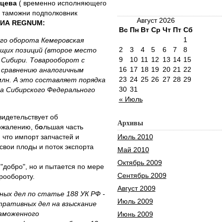
бцева
( временно исполняющего
 таможни подполковник
Август 2026
ИА REGNUM:
Вс
Пн
Вт
Ср
Чт
Пт
Сб
1
го оборота Кемеровская
2
3
4
5
6
7
8
щих позиций (второе место
9
10
11
12
13
14
15
 Сибири. Товарооборот с
16
17
18
19
20
21
22
о сравнению аналогичным
23
24
25
26
27
28
29
млн. А это составляет порядка
30
31
а Сибирского Федерального
« Июль
свидетельствует об
Архивы
ожалению, б
о
льшая часть
 что импорт запчастей и
Июль 2010
свои плоды и поток экспорта
Май 2010
Октябрь 2009
 "добро", но и пытается по мере
Сентябрь 2009
рообороту.
Август 2009
ных дел по статье 188 УК РФ -
Июль 2009
тративных дел на взыскание
аможенного
Июнь 2009