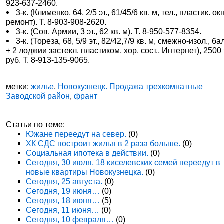
923-637-2460.
3-к. (Клименко, 64, 2/5 эт., 61/45/6 кв. м, тел., пластик. ок
ремонт). Т. 8-903-908-2620.
3-к. (Сов. Армии, 3 эт., 62 кв. м). Т. 8-950-577-8354.
3-к. (Тореза, 68, 5/9 эт., 82/42,7/9 кв. м, смежно-изол., б
+ 2 лоджии застекл. пластиком, хор. сост., Интернет), 2500
руб. Т. 8-913-135-9065.
метки:
жилье
,
Новокузнецк. Продажа трехкомнатные
Заводской район
,
франт
Статьи по теме:
Южане переедут на север.
(0)
ХК СДС построит жилья в 2 раза больше.
(0)
Социальная ипотека в действии.
(0)
Сегодня, 30 июля, 18 киселевских семей переедут в
новые квартиры Новокузнецка.
(0)
Сегодня, 25 августа.
(0)
Сегодня, 19 июня…
(0)
Сегодня, 18 июня…
(5)
Сегодня, 11 июня…
(0)
Сегодня, 10 февраля…
(0)