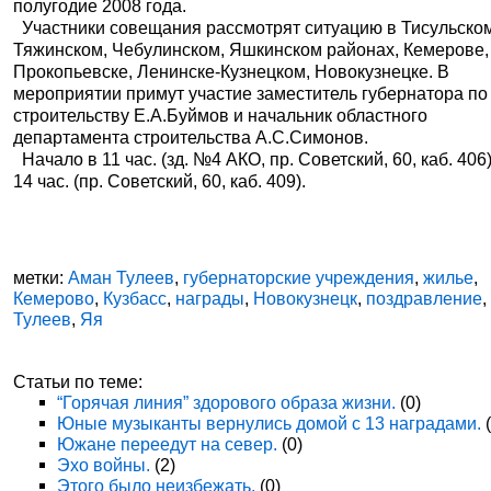
полугодие 2008 года.
Участники совещания рассмотрят ситуацию в Тисульско
Тяжинском, Чебулинском, Яшкинском районах, Кемерове,
Прокопьевске, Ленинске-Кузнецком, Новокузнецке. В
мероприятии примут участие заместитель губернатора по
строительству Е.А.Буймов и начальник областного
департамента строительства А.С.Симонов.
Начало в 11 час. (зд. №4 АКО, пр. Советский, 60, каб. 406)
14 час. (пр. Советский, 60, каб. 409).
метки:
Аман Тулеев
,
губернаторские учреждения
,
жилье
,
Кемерово
,
Кузбасс
,
награды
,
Новокузнецк
,
поздравление
,
Тулеев
,
Яя
Статьи по теме:
“Горячая линия” здорового образа жизни.
(0)
Юные музыканты вернулись домой с 13 наградами.
(
Южане переедут на север.
(0)
Эхо войны.
(2)
Этого было неизбежать.
(0)