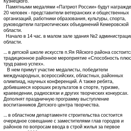
Кузнецкого.
Памятными медалями «Патриот России» будут награжд
20 человек - представители ветеранских и общественных
организаций, работники образования, культуры, спорта,
руководители патриотических объединений Кемеровской
области.
Начало в 14 час. в малом зале здания №2 администраци
области.
... в детской школе искусств п.Яя Яйского района состоитс
традиционное районное мероприятие «Способность плю
труд равно успех».
В нем примут участие медалисты, победители
международных, всероссийских, областных, районных
олимпиад, научных конференций. А также ребята,
добившиеся хороших результатов в спорте, туризме,
краеведении, радиосвязи и других творческих конкурсах.
Дополнят праздничную программу выступление
воспитанников Детского центра творчества.
... в областном департаменте строительства состоится
очередное совещание с заместителями глав городов и
районов по вопросам ввода в строй жилья за первое