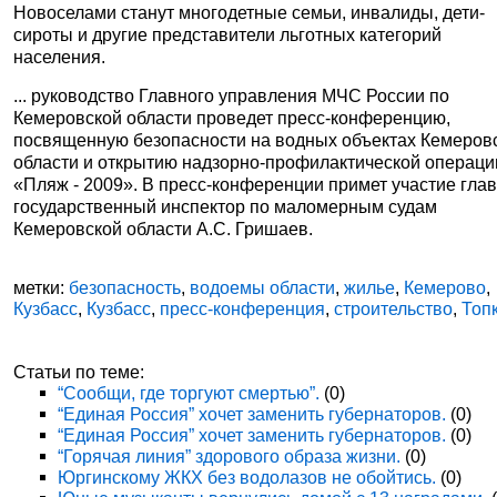
Новоселами станут многодетные семьи, инвалиды, дети-
сироты и другие представители льготных категорий
населения.
... руководство Главного управления МЧС России по
Кемеровской области проведет пресс-конференцию,
посвященную безопасности на водных объектах Кемеров
области и открытию надзорно-профилактической операци
«Пляж - 2009». В пресс-конференции примет участие гла
государственный инспектор по маломерным судам
Кемеровской области А.С. Гришаев.
метки:
безопасность
,
водоемы области
,
жилье
,
Кемерово
,
Кузбасс
,
Кузбасс
,
пресс-конференция
,
строительство
,
Топ
Статьи по теме:
“Сообщи, где торгуют смертью”.
(0)
“Единая Россия” хочет заменить губернаторов.
(0)
“Единая Россия” хочет заменить губернаторов.
(0)
“Горячая линия” здорового образа жизни.
(0)
Юргинскому ЖКХ без водолазов не обойтись.
(0)