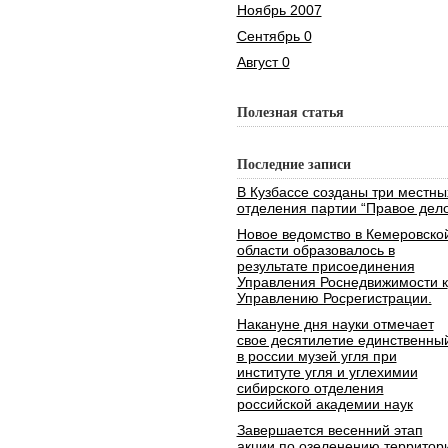
Ноябрь 2007
Сентябрь 0
Август 0
Полезная статья
Последние записи
В Кузбассе созданы три местны
отделения партии “Правое дело
Новое ведомство в Кемеровско
области образовалось в
результате присоединения
Управления Роснедвижимости к
Управлению Росрегистрации.
Накануне дня науки отмечает
свое десятилетие единственны
в россии музей угля при
институте угля и углехимии
сибирского отделения
российской академии наук
Завершается весенний этап
акции по озеленению территор