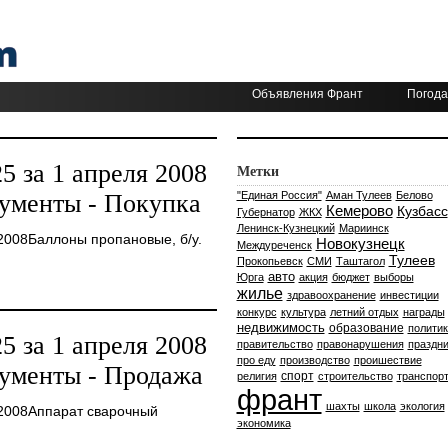
Объявления Франт
Погода
 за 1 апреля 2008
Метки
ументы - Покупка
"Единая Россия"
Аман Тулеев
Белово
Кемерово
Кузбасс
Губернатор
ЖКХ
Ленинск-Кузнецкий
Мариинск
2008Баллоны пропановые, б/у.
Новокузнецк
Междуреченск
Тулеев
Прокопьевск
СМИ
Таштагол
авто
Юрга
акция
бюджет
выборы
жилье
здравоохранение
инвестиции
конкурс
культура
летний отдых
награды
недвижимость
образование
политик
 за 1 апреля 2008
правительство
правонарушения
праздни
про еду
производство
проишествие
ументы - Продажа
спорт
религия
строительство
транспор
франт
шахты
школа
экология
2008Аппарат сварочный
экономика