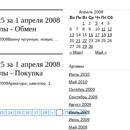
Апрель 2008
Вс
Пн
Вт
Ср
Чт
Пт
Сб
 за 1 апреля 2008
1
2
3
4
5
лы - Обмен
6
7
8
9
10
11
12
13
14
15
16
17
18
19
08Ванну чугунную, новую, ...
20
21
22
23
24
25
26
27
28
29
30
« Март
Май »
 за 1 апреля 2008
Архивы
лы - Покупка
Июль 2010
Май 2010
2008Арматура, швеллер, 1
Октябрь 2009
Сентябрь 2009
Август 2009
Июль 2009
13
14
15
16
17
18
»
...
Последняя
Июнь 2009
Май 2009