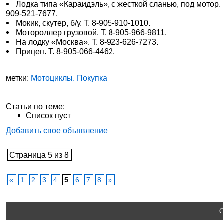
Лодка типа «Караидэль», с жесткой сланью, под мотор. Т
909-521-7677.
Мокик, скутер, б/у. Т. 8-905-910-1010.
Мотороллер грузовой. Т. 8-905-966-9811.
На лодку «Москва». Т. 8-923-626-7273.
Прицеп. Т. 8-905-066-4462.
метки:
Мотоциклы. Покупка
Статьи по теме:
Список пуст
Добавить свое объявление
Страница 5 из 8
«
1
2
3
4
5
6
7
8
»
C