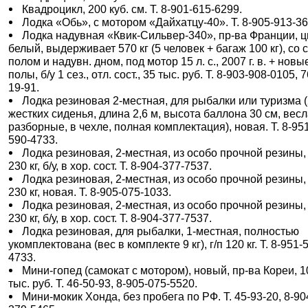
Квадроцикл, 200 куб. см. Т. 8-901-615-6299.
Лодка «Обь», с мотором «Дайхатцу-40». Т. 8-905-913-36
Лодка надувная «Квик-Сильвер-340», пр-ва Франции, ц
белый, выдерживает 570 кг (5 человек + багаж 100 кг), со 
полом и надувн. дном, под мотор 15 л. с., 2007 г. в. + новы
полы, б/у 1 сез., отл. сост., 35 тыс. руб. Т. 8-903-908-0105, 7
19-91.
Лодка резиновая 2-местная, для рыбалки или туризма 
жестких сиденья, длина 2,6 м, высота баллона 30 см, вес
разборные, в чехле, полная комплектация), новая. Т. 8-95
590-4733.
Лодка резиновая, 2-местная, из особо прочной резины, 
230 кг, б/у, в хор. сост. Т. 8-904-377-7537.
Лодка резиновая, 2-местная, из особо прочной резины, 
230 кг, новая. Т. 8-905-075-1033.
Лодка резиновая, 2-местная, из особо прочной резины, 
230 кг, б/у, в хор. сост. Т. 8-904-377-7537.
Лодка резиновая, для рыбалки, 1-местная, полностью
укомплектована (вес в комплекте 9 кг), г/п 120 кг. Т. 8-951-
4733.
Мини-гопед (самокат с мотором), новый, пр-ва Кореи, 1
тыс. руб. Т. 46-50-93, 8-905-075-5520.
Мини-мокик Хонда, без пробега по РФ. Т. 45-93-20, 8-90