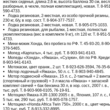
жестких сиденья, длина 2,6 м, высота баллона 30 см, вес
разборные, в чехле, полная комплектация), новая. Т. 8-95
590-4733.
Лодка резиновая, 2-местная, из особо прочной резины, 
230 кг, б/у, в хор. сост. Т. 8-904-377-7537.
Лодка резиновая, 2-местная, новая. Т. 8-905-075-1033.
Лодка резиновая, для рыбалки, 1-местная, полностью
укомплектована (вес в комплекте 9 кг), г/п 120 кг. Т. 8-951-
4733.
Мини-мокик Хонда, без пробега по РФ. Т. 45-93-20, 8-90
379-5465.
Мопед «Карпаты», 4 тыс. руб. Т. 8-903-941-6143.
Мопеды «Хонда», «Ямаха», «Сузуки», б/п по РФ. Кредит.
8-903-941-6143.
Мотокаски, цвет оранж., 2 шт. Т. 8-923-626-3594, 76-35-6
Мотор лодочный «Ямаха», 50 л. с. Т. 8-903-940-4845.
Мотор подвесной «Ямаха», 15 л. с., 2-тактный + 2 винт
(спортивный и грузовой) + 3 л масла «Ямаха» + запасной
комплект свечей + бак бензина 30 л, в хор. сост., 2007 г. в.,
тыс. руб. Т. 8-903-908-0105, 76-19-91.
Мотоцикл Ямаха-XJR-1300 2005 г. в., Япония, 107 л. с.,
5 тыс. км, 290 тыс. руб. Т. 8-905-078-1757.
Мотоцикл «Honda Africa Twin 750», 2000 г. в., цвет черн
170 тыс. руб. Т. 8-913-332-8995.