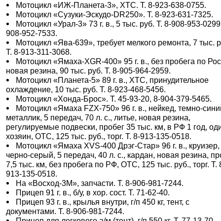
Мотоцикл «ИЖ-Планета-3», ХТС. Т. 8-923-638-0755.
Мотоцикл «Сузуки-Эскудо-DR250». Т. 8-923-631-7325.
Мотоцикл «Урал-3» 73 г. в., 5 тыс. руб. Т. 8-908-953-0299
908-952-7533.
Мотоцикл «Ява-639», требует мелкого ремонта, 7 тыс. р
Т. 8-913-311-3068.
Мотоцикл «Ямаха-ХGR-400» 95 г. в., без пробега по Рос
новая резина, 90 тыс. руб. Т. 8-905-964-2959.
Мотоцикл «Планета-5» 89 г. в., ХТС, принудительное
охлаждение, 10 тыс. руб. Т. 8-923-468-5456.
Мотоцикл «Хонда-Брос». Т. 45-93-20, 8-904-379-5465.
Мотоцикл «Ямаха FZX-750» 96 г. в., нейкед, темно-сини
металлик, 5 передач, 70 л. с., литье, новая резина,
регулируемые подвески, пробег 35 тыс. км, в РФ 1 год, од
хозяин, ОТС, 125 тыс. руб., торг. Т. 8-913-135-0518.
Мотоцикл «Ямаха XVS-400 Дрэг-Стар» 96 г. в., круизер,
черно-серый, 5 передач, 40 л. с., кардан, новая резина, п
7,5 тыс. км, без пробега по РФ, ОТС, 125 тыс. руб., торг. Т. 
913-135-0518.
На «Восход-3М», запчасти. Т. 8-906-981-7244.
Прицеп 91 г. в., б/у, в хор. сост. Т. 71-62-40.
Прицеп 93 г. в., крылья внутри, г/п 450 кг, тент, с
документами. Т. 8-906-981-7244.
Прицеп для легкового а/м (тент), г/п 550 кг. Т. 77-13-70.