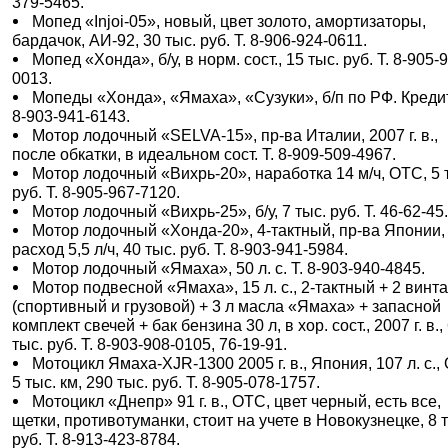
379-5465.
Мопед «Injоi-05», новый, цвет золото, амортизаторы,
бардачок, АИ-92, 30 тыс. руб. Т. 8-906-924-0611.
Мопед «Хонда», б/у, в норм. сост., 15 тыс. руб. Т. 8-905-
0013.
Мопеды «Хонда», «Ямаха», «Сузуки», б/п по РФ. Кредит.
8-903-941-6143.
Мотор лодочный «SELVA-15», пр-ва Италии, 2007 г. в.,
после обкатки, в идеальном сост. Т. 8-909-509-4967.
Мотор лодочный «Вихрь-20», наработка 14 м/ч, ОТС, 5 
руб. Т. 8-905-967-7120.
Мотор лодочный «Вихрь-25», б/у, 7 тыс. руб. Т. 46-62-45
Мотор лодочный «Хонда-20», 4-тактный, пр-ва Японии,
расход 5,5 л/ч, 40 тыс. руб. Т. 8-903-941-5984.
Мотор лодочный «Ямаха», 50 л. с. Т. 8-903-940-4845.
Мотор подвесной «Ямаха», 15 л. с., 2-тактный + 2 винт
(спортивный и грузовой) + 3 л масла «Ямаха» + запасной
комплект свечей + бак бензина 30 л, в хор. сост., 2007 г. в.,
тыс. руб. Т. 8-903-908-0105, 76-19-91.
Мотоцикл Ямаха-XJR-1300 2005 г. в., Япония, 107 л. с.,
5 тыс. км, 290 тыс. руб. Т. 8-905-078-1757.
Мотоцикл «Днепр» 91 г. в., ОТС, цвет черный, есть все,
щетки, противотуманки, стоит на учете в Новокузнецке, 8 
руб. Т. 8-913-423-8784.