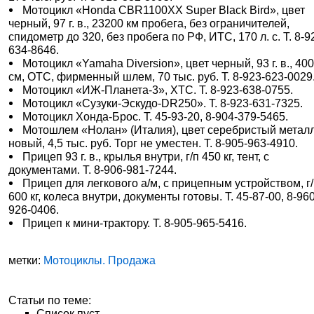
Мотоцикл «Honda CBR1100XX Super Black Bird», цвет
черный, 97 г. в., 23200 км пробега, без ограничителей,
спидометр до 320, без пробега по РФ, ИТС, 170 л. с. Т. 8-9
634-8646.
Мотоцикл «Yamaha Diversion», цвет черный, 93 г. в., 400
см, ОТС, фирменный шлем, 70 тыс. руб. Т. 8-923-623-0029
Мотоцикл «ИЖ-Планета-3», ХТС. Т. 8-923-638-0755.
Мотоцикл «Сузуки-Эскудо-DR250». Т. 8-923-631-7325.
Мотоцикл Хонда-Брос. Т. 45-93-20, 8-904-379-5465.
Мотошлем «Нолан» (Италия), цвет серебристый металл
новый, 4,5 тыс. руб. Торг не уместен. Т. 8-905-963-4910.
Прицеп 93 г. в., крылья внутри, г/п 450 кг, тент, с
документами. Т. 8-906-981-7244.
Прицеп для легкового а/м, с прицепным устройством, г
600 кг, колеса внутри, документы готовы. Т. 45-87-00, 8-96
926-0406.
Прицеп к мини-трактору. Т. 8-905-965-5416.
метки:
Мотоциклы. Продажа
Статьи по теме:
Список пуст