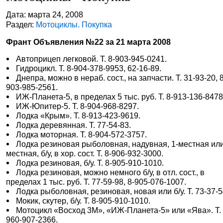
Дата: марта 24, 2008
Раздел:
Мотоциклы. Покупка
Франт Объявления №22 за 21 марта 2008
Автоприцеп легковой. Т. 8-903-945-0241.
Гидроцикл. Т. 8-904-378-9953, 62-16-89.
Днепра, можно в нераб. сост., на запчасти. Т. 31-93-20, 
903-985-2561.
ИЖ-Планета-5, в пределах 5 тыс. руб. Т. 8-913-136-8478
ИЖ-Юпитер-5. Т. 8-904-968-8297.
Лодка «Крым». Т. 8-913-423-9619.
Лодка деревянная. Т. 77-54-83.
Лодка моторная. Т. 8-904-572-3757.
Лодка резиновая рыболовная, надувная, 1-местная или
местная, б/у, в хор. сост. Т. 8-906-932-3000.
Лодка резиновая, б/у. Т. 8-905-910-1010.
Лодка резиновая, можно немного б/у, в отл. сост., в
пределах 1 тыс. руб. Т. 77-59-98, 8-905-076-1007.
Лодка рыболовная, резиновая, новая или б/у. Т. 73-37-5
Мокик, скутер, б/у. Т. 8-905-910-1010.
Мотоцикл «Восход 3М», «ИЖ-Планета-5» или «Ява». Т. 
960-907-2366.