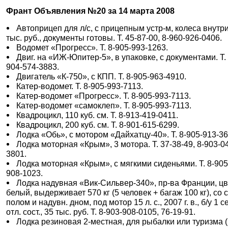
Франт Объявления №20 за 14 марта 2008
Автоприцеп для л/с, с прицепным устр-м, колеса внутри
тыс. руб., документы готовы. Т. 45-87-00, 8-960-926-0406.
Водомет «Прогресс». Т. 8-905-993-1263.
Двиг. на «ИЖ-Юпитер-5», в упаковке, с документами. Т. 
904-574-3883.
Двигатель «К-750», с КПП. Т. 8-905-963-4910.
Катер-водомет. Т. 8-905-993-7113.
Катер-водомет «Прогресс». Т. 8-905-993-7113.
Катер-водомет «самоклеп». Т. 8-905-993-7113.
Квадроцикл, 110 куб. см. Т. 8-913-419-0411.
Квадроцикл, 200 куб. см. Т. 8-901-615-6299.
Лодка «Обь», с мотором «Дайхатцу-40». Т. 8-905-913-36
Лодка моторная «Крым», 3 мотора. Т. 37-38-49, 8-903-0
3801.
Лодка моторная «Крым», с мягкими сиденьями. Т. 8-905
908-1023.
Лодка надувная «Вик-Сильвер-340», пр-ва Франции, цв
белый, выдерживает 570 кг (5 человек + багаж 100 кг), со 
полом и надувн. дном, под мотор 15 л. с., 2007 г. в., б/у 1 се
отл. сост., 35 тыс. руб. Т. 8-903-908-0105, 76-19-91.
Лодка резиновая 2-местная, для рыбалки или туризма 