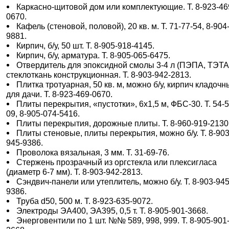
Каркасно-щитовой дом или комплектующие. Т. 8-923-46
0670.
Кафель (стеновой, половой), 20 кв. м. Т. 71-77-54, 8-904
9881.
Кирпич, б/у, 50 шт. Т. 8-905-918-4145.
Кирпич, б/у, арматура. Т. 8-905-065-6475.
Отвердитель для эпоксидной смолы 3-4 л (ПЭПА, ТЭТА
стеклоткань конструкционная. Т. 8-903-942-2813.
Плитка тротуарная, 50 кв. м, можно б/у, кирпич кладочн
для дачи. Т. 8-923-469-0670.
Плиты перекрытия, «пустотки», 6х1,5 м, ФБС-30. Т. 54-5
09, 8-905-074-5416.
Плиты перекрытия, дорожные плиты. Т. 8-960-919-2130
Плиты стеновые, плиты перекрытия, можно б/у. Т. 8-903
945-9386.
Проволока вязальная, 3 мм. Т. 31-69-76.
Стержень прозрачный из оргстекла или плексигласа
(диаметр 6-7 мм). Т. 8-903-942-2813.
Сэндвич-панели или утеплитель, можно б/у. Т. 8-903-945
9386.
Труба d50, 500 м. Т. 8-923-635-9072.
Электроды ЭА400, ЭА395, 0,5 т. Т. 8-905-901-3668.
Энерговентили по 1 шт. №№ 589, 998, 999. Т. 8-905-901