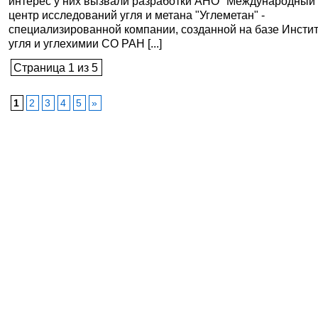
интерес у них вызвали разработки АНО "Международный
центр исследований угля и метана "Углеметан" -
специализированной компании, созданной на базе Инсти
угля и углехимии СО РАН [...]
Страница 1 из 5
1
2
3
4
5
»