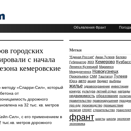
Объявления Франт
Погода
ров городских
Метки
ировали с начала
"Единая Россия"
Аман Тулеев
Белово
Кемерово
Кузбасс
Губернатор
ЖКХ
сезона кемеровские
Ленинск-Кузнецкий
Мариинск
Новокузнецк
Междуреченск
Тулеев
Прокопьевск
СМИ
Таштагол
авто
Юрга
акция
бюджет
выборы
жилье
здравоохранение
инвестиции
о методу «Сларри-Сил», который
конкурс
культура
летний отдых
награды
бетона от
недвижимость
образование
политик
роницаемость дорожного
правительство
правонарушения
праздни
новлена на 32 тыс. кв. метров
про еду
производство
проишествие
спорт
религия
строительство
транспор
франт
ейп-Сил», с его применением в
шахты
школа
экология
2 тыс.кв. метров дорожного
экономика