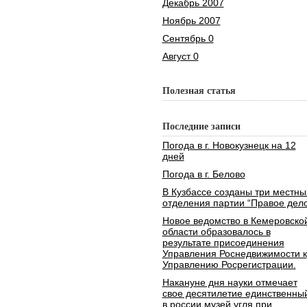
Декабрь 2007
Ноябрь 2007
Сентябрь 0
Август 0
Полезная статья
Последние записи
Погода в г. Новокузнецк на 12
дней
Погода в г. Белово
В Кузбассе созданы три местны
отделения партии “Правое дело
Новое ведомство в Кемеровско
области образовалось в
результате присоединения
Управления Роснедвижимости к
Управлению Росрегистрации.
Накануне дня науки отмечает
свое десятилетие единственны
в россии музей угля при