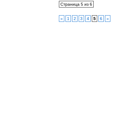
Страница 5 из 6
«
1
2
3
4
5
6
»