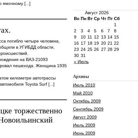
ямочному [...]
Август 2026
Вс
Пн
Вт
Ср
Чт
Пт
Сб
1
ах.
2
3
4
5
6
7
8
9
10
11
12
13
14
15
са погибло четыре человека,
16
17
18
19
20
21
22
общили в УГИБДД области,
23
24
25
26
27
28
29
происшествий.
30
31
рождения на ВАЗ-21093
« Июль
ировал пешехода. Женщина 1935
Архивы
том километре автотрассы
томобиля Toyota Surf [...]
Июль 2010
Май 2010
Октябрь 2009
цке торжественно
Сентябрь 2009
Август 2009
 Новоильинский
Июль 2009
Июнь 2009