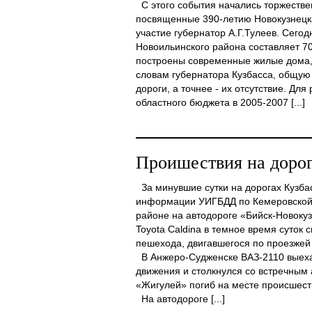
С этого события начались торжеств
посвященные 390-летию Новокузнецк
участие губернатор А.Г.Тулеев. Сего
Новоильинского района составляет 70
построены современные жилые дома,
словам губернатора Кузбасса, общую
дороги, а точнее - их отсутствие. Дл
областного бюджета в 2005-2007 [...]
Проишествия на дорог
За минувшие сутки на дорогах Кузбас
информации УИГБДД по Кемеровской 
районе на автодороге «Бийск-Новоку
Toyota Caldina в темное время суток
пешехода, двигавшегося по проезжей 
В Анжеро-Судженске ВАЗ-2110 выеха
движения и столкнулся со встречным
«Жигулей» погиб на месте происшест
На автодороге [...]