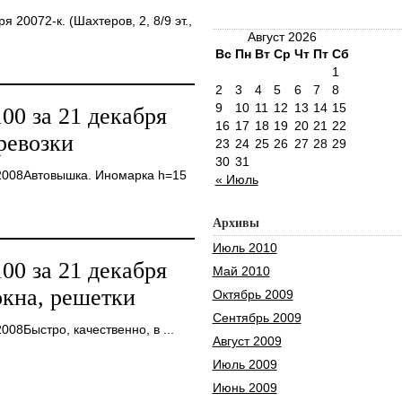
20072-к. (Шахтеров, 2, 8/9 эт.,
Август 2026
Вс
Пн
Вт
Ср
Чт
Пт
Сб
1
2
3
4
5
6
7
8
9
10
11
12
13
14
15
0 за 21 декабря
16
17
18
19
20
21
22
ревозки
23
24
25
26
27
28
29
30
31
2008Автовышка. Иномарка h=15
« Июль
Архивы
Июль 2010
0 за 21 декабря
Май 2010
окна, решетки
Октябрь 2009
Сентябрь 2009
08Быстро, качественно, в ...
Август 2009
Июль 2009
Июнь 2009