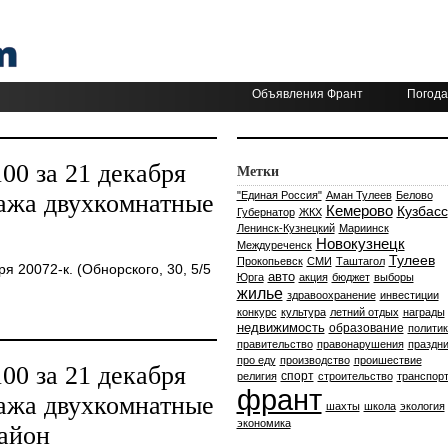
Объявления Франт
Погода
0 за 21 декабря
Метки
ажа двухкомнатные
"Единая Россия"
Аман Тулеев
Белово
Кемерово
Кузбасс
Губернатор
ЖКХ
Ленинск-Кузнецкий
Мариинск
Новокузнецк
Междуреченск
Тулеев
Прокопьевск
СМИ
Таштагол
 20072-к. (Обнорского, 30, 5/5
авто
Юрга
акция
бюджет
выборы
жилье
здравоохранение
инвестиции
конкурс
культура
летний отдых
награды
недвижимость
образование
политик
правительство
правонарушения
праздни
про еду
производство
проишествие
0 за 21 декабря
спорт
религия
строительство
транспор
франт
ажа двухкомнатные
шахты
школа
экология
экономика
айон