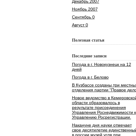
Декабрь 2007
Ноябрь 2007
Сентябрь 0
Август 0
Полезная статья
Последние записи
Погода в г. Новокузнецк на 12
дней
Погода в г. Белово
В Кузбассе созданы три местны
отделения партии “Правое дело
Новое ведомство в Кемеровско
области образовалось в
результате присоединения
Управления Роснедвижимости к
Управлению Росрегистрации.
Накануне дня науки отмечает
свое десятилетие единственны
в россии музей угля при