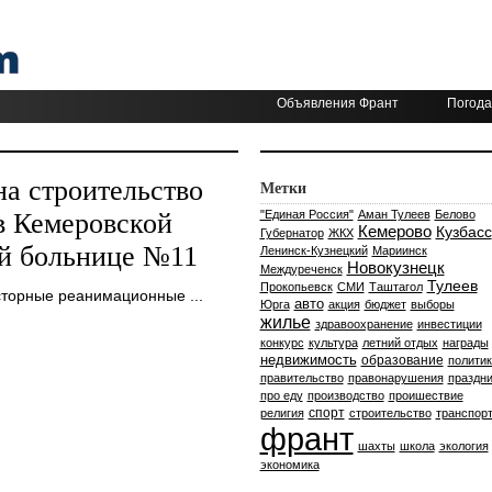
Объявления Франт
Погода
на строительство
Метки
в Кемеровской
"Единая Россия"
Аман Тулеев
Белово
Кемерово
Кузбасс
Губернатор
ЖКХ
ой больнице №11
Ленинск-Кузнецкий
Мариинск
Новокузнецк
Междуреченск
Тулеев
Прокопьевск
СМИ
Таштагол
сторные реанимационные ...
авто
Юрга
акция
бюджет
выборы
жилье
здравоохранение
инвестиции
конкурс
культура
летний отдых
награды
недвижимость
образование
политик
правительство
правонарушения
праздни
про еду
производство
проишествие
спорт
религия
строительство
транспор
франт
шахты
школа
экология
экономика