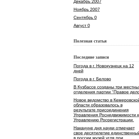
Декабрь 2007
Ноябрь 2007
Сентябрь 0
Август 0
Полезная статья
Последние записи
Погода в г. Новокузнецк на 12
дней
Погода в г. Белово
В Кузбассе созданы три местны
отделения партии “Правое дело
Новое ведомство в Кемеровско
области образовалось в
результате присоединения
Управления Роснедвижимости к
Управлению Росрегистрации.
Накануне дня науки отмечает
свое десятилетие единственны
в россии музей угля при