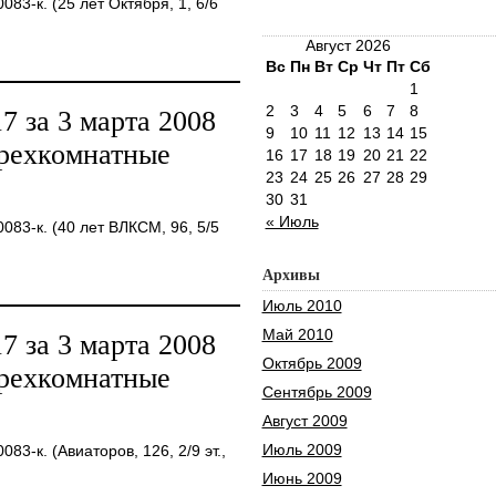
3-к. (25 лет Октября, 1, 6/6
Август 2026
Вс
Пн
Вт
Ср
Чт
Пт
Сб
1
2
3
4
5
6
7
8
 за 3 марта 2008
9
10
11
12
13
14
15
трехкомнатные
16
17
18
19
20
21
22
23
24
25
26
27
28
29
30
31
« Июль
83-к. (40 лет ВЛКСМ, 96, 5/5
Архивы
Июль 2010
Май 2010
 за 3 марта 2008
Октябрь 2009
трехкомнатные
Сентябрь 2009
Август 2009
Июль 2009
3-к. (Авиаторов, 126, 2/9 эт.,
Июнь 2009