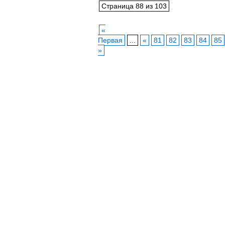
Страница 88 из 103
«
Первая
...
«
81
82
83
84
85
»