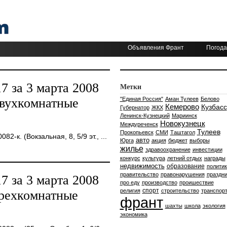
Объявления Франт
Погода
 за 3 марта 2008
Метки
двухкомнатные
"Единая Россия"
Аман Тулеев
Белово
Кемерово
Кузбасс
Губернатор
ЖКХ
Ленинск-Кузнецкий
Мариинск
Новокузнецк
Междуреченск
Тулеев
Прокопьевск
СМИ
Таштагол
-к. (Вокзальная, 8, 5/9 эт., ...
авто
Юрга
акция
бюджет
выборы
жилье
здравоохранение
инвестиции
конкурс
культура
летний отдых
награды
недвижимость
образование
политик
правительство
правонарушения
праздни
 за 3 марта 2008
про еду
производство
проишествие
спорт
религия
строительство
транспор
трехкомнатные
франт
шахты
школа
экология
экономика