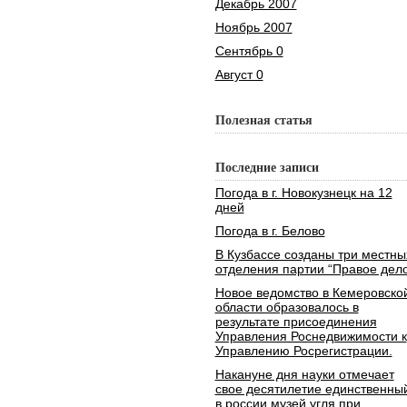
Декабрь 2007
Ноябрь 2007
Сентябрь 0
Август 0
Полезная статья
Последние записи
Погода в г. Новокузнецк на 12
дней
Погода в г. Белово
В Кузбассе созданы три местны
отделения партии “Правое дело
Новое ведомство в Кемеровско
области образовалось в
результате присоединения
Управления Роснедвижимости к
Управлению Росрегистрации.
Накануне дня науки отмечает
свое десятилетие единственны
в россии музей угля при