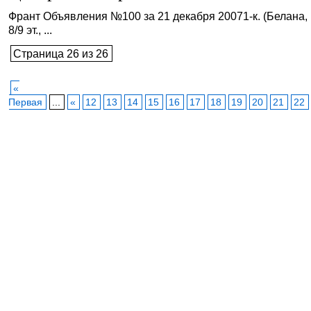
Франт Объявления №100 за 21 декабря 20071-к. (Белана, 
8/9 эт., ...
Страница 26 из 26
«
Первая
...
«
12
13
14
15
16
17
18
19
20
21
22