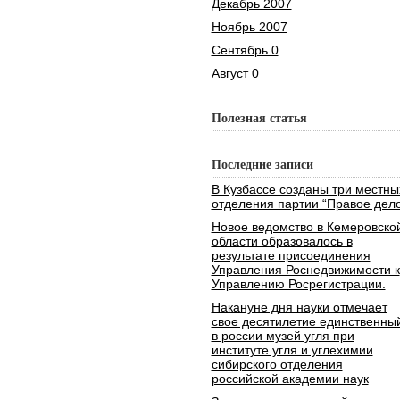
Декабрь 2007
Ноябрь 2007
Сентябрь 0
Август 0
Полезная статья
Последние записи
В Кузбассе созданы три местны
отделения партии “Правое дело
Новое ведомство в Кемеровско
области образовалось в
результате присоединения
Управления Роснедвижимости к
Управлению Росрегистрации.
Накануне дня науки отмечает
свое десятилетие единственны
в россии музей угля при
институте угля и углехимии
сибирского отделения
российской академии наук