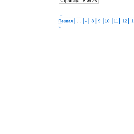
Страница 15 из 26
«
Первая
...
«
8
9
10
11
12
1
»