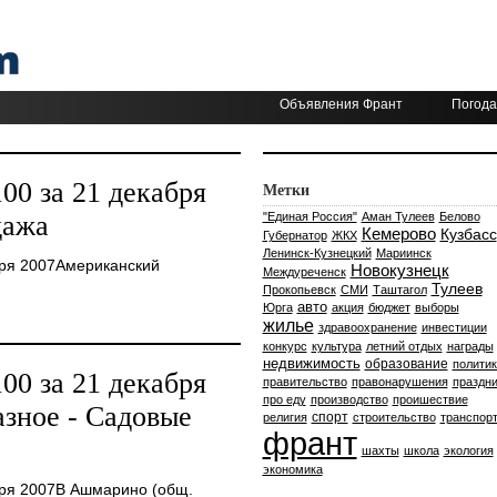
Объявления Франт
Погода
0 за 21 декабря
Метки
дажа
"Единая Россия"
Аман Тулеев
Белово
Кемерово
Кузбасс
Губернатор
ЖКХ
Ленинск-Кузнецкий
Мариинск
ря 2007Американский
Новокузнецк
Междуреченск
Тулеев
Прокопьевск
СМИ
Таштагол
авто
Юрга
акция
бюджет
выборы
жилье
здравоохранение
инвестиции
конкурс
культура
летний отдых
награды
недвижимость
образование
политик
0 за 21 декабря
правительство
правонарушения
праздни
про еду
производство
проишествие
зное - Садовые
спорт
религия
строительство
транспор
франт
шахты
школа
экология
экономика
ря 2007В Ашмарино (общ.