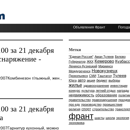
Объявления Франт
Погода
0 за 21 декабря
Метки
снаряжение -
"Единая Россия"
Аман Тулеев
Белово
Кемерово
Кузбасс
Губернатор
ЖКХ
Ленинск-Кузнецкий
Мариинск
Новокузнецк
Междуреченск
Тулеев
Прокопьевск
СМИ
Таштагол
007Комбинезон г/лыжный, жен.,
авто
Юрга
акция
бюджет
выборы
жилье
здравоохранение
инвестиции
конкурс
культура
летний отдых
награды
недвижимость
образование
политик
правительство
правонарушения
праздни
про еду
производство
проишествие
0 за 21 декабря
спорт
религия
строительство
транспор
франт
а
шахты
школа
экология
экономика
2007Гарнитур кухонный, можно