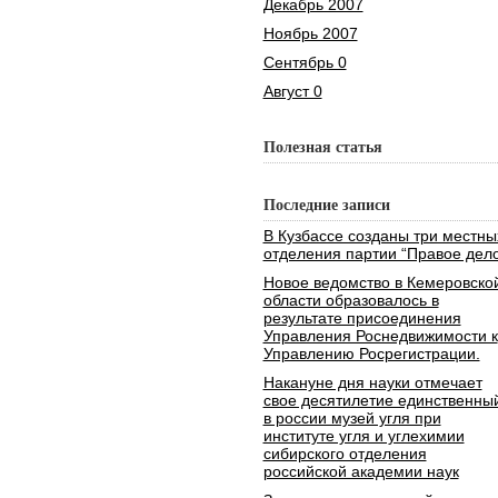
Декабрь 2007
Ноябрь 2007
Сентябрь 0
Август 0
Полезная статья
Последние записи
В Кузбассе созданы три местны
отделения партии “Правое дело
Новое ведомство в Кемеровско
области образовалось в
результате присоединения
Управления Роснедвижимости к
Управлению Росрегистрации.
Накануне дня науки отмечает
свое десятилетие единственны
в россии музей угля при
институте угля и углехимии
сибирского отделения
российской академии наук