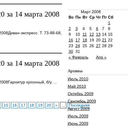
Март 2008
 за 14 марта 2008
Вс
Пн
Вт
Ср
Чт
Пт
Сб
1
2
3
4
5
6
7
8
08Диван-экспресс. Т. 73-88-68,
9
10
11
12
13
14
15
16
17
18
19
20
21
22
23
24
25
26
27
28
29
30
31
« Февраль
Апр »
 за 14 марта 2008
Архивы
Июль 2010
08Гарнитур кухонный, б/у. ...
Май 2010
Октябрь 2009
Сентябрь 2009
15
16
17
18
19
20
»
...
Последняя
Август 2009
Июль 2009
Июнь 2009