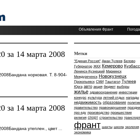
Объявления Франт
Погода
 за 14 марта 2008
Метки
"Единая Россия"
Аман Тулеев
Белово
Кемерово
Кузбасс
Губернатор
ЖКХ
Ленинск-Кузнецкий
Мариинск
008Бандана норковая. Т. 8-904-
Новокузнецк
Междуреченск
Тулеев
Прокопьевск
СМИ
Таштагол
авто
Юрга
акция
бюджет
выборы
жилье
здравоохранение
инвестиции
конкурс
культура
летний отдых
награды
недвижимость
образование
политик
 за 14 марта 2008
правительство
правонарушения
праздни
про еду
производство
проишествие
спорт
религия
строительство
транспор
франт
шахты
школа
экология
08Бандана утеплен., цвет ...
экономика