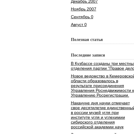
Декабрь 2007
Ноябрь 2007
Сентябрь 0
Август 0
Полезная статья
Последние записи
В Кузбассе созданы три местны
отделения партии “Правое дело
Новое ведомство в Кемеровско
области образовалось в
результате присоединения
Управления Роснедвижимости к
Управлению Росрегистрации.
Накануне дня науки отмечает
свое десятилетие единственны
в россии музей угля при
институте угля и углехимии
сибирского отделения
российской академии наук