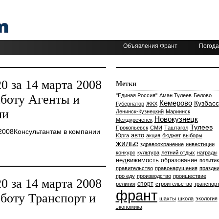
Объявления Франт
Погода
 за 14 марта 2008
Метки
аботу Агенты и
"Единая Россия"
Аман Тулеев
Белово
Кемерово
Кузбасс
Губернатор
ЖКХ
ли
Ленинск-Кузнецкий
Мариинск
Новокузнецк
Междуреченск
Тулеев
Прокопьевск
СМИ
Таштагол
2008Консультантам в компании
авто
Юрга
акция
бюджет
выборы
жилье
здравоохранение
инвестиции
конкурс
культура
летний отдых
награды
недвижимость
образование
политик
правительство
правонарушения
праздни
про еду
производство
проишествие
 за 14 марта 2008
спорт
религия
строительство
транспор
франт
аботу Транспорт и
шахты
школа
экология
экономика