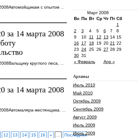
008Автомойщикам с опытом ...
Март 2008
Вс
Пн
Вт
Ср
Чт
Пт
Сб
1
2
3
4
5
6
7
8
 за 14 марта 2008
9
10
11
12
13
14
15
аботу
16
17
18
19
20
21
22
23
24
25
26
27
28
29
ельство
30
31
« Февраль
Апр »
08Вальщику круглого леса, ...
Архивы
Июль 2010
 за 14 марта 2008
Май 2010
Октябрь 2009
Сентябрь 2009
008Автомаляра-жестянщика. ...
Август 2009
Июль 2009
Июнь 2009
12
13
14
15
16
»
...
Последняя