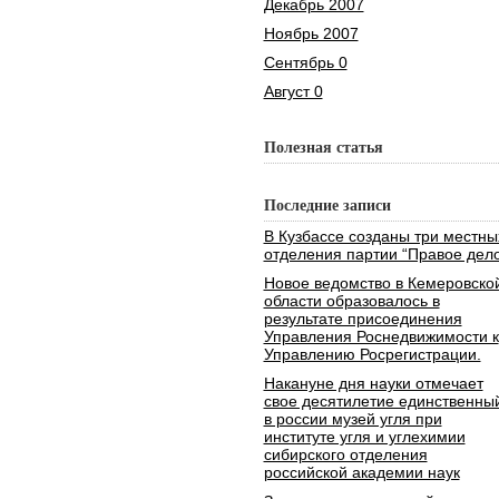
Декабрь 2007
Ноябрь 2007
Сентябрь 0
Август 0
Полезная статья
Последние записи
В Кузбассе созданы три местны
отделения партии “Правое дело
Новое ведомство в Кемеровско
области образовалось в
результате присоединения
Управления Роснедвижимости к
Управлению Росрегистрации.
Накануне дня науки отмечает
свое десятилетие единственны
в россии музей угля при
институте угля и углехимии
сибирского отделения
российской академии наук