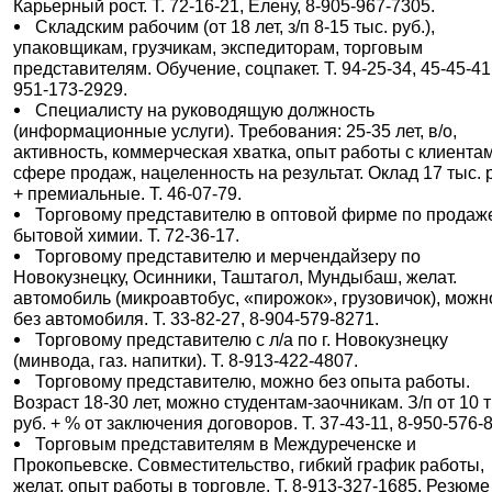
Карьерный рост. Т. 72-16-21, Елену, 8-905-967-7305.
Складским рабочим (от 18 лет, з/п 8-15 тыс. руб.),
упаковщикам, грузчикам, экспедиторам, торговым
представителям. Обучение, соцпакет. Т. 94-25-34, 45-45-41,
951-173-2929.
Специалисту на руководящую должность
(информационные услуги). Требования: 25-35 лет, в/о,
активность, коммерческая хватка, опыт работы с клиента
сфере продаж, нацеленность на результат. Оклад 17 тыс. 
+ премиальные. Т. 46-07-79.
Торговому представителю в оптовой фирме по продаж
бытовой химии. Т. 72-36-17.
Торговому представителю и мерчендайзеру по
Новокузнецку, Осинники, Таштагол, Мундыбаш, желат.
автомобиль (микроавтобус, «пирожок», грузовичок), можн
без автомобиля. Т. 33-82-27, 8-904-579-8271.
Торговому представителю с л/а по г. Новокузнецку
(минвода, газ. напитки). Т. 8-913-422-4807.
Торговому представителю, можно без опыта работы.
Возраст 18-30 лет, можно студентам-заочникам. З/п от 10 
руб. + % от заключения договоров. Т. 37-43-11, 8-950-576-
Торговым представителям в Междуреченске и
Прокопьевске. Совместительство, гибкий график работы,
желат. опыт работы в торговле. Т. 8-913-327-1685. Резюме