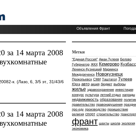
Объявления Франт
Погода
 за 14 марта 2008
Метки
двухкомнатные
"Единая Россия"
Аман Тулеев
Белово
Кемерово
Кузбасс
Губернатор
ЖКХ
Ленинск-Кузнецкий
Мариинск
Новокузнецк
Междуреченск
Тулеев
Прокопьевск
СМИ
Таштагол
2-к. (Лазо, 6, 3/5 эт., 31/43/6
авто
Юрга
акция
бюджет
выборы
жилье
здравоохранение
инвестиции
конкурс
культура
летний отдых
награды
недвижимость
образование
политик
правительство
правонарушения
праздни
про еду
производство
проишествие
 за 14 марта 2008
спорт
религия
строительство
транспор
франт
двухкомнатные
шахты
школа
экология
экономика