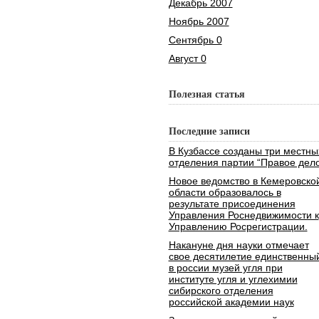
Декабрь 2007
Ноябрь 2007
Сентябрь 0
Август 0
Полезная статья
Последние записи
В Кузбассе созданы три местны
отделения партии “Правое дело
Новое ведомство в Кемеровско
области образовалось в
результате присоединения
Управления Роснедвижимости к
Управлению Росрегистрации.
Накануне дня науки отмечает
свое десятилетие единственны
в россии музей угля при
институте угля и углехимии
сибирского отделения
российской академии наук