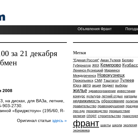
Объявления Франт
Погода
0 за 21 декабря
Метки
Обмен
"Единая Россия"
Аман Тулеев
Белово
Кемерово
Кузбасс
Губернатор
ЖКХ
Ленинск-Кузнецкий
Мариинск
Новокузнецк
Междуреченск
Тулеев
Прокопьевск
СМИ
Таштагол
авто
Юрга
акция
бюджет
выборы
жилье
 2008
здравоохранение
инвестиции
конкурс
культура
летний отдых
награды
, на дисках, для ВАЗа, летние,
недвижимость
образование
политик
5-903-2730.
правительство
правонарушения
праздни
зиной «Бриджстоун» (195/60, R-
про еду
производство
проишествие
спорт
религия
строительство
транспор
Оригинал статьи
здесь »
франт
шахты
школа
экология
экономика