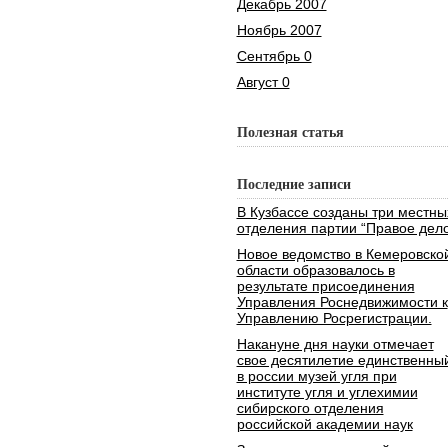
Декабрь 2007
Ноябрь 2007
Сентябрь 0
Август 0
Полезная статья
Последние записи
В Кузбассе созданы три местны
отделения партии “Правое дело
Новое ведомство в Кемеровско
области образовалось в
результате присоединения
Управления Роснедвижимости к
Управлению Росрегистрации.
Накануне дня науки отмечает
свое десятилетие единственны
в россии музей угля при
институте угля и углехимии
сибирского отделения
российской академии наук