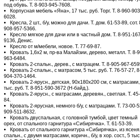
под обувь. Т. 8-903-945-7608.
Корпусная мебель «Яна», 17 тыс. руб. Торг. Т. 8-960-903
6028.
Кресла, 2 шт., б/у, можно для дачи. Т. дом. 61-53-89, сот. 
908-957-5366.
Кресло мягкое для дачи или в частный дом. Т. 8-951-167
9136, Денис.
Кресло от м/мебели, новое. Т. 77-69-87.
Кровать 1,6х2 м, пр-ва Малайзии, дерево, металл. Т. 8-9
963-6484.
Кровать 2-спальн., дерев., с матрацем. Т. 8-905-967-659
Кровать 2-спальн., с матрасом, 5 тыс. руб. Т. 76-57-27, 8
904-370-1464.
Кровать 2-ярусн., детская, 90х180х200 см, с матрасами,
тыс. руб. Т. 8-951-590-3672 (Н-байд.).
Кровать 2-ярусн., с матрасами, деревян., светлая. Т. 45
84.
Кровать 2-ярусная, немного б/у, с матрацами. Т. 73-00-53
909-511-8632.
Кровать двуспальная, с головной тумбой, цвет темный
орех, от спального гарнитура «Сибирячка». Т. 61-53-39.
Кровать от спального гарнитура «Сибирячка», из ясеня,
спальн., с двумя матрасами, коричн., б/у, в хор. сост., 5 тыс