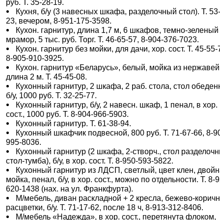
руб. Т. 35-28-19.
Кухня, б/у (3 навесных шкафа, разделочный стол). Т. 53
23, вечером, 8-951-175-3598.
Кухон. гарнитур, длина 1,7 м, 6 шкафов, темно-зеленый
мрамор, 5 тыс. руб. Торг. Т. 46-65-57, 8-904-376-7023.
Кухон. гарнитур без мойки, для дачи, хор. сост. Т. 45-55-
8-905-910-3925.
Кухон. гарнитур «Беларусь», белый, мойка из нержавей
длина 2 м. Т. 45-45-08.
Кухонный гарнитур, 2 шкафа, 2 раб. стола, стол обеден
б/у, 1000 руб. Т. 32-25-77.
Кухонный гарнитур, б/у, 2 навесн. шкаф, 1 пенал, в хор.
сост., 1000 руб. Т. 8-904-966-5903.
Кухонный гарнитур. Т. 61-38-94.
Кухонный шкафчик подвесной, 800 руб. Т. 71-67-66, 8-9
995-8036.
Кухонный гарнитур (2 шкафа, 2-створч., стол разделоч
стол-тумба), б/у, в хор. сост. Т. 8-950-593-5822.
Кухонный гарнитур из ЛДСП, светлый, цвет клен, двой
мойка, пенал, б/у, в хор. сост., можно по отдельности. Т. 8-
620-1438 (нах. на ул. Франкфурта).
М/мебель, диван раскладной + 2 кресла, бежево-коричн
расцветки, б/у. Т. 71-17-62, после 18 ч, 8-913-312-8406.
М/мебель «Надежда», в хор. сост., перетянута флоком,