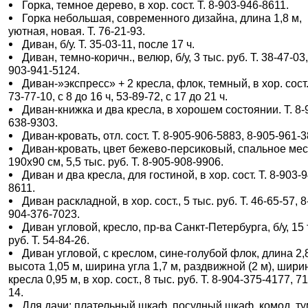
Горка, темное дерево, в хор. сост. Т. 8-903-946-8611.
Горка небольшая, современного дизайна, длина 1,8 м,
уютная, новая. Т. 76-21-93.
Диван, б/у. Т. 35-03-11, после 17 ч.
Диван, темно-коричн., велюр, б/у, 3 тыс. руб. Т. 38-47-03,
903-941-5124.
Диван-»экспресс» + 2 кресла, флок, темный, в хор. сост.
73-77-10, с 8 до 16 ч, 53-89-72, с 17 до 21 ч.
Диван-книжка и два кресла, в хорошем состоянии. Т. 8-
638-9303.
Диван-кровать, отл. сост. Т. 8-905-906-5883, 8-905-961-3
Диван-кровать, цвет бежево-персиковый, спальное ме
190х90 см, 5,5 тыс. руб. Т. 8-905-908-9906.
Диван и два кресла, для гостиной, в хор. сост. Т. 8-903-
8611.
Диван раскладной, в хор. сост., 5 тыс. руб. Т. 46-65-57, 8
904-376-7023.
Диван угловой, кресло, пр-ва Санкт-Петербурга, б/у, 15 
руб. Т. 54-84-26.
Диван угловой, с креслом, сине-голубой флок, длина 2,
высота 1,05 м, ширина угла 1,7 м, раздвижной (2 м), шири
кресла 0,95 м, в хор. сост., 8 тыс. руб. Т. 8-904-375-4177, 7
14.
Для дачи: плательный шкаф, посудный шкаф, комод, т