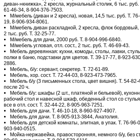
диван-»книжка», 2 кресла, журнальный столик, 6 тыс. руб. 
61-46-34, 8-904-376-7503.
М/мебель (диван и 2 кресла), новая, 14,5 тыс. руб. Т. 76
19, 8-906-934-8061.
М/мебель диван раскладной, 2 кресла, флок бордовый, б
2 тыс. руб. Т. 32-25-77.
М/мебель для дачи, 2000 руб. Т. 8-904-996-6840.
М/мебель угловая, отл. сост., 2 тыс. руб. Т. 46-69-43.
Мебель деревянная: кухни, комоды, столы, лавки, стуль
полки в баню, подставки для цветов. Т. 39-17-77, 8-923-630
2886.
Мебель, б/у: сервант, секретер. Т. 72-61-89.
Мебель, хор. сост. Т. 72-44-03, 8-923-473-7965.
Мебель б/у (3 письменных стола, цвет вишня). Т. 54-82-
после 20 ч.
Мебель б/у: шкафы (2 шт., платяной и бельевой), кухон
рабочий стол и навесной шкаф, обеденный стол со стуль
все в отл. сост. Т. 32-44-22, 8-905-963-7251.
Мебель для дачи. Т. 46-10-18, 8-960-927-4907.
Мебель для дачи. Т. 8-905-913-3844, Анатолия.
Мебель для детской комнаты, элитная, в упак. Т. 76-96-0
903-940-0515.
Мойка-нержавейка, правосторонняя, немного б/у, без с