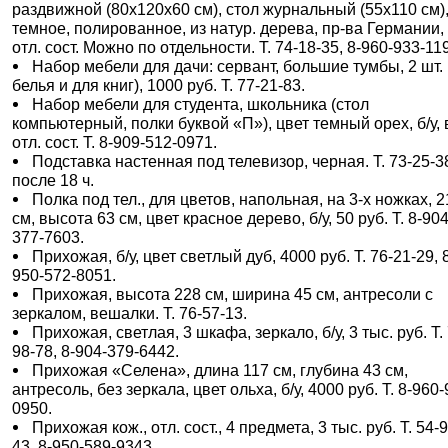
раздвижной (80х120х60 см), стол журнальный (55х110 см),
темное, полированное, из натур. дерева, пр-ва Германии,
отл. сост. Можно по отдельности. Т. 74-18-35, 8-960-933-11
Набор мебели для дачи: сервант, большие тумбы, 2 шт.
белья и для книг), 1000 руб. Т. 77-21-83.
Набор мебели для студента, школьника (стол
компьютерный, полки буквой «П»), цвет темный орех, б/у, 
отл. сост. Т. 8-909-512-0971.
Подставка настенная под телевизор, черная. Т. 73-25-3
после 18 ч.
Полка под тел., для цветов, напольная, на 3-х ножках, 
см, высота 63 см, цвет красное дерево, б/у, 50 руб. Т. 8-904
377-7603.
Прихожая, б/у, цвет светлый дуб, 4000 руб. Т. 76-21-29, 
950-572-8051.
Прихожая, высота 228 см, ширина 45 см, антресоли с
зеркалом, вешалки. Т. 76-57-13.
Прихожая, светлая, 3 шкафа, зеркало, б/у, 3 тыс. руб. Т.
98-78, 8-904-379-6442.
Прихожая «Селена», длина 117 см, глубина 43 см,
антресоль, без зеркала, цвет ольха, б/у, 4000 руб. Т. 8-960-
0950.
Прихожая кож., отл. сост., 4 предмета, 3 тыс. руб. Т. 54-
43, 8-950-589-9343.