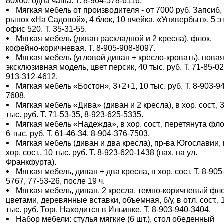
80х60, одна чаша. Т. 8-904-578-6116.
Мягкая мебель от производителя - от 7000 руб. Запсиб,
рынок «На Садовой», 4 блок, 10 ячейка, «Универбыт», 5 э
офис 520. Т. 35-31-55.
Мягкая мебель (диван раскладной и 2 кресла), флок,
кофейно-коричневая. Т. 8-905-908-8097.
Мягкая мебель (угловой диван + кресло-кровать), новая
эксклюзивная модель, цвет персик, 40 тыс. руб. Т. 71-85-02
913-312-4612.
Мягкая мебель «Бостон», 3+2+1, 10 тыс. руб. Т. 8-903-9
7608.
Мягкая мебель «Дива» (диван и 2 кресла), в хор. сост., 
тыс. руб. Т. 71-53-35, 8-923-625-5335.
Мягкая мебель «Надежда», в хор. сост., перетянута фл
6 тыс. руб. Т. 61-46-34, 8-904-376-7503.
Мягкая мебель (диван и два кресла), пр-ва Югославии, 
хор. сост., 10 тыс. руб. Т. 8-923-620-1438 (нах. на ул.
Франкфурта).
Мягкая мебель, диван + два кресла, в хор. сост. Т. 8-905
5767, 77-53-26, после 19 ч.
Мягкая мебель, диван, 2 кресла, темно-коричневый фло
цветами, деревянные вставки, объемная, б/у, в отл. сост., 
тыс. руб. Торг. Находится в Ильинке. Т. 8-903-940-3404.
Набор мебели: стулья мягкие (6 шт.), стол обеденный