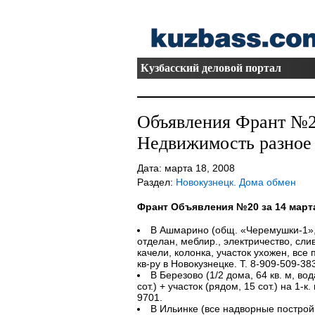
Кузбасский деловой портал
Объявления Франт №20
Недвижимость разное 
Дата: марта 18, 2008
Раздел:
Новокузнецк. Дома обмен
Франт Объявления №20 за 14 март
В Ашмарино (общ. «Черемушки-1», 2
отделан, меблир., электричество, слив
качели, колонка, участок ухожен, все п
кв-ру в Новокузнецке. Т. 8-909-509-38
В Березово (1/2 дома, 64 кв. м, вода
сот.) + участок (рядом, 15 сот.) на 1-к
9701.
В Ильинке (все надворные постройк