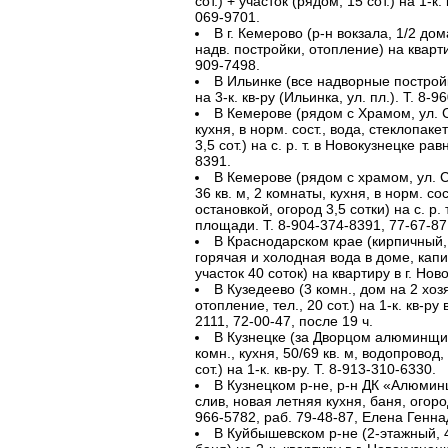
сот.) + участок (рядом, 15 сот.) на 1-к.
069-9701.
В г. Кемерово (р-н вокзала, 1/2 дом
надв. постройки, отопление) на квартир
909-7498.
В Ильинке (все надворные постройк
на 3-к. кв-ру (Ильинка, ул. пл.). Т. 8-
В Кемерове (рядом с Храмом, ул. С
кухня, в норм. сост., вода, стеклопак
3,5 сот.) на с. р. т. в Новокузнецке р
8391.
В Кемерове (рядом с храмом, ул. С
36 кв. м, 2 комнаты, кухня, в норм. со
остановкой, огород 3,5 сотки) на с. р.
площади. Т. 8-904-374-8391, 77-67-87
В Краснодарском крае (кирпичный, 
горячая и холодная вода в доме, капи
участок 40 соток) на квартиру в г. Нов
В Кузедеево (3 комн., дом на 2 хозя
отопление, тел., 20 сот.) на 1-к. кв-ру
2111, 72-00-47, после 19 ч.
В Кузнецке (за Дворцом алюминщико
комн., кухня, 50/69 кв. м, водопровод
сот.) на 1-к. кв-ру. Т. 8-913-310-6330.
В Кузнецком р-не, р-н ДК «Алюминщ
слив, новая летняя кухня, баня, огород
966-5782, раб. 79-48-87, Елена Генна
В Куйбышевском р-не (2-этажный, 4