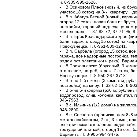
ч, 8-905-995-1626.
В Осиновом Плесе (новый, из бруса,
участок 18 соток) на 3-к. квартиру + д
В п. Абагур-Лесной (новый, кирпичн
огород 12 соток, новая баня из бруса,
постройки, хороший подъезд, рядом р
жилплощадь. Т. 37-83-72, 37-71-95, 8
В п. Ерик Краснодарского края (кир
баня, гараж, огород 15 соток) на квар
Новокузнецке. Т. 8-961-589-3241.
В п. Сарбала (огород 15 соток, все
гаража, все надворные постройки, теп
рядом ост. электрички и река). Вариан
В Прокопьевске (брусовый, 3 комна
отопление, погреб, гараж, 7 соток, б
Новокузнецке. Т. 8-950-267-3713.
В р-не 1-й школы (3 комнаты, рубл
постройки) на кв-ру. Т. 32-62-12, 8-9
В р-не 5-й фермы (6х6 м, рубленый
водопровод, слив, колонка, капитал. га
946-7963.
В с. Ильинка (1/2 дома) на жилплощ
948-2890.
В с. Сосновка (прописка, дом 8х8 м
металлосайдингом, 2-эт., 3-комн., пл
электрическое отопление, водоснабже
тротуарной плиткой, огород 15 сот., бан
Варианты. Т. 8-905-964-9476.