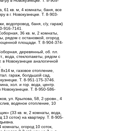
 кв-ру в Новокузнецке. Т. 8-905-
а, 61 кв. м, 4 комнаты, баня, все
у в г. Новокузнецке. Т. 8-903-
и, водопровод, баня, с/у, гараж)
960-916-7141.
оборная, 36 кв. м, 2 комнаты,
еты, рядом с остановкой, огород
авноценной площади. Т. 8-904-374-
оборная, деревянный, об. пл.
ст., вода, стеклопакеты, рядом с
 т. в Новокузнецке аналогичной
.
8х14 м, газовое отопление,
тал. гараж, болдьшой сад,
окузнецке. Т. 8-951-175-3746.
ина, хол. и гор. вода, центр.
 в Новокузнецке. Т. 8-950-586-
в, ул. Крылова, 58, 2-уровн., 4
, слив, водяное отопление, 10
ик» (33 кв. м, 2 комнаты, вода,
 13 соток) на квартиру. Т. 8-905-
дьевна.
 комнаты, огород 10 соток,