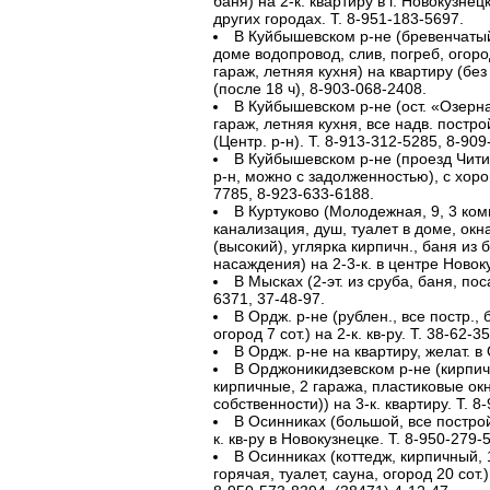
баня) на 2-к. квартиру в г. Новокузнецке
других городах. Т. 8-951-183-5697.
В Куйбышевском р-не (бревенчатый, 
доме водопровод, слив, погреб, огород
гараж, летняя кухня) на квартиру (без
(после 18 ч), 8-903-068-2408.
В Куйбышевском р-не (ост. «Озерна
гараж, летняя кухня, все надв. постройк
(Центр. р-н). Т. 8-913-312-5285, 8-909
В Куйбышевском р-не (проезд Читин
р-н, можно с задолженностью), с хоро
7785, 8-923-633-6188.
В Куртуково (Молодежная, 9, 3 комн
канализация, душ, туалет в доме, окна
(высокий), углярка кирпичн., баня из бр
насаждения) на 2-3-к. в центре Новоку
В Мысках (2-эт. из сруба, баня, пос
6371, 37-48-97.
В Ордж. р-не (рублен., все постр., 
огород 7 сот.) на 2-к. кв-ру. Т. 38-62-35
В Ордж. р-не на квартиру, желат. в 
В Орджоникидзевском р-не (кирпич
кирпичные, 2 гаража, пластиковые окна
собственности)) на 3-к. квартиру. Т. 8
В Осинниках (большой, все постройк
к. кв-ру в Новокузнецке. Т. 8-950-279-
В Осинниках (коттедж, кирпичный, 1
горячая, туалет, сауна, огород 20 сот.