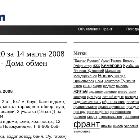
Объявления Франт
Погода
 за 14 марта 2008
Метки
- Дома обмен
"Единая Россия"
Аман Тулеев
Белово
Кемерово
Кузбасс
Губернатор
ЖКХ
Ленинск-Кузнецкий
Мариинск
Новокузнецк
Междуреченск
Тулеев
Прокопьевск
СМИ
Таштагол
авто
Юрга
акция
бюджет
выборы
жилье
а 2008
здравоохранение
инвестиции
конкурс
культура
летний отдых
награды
-эт., 5х7 м, брус, баня в доме,
недвижимость
образование
политик
, метал. гараж, контейнер, душ,
правительство
правонарушения
праздни
осадки, 2 участка (16 сот.)) на
про еду
производство
проишествие
34.
спорт
религия
строительство
транспор
 в доме, слив, хоз. постр., 12
франт
. в Новокузнецке. Т. 8-905-069-
шахты
школа
экология
экономика
и, водопровод, баня, с/у, гараж)