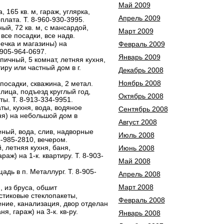
Май 2009
 165 кв. м, гараж, углярка,
Апрель 2009
оплата. Т. 8-960-930-3995.
ый, 72 кв. м, с мансардой,
Март 2009
 все посадки, все надв.
ечка и магазины) на
Февраль 2009
-905-964-0697.
Январь 2009
пичный, 5 комнат, летняя кухня,
тиру или частный дом в г.
Декабрь 2008
Ноябрь 2008
 посадки, скважина, 2 метал.
лица, подъезд круглый год,
Октябрь 2008
ты. Т. 8-913-334-9951.
ты, кухня, вода, водяное
Сентябрь 2008
аня) на небольшой дом в
Август 2008
еный, вода, слив, надворные
Июль 2008
03-985-2810, вечером.
, летняя кухня, баня,
Июнь 2008
раж) на 1-к. квартиру. Т. 8-903-
Май 2008
адь в п. Металлург. Т. 8-905-
Апрель 2008
Март 2008
, из бруса, обшит
астиковые стеклопакеты,
Февраль 2008
ние, канализация, двор отделан
я, гараж) на 3-к. кв-ру.
Январь 2008