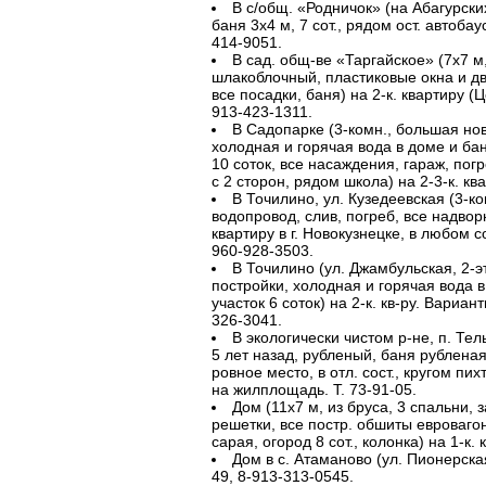
В с/общ. «Родничок» (на Абагурских
баня 3х4 м, 7 сот., рядом ост. автобау
414-9051.
В сад. общ-ве «Таргайское» (7х7 м
шлакоблочный, пластиковые окна и две
все посадки, баня) на 2-к. квартиру (Ц
913-423-1311.
В Садопарке (3-комн., большая нов
холодная и горячая вода в доме и бан
10 соток, все насаждения, гараж, пог
с 2 сторон, рядом школа) на 2-3-к. ква
В Точилино, ул. Кузедеевская (3-ком
водопровод, слив, погреб, все надво
квартиру в г. Новокузнецке, в любом с
960-928-3503.
В Точилино (ул. Джамбульская, 2-
постройки, холодная и горячая вода в
участок 6 соток) на 2-к. кв-ру. Вариан
326-3041.
В экологически чистом р-не, п. Тел
5 лет назад, рубленый, баня рубленая,
ровное место, в отл. сост., кругом пих
на жилплощадь. Т. 73-91-05.
Дом (11х7 м, из бруса, 3 спальни, з
решетки, все постр. обшиты евровагон
сарая, огород 8 сот., колонка) на 1-к. 
Дом в с. Атаманово (ул. Пионерская,
49, 8-913-313-0545.