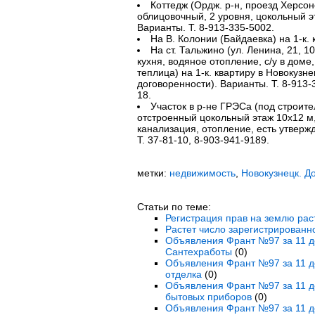
Коттедж (Ордж. р-н, проезд Херсон
облицовочный, 2 уровня, цокольный эта
Варианты. Т. 8-913-335-5002.
На В. Колонии (Байдаевка) на 1-к. к
На ст. Тальжино (ул. Ленина, 21, 1
кухня, водяное отопление, с/у в доме,
теплица) на 1-к. квартиру в Новокузне
договоренности). Варианты. Т. 8-913-
18.
Участок в р-не ГРЭСа (под строите
отстроенный цокольный этаж 10х12 м,
канализация, отопление, есть утверж
Т. 37-81-10, 8-903-941-9189.
метки:
недвижимость
,
Новокузнецк. Д
Статьи по теме:
Регистрация прав на землю раст
Растет число зарегистрирован
Объявления Франт №97 за 11 де
Сантехработы
(0)
Объявления Франт №97 за 11 де
отделка
(0)
Объявления Франт №97 за 11 де
бытовых приборов
(0)
Объявления Франт №97 за 11 де