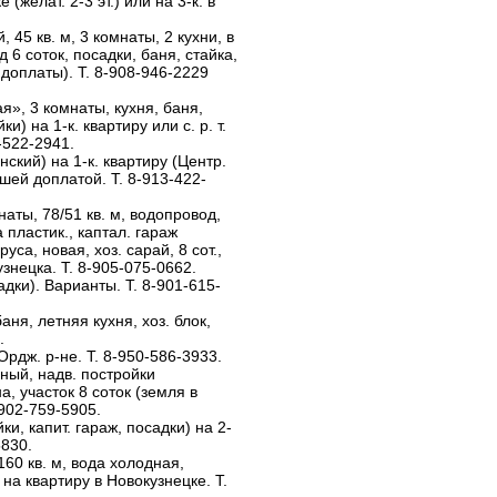
 (желат. 2-3 эт.) или на 3-к. в
45 кв. м, 3 комнаты, 2 кухни, в
 6 соток, посадки, баня, стайка,
 доплаты). Т. 8-908-946-2229
я», 3 комнаты, кухня, баня,
и) на 1-к. квартиру или с. р. т.
-522-2941.
ский) на 1-к. квартиру (Центр.
шей доплатой. Т. 8-913-422-
аты, 78/51 кв. м, водопровод,
 пластик., каптал. гараж
уса, новая, хоз. сарай, 8 сот.,
знецка. Т. 8-905-075-0662.
адки). Варианты. Т. 8-901-615-
баня, летняя кухня, хоз. блок,
.
Ордж. р-не. Т. 8-950-586-3933.
ный, надв. постройки
, участок 8 соток (земля в
-902-759-5905.
и, капит. гараж, посадки) на 2-
5830.
60 кв. м, вода холодная,
) на квартиру в Новокузнецке. Т.