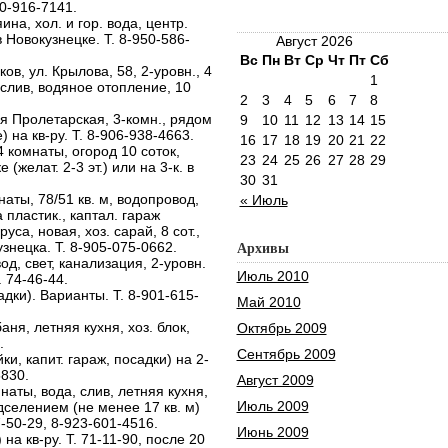
960-916-7141.
ина, хол. и гор. вода, центр.
 в Новокузнецке. Т. 8-950-586-
Август 2026
Вс
Пн
Вт
Ср
Чт
Пт
Сб
в, ул. Крылова, 58, 2-уровн., 4
1
, слив, водяное отопление, 10
2
3
4
5
6
7
8
яя Пролетарская, 3-комн., рядом
9
10
11
12
13
14
15
) на кв-ру. Т. 8-906-938-4663.
16
17
18
19
20
21
22
 комнаты, огород 10 соток,
23
24
25
26
27
28
29
 (желат. 2-3 эт.) или на 3-к. в
30
31
аты, 78/51 кв. м, водопровод,
« Июль
 пластик., каптал. гараж
уса, новая, хоз. сарай, 8 сот.,
знецка. Т. 8-905-075-0662.
Архивы
д, свет, канализация, 2-уровн.
Июль 2010
. 74-46-44.
адки). Варианты. Т. 8-901-615-
Май 2010
баня, летняя кухня, хоз. блок,
Октябрь 2009
.
Сентябрь 2009
и, капит. гараж, посадки) на 2-
5830.
Август 2009
наты, вода, слив, летняя кухня,
Июль 2009
одселением (не менее 17 кв. м)
-50-29, 8-923-601-4516.
Июнь 2009
на кв-ру. Т. 71-11-90, после 20