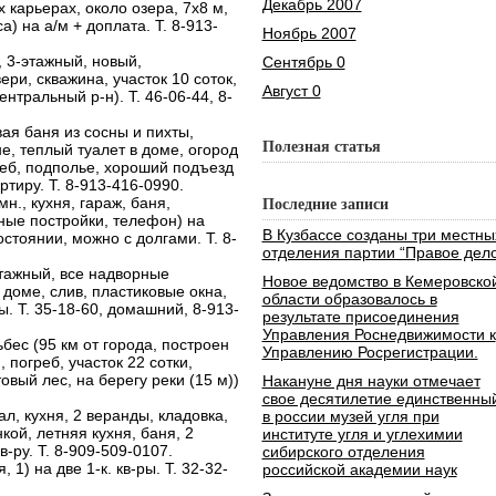
Декабрь 2007
 карьерах, около озера, 7х8 м,
са) на а/м + доплата. Т. 8-913-
Ноябрь 2007
, 3-этажный, новый,
Сентябрь 0
ри, скважина, участок 10 соток,
Август 0
ентральный р-н). Т. 46-06-44, 8-
ая баня из сосны и пихты,
Полезная статья
е, теплый туалет в доме, огород
реб, подполье, хороший подъезд
ртиру. Т. 8-913-416-0990.
н., кухня, гараж, баня,
Последние записи
рные постройки, телефон) на
В Кузбассе созданы три местны
остоянии, можно с долгами. Т. 8-
отделения партии “Правое дело
этажный, все надворные
Новое ведомство в Кемеровско
 доме, слив, пластиковые окна,
области образовалось в
ты. Т. 35-18-60, домашний, 8-913-
результате присоединения
Управления Роснедвижимости к
ьбес (95 км от города, построен
Управлению Росрегистрации.
 погреб, участок 22 сотки,
товый лес, на берегу реки (15 м))
Накануне дня науки отмечает
свое десятилетие единственны
ал, кухня, 2 веранды, кладовка,
в россии музей угля при
кой, летняя кухня, баня, 2
институте угля и углехимии
кв-ру. Т. 8-909-509-0107.
сибирского отделения
 1) на две 1-к. кв-ры. Т. 32-32-
российской академии наук