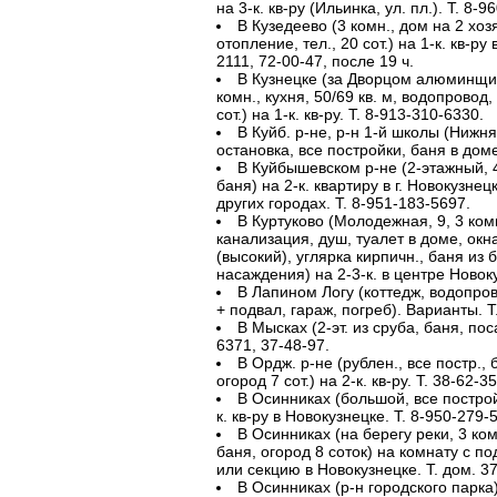
на 3-к. кв-ру (Ильинка, ул. пл.). Т. 8-
В Кузедеево (3 комн., дом на 2 хозя
отопление, тел., 20 сот.) на 1-к. кв-ру
2111, 72-00-47, после 19 ч.
В Кузнецке (за Дворцом алюминщико
комн., кухня, 50/69 кв. м, водопровод
сот.) на 1-к. кв-ру. Т. 8-913-310-6330.
В Куйб. р-не, р-н 1-й школы (Нижн
остановка, все постройки, баня в доме
В Куйбышевском р-не (2-этажный, 4
баня) на 2-к. квартиру в г. Новокузнецке
других городах. Т. 8-951-183-5697.
В Куртуково (Молодежная, 9, 3 комн
канализация, душ, туалет в доме, окна
(высокий), углярка кирпичн., баня из бр
насаждения) на 2-3-к. в центре Новоку
В Лапином Логу (коттедж, водопрово
+ подвал, гараж, погреб). Варианты. Т
В Мысках (2-эт. из сруба, баня, пос
6371, 37-48-97.
В Ордж. р-не (рублен., все постр., 
огород 7 сот.) на 2-к. кв-ру. Т. 38-62-35
В Осинниках (большой, все постройк
к. кв-ру в Новокузнецке. Т. 8-950-279-
В Осинниках (на берегу реки, 3 ком
баня, огород 8 соток) на комнату с п
или секцию в Новокузнецке. Т. дом. 37
В Осинниках (р-н городского парка) 