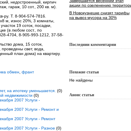
Завершается весенний этап
ский, недостроенный, кирпич
акции по озеленению территор
ж, гараж, 10 сот., 200 кв. м).
В Новокузнецке снизят тарифы
в-ру. Т. 8-904-574-7816.
на вывоз мусора на 30%
0х8 м, износ 20%, 3 комнаты,
 участок 19 соток, посадки,
цке (в любом сост., по
328-4704, 8-905-993-1212, 37-58-
льство дома, 15 соток,
Последнии комментарии
 проведены свет, вода,
денный план дома) на квартиру.
ома обмен
,
франт
Похожие статьи
Не найдены
ет, на ипотеку уменьшается.
(0)
Анонс статьи
ной недвижимости
(0)
кабря 2007 Услуги -
кабря 2007 Услуги - Ремонт и
кабря 2007 Услуги - Ремонт
кабря 2007 Услуги - Разное
(0)