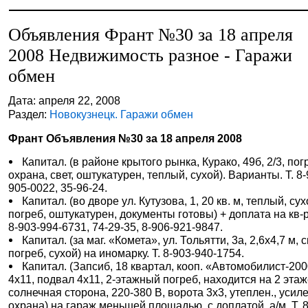
Объявления Франт №30 за 18 апреля
2008 Недвижимость разное - Гаражи
обмен
Дата: апреля 22, 2008
Раздел:
Новокузнецк. Гаражи обмен
Франт Объявления №30 за 18 апреля 2008
Капитал. (в районе крытого рынка, Курако, 49б, 2/3, пог
охрана, свет, оштукатурен, теплый, сухой). Варианты. Т. 8-
905-0022, 35-96-24.
Капитал. (во дворе ул. Кутузова, 1, 20 кв. м, теплый, су
погреб, оштукатурен, документы готовы) + доплата на кв-ру
8-903-994-6731, 74-29-35, 8-906-921-9847.
Капитал. (за маг. «Комета», ул. Тольятти, 3а, 2,6х4,7 м, с
погреб, сухой) на иномарку. Т. 8-903-940-1754.
Капитал. (Запсиб, 18 квартал, кооп. «Автомобилист-200
4х11, подвал 4х11, 2-этажный погреб, находится на 2 этаж
солнечная сторона, 220-380 В, ворота 3х3, утеплен., усиле
охрана) на гараж меньшей площадью, с доплатой, а/м. Т. 8