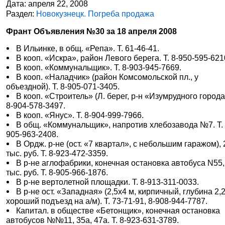
Дата: апреля 22, 2008
Раздел:
Новокузнецк. Погреба продажа
Франт Объявления №30 за 18 апреля 2008
В Ильинке, в общ. «Репа». Т. 61-46-41.
В кооп. «Искра», район Левого берега. Т. 8-950-595-621
В кооп. «Коммунальщик». Т. 8-903-945-7669.
В кооп. «Наладчик» (район Комсомольской пл., у
объездной). Т. 8-905-071-3405.
В кооп. «Строитель» (Л. берег, р-н «Изумрудного города»
8-904-578-3497.
В кооп. «Янус». Т. 8-904-999-7966.
В общ. «Коммунальщик», напротив хлебозавода №7. Т. 
905-963-2408.
В Ордж. р-не (ост. «7 квартал», с небольшим гаражом), 
тыс. руб. Т. 8-923-472-3359.
В р-не аглофабрики, конечная остановка автобуса N55,
тыс. руб. Т. 8-905-966-1876.
В р-не вертолетной площадки. Т. 8-913-311-0033.
В р-не ост. «Западная» (2,5х4 м, кирпичный, глубина 2,2
хороший подъезд на а/м). Т. 73-71-91, 8-908-944-7787.
Капитал. в обществе «Бетонщик», конечная остановка
автобусов №№11, 35а, 47а. Т. 8-923-631-3789.