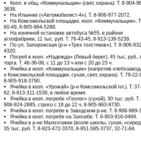
Кооп. в общ. «Коммунальщик» (свет, охрана). Т. 8-904-9
3638.
На Ильинке («Автомобилист-4»). Т. 8-906-977-2072.
На Комсомольской площадке, кооп. «Коммунальщик». Т.
60-49, 8-905-964-5288.
На конечной остановке автобуса №55, в районе
аглофабрики, 11 тыс. руб. Т. 76-43-45, 8-913-138-5239.
По ул. Запорожская (р-н «Трех толстяков»). Т. 8-906-932
4320.
Погреб в кооп. «Надежда» (Левый берег), 45 тыс. руб., 
торга. Т. 46-36-06, с 11 до 13 ч или с 20 до 23 ч.
Ячейка в кооп. «Коммунальщик» (напротив хлебозавода
н Комсомольской площадки, сухая, свет, охрана). Т. 79-22-
8-905-918-3790.
Ячейка в кооп. «Урожай» (р-н Комсомольской пл.). Т. 37
62, 8-913-311-1530, в любое время.
Ячейка в кооп. погребе «Геолог» (сухой), 30 тыс. руб. Т. 
906-924-2885, строго с 18 до 22 ч, 8-905-963-9730.
Ячейка в кооп. погребе в Заводском р-не. Т. 8-906-989-
Ячейка в кооп. погребе на Запсибе. Т. 8-903-916-0469.
Ячейка в р-не Малоэтажки (возле школы, сухая, «серед
35 тыс. руб. Т. 8-923-472-3370, 8-951-585-3737, 32-71-84.