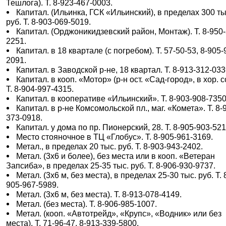
Тешлога). Т. 8-923-467-0003.
Капитал. (Ильинка, ГСК «Ильинский), в пределах 300 ты
руб. Т. 8-903-069-5019.
Капитал. (Орджоникидзевский район, Монтаж). Т. 8-950
2251.
Капитал. в 18 квартале (с погребом). Т. 57-50-53, 8-905-
2091.
Капитал. в Заводской р-не, 18 квартал. Т. 8-913-312-033
Капитал. в кооп. «Мотор» (р-н ост. «Сад-город», в хор. со
Т. 8-904-997-4315.
Капитал. в кооперативе «Ильинский». Т. 8-903-908-7350
Капитал. в р-не Комсомольской пл., маг. «Комета». Т. 8-
373-0918.
Капитал. у дома по пр. Пионерский, 28. Т. 8-905-903-521
Место стояночное в ТЦ «Глобус». Т. 8-905-961-3169.
Метал., в пределах 20 тыс. руб. Т. 8-903-943-2402.
Метал. (3х6 и более), без места или в кооп. «Ветеран
Запсиба», в пределах 25-35 тыс. руб. Т. 8-906-930-9737.
Метал. (3х6 м, без места), в пределах 25-30 тыс. руб. Т. 
905-967-5989.
Метал. (3х6 м, без места). Т. 8-913-078-4149.
Метал. (без места). Т. 8-906-985-1007.
Метал. (кооп. «Автотрейд», «Крупс», «Водник» или без
места). Т. 71-96-47, 8-913-339-5800.