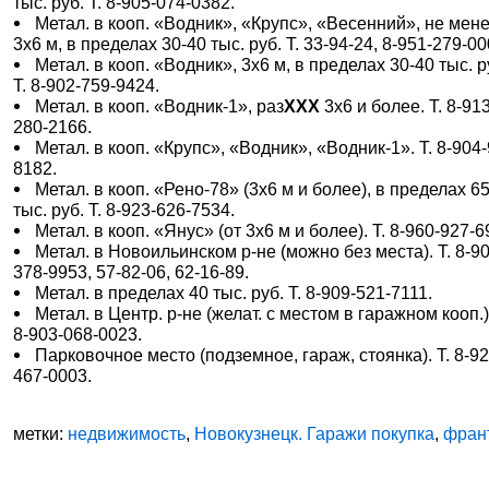
тыс. руб. Т. 8-905-074-0382.
Метал. в кооп. «Водник», «Крупс», «Весенний», не мен
3х6 м, в пределах 30-40 тыс. руб. Т. 33-94-24, 8-951-279-00
Метал. в кооп. «Водник», 3х6 м, в пределах 30-40 тыс. р
Т. 8-902-759-9424.
Метал. в кооп. «Водник-1», раз
XXX
3х6 и более. Т. 8-91
280-2166.
Метал. в кооп. «Крупс», «Водник», «Водник-1». Т. 8-904
8182.
Метал. в кооп. «Рено-78» (3х6 м и более), в пределах 6
тыс. руб. Т. 8-923-626-7534.
Метал. в кооп. «Янус» (от 3х6 м и более). Т. 8-960-927-6
Метал. в Новоильинском р-не (можно без места). Т. 8-9
378-9953, 57-82-06, 62-16-89.
Метал. в пределах 40 тыс. руб. Т. 8-909-521-7111.
Метал. в Центр. р-не (желат. с местом в гаражном кооп.).
8-903-068-0023.
Парковочное место (подземное, гараж, стоянка). Т. 8-92
467-0003.
метки:
недвижимость
,
Новокузнецк. Гаражи покупка
,
фран