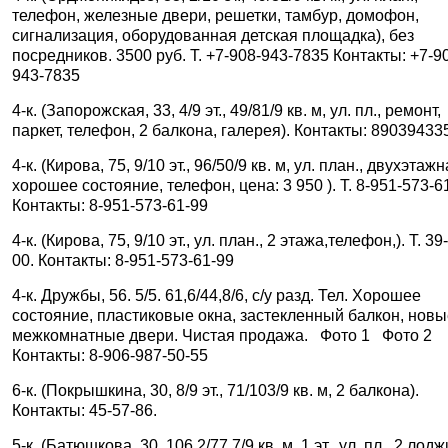
телефон, железные двери, решетки, тамбур, домофон,
сигнализация, оборудованная детская площадка), без
посредников. 3500 руб. Т. +7-908-943-7835 Контакты: +7-9
943-7835
4-к. (Запорожская, 33, 4/9 эт., 49/81/9 кв. м, ул. пл., ремонт,
паркет, телефон, 2 балкона, галерея). Контакты: 89039433
4-к. (Кирова, 75, 9/10 эт., 96/50/9 кв. м, ул. план., двухэтажн
хорошее состояние, телефон, цена: 3 950 ). Т. 8-951-573-6
Контакты: 8-951-573-61-99
4-к. (Кирова, 75, 9/10 эт., ул. план., 2 этажа,телефон,). Т. 39
00. Контакты: 8-951-573-61-99
4-к. Дружбы, 56. 5/5. 61,6/44,8/6, с/у разд. Тел. Хорошее
состояние, пластиковые окна, застекленный балкон, нов
межкомнатные двери. Чистая продажа. Фото 1 Фото 2
Контакты: 8-906-987-50-55
6-к. (Покрышкина, 30, 8/9 эт., 71/103/9 кв. м, 2 балкона).
Контакты: 45-57-86.
5-к. (Батюшкова, 30, 106,2/77,7/9 кв. м, 1 эт., ул. пл., 2 лодж