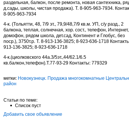
раздельная, балкон, после ремонта, новая сантехника, р
д.сады, школы, чистая продажа). Т. 8-905-963-7934. Конта
8-905-963-7934
4-к. (Тольятти, 48, 7/9 эт., 79,9/48,7/9 кв.м. УП, с/у разд., 2
балкона, теплая, солнечная, хор. сост., телефон, Интернет,
домофон, рядом школа, дет.сад, Континент и Глобус, без
поср.), 3750т.р. Т. 8-913-136-3825; 8-923-636-1718 Контакты
913-136-3825; 8-923-636-1718
4-к.(циолковского 44а.3/5эт.,44/62.1/6.5
кв.балкон,телефон).Т.77-93-29 Контакты: 779329
метки:
Новокузнецк. Продажа многокомнатные Централь
район
Статьи по теме:
Список пуст
Добавить свое объявление