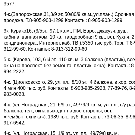
3577.
4-к.(Запорожская,31,3/9 эт.,50/80/9 кв.м.,ул.план.) Срочная
продажа. Т.8-905-903-1299 Контакты: 8-905-903-1299
3к. Курако16, (3/5эт., 97,1 кв.м., ПМ, Евро, джакузи, душ.
кабина, ванная ком. 10 кв., гардеробная 9 кв., вст. Кухня, 2
кондиционера., Интернет, каб. ТВ.).5350 тыс.руб. Торг. Т 8-
312-99-60. Контакты: 8-913-312-99-60
5-к. (Кирова, 103, 6-й эт., 110 кв. м, 3 балкона (пластик), вс
окна на проспект, без ремонта, пластик. окна). Контакты: 8
994-2222.
4-к. (Циолковского, 29, ул. пл., 8/10 эт., 4 балкона, в хор. сос
4 млн 400 тыс. руб. Контакты: 8-903-985-2923, 77-89-76, 8-
983-0028.
4-к. (ул. Ноградская, 21, 6/9 эт., 49/79/9 кв. м, ул. пл., с/у раз
балкона, тел., окна выходят на две стороны, ост.
«Рембыттехника»), 1989 тыс. руб. Контакты: 73-06-35, 8-9
917-6542.
4-к. (ул. Ноградская, 15, 1/9 эт., ул. пл., 49/79/8 кв. м,