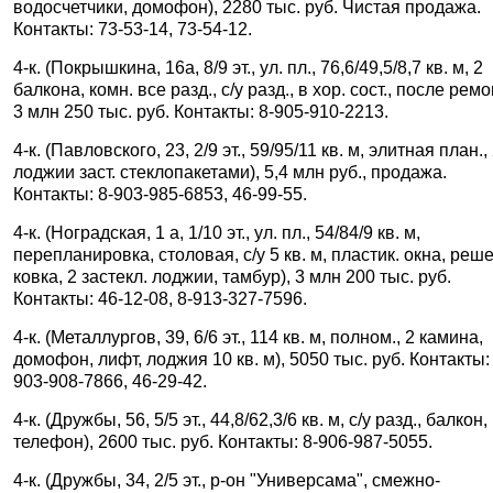
водосчетчики, домофон), 2280 тыс. руб. Чистая продажа.
Контакты: 73-53-14, 73-54-12.
4-к. (Покрышкина, 16а, 8/9 эт., ул. пл., 76,6/49,5/8,7 кв. м, 2
балкона, комн. все разд., с/у разд., в хор. сост., после ремо
3 млн 250 тыс. руб. Контакты: 8-905-910-2213.
4-к. (Павловского, 23, 2/9 эт., 59/95/11 кв. м, элитная план.,
лоджии заст. стеклопакетами), 5,4 млн руб., продажа.
Контакты: 8-903-985-6853, 46-99-55.
4-к. (Ноградская, 1 а, 1/10 эт., ул. пл., 54/84/9 кв. м,
перепланировка, столовая, с/у 5 кв. м, пластик. окна, реше
ковка, 2 застекл. лоджии, тамбур), 3 млн 200 тыс. руб.
Контакты: 46-12-08, 8-913-327-7596.
4-к. (Металлургов, 39, 6/6 эт., 114 кв. м, полном., 2 камина,
домофон, лифт, лоджия 10 кв. м), 5050 тыс. руб. Контакты:
903-908-7866, 46-29-42.
4-к. (Дружбы, 56, 5/5 эт., 44,8/62,3/6 кв. м, с/у разд., балкон,
телефон), 2600 тыс. руб. Контакты: 8-906-987-5055.
4-к. (Дружбы, 34, 2/5 эт., р-он "Универсама", смежно-