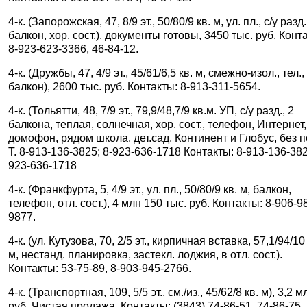
4-к. (Запорожская, 47, 8/9 эт., 50/80/9 кв. м, ул. пл., с/у разд.
балкон, хор. сост.), документы готовы, 3450 тыс. руб. Конт
8-923-623-3366, 46-84-12.
4-к. (Дружбы, 47, 4/9 эт., 45/61/6,5 кв. м, смежно-изол., тел.,
балкон), 2600 тыс. руб. Контакты: 8-913-311-5654.
4-к. (Тольятти, 48, 7/9 эт., 79,9/48,7/9 кв.м. УП, с/у разд., 2
балкона, теплая, солнечная, хор. сост., телефон, Интернет,
домофон, рядом школа, дет.сад, Континент и Глобус, без п
Т. 8-913-136-3825; 8-923-636-1718 Контакты: 8-913-136-382
923-636-1718
4-к. (Франкфурта, 5, 4/9 эт., ул. пл., 50/80/9 кв. м, балкон,
телефон, отл. сост.), 4 млн 150 тыс. руб. Контакты: 8-906-9
9877.
4-к. (ул. Кутузова, 70, 2/5 эт., кирпичная вставка, 57,1/94/10
м, нестанд. планировка, застекл. лоджия, в отл. сост.).
Контакты: 53-75-89, 8-903-945-2766.
4-к. (Транспортная, 109, 5/5 эт., см./из., 45/62/8 кв. м), 3,2 м
руб. Чистая продажа. Контакты: (3843) 74-86-51, 74-86-75.