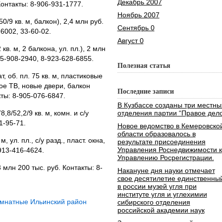
Декабрь 2007
 Контакты: 8-906-931-1777.
Ноябрь 2007
/50/9 кв. м, балкон), 2,4 млн руб.
Сентябрь 0
6002, 33-60-02.
Август 0
2 кв. м, 2 балкона, ул. пл.), 2 млн
05-908-2940, 8-923-628-6855.
Полезная статья
ат, об. пл. 75 кв. м, пластиковые
ное ТВ, новые двери, балкон
Последние записи
кты: 8-905-076-6847.
В Кузбассе созданы три местны
78,8/52,2/9 кв. м, комн. и с/у
отделения партии “Правое дело
1-95-71.
Новое ведомство в Кемеровско
области образовалось в
 м, ул. пл., с/у разд., пласт. окна,
результате присоединения
Управления Роснедвижимости к
-913-416-4624.
Управлению Росрегистрации.
 3 млн 200 тыс. руб. Контакты: 8-
Накануне дня науки отмечает
свое десятилетие единственны
в россии музей угля при
институте угля и углехимии
омнатные Ильинский район
сибирского отделения
российской академии наук