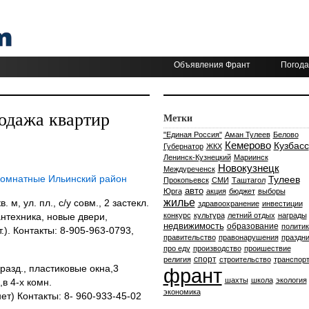
Объявления Франт
Погода
одажа квартир
Метки
"Единая Россия"
Аман Тулеев
Белово
Кемерово
Кузбасс
Губернатор
ЖКХ
Ленинск-Кузнецкий
Мариинск
Новокузнецк
Междуреченск
комнатные Ильинский район
Тулеев
Прокопьевск
СМИ
Таштагол
авто
Юрга
акция
бюджет
выборы
жилье
в. м, ул. пл., с/у совм., 2 застекл.
здравоохранение
инвестиции
антехника, новые двери,
конкурс
культура
летний отдых
награды
недвижимость
образование
политик
т.). Контакты: 8-905-963-0793,
правительство
правонарушения
праздни
про еду
производство
проишествие
спорт
религия
строительство
транспор
у разд., пластиковые окна,3
франт
шахты
школа
экология
в 4-х комн.
экономика
т) Контакты: 8- 960-933-45-02