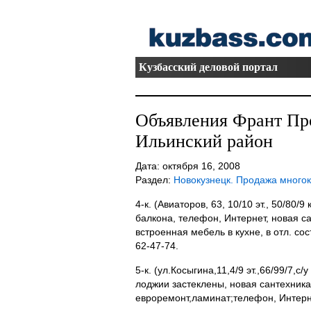
Кузбасский деловой портал
Объявления Франт Пр
Ильинский район
Дата: октября 16, 2008
Раздел:
Новокузнецк. Продажа много
4-к. (Авиаторов, 63, 10/10 эт., 50/80/9 к
балкона, телефон, Интернет, новая с
встроенная мебель в кухне, в отл. сос
62-47-74.
5-к. (ул.Косыгина,11,4/9 эт.,66/99/7,с/
лоджии застеклены, новая сантехника,
евроремонт,ламинат;телефон, Интерне