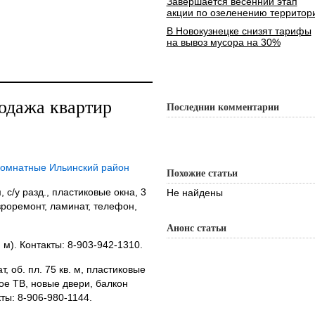
Завершается весенний этап
акции по озеленению территор
В Новокузнецке снизят тарифы
на вывоз мусора на 30%
одажа квартир
Последнии комментарии
комнатные Ильинский район
Похожие статьи
 м, с/у разд., пластиковые окна, 3
Не найдены
вроремонт, ламинат, телефон,
Анонс статьи
в. м). Контакты: 8-903-942-1310.
ат, об. пл. 75 кв. м, пластиковые
ное ТВ, новые двери, балкон
кты: 8-906-980-1144.