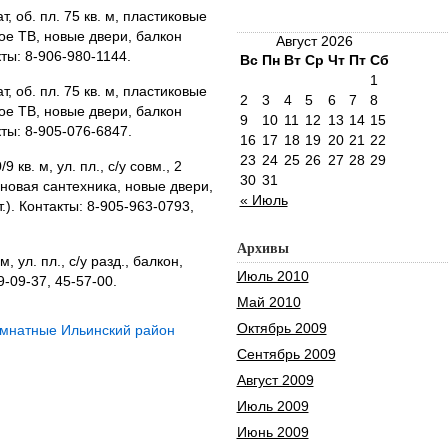
ат, об. пл. 75 кв. м, пластиковые
ное ТВ, новые двери, балкон
Август 2026
кты: 8-906-980-1144.
Вс
Пн
Вт
Ср
Чт
Пт
Сб
1
ат, об. пл. 75 кв. м, пластиковые
2
3
4
5
6
7
8
ное ТВ, новые двери, балкон
9
10
11
12
13
14
15
кты: 8-905-076-6847.
16
17
18
19
20
21
22
23
24
25
26
27
28
29
/9 кв. м, ул. пл., с/у совм., 2
30
31
 новая сантехника, новые двери,
« Июль
т.). Контакты: 8-905-963-0793,
Архивы
 м, ул. пл., с/у разд., балкон,
Июль 2010
39-09-37, 45-57-00.
Май 2010
Октябрь 2009
омнатные Ильинский район
Сентябрь 2009
Август 2009
Июль 2009
Июнь 2009