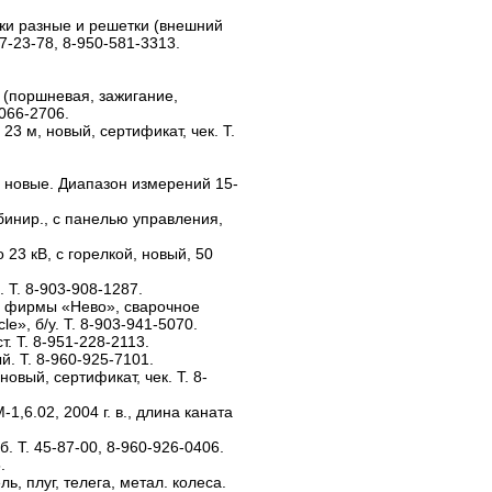
и разные и решетки (внешний
77-23-78, 8-950-581-3313.
 (поршневая, зажигание,
-066-2706.
23 м, новый, сертификат, чек. Т.
 новые. Диапазон измерений 15-
инир., с панелью управления,
 23 кВ, с горелкой, новый, 50
 Т. 8-903-908-1287.
 фирмы «Нево», сварочное
», б/у. Т. 8-903-941-5070.
т. Т. 8-951-228-2113.
. Т. 8-960-925-7101.
новый, сертификат, чек. Т. 8-
6.02, 2004 г. в., длина каната
б. Т. 45-87-00, 8-960-926-0406.
.
ль, плуг, телега, метал. колеса.