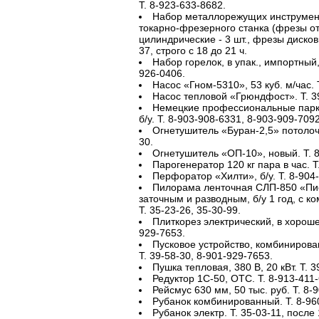
Т. 8-923-633-8682.
Набор металлорежущих инструмен
токарно-фрезерного станка (фрезы от
цилиндрические - 3 шт., фрезы дисковы
37, строго с 18 до 21 ч.
Набор горелок, в упак., импортный, 
926-0406.
Насос «Гном-5310», 53 куб. м/час. 
Насос тепловой «Грюндфост». Т. 39
Немецкие профессиональные пар
б/у. Т. 8-903-908-6331, 8-903-909-7092
Огнетушитель «Буран-2,5» потолочн
30.
Огнетушитель «ОП-10», новый. Т. 
Парогенератор 120 кг пара в час. Т
Перфоратор «Хилти», б/у. Т. 8-904
Пилорама ленточная СЛП-850 «Пи
заточным и разводным, б/у 1 год, с к
Т. 35-23-26, 35-30-99.
Плиткорез электрический, в хороше
929-7653.
Пусковое устройство, комбиниров
Т. 39-58-30, 8-901-929-7653.
Пушка тепловая, 380 В, 20 кВт. Т. 3
Редуктор 1С-50, ОТС. Т. 8-913-411
Рейсмус 630 мм, 50 тыс. руб. Т. 8-
Рубанок комбинированный. Т. 8-96
Рубанок электр. Т. 35-03-11, после 