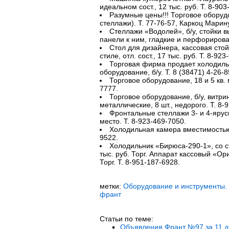
идеальном сост., 12 тыс. руб. Т. 8-903
Разумные цены!!! Торговое оборуд
стеллажи). Т. 77-76-57, Каркоц Марин
Стеллажи «Водолей», б/у, стойки вы
панели к ним, гладкие и перфорирова
Стол для дизайнера, кассовая стой
стиле, отл. сост., 17 тыс. руб. Т. 8-92
Торговая фирма продает холодиль
оборудование, б/у. Т. 8 (38471) 4-26-
Торговое оборудование, 18 и 5 кв. 
7777.
Торговое оборудование, б/у, витрины
металлические, 8 шт., недорого. Т. 8-
Фронтальные стеллажи 3- и 4-ярусны
место. Т. 8-923-469-7050.
Холодильная камера вместимостью 3 
9522.
Холодильник «Бирюса-290-1», со ст
тыс. руб. Торг. Аппарат кассовый «Ори
Торг. Т. 8-951-187-6928.
метки:
Оборудование и инструменты.
франт
Статьи по теме:
Объявления Франт №97 за 11 де