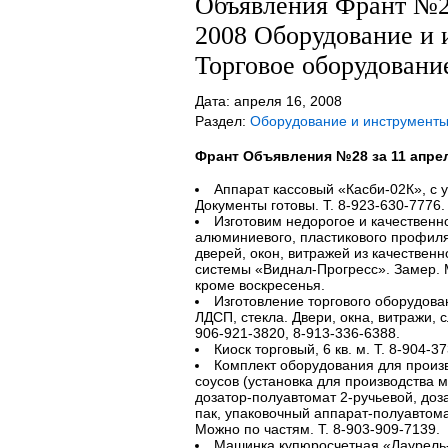
Объявления Франт №28
2008 Оборудование и 
Торговое оборудовани
Дата: апреля 16, 2008
Раздел:
Оборудование и инструменты
Франт Объявления №28 за 11 апрел
Аппарат кассовый «Касби-02К», с уче
Документы готовы. Т. 8-923-630-7776.
Изготовим недорогое и качественн
алюминиевого, пластикового профиля
дверей, окон, витражей из качестве
системы «Виднал-Прогресс». Замер. Мо
кроме воскресенья.
Изготовление торгового оборудов
ЛДСП, стекла. Двери, окна, витражи, 
906-921-3820, 8-913-336-6388.
Киоск торговый, 6 кв. м. Т. 8-904-3
Комплект оборудования для произв
соусов (установка для производства 
дозатор-полуавтомат 2-ручьевой, доз
пак, упаковочный аппарат-полуавтома
Можно по частям. Т. 8-903-909-7139.
Машинка купюросчетная «Лаурель-