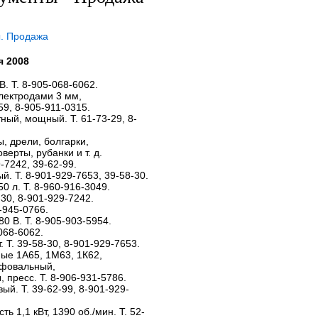
. Продажа
я 2008
. Т. 8-905-068-6062.
электродами 3 мм,
59, 8-905-911-0315.
ный, мощный. Т. 61-73-29, 8-
 дрели, болгарки,
ерты, рубанки и т. д.
-7242, 39-62-99.
. Т. 8-901-929-7653, 39-58-30.
 л. Т. 8-960-916-3049.
-30, 8-901-929-7242.
-945-0766.
0 В. Т. 8-905-903-5954.
068-6062.
. Т. 39-58-30, 8-901-929-7653.
ные 1А65, 1М63, 1К62,
ифовальный,
пресс. Т. 8-906-931-5786.
ый. Т. 39-62-99, 8-901-929-
ь 1,1 кВт, 1390 об./мин. Т. 52-