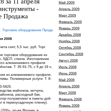
 за 11 апреля
Май 2009
инструменты -
Апрель 2009
е Продажа
Март 2009
Февраль 2009
Январь 2009
. Торговое оборудование Прода
Декабрь 2008
я 2008
Ноябрь 2008
та снят, 5,5 тыс. руб. Торг.
Октябрь 2008
Сентябрь 2008
ое торговое оборудование из
, ЛДСП, стекла. Изготовление
Август 2008
нного алюминиевого профиля
нтаж. Т. 35-91-75, с 9 до 18 ч,
Июль 2008
Июнь 2008
ания из алюминиевого профиля,
сливы. Полимерные услуги. Т. 8-
Май 2008
Апрель 2008
73-5825.
одства майонеза, кетчупа,
Март 2008
майонеза, расходный бак,
атор-полуавтомат в пакеты дой-
Февраль 2008
т в термоусадочную пленку).
Январь 2008
J700», пр-ва Японии, в