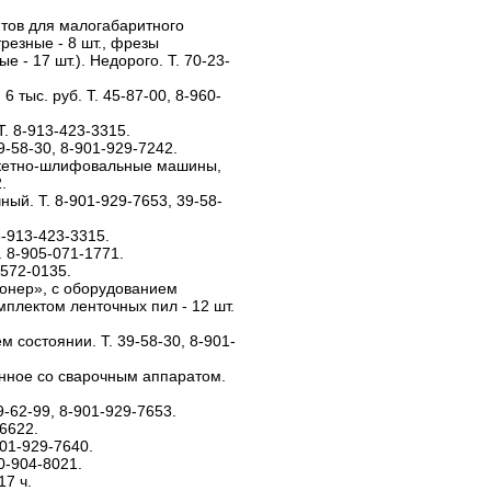
тов для малогабаритного
резные - 8 шт., фрезы
е - 17 шт.). Недорого. Т. 70-23-
6 тыс. руб. Т. 45-87-00, 8-960-
Т. 8-913-423-3315.
-58-30, 8-901-929-7242.
кетно-шлифовальные машины,
.
ый. Т. 8-901-929-7653, 39-58-
8-913-423-3315.
. 8-905-071-1771.
-572-0135.
онер», с оборудованием
омплектом ленточных пил - 12 шт.
м состоянии. Т. 39-58-30, 8-901-
анное со сварочным аппаратом.
9-62-99, 8-901-929-7653.
-6622.
901-929-7640.
0-904-8021.
17 ч.