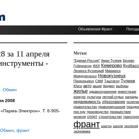
Объявления Франт
Погода
 за 11 апреля
Метки
инструменты -
"Единая Россия"
Аман Тулеев
Белово
Кемерово
Кузбасс
Губернатор
ЖКХ
Ленинск-Кузнецкий
Мариинск
Новокузнецк
Междуреченск
Тулеев
Прокопьевск
СМИ
Таштагол
авто
Юрга
акция
бюджет
выборы
ы. Обмен
жилье
здравоохранение
инвестиции
конкурс
культура
летний отдых
награды
я 2008
недвижимость
образование
политик
правительство
правонарушения
праздни
«Парма-Электрон». Т. 8-905-
про еду
производство
проишествие
спорт
религия
строительство
транспор
франт
шахты
школа
экология
 Обмен
,
франт
экономика