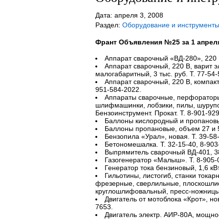
Дата: апреля 3, 2008
Раздел:
Оборудование и инструменты
Франт Объявления №25 за 1 апрел
Аппарат сварочный «ВД-280», 220 В
Аппарат сварочный, 220 В, варит 
малогабаритный, 3 тыс. руб. Т. 77-54-
Аппарат сварочный, 220 В, компакт
951-584-2022.
Аппараты сварочные, перфораторы,
шлифмашинки, лобзики, пилы, шурупов
Бензоинструмент. Прокат. Т. 8-901-929
Баллоны кислородный и пропановый
Баллоны пропановые, объем 27 и 50
Бензопила «Урал», новая. Т. 39-58
Бетономешалка. Т. 32-15-40, 8-903
Выпрямитель сварочный ВД-401, 38
Газогенератор «Малыш». Т. 8-905-
Генератор тока бензиновый, 1,6 кВт
Гильотины, листогиб, станки токар
фрезерные, сверлильные, плоскошл
круглошлифовальный, пресс-ножницы, 
Двигатель от мотоблока «Крот», нов
7653.
Двигатель электр. АИР-80А, мощност