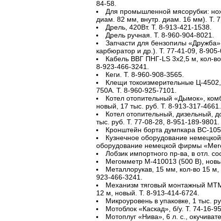
84-58.
Для промышленной мясорубки: нож
диам. 82 мм, внутр. диам. 16 мм). Т. 
Дрель, 420Вт. Т. 8-913-421-1538.
Дрель ручная. Т. 8-960-904-8021.
Запчасти для бензопилы «Дружба»
карбюратор и др.). Т. 77-41-09, 8-905
Кабель ВВГ ПНГ-LS 3х2,5 м, кол-во 
8-923-466-3241.
Кеги. Т. 8-960-908-3565.
Клещи токоизмерительные Ц-4502,
750А. Т. 8-960-925-7101.
Котел отопительный «Дымок», комб
новый, 17 тыс. руб. Т. 8-913-317-4661.
Котел отопительный, дизельный, до
тыс. руб. Т. 77-08-28, 8-951-189-9801.
Кронштейн борта думпкара ВС-105.
Кузнечное оборудование немецкой
оборудование немецкой фирмы «Mercle
Лобзик импортного пр-ва, в отл. сос
Мегомметр М-410013 (500 В), новый
Металлорукав, 15 мм, кол-во 15 м, 
923-466-3241.
Механизм тяговый монтажный МТМ-1,
12 м, новый. Т. 8-913-414-6724.
Микроуровень в упаковке, 1 тыс. ру
Мотоблок «Каскад», б/у. Т. 74-16-95
Мотоплуг «Нива», 6 л. с., окучивате