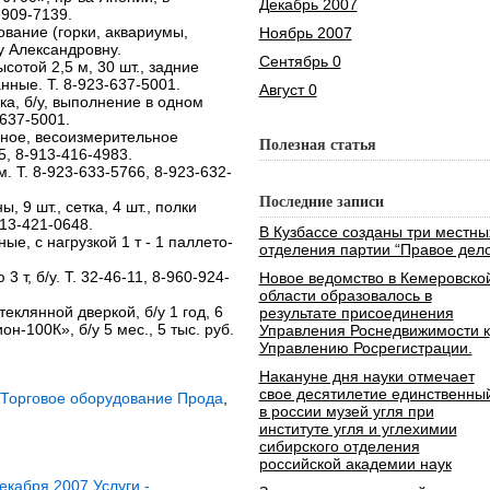
Декабрь 2007
-909-7139.
ование (горки, аквариумы,
Ноябрь 2007
у Александровну.
Сентябрь 0
сотой 2,5 м, 30 шт., задние
нные. Т. 8-923-637-5001.
Август 0
ка, б/у, выполнение в одном
3-637-5001.
ное, весоизмерительное
Полезная статья
85, 8-913-416-4983.
м. Т. 8-923-633-5766, 8-923-632-
Последние записи
, 9 шт., сетка, 4 шт., полки
913-421-0648.
В Кузбассе созданы три местны
е, с нагрузкой 1 т - 1 паллето-
отделения партии “Правое дело
т, б/у. Т. 32-46-11, 8-960-924-
Новое ведомство в Кемеровско
области образовалось в
еклянной дверкой, б/у 1 год, 6
результате присоединения
он-100К», б/у 5 мес., 5 тыс. руб.
Управления Роснедвижимости к
Управлению Росрегистрации.
Накануне дня науки отмечает
свое десятилетие единственны
 Торговое оборудование Прода
,
в россии музей угля при
институте угля и углехимии
сибирского отделения
российской академии наук
кабря 2007 Услуги -