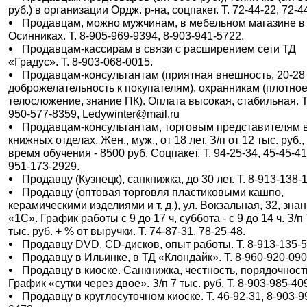
руб.) в организации Ордж. р-на, соцпакет. Т. 72-44-22, 72-4
Продавцам, можно мужчинам, в мебельном магазине в
Осинниках. Т. 8-905-969-9394, 8-903-941-5722.
Продавцам-кассирам в связи с расширением сети ТД
«Градус». Т. 8-903-068-0015.
Продавцам-консультантам (приятная внешность, 20-28 
доброжелательность к покупателям), охранникам (плотно
телосложение, знание ПК). Оплата высокая, стабильная. Т.
950-577-8359, Ledywinter@mail.ru
Продавцам-консультантам, торговым представителям 
книжных отделах. Жен., муж., от 18 лет. З/п от 12 тыс. руб.,
время обучения - 8500 руб. Соцпакет. Т. 94-25-34, 45-45-41
951-173-2929.
Продавцу (Кузнецк), санкнижка, до 30 лет. Т. 8-913-138-
Продавцу (оптовая торговля пластиковыми кашпо,
керамическими изделиями и т. д.), ул. Вокзальная, 32, зна
«1С». График работы с 9 до 17 ч, суббота - с 9 до 14 ч. З/п
тыс. руб. + % от выручки. Т. 74-87-31, 78-25-48.
Продавцу DVD, CD-дисков, опыт работы. Т. 8-913-135-5
Продавцу в Ильинке, в ТД «Клондайк». Т. 8-960-920-090
Продавцу в киоске. Санкнижка, честность, порядочност
График «сутки через двое». З/п 7 тыс. руб. Т. 8-903-985-40
Продавцу в круглосуточном киоске. Т. 46-92-31, 8-903-9