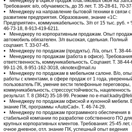
Менеджеру в офисе продаж пластиковых окон на Запс
Требования: в/о, обучаемость, до 35 лет. Т. 35-28-61, 70-37
Менеджеру на направление бытовой техники в связи с
развитием предприятия. Образование, знание «1С:
Предприятие», коммуникабельность. З/п от 15 тыс. руб. + %
46-73-18, 8-913-419-6211.
Менеджеру по корпоративным продажам. Опыт продаж
автомобиль обязателен. З/п высокая, сдельная. Полный
соцпакет. Т. 33-07-45.
Менеджеру по продажам (продукты). Л/а, опыт. Т. 38-44
Менеджеру по продажам (работа в офисе). Требования
ответственность, коммуникабельность. Соцпакет. Т. 38-44-
99-11-26, 8-951-162-3018, oknotex@mail.ru
Менеджеру по продажам в мебельном салоне. В/о, опы
работы с клиентами, в сфере продаж от 1 года, уверенны
пользователь ПК, умение вести телефонные переговоры,
коммуникабельность, стрессоустойчивость, нацеленность
результат. Т. 8 (3842) 35-18-99. Резюме по e-mail:kadry@feli
Менеджеру по продажам офисной и кухонной мебели. В
знание ПК, программы «AutoCad». Т. 46-74-29.
Менеджеру по продажам программного обеспечения в
стабильной компании по разработке собственного ПО дл
крупных корпоративных клиентов. Требования: 25-45 лет, 
очное дневное, отл. знание ПК, успешный опыт ведения