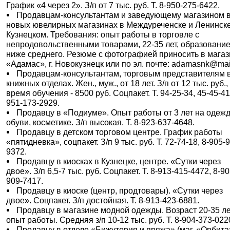
График «4 через 2». З/п от 7 тыс. руб. Т. 8-950-275-6422.
Продавцам-консультантам и заведующему магазином 
новых ювелирных магазинах в Междуреченске и Ленинск
Кузнецком. Требования: опыт работы в торговле с
непродовольственными товарами, 22-35 лет, образование
ниже среднего. Резюме с фотографией приносить в мага
«Адамас», г. Новокузнецк или по эл. почте: adamasnk@mai
Продавцам-консультантам, торговым представителям 
книжных отделах. Жен., муж., от 18 лет. З/п от 12 тыс. руб.,
время обучения - 8500 руб. Соцпакет. Т. 94-25-34, 45-45-41
951-173-2929.
Продавцу в «Подиуме». Опыт работы от 3 лет на одежд
обуви, косметике. З/п высокая. Т. 8-923-637-4648.
Продавцу в детском торговом центре. График работы
«пятидневка», соцпакет. З/п 9 тыс. руб. Т. 72-74-18, 8-905-
9372.
Продавцу в киосках в Кузнецке, центре. «Сутки через
двое». З/п 6,5-7 тыс. руб. Соцпакет. Т. 8-913-415-4472, 8-90
909-7417.
Продавцу в киоске (центр, продтовары). «Сутки через
двое». Соцпакет. З/п достойная. Т. 8-913-423-6881.
Продавцу в магазине модной одежды. Возраст 20-35 ле
опыт работы. Средняя з/п 10-12 тыс. руб. Т. 8-904-373-022
Продавцу в отделе «Бижутерия и пряжа» (маг. «Орбита