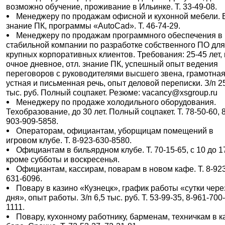
возможно обучение, проживание в Ильинке. Т. 33-49-08.
Менеджеру по продажам офисной и кухонной мебели. В
знание ПК, программы «AutoCad». Т. 46-74-29.
Менеджеру по продажам программного обеспечения в
стабильной компании по разработке собственного ПО дл
крупных корпоративных клиентов. Требования: 25-45 лет, 
очное дневное, отл. знание ПК, успешный опыт ведения
переговоров с руководителями высшего звена, грамотна
устная и письменная речь, опыт деловой переписки. З/п 2
тыс. руб. Полный соцпакет. Резюме: vacancy@xsgroup.ru
Менеджеру по продаже холодильного оборудования.
Техобразование, до 30 лет. Полный соцпакет. Т. 78-50-60, 8
903-909-5858.
Операторам, официантам, уборщицам помещений в
игровом клубе. Т. 8-923-630-8580.
Официантам в бильярдном клубе. Т. 70-15-65, с 10 до 17
кроме субботы и воскресенья.
Официантам, кассирам, поварам в новом кафе. Т. 8-92
631-6096.
Повару в казино «Кузнецк», график работы «сутки чере
дня», опыт работы. З/п 6,5 тыс. руб. Т. 53-99-35, 8-961-700
1111.
Повару, кухонному работнику, барменам, техничкам в к