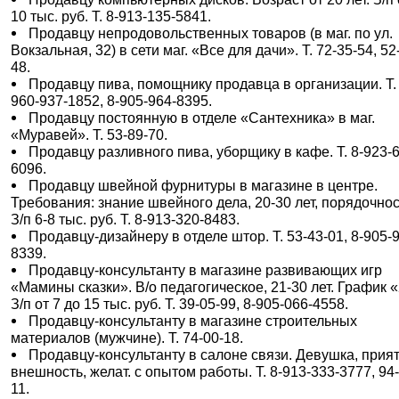
10 тыс. руб. Т. 8-913-135-5841.
Продавцу непродовольственных товаров (в маг. по ул.
Вокзальная, 32) в сети маг. «Все для дачи». Т. 72-35-54, 52
48.
Продавцу пива, помощнику продавца в организации. Т. 
960-937-1852, 8-905-964-8395.
Продавцу постоянную в отделе «Сантехника» в маг.
«Муравей». Т. 53-89-70.
Продавцу разливного пива, уборщику в кафе. Т. 8-923-
6096.
Продавцу швейной фурнитуры в магазине в центре.
Требования: знание швейного дела, 20-30 лет, порядочнос
З/п 6-8 тыс. руб. Т. 8-913-320-8483.
Продавцу-дизайнеру в отделе штор. Т. 53-43-01, 8-905-
8339.
Продавцу-консультанту в магазине развивающих игр
«Мамины сказки». В/о педагогическое, 21-30 лет. График «
З/п от 7 до 15 тыс. руб. Т. 39-05-99, 8-905-066-4558.
Продавцу-консультанту в магазине строительных
материалов (мужчине). Т. 74-00-18.
Продавцу-консультанту в салоне связи. Девушка, прия
внешность, желат. с опытом работы. Т. 8-913-333-3777, 94
11.