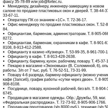
факсу 35-78-89 или job@fortec.ru.
Менеджеру, дизайнеру, инженеру-замерщику в новом
салоне по продаже пластиковых окон и дверей. Т. 38-44-3
33-67-11.
Оператору ПК со знанием «1С». Т. 72-36-17.
Офис-менеджеру по продаже пластиковых окон. Т. 52-8
84.
Официантам, барменам, администраторам. Т. 8-905-06
8272.
Официантам, барменам, охранникам в кафе. Т. 8-901-6
8108, 8-913-412-2588.
Официанту в казино «Кузнецк». Т. 53-99-35, 8-961-700-1
Официанту в кафе. Т. 8-913-428-2638.
Официанту, бармену, кухон. рабочему, повару. Т. 45-37-
Пекарю в магазине «Экономька» (В. Соломиной, 6), оп
работы. З/п от 7 тыс. руб. Т. 76-52-51, 73-31-99.
Повару 4-6 разряда, бармену-официанту (можно ученик
кафе (Запсиб), график работы «сутки через двое». Т. 8-905
908-8108.
Посуднице, повару, кухонной рабочей, без в/п. Т. 8-904-
6745.
Продавцам в магазине одежды. Обр.: Дружбы, 59, маг.
«Федеральная распродажа». Т. 72-73-92, 8-905-906-1766.
Продавцам продтоваров (з/п 8000 руб.), техничке (з/п 5