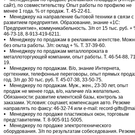
сайт), по совместительству. Опыт работы по профилю не
менее 1 года. % от продаж. Т. 45-22-61.
Менеджеру на направление бытовой техники в связи с
развитием предприятия. Образование, знание «1С:
Предприятие», коммуникабельность. З/п от 15 тыс. руб. + %
46-73-18, 8-913-419-6211.
Менеджеру по продажам в рекламном агентстве. Мож
без опыта работы. З/п: оклад + %. Т. 37-39-60.
Менеджеру по продажам металлопроката в
металлоторгующей компании, опыт работы. Т. 46-54-88, 71
19.
Менеджеру по продажам. В/о, знание Интернета,
оргтехники, телефонные переговоры, опыт прямых прода
год. З/п до 30 тыс. руб. Т. 45-07-38, 33-50-75.
Менеджеру по продажам. Муж., жен., 23-30 лет, опыт
продаж не менее года, в/о, наличие л/а желательно.
Обязанности: развитие клиентской базы, контроль за
заказами. Условия: соцпакет, компенсация авто. Резюме
направлять по факсу: 46-32-74 или e-mail: record-gifts@mai
Менеджеру по продаже пластиковых окон, торговым
представителям. Т. 8-905-911-5005.
Менеджеру по продаже электротехнического
оборудования. З/п по результатам собеседования. Резюм