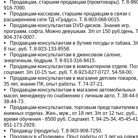
Продавцам, старшим продавцам (промтовары). Т. 8-96
918-7090.
Продавцам-кассирам, старшим продавцам в связи с
расширением сети ТД «Градус». Т. 8-903-068-0015.
Продавцам-консультантам DVD-дисков. Знание игр,
программ, софта. Можно девушкам. З/п от 150 руб./день. Т.
904-374-0007.
Продавцам-консультантам в бутике посуды и табака. З/
8 тыс. руб. Т. 8-923-133-9558.
Продавцам-консультантам в джинсовом салоне,
энергичным, бодрым. Т. 8-913-316-9415.
Продавцам-консультантам в компьютерном отделе. По
соцпакет. З/п 10-15 тыс. руб. Т. 8-923-627-0727, 54-59-00.
Продавцам-консультантам в магазине детских товаров,
35 лет, знание ПК, опыт работы. Т. 74-37-21.
Продавцам-консультантам в магазине автомобильных
масел, менеджеру по снабжению с личным авто. Т. 38-44-
38-44-73.
Продавцам-консультантам, торговым представителям 
книжных отделах. Жен., муж., от 18 лет. З/п от 12 тыс. руб.,
время обучения - 8500 руб. Соцпакет. Т. 94-25-34, 45-45-41
951-173-2929.
Продавцу (продукты). Т. 8-903-908-7250.
Продавцу в «Подиуме». Опыт работы от 3 лет на одежд