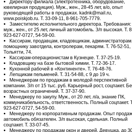
Директору филиала (электротехника, оборудование,
ювелирная продукция). Муж., жен., 28-45 лет, в/о, опыт
руководящей работы в продажах. kadnk@mail.ru,
www.poiskjob.ru. Т. 33-09-11, 8-961-705-7779.
Заместителю исполнительного директора. Требования:
муж., жен., от 25 лет, личный автомобиль. З/п высокая. Т. 8
923-627-0727, 54-59-00.
Кассирам, продавцам, кладовщикам, администраторам
помощнику завотдела, контролерам, пекарям. Т. 76-52-51,
Тольятти, 74.
Кассирам-операционистам в Кузнецке. Т. 37-25-19.
Кладовщику на базе бытовой химии. Т. 72-36-17.
Кухонной рабочей в «Континенте». Т. 76-48-76.
Лепщикам пельменей. Т. 31-54-88, с 9 до 19 ч.
Менеджерам по продажам в молодой перспективной
компании. З/п от 15 тыс. руб. Карьерный рост, соцпакет. Бе
возрастных ограничений. Т. 37-37-90.
Менеджеру по закупу. Муж., от 20 лет, л/а, знание ПК,
коммуникабельность, ответственность. Полный соцпакет. Т
923-627-0727, 54-59-00.
Менеджеру по корпоративным продажам. Опыт продаж
автомобиль обязателен. З/п высокая, сдельная. Полный
соцпакет. Т. 33-07-45.
Менеджеру по продажам окон и дверей. Девушка, до 30