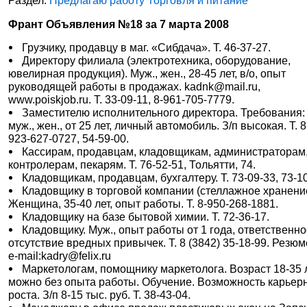
Раздел:
Предлагаю работу Торговля и питание
Франт Объявления №18 за 7 марта 2008
Грузчику, продавцу в маг. «Сибдача». Т. 46-37-27.
Директору филиала (электротехника, оборудование,
ювелирная продукция). Муж., жен., 28-45 лет, в/о, опыт
руководящей работы в продажах. kadnk@mail.ru,
www.poiskjob.ru. Т. 33-09-11, 8-961-705-7779.
Заместителю исполнительного директора. Требования:
муж., жен., от 25 лет, личный автомобиль. З/п высокая. Т. 8
923-627-0727, 54-59-00.
Кассирам, продавцам, кладовщикам, администраторам
контролерам, пекарям. Т. 76-52-51, Тольятти, 74.
Кладовщикам, продавцам, бухгалтеру. Т. 73-09-33, 73-10
Кладовщику в торговой компании (стеллажное хранени
Женщина, 35-40 лет, опыт работы. Т. 8-950-268-1881.
Кладовщику на базе бытовой химии. Т. 72-36-17.
Кладовщику. Муж., опыт работы от 1 года, ответственно
отсутствие вредных привычек. Т. 8 (3842) 35-18-99. Резюм
e-mail:kadry@felix.ru
Маркетологам, помощнику маркетолога. Возраст 18-35 л
можно без опыта работы. Обучение. Возможность карьер
роста. З/п 8-15 тыс. руб. Т. 38-43-04.