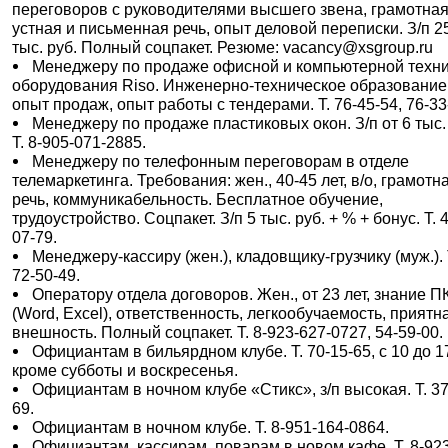
переговоров с руководителями высшего звена, грамотна
устная и письменная речь, опыт деловой переписки. З/п 2
тыс. руб. Полный соцпакет. Резюме: vacancy@xsgroup.ru
Менеджеру по продаже офисной и компьютерной техни
оборудования Riso. Инженерно-техническое образование
опыт продаж, опыт работы с тендерами. Т. 76-45-54, 76-33
Менеджеру по продаже пластиковых окон. З/п от 6 тыс.
Т. 8-905-071-2885.
Менеджеру по телефонным переговорам в отделе
телемаркетинга. Требования: жен., 40-45 лет, в/о, грамотн
речь, коммуникабельность. Бесплатное обучение,
трудоустройство. Соцпакет. З/п 5 тыс. руб. + % + бонус. Т. 
07-79.
Менеджеру-кассиру (жен.), кладовщику-грузчику (муж.). 
72-50-49.
Оператору отдела договоров. Жен., от 23 лет, знание П
(Word, Excel), ответственность, легкообучаемость, приятн
внешность. Полный соцпакет. Т. 8-923-627-0727, 54-59-00.
Официантам в бильярдном клубе. Т. 70-15-65, с 10 до 17
кроме субботы и воскресенья.
Официантам в ночном клубе «Стикс», з/п высокая. Т. 37
69.
Официантам в ночном клубе. Т. 8-951-164-0864.
Официантам, кассирам, поварам в новом кафе. Т. 8-92