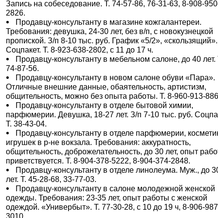
Запись на собеседование. Т. 74-57-86, 76-31-63, 8-908-950
2826.
Продавцу-консультанту в магазине кожгалантереи.
Требования: девушка, 24-30 лет, без в/п, с новокузнецкой
пропиской. З/п 8-10 тыс. руб. График «5/2», «скользящий».
Соцпакет. Т. 8-923-638-2802, с 11 до 17 ч.
Продавцу-консультанту в мебельном салоне, до 40 лет. 
74-87-56.
Продавцу-консультанту в новом салоне обуви «Пара».
Отличные внешние данные, обаятельность, артистизм,
общительность, можно без опыта работы. Т. 8-960-913-886
Продавцу-консультанту в отделе бытовой химии,
парфюмерии. Девушка, 18-27 лет. З/п 7-10 тыс. руб. Соцпа
Т. 38-43-04.
Продавцу-консультанту в отделе парфюмерии, космети
игрушек в р-не вокзала. Требования: аккуратность,
общительность, доброжелательность, до 30 лет, опыт раб
приветствуется. Т. 8-904-378-5222, 8-904-374-2848.
Продавцу-консультанту в отделе линолеума. Муж., до 3
лет. Т. 45-28-68, 33-77-03.
Продавцу-консультанту в салоне молодежной женской
одежды. Требования: 23-35 лет, опыт работы с женской
одеждой. «Универбыт». Т. 77-30-28, с 10 до 19 ч, 8-906-987
3010.