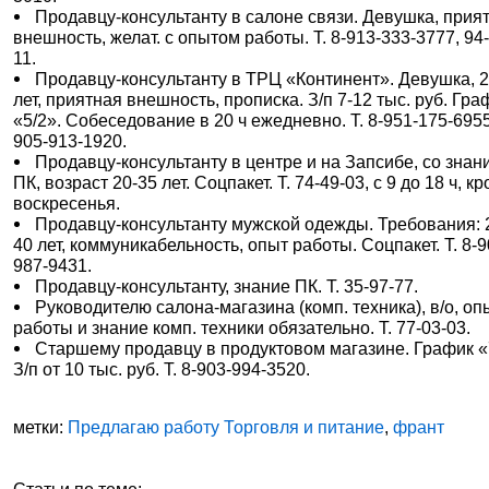
Продавцу-консультанту в салоне связи. Девушка, прия
внешность, желат. с опытом работы. Т. 8-913-333-3777, 94
11.
Продавцу-консультанту в ТРЦ «Континент». Девушка, 2
лет, приятная внешность, прописка. З/п 7-12 тыс. руб. Гра
«5/2». Собеседование в 20 ч ежедневно. Т. 8-951-175-6955
905-913-1920.
Продавцу-консультанту в центре и на Запсибе, со знан
ПК, возраст 20-35 лет. Соцпакет. Т. 74-49-03, с 9 до 18 ч, к
воскресенья.
Продавцу-консультанту мужской одежды. Требования: 
40 лет, коммуникабельность, опыт работы. Соцпакет. Т. 8-9
987-9431.
Продавцу-консультанту, знание ПК. Т. 35-97-77.
Руководителю салона-магазина (комп. техника), в/о, оп
работы и знание комп. техники обязательно. Т. 77-03-03.
Старшему продавцу в продуктовом магазине. График «
З/п от 10 тыс. руб. Т. 8-903-994-3520.
метки:
Предлагаю работу Торговля и питание
,
франт