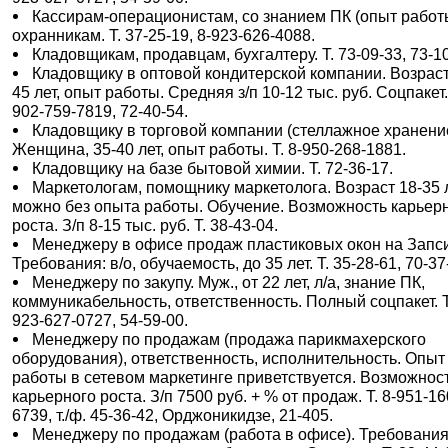
Кассирам-операционистам, со знанием ПК (опыт работ
охранникам. Т. 37-25-19, 8-923-626-4088.
Кладовщикам, продавцам, бухгалтеру. Т. 73-09-33, 73-10
Кладовщику в оптовой кондитерской компании. Возраст
45 лет, опыт работы. Средняя з/п 10-12 тыс. руб. Соцпакет. 
902-759-7819, 72-40-54.
Кладовщику в торговой компании (стеллажное хранени
Женщина, 35-40 лет, опыт работы. Т. 8-950-268-1881.
Кладовщику на базе бытовой химии. Т. 72-36-17.
Маркетологам, помощнику маркетолога. Возраст 18-35 л
можно без опыта работы. Обучение. Возможность карьер
роста. З/п 8-15 тыс. руб. Т. 38-43-04.
Менеджеру в офисе продаж пластиковых окон на Запс
Требования: в/о, обучаемость, до 35 лет. Т. 35-28-61, 70-37
Менеджеру по закупу. Муж., от 22 лет, л/а, знание ПК,
коммуникабельность, ответственность. Полный соцпакет. Т
923-627-0727, 54-59-00.
Менеджеру по продажам (продажа парикмахерского
оборудования), ответственность, исполнительность. Опыт
работы в сетевом маркетинге приветствуется. Возможнос
карьерного роста. З/п 7500 руб. + % от продаж. Т. 8-951-16
6739, т./ф. 45-36-42, Орджоникидзе, 21-405.
Менеджеру по продажам (работа в офисе). Требования