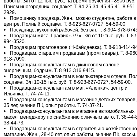
работы. З/п от 12 тыс. руб., на время обучения - 8500 руб.
Прием иногородних, соцпакет. Т. 94-25-34, 45-45-41, 8-951
2929.
Помощнику продавца. Жен., можно студентке, работа в
центре. Полный соцпакет. Т. 8-923-627-0727, 54-59-00.
Посуднице, кухонной рабочей, без в/п. Т. 8-904-378-674
Продавцам мяса. График «7/7». З/п от 10 тыс. руб. Т. 8-
994-3520.
Продавцам промтоваров (Н-байдаевка). Т. 8-913-414-9
Продавцам, старшим продавцам (промтовары). Т. 8-96
918-7090.
Продавцам-консультантам в джинсовом салоне,
энергичным, бодрым. Т. 8-913-316-9415.
Продавцам-консультантам в компьютерном отделе. По
соцпакет. З/п 10-15 тыс. руб. Т. 8-923-627-0727, 54-59-00.
Продавцам-консультантам в маг. «Аленка», центр и
Ильинка. Т. 74-74-11.
Продавцам-консультантам в магазине детских товаров,
35 лет, знание ПК, опыт работы. Т. 74-37-21.
Продавцам-консультантам в магазине автомобильных
масел, менеджеру по снабжению с личным авто. Т. 38-44-
38-44-73.
Продавцам-консультантам в строительно-хозяйственн
магазине. Жен., 28-40 лет, опыт работы, знание ПК, кассы.