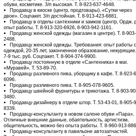
обуви, косметике. З/п высокая. Т. 8-923-637-4648.
Продавцу в киоске (центр, продтовары). «Сутки через
двое». Соцпакет. З/п достойная. Т. 8-913-423-6881.
Продавцу в отделы сантехники и замков (центр, Ордж. р
опыт работы. Т. 8-913-320-6926, 8-903-942-1161.
Продавцу женской одежды (магазин в центре). Т. 8-903
2488.
Продавцу женской одежды. Требования: опыт работы 
одеждой, 20-35 лет, законченное образование, некурящие.
7-9 тыс. руб. Соцпакет. Т. 8-904-374-9900.
Продавцу постоянную в отделе «Сантехника» в маг.
«Муравей». Т. 53-89-70.
Продавцу разливного пива, уборщику в кафе. Т. 8-923-
6096.
Продавцу разливного пива. Т. 8-905-078-9605.
Продавцу швейной фурнитуры и трикотажа. Т. 8-903-90
3480.
Продавцу-дизайнеру в отделе штор. Т. 53-43-01, 8-905-
8339.
Продавцу-консультанту в новом салоне обуви «Пара».
Отличные внешние данные, обаятельность, артистизм,
общительность, можно без опыта работы. Т. 8-960-913-886
Продавцу-консультанту в павильоне автозапчастей.