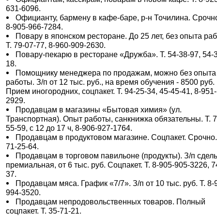
631-6096.
Официанту, бармену в кафе-баре, р-н Точилина. Срочно
8-905-966-7284.
Повару в японском ресторане. До 25 лет, без опыта ра
Т. 79-07-77, 8-960-909-2630.
Повару-пекарю в ресторане «Дружба». Т. 54-38-97, 54-
18.
Помощнику менеджера по продажам, можно без опыта
работы. З/п от 12 тыс. руб., на время обучения - 8500 руб.
Прием иногородних, соцпакет. Т. 94-25-34, 45-45-41, 8-951
2929.
Продавцам в магазины «Бытовая химия» (ул.
Транспортная). Опыт работы, санкнижка обязательны. Т. 7
55-59, с 12 до 17 ч, 8-906-927-1764.
Продавцам в продуктовом магазине. Соцпакет. Срочно.
71-25-64.
Продавцам в торговом павильоне (продукты). З/п сдел
премиальная, от 6 тыс. руб. Соцпакет. Т. 8-905-905-3226, 7
37.
Продавцам мяса. График «7/7». З/п от 10 тыс. руб. Т. 8-
994-3520.
Продавцам непродовольственных товаров. Полный
соцпакет. Т. 35-71-21.