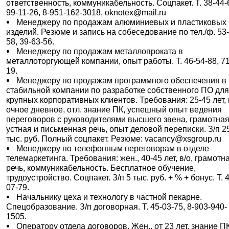
ответственность, коммуникабельность. Соцпакет. Т. 38-44-
99-11-26, 8-951-162-3018, oknotex@mail.ru
Менеджеру по продажам алюминиевых и пластиковых
изделий. Резюме и запись на собеседование по тел./ф. 53
58, 39-63-56.
Менеджеру по продажам металлопроката в
металлоторгующей компании, опыт работы. Т. 46-54-88, 71
19.
Менеджеру по продажам программного обеспечения в
стабильной компании по разработке собственного ПО дл
крупных корпоративных клиентов. Требования: 25-45 лет, 
очное дневное, отл. знание ПК, успешный опыт ведения
переговоров с руководителями высшего звена, грамотна
устная и письменная речь, опыт деловой переписки. З/п 2
тыс. руб. Полный соцпакет. Резюме: vacancy@xsgroup.ru
Менеджеру по телефонным переговорам в отделе
телемаркетинга. Требования: жен., 40-45 лет, в/о, грамотн
речь, коммуникабельность. Бесплатное обучение,
трудоустройство. Соцпакет. З/п 5 тыс. руб. + % + бонус. Т. 
07-79.
Начальнику цеха и технологу в частной пекарне.
Спецобразование. З/п договорная. Т. 45-03-75, 8-903-940-
1505.
Оператору отдела договоров. Жен., от 23 лет, знание П