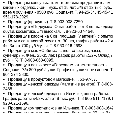
Продавцам-консультантам, торговым представителям 
книжных отделах. Жен., муж., от 18 лет. З/п от 12 тыс. руб.,
время обучения - 8500 руб. Соцпакет. Т. 94-25-34, 45-45-41
951-173-2929.
Продавцу (продукты). Т. 8-903-908-7250.
Продавцу в «Подиуме». Опыт работы от 3 лет на одежд
обуви, косметике. З/п высокая. Т. 8-923-637-4648.
Продавцу в киоске на Сов. площади (у аптеки), с опыт
работы и санкнижкой, желат. от 30 лет, график работы «2 
4». З/п от 700 руб./сутки. Т. 8-960-916-2698.
Продавцу в маг. «Орбита», салон «Люстры, часы,
сувениры». Жен., 25-35 лет. График работы «5/2». Оклад 7
руб. + %. Т. 8-903-068-8095.
Продавцу в ост. киоске «Горсовет», ответственность.
Соцпакет. З/п 800 руб./сутки. График «сутки через двое». Т.
904-374-3830.
Продавцу в продуктовом магазине. Т. 53-97-37.
Продавцу женской одежды (магазин в центре). Т. 8-903
2488.
Продавцу женской одежды на Ильинке, опыт работы.
График работы «4/2». З/п от 8 тыс. руб. Т. 8-905-911-7179, 
923-621-1596.
Продавцу компакт-дисков на Ильинке. Т. 8-903-908-164
Продавцу компьютерных дисков. Возраст от 20 лет. З/п 