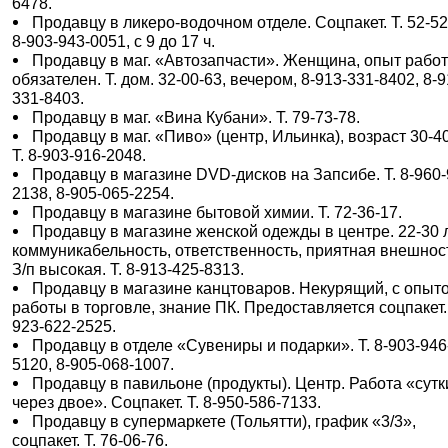
6478.
Продавцу в ликеро-водочном отделе. Соцпакет. Т. 52-52
8-903-943-0051, с 9 до 17 ч.
Продавцу в маг. «Автозапчасти». Женщина, опыт рабо
обязателен. Т. дом. 32-00-63, вечером, 8-913-331-8402, 8-9
331-8403.
Продавцу в маг. «Вина Кубани». Т. 79-73-78.
Продавцу в маг. «Пиво» (центр, Ильинка), возраст 30-40
Т. 8-903-916-2048.
Продавцу в магазине DVD-дисков на Запсибе. Т. 8-960-
2138, 8-905-065-2254.
Продавцу в магазине бытовой химии. Т. 72-36-17.
Продавцу в магазине женской одежды в центре. 22-30 л
коммуникабельность, ответственность, приятная внешнос
З/п высокая. Т. 8-913-425-8313.
Продавцу в магазине канцтоваров. Некурящий, с опыт
работы в торговле, знание ПК. Предоставляется соцпакет. 
923-622-2525.
Продавцу в отделе «Сувениры и подарки». Т. 8-903-946
5120, 8-905-068-1007.
Продавцу в павильоне (продукты). Центр. Работа «сутк
через двое». Соцпакет. Т. 8-950-586-7133.
Продавцу в супермаркете (Тольятти), график «3/3»,
соцпакет. Т. 76-06-76.