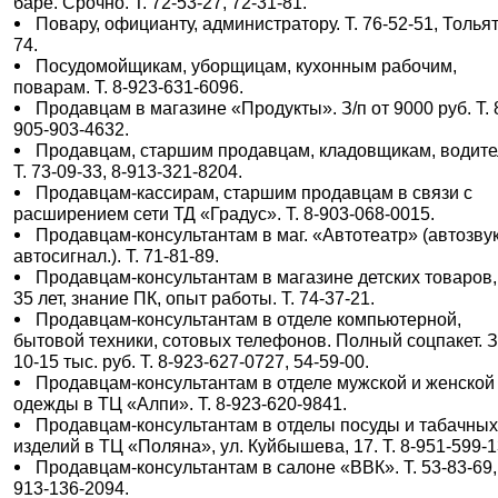
баре. Срочно. Т. 72-53-27, 72-31-81.
Повару, официанту, администратору. Т. 76-52-51, Тольят
74.
Посудомойщикам, уборщицам, кухонным рабочим,
поварам. Т. 8-923-631-6096.
Продавцам в магазине «Продукты». З/п от 9000 руб. Т. 
905-903-4632.
Продавцам, старшим продавцам, кладовщикам, водите
Т. 73-09-33, 8-913-321-8204.
Продавцам-кассирам, старшим продавцам в связи с
расширением сети ТД «Градус». Т. 8-903-068-0015.
Продавцам-консультантам в маг. «Автотеатр» (автозвук
автосигнал.). Т. 71-81-89.
Продавцам-консультантам в магазине детских товаров,
35 лет, знание ПК, опыт работы. Т. 74-37-21.
Продавцам-консультантам в отделе компьютерной,
бытовой техники, сотовых телефонов. Полный соцпакет. З
10-15 тыс. руб. Т. 8-923-627-0727, 54-59-00.
Продавцам-консультантам в отделе мужской и женской
одежды в ТЦ «Алпи». Т. 8-923-620-9841.
Продавцам-консультантам в отделы посуды и табачны
изделий в ТЦ «Поляна», ул. Куйбышева, 17. Т. 8-951-599-1
Продавцам-консультантам в салоне «ВВК». Т. 53-83-69,
913-136-2094.