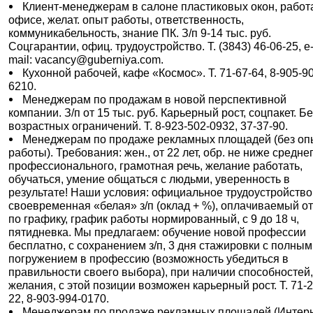
Клиент-менеджерам в салоне пластиковых окон, работ
офисе, желат. опыт работы, ответственность,
коммуникабельность, знание ПК. З/п 9-14 тыс. руб.
Соцгарантии, офиц. трудоустройство. Т. (3843) 46-06-25, e
mail: vacancy@guberniya.com.
Кухонной рабочей, кафе «Космос». Т. 71-67-64, 8-905-9
6210.
Менеджерам по продажам в новой перспективной
компании. З/п от 15 тыс. руб. Карьерный рост, соцпакет. Бе
возрастных ограничений. Т. 8-923-502-0932, 37-37-90.
Менеджерам по продаже рекламных площадей (без оп
работы). Требования: жен., от 22 лет, обр. не ниже средне
профессионального, грамотная речь, желание работать,
обучаться, умение общаться с людьми, уверенность в
результате! Наши условия: официальное трудоустройство
своевременная «белая» з/п (оклад + %), оплачиваемый о
по графику, график работы нормированный, с 9 до 18 ч,
пятидневка. Мы предлагаем: обучение новой профессии
бесплатно, с сохранением з/п, 3 дня стажировки с полным
погружением в профессию (возможность убедиться в
правильности своего выбора), при наличии способностей
желания, с этой позиции возможен карьерный рост. Т. 71-2
22, 8-903-994-0170.
Менеджерам по продаже рекламных площадей (Интерн