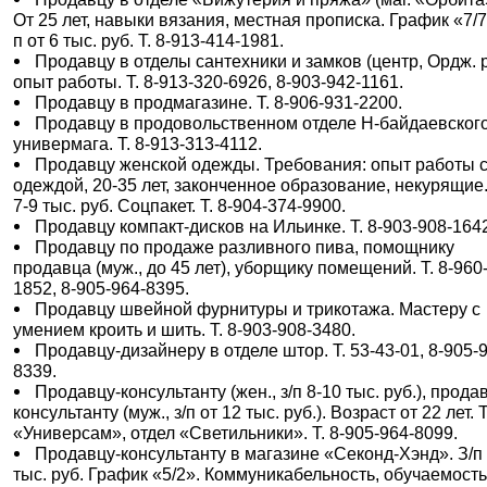
От 25 лет, навыки вязания, местная прописка. График «7/7
п от 6 тыс. руб. Т. 8-913-414-1981.
Продавцу в отделы сантехники и замков (центр, Ордж. р
опыт работы. Т. 8-913-320-6926, 8-903-942-1161.
Продавцу в продмагазине. Т. 8-906-931-2200.
Продавцу в продовольственном отделе Н-байдаевског
универмага. Т. 8-913-313-4112.
Продавцу женской одежды. Требования: опыт работы 
одеждой, 20-35 лет, законченное образование, некурящие.
7-9 тыс. руб. Соцпакет. Т. 8-904-374-9900.
Продавцу компакт-дисков на Ильинке. Т. 8-903-908-164
Продавцу по продаже разливного пива, помощнику
продавца (муж., до 45 лет), уборщику помещений. Т. 8-960
1852, 8-905-964-8395.
Продавцу швейной фурнитуры и трикотажа. Мастеру с
умением кроить и шить. Т. 8-903-908-3480.
Продавцу-дизайнеру в отделе штор. Т. 53-43-01, 8-905-
8339.
Продавцу-консультанту (жен., з/п 8-10 тыс. руб.), прода
консультанту (муж., з/п от 12 тыс. руб.). Возраст от 22 лет.
«Универсам», отдел «Светильники». Т. 8-905-964-8099.
Продавцу-консультанту в магазине «Секонд-Хэнд». З/п
тыс. руб. График «5/2». Коммуникабельность, обучаемость