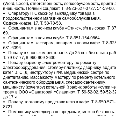
(Word, Excel), ответственность, легкообучаемость, приятн
внешность. Полный соцпакет. Т. 8-923-627-0727, 54-59-00.
Оператору ПК, кассиру, выкладчику товара в
продовольственном магазине самообслуживания.
Орджоникидзе, 17. Т. 53-78-53.
Официантам в ночном клубе «Стикс», з/п высокая. Т. 37
69.
Официантам в ночном клубе. Т. 8-951-164-0864.
Официантам, кассирам, поварам в новом кафе. Т. 8-92
631-6096.
Повару в японском ресторане. До 25 лет, без опыта ра
Т. 79-07-77, 8-960-909-2630.
Повару, бармену, электромонтеру по ремонту
электрооборудования, столяру-плотнику, дворнику, водит
катег. В, С, Д, инструктору ЛФК, медицинской сестре по
диетпитанию, массажисту, мастеру по ремонту котельного
сантехнического оборудования, слесарю-сантехнику,
машинисту (кочегару) котельной (график работы «сутки ч
трое» в ООО «Санаторий «Славино». Т. 59-52-02, 59-52-32
до 17 ч.
Повару, торговому представителю в кафе. Т. 8-950-571-
8721.
Помощнику менеджера по продажам, можно без опыта