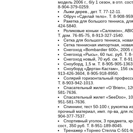
модель 2006 г., б/у 1 сезон, в отл. сост
8-904-379-0259.
Лыжи дерев., дет. Т. 77-12-11.
Обруч «Сделай тело». Т. 8-908-959
Ракетка для большого тенниса, для 
424-5840.
Роликовые коньки «Саломон», ABIC 5
Т. дом. 76-85-75, 8-913-327-1540.
Сетка для большого тенниса, новая,
Сетка теннисная импортная, новая,
Снегоход «Bombardier 600», 2005 г.
Снегоход «Рысь», 60 тыс. руб. Т. 8
Снегоход новый, 70 куб. см. Т. 8-9
Сноуборд, 1,5 м. Т. 8-905-905-1363
Сноуборд «Дертан-Кастам», 156 см
913-426-3604, 8-905-918-8950.
Солярий горизонтальный професси
Т. 8-903-942-1013.
Спасательный жилет «O`Brien», 120
581-7636.
Спасательный жилет «SeeDoо», 1000
951-581-7636.
Спиннинг, тест 50-100 г, рукоятка 
прочный материал, имп. пр-ва, для ло
904-377-7537.
Спортивный уголок, 3 предмета, кр
сост., 350 руб. Т. 8-951-189-8045.
Тренажер «Торнео Стелла С-501-М»