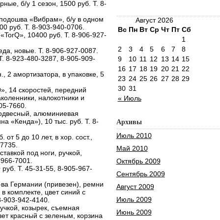
ные, б/у 1 сезон, 1500 руб. Т. 8-
 подошва «Вибрам», б/у в одном
Август 2026
00 руб. Т. 8-903-940-0706.
Вс
Пн
Вт
Ср
Чт
Пт
Сб
«TorQ», 10400 руб. Т. 8-906-927-
1
2
3
4
5
6
7
8
да, новые. Т. 8-906-927-0087.
. 8-923-480-3287, 8-905-909-
9
10
11
12
13
14
15
16
17
18
19
20
21
22
, 2 амортизатора, в упаковке, 5
23
24
25
26
27
28
29
30
31
», 14 скоростей, передний
наколенники, налокотники и
« Июль
905-7660.
подвесный, алюминиевая
а «Кенда»), 10 тыс. руб. Т. 8-
Архивы
Июль 2010
от 5 до 10 лет, в хор. сост.,
-7735.
Май 2010
тавкой под ноги, ручкой,
-966-7001.
Октябрь 2009
руб. Т. 45-31-55, 8-905-967-
Сентябрь 2009
-ва Германии (привезен), ремни
Август 2009
 в комплекте, цвет синий с
Июль 2009
 8-903-942-4140.
учкой, козырек, съемная
Июнь 2009
вет красный с зеленым, корзина