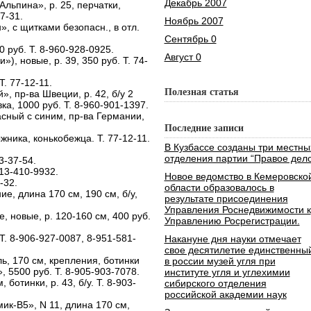
Декабрь 2007
Альпина», р. 25, перчатки,
7-31.
Ноябрь 2007
», с щитками безопасн., в отл.
Сентябрь 0
0 руб. Т. 8-960-928-0925.
Август 0
), новые, р. 39, 350 руб. Т. 74-
Т. 77-12-11.
Полезная статья
 пр-ва Швеции, р. 42, б/у 2
вка, 1000 руб. Т. 8-960-901-1397.
сный с синим, пр-ва Германии,
Последние записи
ыжника, конькобежца. Т. 77-12-11.
В Кузбассе созданы три местны
отделения партии “Правое дело
3-37-54.
913-410-9932.
Новое ведомство в Кемеровско
-32.
области образовалось в
е, длина 170 см, 190 см, б/у,
результате присоединения
Управления Роснедвижимости к
, новые, р. 120-160 см, 400 руб.
Управлению Росрегистрации.
Т. 8-906-927-0087, 8-951-581-
Накануне дня науки отмечает
свое десятилетие единственны
ь, 170 см, крепления, ботинки
в россии музей угля при
, 5500 руб. Т. 8-905-903-7078.
институте угля и углехимии
ботинки, р. 43, б/у. Т. 8-903-
сибирского отделения
российской академии наук
ик-B5», N 11, длина 170 см,