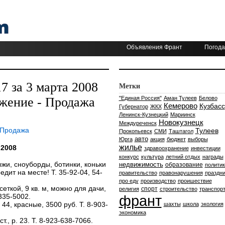
Объявления Франт
Погода
 за 3 марта 2008
Метки
яжение - Продажа
"Единая Россия"
Аман Тулеев
Белово
Кемерово
Кузбасс
Губернатор
ЖКХ
Ленинск-Кузнецкий
Мариинск
Новокузнецк
Междуреченск
 Продажа
Тулеев
Прокопьевск
СМИ
Таштагол
авто
Юрга
акция
бюджет
выборы
жилье
 2008
здравоохранение
инвестиции
конкурс
культура
летний отдых
награды
и, сноуборды, ботинки, коньки
недвижимость
образование
политик
дит на месте! Т. 35-92-04, 54-
правительство
правонарушения
праздни
про еду
производство
проишествие
еткой, 9 кв. м, можно для дачи,
спорт
религия
строительство
транспор
-335-5002.
франт
44, красные, 3500 руб. Т. 8-903-
шахты
школа
экология
экономика
ст., р. 23. Т. 8-923-638-7066.