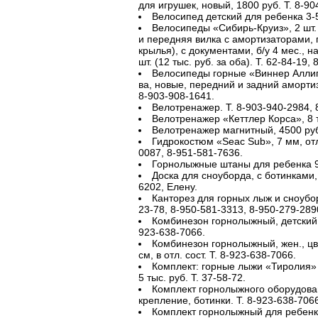
для игрушек, новый, 1800 руб. Т. 8-90
Велосипед детский для ребенка 3-5 
Велосипеды «Сибирь-Круиз», 2 шт. 
и передняя вилка с амортизаторами, 
крылья), с документами, б/у 4 мес., на
шт. (12 тыс. руб. за оба). Т. 62-84-19,
Велосипеды горные «Виннер Аллига
ва, новые, передний и задний амортиз
8-903-908-1641.
Велотренажер. Т. 8-903-940-2984, 
Велотренажер «Кеттлер Корса», 8 т
Велотренажер магнитный, 4500 руб.
Гидрокостюм «Seac Sub», 7 мм, отл.
0087, 8-951-581-7636.
Горнолыжные штаны для ребенка 9-11
Доска для сноуборда, с ботинками, р
6202, Елену.
Канторез для горных лыж и сноуборд
23-78, 8-950-581-3313, 8-950-279-289
Комбинезон горнолыжный, детский, на
923-638-7066.
Комбинезон горнолыжный, жен., цве
см, в отл. сост. Т. 8-923-638-7066.
Комплект: горные лыжи «Тиролия» +
5 тыс. руб. Т. 37-58-72.
Комплект горнолыжного оборудован
крепление, ботинки. Т. 8-923-638-7066
Комплект горнолыжный для ребенка