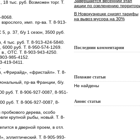
Завершается весенний этап
., 18 тыс. руб. Возможен торг. Т.
акции по озеленению территор
В Новокузнецке снизят тарифы
-8068.
на вывоз мусора на 30%
взрослого, имп. пр-ва. Т. 8-913-
, р. 37, б/у 1 сезон, 3500 руб.
 4 тыс. руб. Т. 8-913-424-5840.
 6000 руб. Т. 8-950-574-1269.
Последнии комментарии
 в., ОТС. Т. 8-903-943-4250.
-903-985-4152.
13-419-0411.
.
, «Фрирайд», «фристайл». Т. 8-
Похожие статьи
ональный, пр-ва Франции, б/у.
Не найдены
0 руб. Т. 8-906-927-0087, 8-951-
Анонс статьи
 руб. Т. 8-906-927-0087, 8-
из пробкового дерева, особо
вли крупной рыбы, новый. Т. 8-
епится в дверной проем, в отл.
, эллиптический. Т. 8-905-993-