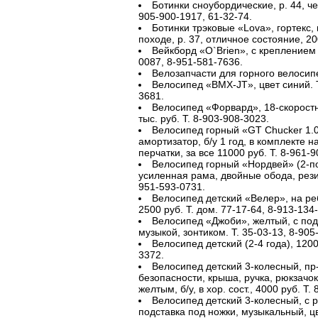
Ботинки сноубордические, р. 44, чер
905-900-1917, 61-32-74.
Ботинки трэковые «Lova», гортекс,
походе, р. 37, отличное состояние, 20
Вейкборд «O`Brien», с креплением 
0087, 8-951-581-7636.
Велозапчасти для горного велосипе
Велосипед «BMX-JT», цвет синий. Т
3681.
Велосипед «Форвард», 18-скоростн.
тыс. руб. Т. 8-903-908-3023.
Велосипед горный «GT Chucker 1.0
амортизатор, б/у 1 год, в комплекте 
перчатки, за все 11000 руб. Т. 8-961-
Велосипед горный «Нордвей» (2-
усиленная рама, двойные обода, резин
951-593-0731.
Велосипед детский «Велер», на реб. 
2500 руб. Т. дом. 77-17-64, 8-913-134
Велосипед «Джоби», желтый, с подс
музыкой, зонтиком. Т. 35-03-13, 8-905
Велосипед детский (2-4 года), 1200 
3372.
Велосипед детский 3-колесный, пр
безопасности, крыша, ручка, рюкзачок
желтым, б/у, в хор. сост., 4000 руб. Т.
Велосипед детский 3-колесный, с р
подставка под ножки, музыкальный, ц