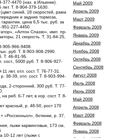
4-377-4470 (нах. в Ильинке).
Май 2009
лет. Т. 8-904-379-1630.
Апрель 2009
(цвет синий, 18 скоростей, рама
передние и задние тормоза,
Март 2009
 гарантии, цена 6,5 тыс. руб. за
 8-951-227-4450.
Февраль 2009
тор», «Алтон Спаззо», имп. пр-
Январь 2009
аторы, 21 скорость. Т. 31-84-25,
Декабрь 2008
8-905-966-9408.
Ноябрь 2008
ыс. руб. Т. 8-903-908-2990.
 Т. 46-81-95.
Октябрь 2008
 сост., 5000 руб. Т. 8-906-927-
Сентябрь 2008
 лет, отл. сост. Т. 76-77-31.
Август 2008
. 38-39, отл. сост. Т. 8-903-994-
Июль 2008
а, 2-сторонний, 300 руб. Т. 77-
0.
Июнь 2008
 реб. 6-7 лет, в хор. сост. Т. 8-
Май 2008
т красный, р. 48-50, рост 170
Апрель 2008
Март 2008
 «Россионьол», ботинки, р. 37,
Февраль 2008
ия, лыжи карвинговые, 173 см,
.
Январь 2008
 10-12 лет (лыжи с