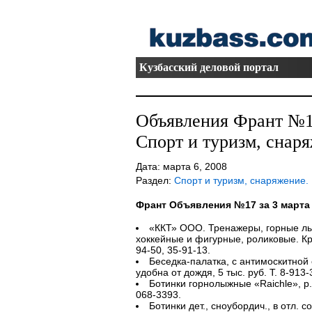
Кузбасский деловой портал
Объявления Франт №17
Спорт и туризм, снар
Дата: марта 6, 2008
Раздел:
Спорт и туризм, снаряжение.
Франт Объявления №17 за 3 марта
«ККТ» ООО. Тренажеры, горные лыж
хоккейные и фигурные, роликовые. Кре
94-50, 35-91-13.
Беседка-палатка, с антимоскитной с
удобна от дождя, 5 тыс. руб. Т. 8-913
Ботинки горнолыжные «Raichle», р. 
068-3393.
Ботинки дет., сноубордич., в отл. со