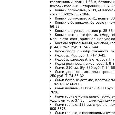
креплениями, палки 1,65 м, ботинки «
пуховик красный 2-сторонний). Т. 76-7
Коньки роликовые, р. 39, «Саломон
сост. Т. 8-923-638-7066.
Коньки роликовые, р. 41, новые, 80
Коньки с ботинками, беговые («ножи»
56-32.
Коньки фигурные, лезвия р. 35-36. 
Коньки хоккейные фирмы «Нордвей»,
мес., в отл. сост., оригинальная упако
Костюм горнолыжный, женский, кра
р. 44, 3 тыс. руб. Т. 74-29-44.
Кубок спорт., с изобр. хоккеиста, л
Ледобур, 400 руб. Т. 71-40-42.
Ледобур шнековый, в отл. сост. Т. 7
Лодка резиновая, в хор. сост. Т. 8-
Лыжи, 210 см, б/у, 350 руб. Т. 74-56
Лыжи, деревян., металлич. креплени
250 руб. Т. 74-56-32.
Лыжи беговые детские, пластиковые
Т. 8-913-323-0366.
Лыжи водные «O`Brien», 4000 руб. 
7636.
Лыжи горные «Близзард», термогел
«Доломит», р. 37-38, палки «Динамик»
Лыжи горные, 198 см, с креплением, 
909-5578.
Лыжи горные, с креплениями «Атом