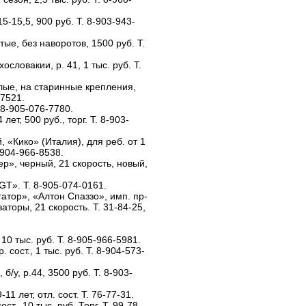
5-15,5, 900 руб. Т. 8-903-943-
тые, без наворотов, 1500 руб. Т.
словакии, р. 41, 1 тыс. руб. Т.
лые, на старинные крепления,
-7521.
 8-905-076-7780.
ет, 500 руб., торг. Т. 8-903-
 «Кико» (Италия), для реб. от 1
8-904-966-8538.
р», черный, 21 скорость, новый,
T». Т. 8-905-074-0161.
тор», «Алтон Спаззо», имп. пр-
аторы, 21 скорость. Т. 31-84-25,
 тыс. руб. Т. 8-905-966-5981.
 сост., 1 тыс. руб. Т. 8-904-573-
/у, р.44, 3500 руб. Т. 8-903-
 лет, отл. сост. Т. 76-77-31.
т., 10 тыс. руб. Торг. Т. 99-78-