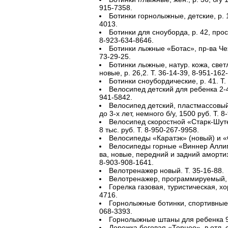
915-7358.
Ботинки горнолыжные, детские, р. 1
4013.
Ботинки для сноуборда, р. 42, прос
8-923-634-8646.
Ботинки лыжные «Ботас», пр-ва Чехо
73-29-25.
Ботинки лыжные, натур. кожа, свет
новые, р. 26,2. Т. 36-14-39, 8-951-162
Ботинки сноубордические, р. 41. Т.
Велосипед детский для ребенка 2-4 л
941-5842.
Велосипед детский, пластмассовый,
до 3-х лет, немного б/у, 1500 руб. Т. 
Велосипед скоростной «Старк-Шуте
8 тыс. руб. Т. 8-950-267-9958.
Велосипеды «Каратэк» (новый) и «G
Велосипеды горные «Виннер Аллига
ва, новые, передний и задний амортиз
8-903-908-1641.
Велотренажер новый. Т. 35-16-88.
Велотренажер, программируемый, 10
Горелка газовая, туристическая, хор.
4716.
Горнолыжные ботинки, спортивные, б
068-3393.
Горнолыжные штаны для ребенка 9-11
Дорожка беговая «Торнео», в отл. сос